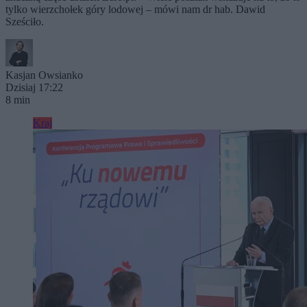
tylko wierzchołek góry lodowej – mówi nam dr hab. Dawid
Sześciło.
Kasjan Owsianko
Dzisiaj 17:22
8 min
Kraj