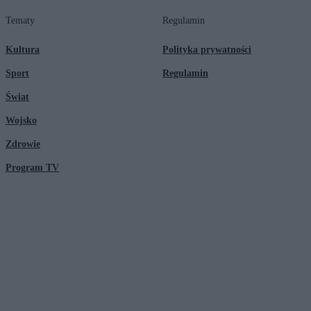
Tematy
Regulamin
Kultura
Polityka prywatności
Sport
Regulamin
Świat
Wojsko
Zdrowie
Program TV
© 2026 Kanał Zero Spółka Akcyjna