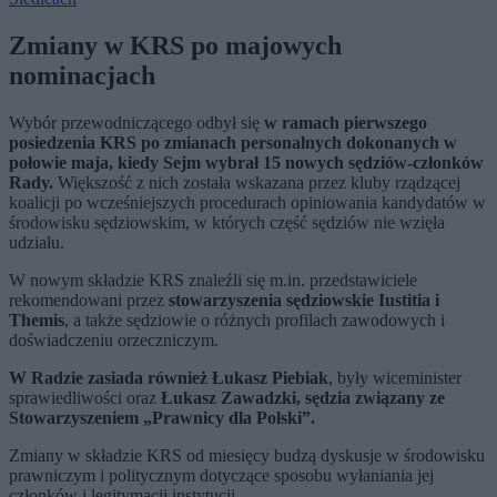
Zmiany w KRS po majowych
nominacjach
Wybór przewodniczącego odbył się
w ramach pierwszego
posiedzenia KRS po zmianach personalnych dokonanych w
połowie maja, kiedy Sejm wybrał 15 nowych sędziów-członków
Rady.
Większość z nich została wskazana przez kluby rządzącej
koalicji po wcześniejszych procedurach opiniowania kandydatów w
środowisku sędziowskim, w których część sędziów nie wzięła
udziału.
W nowym składzie KRS znaleźli się m.in. przedstawiciele
rekomendowani przez
stowarzyszenia sędziowskie Iustitia i
Themis
, a także sędziowie o różnych profilach zawodowych i
doświadczeniu orzeczniczym.
W Radzie zasiada również Łukasz Piebiak
, były wiceminister
sprawiedliwości oraz
Łukasz Zawadzki, sędzia związany ze
Stowarzyszeniem „Prawnicy dla Polski”.
Zmiany w składzie KRS od miesięcy budzą dyskusje w środowisku
prawniczym i politycznym dotyczące sposobu wyłaniania jej
członków i legitymacji instytucji.