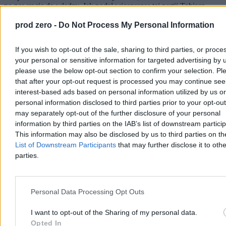
po powrocie do władzy. Jak podał wiceprezes tej partii Tobiasz
Bocheński, jedną z nich ma być deportacja młodych Ukraińców,
którzy nie pracują legalnie w Polsce. – Będą mieli okazję walczyć
prod zero -
Do Not Process My Personal Information
o swoją ojczyznę – zaznaczył.
If you wish to opt-out of the sale, sharing to third parties, or proce
your personal or sensitive information for targeted advertising by 
please use the below opt-out section to confirm your selection. Pl
Paweł Żurek
that after your opt-out request is processed you may continue see
Dzisiaj 17:47
3 min
interest-based ads based on personal information utilized by us or
Reklama
personal information disclosed to third parties prior to your opt-ou
Reklama
may separately opt-out of the further disclosure of your personal
information by third parties on the IAB’s list of downstream partici
This information may also be disclosed by us to third parties on t
List of Downstream Participants
that may further disclose it to othe
parties.
Personal Data Processing Opt Outs
I want to opt-out of the Sharing of my personal data.
Opted In