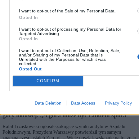
Kraj
I want to opt-out of the Sale of my Personal Data.
Opted In
I want to opt-out of processing my Personal Data for
Targeted Advertising.
Opted In
I want to opt-out of Collection, Use, Retention, Sale,
and/or Sharing of my Personal Data that Is
Unrelated with the Purposes for which it was
collected.
Opted Out
CONFIRM
Data Deletion
Data Access
Privacy Policy
Afera w Szpitalu Południowym to wierzchołek
góry lodowej. „A góra może być całkiem spora”
Rafał Trzaskowski ogłosił szokujące wyniki audytu w Szpitalu
Południowym. Prezydent Warszawy potwierdził tym samym
znaczną część ustaleń Zero.pl. – Wiele poszlak wskazuje na to, że to