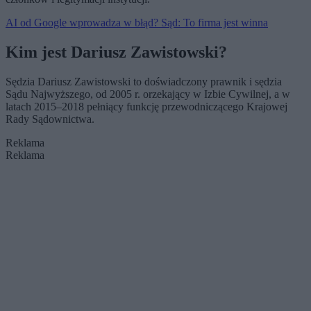
AI od Google wprowadza w błąd? Sąd: To firma jest winna
Kim jest Dariusz Zawistowski?
Sędzia Dariusz Zawistowski to doświadczony prawnik i sędzia
Sądu Najwyższego, od 2005 r. orzekający w Izbie Cywilnej, a w
latach 2015–2018 pełniący funkcję przewodniczącego Krajowej
Rady Sądownictwa.
Reklama
Reklama