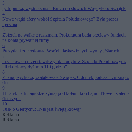
3
„Głupiutka, wystraszona”. Burza po słowach Woydyłło o Świątek
4
Nowe wątki afery wokół Szpitala Południowego? Była prezes
ujawnia
5
Zbierali na walkę z rasizmem. Prokuratura bada przelewy fundacji
na konta prywatnej firmy
6
Prezydent zdecydował. Wśród ułaskawionych słynny „Staruch”
7
Trzaskowski przedstawił wyniki audytu w Szpitalu Południowym.
„Rekordowy dyżur to 110 godzin”
8
Znana psycholog zaatakowała Świątek. Odcinek podcastu zniknął z
sieci
9
11-latek na hulajnodze zginął pod kołami kombajnu. Nowe ustalenia
śledczych
10
Tusk o Giertychu: „Nie jest świętą krową”
Reklama
Reklama