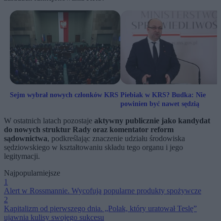
Sejm wybrał nowych członków KRS
Piebiak w KRS? Budka: Nie
powinien być nawet sędzią
W ostatnich latach pozostaje
aktywny publicznie jako kandydat
do nowych struktur Rady oraz komentator reform
sądownictwa
, podkreślając znaczenie udziału środowiska
sędziowskiego w kształtowaniu składu tego organu i jego
legitymacji.
Najpopularniejsze
1
Alert w Rossmannie. Wycofują popularne produkty spożywcze
2
Kapitalizm od pierwszego dnia. „Polak, który uratował Teslę”
ujawnia kulisy swojego sukcesu