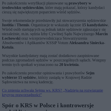
Po zakończeniu weryfikacji planowane są
prawybory w
środowisku sędziowskim
, które mają pokazać, którzy kandydaci
cieszą się największym poparciem wśród sędziów.
Swoje rekomendacje przedstawiły już stowarzyszenia sędziowskie
Iustitia
i
Themis
. Organizacje te wskazały łącznie
15 kandydatów
.
Wśród osób startujących są jednak także sędziowie zgłaszający się
niezależnie, m.in. sędzia Izby Cywilnej Sądu Najwyższego
Marcin
Łochowski
oraz wiceprzewodnicząca Stowarzyszenia
Absolwentów i Aplikantów KSSiP Votum
Aleksandra Siniecka-
Kotula
.
Wszystkie kandydatury mają zostać dodatkowo zaopiniowane
podczas zgromadzeń sędziów w poszczególnych sądach. Wstępny
termin tych spotkań wyznaczono na
20 kwietnia
.
Po zakończeniu procedur opiniowania i prawyborów
Sejm
wybierze 15 sędziów
, którzy zasiądą w Krajowej Radzie
Sądownictwa na nową kadencję.
Co zmienia uchwała Sejmu ws. KRS? „Nadzieja na rozwiązanie
kryzysu praworządności”
Spór o KRS w Polsce i kontrowersje