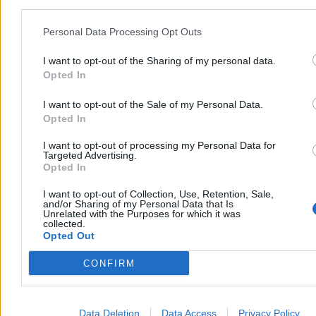
Konfederacja wyśmiewa obietnicę wyborczą PiS.
„Nikt nie wybierze podróbki”
Personal Data Processing Opt Outs
– To podbieranie pomysłów Konfederacji – tak poseł Bartłomiej
I want to opt-out of the Sharing of my personal data.
Pejo skomentował obietnicę wyborczą PiS-u, która padła na
Opted In
konwencji programowej tej partii. Tobiasz Bocheński zapowiedział,
że po zwycięstwie w wyborach parlamentarnych partia dokona
I want to opt-out of the Sale of my Personal Data.
deportacji z Polski młodych, niepracujących Ukraińców.
Opted In
I want to opt-out of processing my Personal Data for
Targeted Advertising.
Paweł Żurek
Opted In
Dzisiaj 09:18
6 min
I want to opt-out of Collection, Use, Retention, Sale,
Reklama
and/or Sharing of my Personal Data that Is
Reklama
Unrelated with the Purposes for which it was
collected.
Opted Out
CONFIRM
Data Deletion
Data Access
Privacy Policy