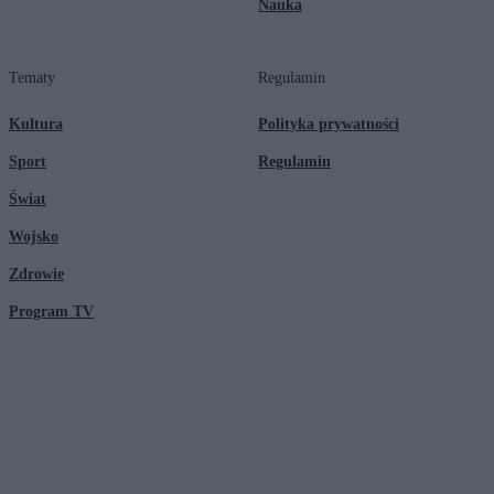
Nauka
Tematy
Regulamin
Kultura
Polityka prywatności
Sport
Regulamin
Świat
Wojsko
Zdrowie
Program TV
© 2026 Kanał Zero Spółka Akcyjna