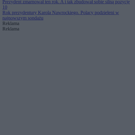
Prezydent zmarnował ten rok. A i tak zbudował sobie silną pozycję
10
Rok prezydentury Karola Nawrockiego. Polacy podzieleni w
najnowszym sondażu
Reklama
Reklama