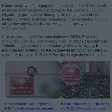
Kontrowersje wokół list poparcia pojawiły się już w 2018 r., kiedy
po raz pierwszy sędziowskich członków KRS wybierali politycy.
Organizacje pozarządowe domagały się wtedy ujawnienia list
podpisów, zwracając uwagę, że poparcie miało pochodzić głównie
od sędziów powiązanych z ówczesnym ministerstwem
sprawiedliwości.
Listy ostatecznie opublikowano dopiero w 2020 r. Równolegle
sprawa trafiła do sądu administracyjnego. W 2022 r. Naczelny Sąd
Administracyjny uznał, że
nazwiska sędziów udzielających
poparcia kandydatom do KRS stanowią informację publiczną
,
a przepisy ustawy o KRS nie wyłączają dostępu do tych danych.
Co zmienia uchwała Sejmu ws.
Posłowie komentują uchwałę Se
KRS? „Nadzieja na rozwiązanie
ws. KRS. „Wyrzucić do kosza”