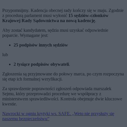
Przypomnijmy. Kadencja obecnej rady kończy się w maju. Zgodnie
z procedurą parlament musi wyłonić
15 sędziów-członków
Krajowej Rady Sądownictwa na nową kadencję
.
Aby zostać kandydatem, sędzia musi uzyskać odpowiednie
poparcie. Wymagane jest:
25 podpisów innych sędziów
lub
2 tysiące podpisów obywateli
.
Zgłoszenia są przyjmowane do połowy marca, po czym rozpoczyna
się etap ich formalnej weryfikacji.
Za sprawdzenie poprawności zgłoszeń odpowiada marszałek
Sejmu, który przeprowadzi procedurę we współpracy z
ministerstwem sprawiedliwości. Kontrola obejmuje dwie kluczowe
kwestie.
Nawrocki w ogniu krytyki ws. SAFE. „Weto nie przysłuży się
naszemu bezpieczeństwu”