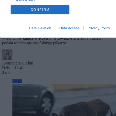
CONFIRM
Nie żyje ojciec Messiego. Miał 68 lat
Data Deletion
Data Access
Privacy Policy
Jorge Messi, ojciec Lionela Messiego, zmarł w wieku 68 lat po
długiej walce z chorobą. Ostatnie miesiące życia spędził na zmianę
w domu i w klinice w Rosario, w towarzystwie żony i dzieci –
podała rodzina argentyńskiego piłkarza.
Aleksandra Cieślik
Dzisiaj 18:41
2 min
Świat