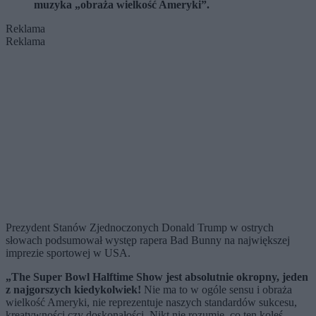
muzyka „obraża wielkość Ameryki”.
Reklama
Reklama
Prezydent Stanów Zjednoczonych Donald Trump w ostrych
słowach podsumował występ rapera Bad Bunny na największej
imprezie sportowej w USA.
„
The Super Bowl Halftime Show jest absolutnie okropny, jeden
z najgorszych kiedykolwiek!
Nie ma to w ogóle sensu i obraża
wielkość Ameryki, nie reprezentuje naszych standardów sukcesu,
kreatywności czy doskonałości. Nikt nie rozumie, co ten koleś