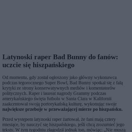
Latynoski raper Bad Bunny do fanów:
uczcie się hiszpańskiego
Od momentu, gdy został ogłoszony jako główny wykonawca
podczas tegorocznego Super Bowl, Bad Bunny spotkał się z falą
krytyki ze strony konserwatywnych mediów i komentatorów
politycznych. Raper i laureat nagrody Grammy podczas
amerykańskiego święta futbolu w Santa Clara w Kalifornii
zaakcentował swoją portorykańską kulturę, wykonując swoje
największe przeboje w przeważającej mierze po hiszpańsku.
Przed występem latynoski raper żartował, że fani mają cztery
miesiące, by nauczyć się hiszpańskiego, jeśli chcą zrozumieć jego
teksty. W tym tygodniu złagodził jednak ton, mówiąc: „Nie muszą