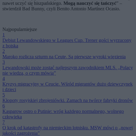
nawet uczyć się hiszpańskiego.
Mogą nauczyć się tańczyć
” –
stwierdził Bad Bunny, czyli Benito Antonio Martínez Ocasio.
Najpopularniejsze
1
Debiut Lewandowskiego w Leagues Cup. Trener gości wyrzucony
z boiska
2
Maroko rozlicza szturm na Ceutę. Są pierwsze wyroki więzienia
3
Lewandowski może zostać najlepszym zawodnikiem MLS. „Polacy
nie wiedzą, o czym mówią”
4
Kryzys migracyjny w Ceucie. Wśród migrantów dużo dziewczynek
i dzieci
5
Kłopoty rosyjskiej zbrojeniówki. Zamach na twórcę fabryki dronów
6
Kasparow ostro o Putinie: wróg każdego normalnego, wolnego
człowieka
7
O krok od katastrofy na niemieckim lotnisku. MSW mówi o „nowej
jakości zagrożenia”