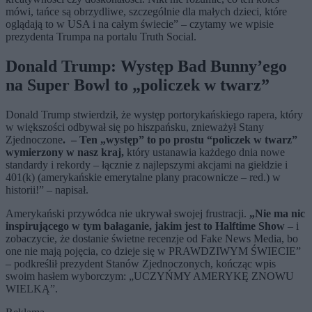
mówi, tańce są obrzydliwe, szczególnie dla małych dzieci, które
oglądają to w USA i na całym świecie
”
– czytamy we wpisie
prezydenta Trumpa na portalu Truth Social.
Donald Trump: Występ Bad Bunny’ego
na Super Bowl to „policzek w twarz”
Donald Trump stwierdził, że występ portorykańskiego rapera, który
w większości odbywał się po hiszpańsku, znieważył Stany
Zjednoczone
. – Ten „występ” to po prostu “policzek w twarz”
wymierzony w nasz kraj,
który ustanawia każdego dnia nowe
standardy i rekordy – łącznie z najlepszymi akcjami na giełdzie i
401(k) (amerykańskie emerytalne plany pracownicze – red.) w
historii!” – napisał.
Amerykański przywódca nie ukrywał swojej frustracji.
„
Nie ma nic
inspirującego w tym bałaganie, jakim jest to Halftime Show
– i
zobaczycie, że dostanie świetne recenzje od Fake News Media, bo
one nie mają pojęcia, co dzieje się w PRAWDZIWYM ŚWIECIE
”
– podkreślił prezydent Stanów Zjednoczonych, kończąc wpis
swoim hasłem wyborczym:
„
UCZYŃMY AMERYKĘ ZNOWU
WIELKĄ
”.