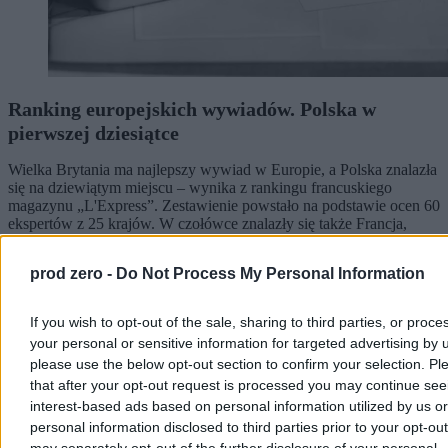
Ranking europejskich wywiadów. Polska w
pierwszej dziesiątce
Wielka Brytania ma najlepszy wywiad w Europie, a Polska znalazła
się na dziewiątym miejscu – wynika z rankingu francuskiego
magazynu „L'Express”. Zestawienie powstało na podstawie ocen 60
ekspertów z 25 krajów. W czołówce znalazły się także Francja,
Holandia i Ukraina.
prod zero -
Do Not Process My Personal Information
Aleksandra Cieślik
If you wish to opt-out of the sale, sharing to third parties, or proce
Dzisiaj 20:34
your personal or sensitive information for targeted advertising by 
4 min
please use the below opt-out section to confirm your selection. Pl
Reklama
that after your opt-out request is processed you may continue see
Reklama
interest-based ads based on personal information utilized by us or
personal information disclosed to third parties prior to your opt-ou