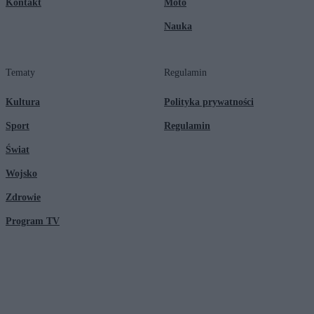
Kontakt
Moto
Nauka
Tematy
Regulamin
Kultura
Polityka prywatności
Sport
Regulamin
Świat
Wojsko
Zdrowie
Program TV
© 2026 Kanał Zero Spółka Akcyjna