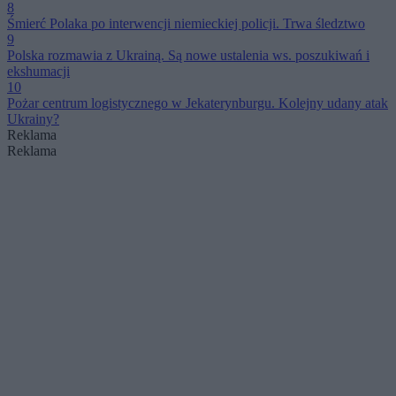
8
Śmierć Polaka po interwencji niemieckiej policji. Trwa śledztwo
9
Polska rozmawia z Ukrainą. Są nowe ustalenia ws. poszukiwań i
ekshumacji
10
Pożar centrum logistycznego w Jekaterynburgu. Kolejny udany atak
Ukrainy?
Reklama
Reklama