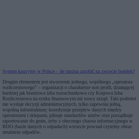
System kaucyjny w Polsce – ile można zarobić na zwrocie butelek?
Drugim elementem jest stworzenie jednego, wspólnego „operatora
rozliczeniowego” – organizacji o charakterze non profit, działającej
bardziej jak branżowa izba rozrachunkowa czy Krajowa Izba
Rozliczeniowa na rynku finansowym niż nowy urząd. Taki podmiot
nie wydaje decyzji administracyjnych, tylko zapewnia jedną,
wspólną infrastrukturę: koordynuje przepływ danych między
operatorami i sklepami, pilnuje standardów umów oraz porządkuje
raportowanie do gmin, żeby z obecnego chaosu informacyjnego w
BDO (bazie danych o odpadach) wreszcie powstał czytelny obraz
strumieni odpadów.