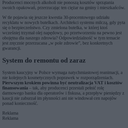
Producenci mocnych alkoholi nie ponoszą kosztów sprzątania
swoich opakowań, przerzucając ten ciężar na gminy i mieszkańców.
W tle pojawia się jeszcze kwestia 30-procentowego udziału
recyklatu w nowych butelkach. Architekci systemu milczą, gdy pyta
się o bezpieczeństwo. Czy zmielona butelka, w której ktoś
wcześniej trzymał olej napędowy, po przetworzeniu na pewno jest
obojętna dla naszego zdrowia? Odpowiedzialność w tym temacie
jest zręcznie przerzucana „w pole zdrowie”, bez konkretnych
gwarancji.
System do remontu od zaraz
System kaucyjny w Polsce wymaga natychmiastowej reanimacji, a
nie kolejnych kosmetycznych poprawek w rozporządzeniach.
Pierwszym krokiem powinna być neutralizacja VAT i kosztów
finansowania
– tak, aby producenci przestali pełnić rolę
darmowego banku dla operatorów i fiskusa, a przepływ pieniędzy z
kaucji nie zaburzał im płynności ani nie windował cen napojów
ponad konieczność.
Reklama
Reklama