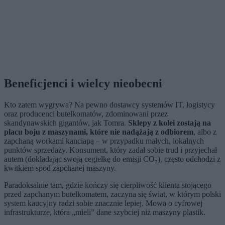
Beneficjenci i wielcy nieobecni
Kto zatem wygrywa? Na pewno dostawcy systemów IT, logistycy
oraz producenci butelkomatów, zdominowani przez
skandynawskich gigantów, jak Tomra.
Sklepy z kolei zostają na
placu boju z maszynami, które nie nadążają z odbiorem
, albo z
zapchaną workami kanciapą – w przypadku małych, lokalnych
punktów sprzedaży. Konsument, który zadał sobie trud i przyjechał
autem (dokładając swoją cegiełkę do emisji CO₂), często odchodzi z
kwitkiem spod zapchanej maszyny.
Paradoksalnie tam, gdzie kończy się cierpliwość klienta stojącego
przed zapchanym butelkomatem, zaczyna się świat, w którym polski
system kaucyjny radzi sobie znacznie lepiej. Mowa o cyfrowej
infrastrukturze, która „mieli” dane szybciej niż maszyny plastik.