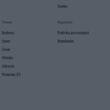
Nauka
Tematy
Regulamin
Kultura
Polityka prywatności
Sport
Regulamin
Świat
Wojsko
Zdrowie
Program TV
© 2026 Kanał Zero Spółka Akcyjna