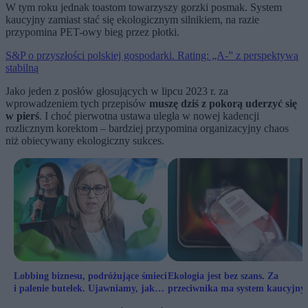
W tym roku jednak toastom towarzyszy gorzki posmak. System
kaucyjny zamiast stać się ekologicznym silnikiem, na razie
przypomina PET-owy bieg przez płotki.
S&P o przyszłości polskiej gospodarki. Rating: „A-” z perspektywą
stabilną
Jako jeden z posłów głosujących w lipcu 2023 r. za
wprowadzeniem tych przepisów
muszę dziś z pokorą uderzyć się
w pierś
. I choć pierwotna ustawa uległa w nowej kadencji
rozlicznym korektom – bardziej przypomina organizacyjny chaos
niż obiecywany ekologiczny sukces.
Lobbing biznesu, podróżujące śmieci
Ekologia jest bez szans. Za
i palenie butelek. Ujawniamy, jak
przeciwnika ma system kaucyjny
działa system kaucyjny