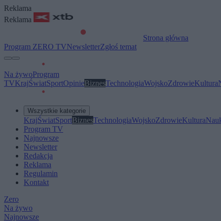
Reklama
Reklama
Strona główna
Program ZERO TV
Newsletter
Zgłoś temat
Na żywo
Program
TV
Kraj
Świat
Sport
Opinie
Biznes
Technologia
Wojsko
Zdrowie
Kultura
Wszystkie kategorie
Kraj
Świat
Sport
Biznes
Technologia
Wojsko
Zdrowie
Kultura
Nau
Program TV
Najnowsze
Newsletter
Redakcja
Reklama
Regulamin
Kontakt
Zero
Na żywo
Najnowsze