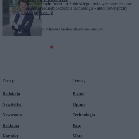
Członek zarządu Instytutu Sobieskiego, była wicepremier oraz
minister przedsiębiorczości i technologii - autor zewnętrzny
redakcja@zero.pl
Tagi:
ekologia
Ministerstwo Klimatu i Środowiska
system kaucyjny
Zero.pl
Tematy
Redakcja
Biznes
Newsletter
Opinie
Newsroom
Technologia
Reklama
Kraj
Kontakt
Moto