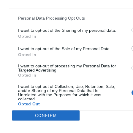
Personal Data Processing Opt Outs
I want to opt-out of the Sharing of my personal data.
Opted In
Zabrakło nam cyfrowej mądrości Estonii, która najpierw zbudowała
I want to opt-out of the Sale of my Personal Data.
spójne państwo cyfrowe i jeden ogólnokrajowy system kaucyjny, a
Opted In
dopiero potem dokładano kolejne rozwiązania.
Tam gromadzenie i
wymiana danych tworzą naturalny ekosystem, u nas – to
I want to opt-out of processing my Personal Data for
administracyjny tor przeszkód
, który generuje dodatkowe koszty
Targeted Advertising.
i niepotrzebną złożoność.
Opted In
I want to opt-out of Collection, Use, Retention, Sale,
and/or Sharing of my Personal Data that Is
Unrelated with the Purposes for which it was
collected.
Opted Out
CONFIRM
Dziemianowicz-Bąk: Kończy się era
Chcą odwołania Hennig-Kloski.