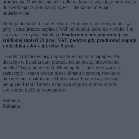
producenta. Operator ma już środki na koncie, więc jego motywacja
do szybkiego zwrotu kaucji bywa – delikatnie mówiąc –
umiarkowana.
Do tego dochodzi fiskalny absurd. Producent, uderzony kaucją „z
góry”, musi jeszcze zapłacić VAT od butelki, która nie wróciła. I tu
zaczyna się czysta abstrakcja.
Producent wody mineralnej czy
źródlanej zapłaci 23 proc. VAT, podczas gdy producenci napoju
z odrobiną soku – już tylko 5 proc.
To efekt zróżnicowanego opodatkowania tych napojów. Ale
dlaczego ta fiskalna kara przeszła też na pustą, niezwróconą
butelkę? Tego nie wie nikt. Mimo apeli i – uczciwie warto to
zaznaczyć – starań wiceminister klimatu o zerową stawkę za
niezwrócone opakowania Ministerstwo Finansów pozostaje
nieugięte. Efekt? Branża napojowa staje się mimowolnym
sponsorem budżetu i operatorów.
Reklama
Reklama