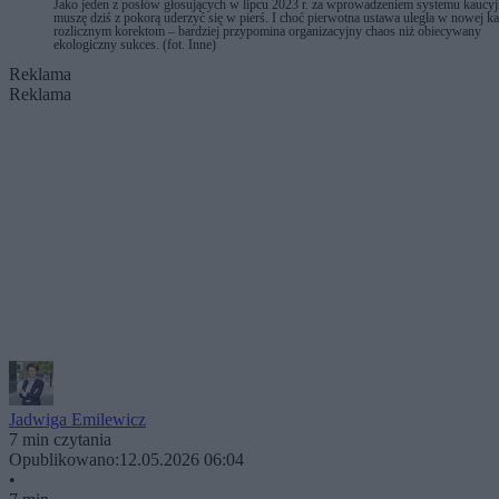
Jako jeden z posłów głosujących w lipcu 2023 r. za wprowadzeniem systemu kaucy
muszę dziś z pokorą uderzyć się w pierś. I choć pierwotna ustawa uległa w nowej ka
rozlicznym korektom – bardziej przypomina organizacyjny chaos niż obiecywany
ekologiczny sukces. (fot. Inne)
Reklama
Reklama
Jadwiga Emilewicz
7 min czytania
Opublikowano:
12.05.2026 06:04
•