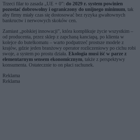
Trzeci filar to zasada „UE + 0”:
do 2029 r. system powinien
pozostać dobrowolny i ograniczony do unijnego minimum
, tak
aby firmy miały czas się dostosować bez ryzyka gwałtownych
bankructw i nerwowych skoków cen.
Zamiast „polskiej innowacji”, która komplikuje życie wszystkim –
od producenta, przez sklep z zapchaną kanciapą, po klienta w
kolejce do butelkomatu – warto podpatrzeć prostsze modele z
krajów, gdzie jeden branżowy operator rozliczeniowy po cichu robi
swoje, a system po prostu działa.
Ekologia musi iść w parze z
elementarnym sensem ekonomicznym
, także z perspektywy
konsumenta. Ostatecznie to on płaci rachunek.
Reklama
Reklama