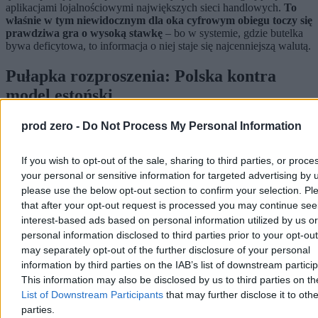
aplikacjami lojalnościowymi największych sieci handlowych.
To
właśnie w tym niewidocznym dla oka cyfrowym obiegu toczy się
prawdziwa gra o wysoką stawkę
– bo w systemie, gdzie butelka
bywa deficytowa, to informacja o niej staje się najcenniejszą walutą.
Pułapka rozproszenia: Polska kontra
model estoński
Mimo że polskie firmy IT udowodniły swoją klasę, to nawet
prod zero -
Do Not Process My Personal Information
najlepszy kod nie naprawi błędnych założeń systemowych.
Zamiast
jednej, przejrzystej platformy krajowej zafundowaliśmy sobie
If you wish to opt-out of the sale, sharing to third parties, or proce
cyfrowy archipelag.
Dziś mamy rozproszone systemy, które
your personal or sensitive information for targeted advertising by 
zmuszają organizacje odzysku do mozolnego podpisywania
dziesiątek porozumień tylko po to, by móc wymienić się danymi o
please use the below opt-out section to confirm your selection. Pl
tym, kto, ile i gdzie zebrał.
that after your opt-out request is processed you may continue see
interest-based ads based on personal information utilized by us or
Reklama
personal information disclosed to third parties prior to your opt-ou
Reklama
may separately opt-out of the further disclosure of your personal
information by third parties on the IAB’s list of downstream partici
This information may also be disclosed by us to third parties on t
List of Downstream Participants
that may further disclose it to othe
parties.