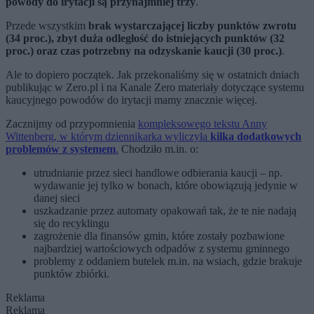
powody do irytacji są przynajmniej trzy
.
Przede wszystkim
brak wystarczającej liczby punktów zwrotu
(34 proc.), zbyt duża odległość do istniejących punktów (32
proc.) oraz czas potrzebny na odzyskanie kaucji (30 proc.)
.
Ale to dopiero początek. Jak przekonaliśmy się w ostatnich dniach
publikując w Zero.pl i na Kanale Zero materiały dotyczące systemu
kaucyjnego powodów do irytacji mamy znacznie więcej.
Zacznijmy od przypomnienia
kompleksowego tekstu Anny
Wittenberg, w którym dziennikarka wyliczyła
kilka dodatkowych
problemów z systemem
.
Chodziło m.in. o:
utrudnianie przez sieci handlowe odbierania kaucji – np.
wydawanie jej tylko w bonach, które obowiązują jedynie w
danej sieci
uszkadzanie przez automaty opakowań tak, że te nie nadają
się do recyklingu
zagrożenie dla finansów gmin, które zostały pozbawione
najbardziej wartościowych odpadów z systemu gminnego
problemy z oddaniem butelek m.in. na wsiach, gdzie brakuje
punktów zbiórki.
Reklama
Reklama