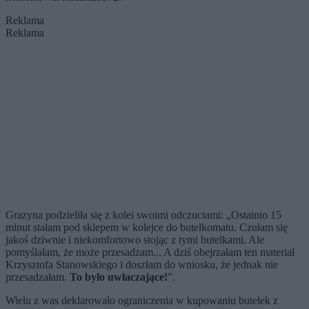
Reklama
Reklama
Grazyna podzieliła się z kolei swoimi odczuciami: „Ostatnio 15
minut stałam pod sklepem w kolejce do butelkomatu. Czułam się
jakoś dziwnie i niekomfortowo stojąc z tymi butelkami. Ale
pomyślałam, że może przesadzam... A dziś obejrzałam ten materiał
Krzysztofa Stanowskiego i doszłam do wniosku, że jednak nie
przesadzałam.
To było uwłaczające!
”.
Wielu z was deklarowało ograniczenia w kupowaniu butelek z