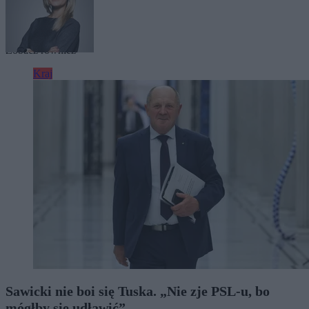
Tagi:
system kaucyjny
Zobacz również
Kraj
Sawicki nie boi się Tuska. „Nie zje PSL-u, bo
mógłby się udławić”