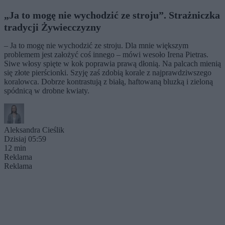
„Ja to mogę nie wychodzić ze stroju”. Strażniczka
tradycji Żywiecczyzny
– Ja to mogę nie wychodzić ze stroju. Dla mnie większym
problemem jest założyć coś innego – mówi wesoło Irena Pietras.
Siwe włosy spięte w kok poprawia prawą dłonią. Na palcach mienią
się złote pierścionki. Szyję zaś zdobią korale z najprawdziwszego
koralowca. Dobrze kontrastują z białą, haftowaną bluzką i zieloną
spódnicą w drobne kwiaty.
Aleksandra Cieślik
Dzisiaj 05:59
12 min
Reklama
Reklama