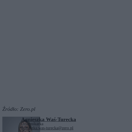
Źródło:
Zero.pl
Agnieszka Waś-Turecka
Dziennikarka
agnieszka.was-turecka@zero.pl