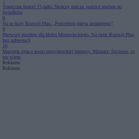
7
Tragiczna śmierć 15-latki. Śledczy milczą, rodzice apelują do
świadków
8
Na to liczy Rozwój Plus. „Potrzebują mięsa armatniego”
9
Pierwszy przelew dla klubu Morawieckiego. Na razie Rozwój Plus
bez subwencji
10
Mazurek pyta o koszt prezydenckiej imprezy. Minister: Szczerze, to
nie wiem
Reklama
Reklama