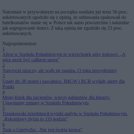
Natomiast w przywołanym na początku sondażu już teraz 56 proc.
ankietowanych zgodziło się z opinią, że oddawania opakowań do
butelkomatów stanie się w Polsce tak samo powszechne i naturalne
jak segregowanie śmieci. Z taką opinią nie zgodziło się 23 proc.
ankietowanych.
Najpopularniejsze
1
Afera w Szpitalu Południowym to wierzchołek góry lodowej. „A
góra może być całkiem spora”
2
Nawrocki niszczy, ale wajb się zgadza. O roku prezydentury
3
Upały do 38 stopni i nawałnice. IMGW i RCB wydały alerty dla
Polski
4
Mniej łóżek dla pacjentów, więcej gabinetów dla lekarzy.
Ujawniamy zmiany w Szpitalu Południowym
5
Trzaskowski przedstawił wyniki audytu w Szpitalu Południowym.
„Rekordowy dyżur to 110 godzin”
6
Tusk o Giertychu: „Nie jest świętą krową”