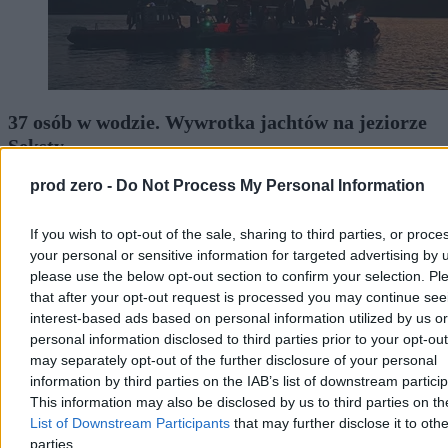
37 osób w wodzie. Wywrotka jachtów na jeziorze
Seksty
Na jeziorze Seksty w powiecie piskim wywróciły się cztery jachty z
prod zero -
Do Not Process My Personal Information
uczestnikami obozu. Do wody trafiło 31 dzieci i sześciu opiekunów.
Jak przekazały służby, poszkodowani mieli na sonie kamizelki
If you wish to opt-out of the sale, sharing to third parties, or proce
ratunkowe, które mogły uratować im życie.
your personal or sensitive information for targeted advertising by 
please use the below opt-out section to confirm your selection. Pl
that after your opt-out request is processed you may continue see
Krzysztof Jabłonowski
interest-based ads based on personal information utilized by us or
Dzisiaj 09:37
personal information disclosed to third parties prior to your opt-ou
2 min
may separately opt-out of the further disclosure of your personal
information by third parties on the IAB’s list of downstream partici
Kraj
This information may also be disclosed by us to third parties on t
List of Downstream Participants
that may further disclose it to othe
parties.