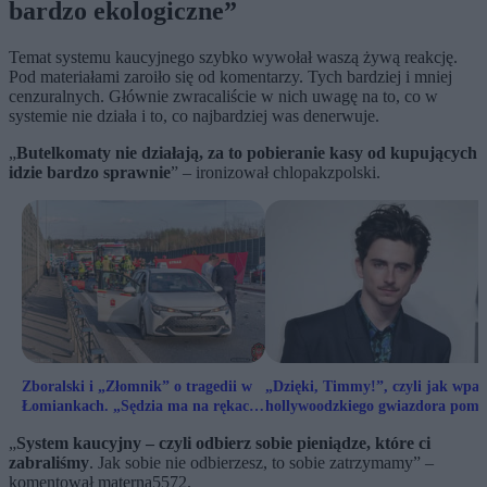
bardzo ekologiczne”
Temat systemu kaucyjnego szybko wywołał waszą żywą reakcję.
Pod materiałami zaroiło się od komentarzy. Tych bardziej i mniej
cenzuralnych. Głównie zwracaliście w nich uwagę na to, co w
systemie nie działa i to, co najbardziej was denerwuje.
„
Butelkomaty nie działają, za to pobieranie kasy od kupujących
idzie bardzo sprawnie
” – ironizował chlopakzpolski.
Zboralski i „Złomnik” o tragedii w
„Dzięki, Timmy!”, czyli jak wpa
Łomiankach. „Sędzia ma na rękach
hollywoodzkiego gwiazdora pomo
krew tych ludzi”
operze
„
System kaucyjny – czyli odbierz sobie pieniądze, które ci
zabraliśmy
. Jak sobie nie odbierzesz, to sobie zatrzymamy” –
komentował materna5572.