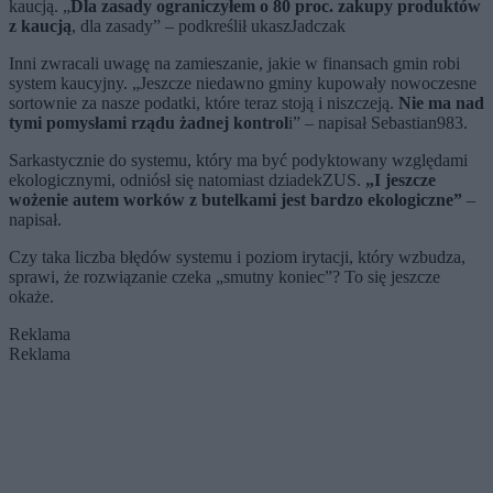
kaucją. „
Dla zasady ograniczyłem o 80 proc. zakupy produktów
z kaucją
, dla zasady” – podkreślił ukaszJadczak
Inni zwracali uwagę na zamieszanie, jakie w finansach gmin robi
system kaucyjny. „Jeszcze niedawno gminy kupowały nowoczesne
sortownie za nasze podatki, które teraz stoją i niszczeją.
Nie ma nad
tymi pomysłami rządu żadnej kontrol
i” – napisał Sebastian983.
Sarkastycznie do systemu, który ma być podyktowany względami
ekologicznymi, odniósł się natomiast dziadekZUS.
„I jeszcze
wożenie autem worków z butelkami jest bardzo ekologiczne”
–
napisał.
Czy taka liczba błędów systemu i poziom irytacji, który wzbudza,
sprawi, że rozwiązanie czeka „smutny koniec”? To się jeszcze
okaże.
Reklama
Reklama