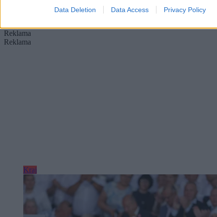
Krzysztof Jabłonowski
Data Deletion
Data Access
Privacy Policy
Dzisiaj 07:27
4 min
Reklama
Reklama
Kraj