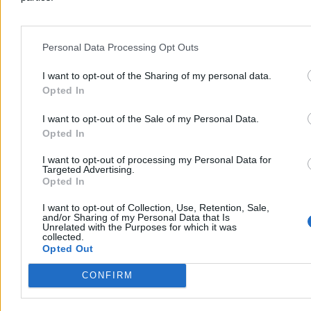
Personal Data Processing Opt Outs
I want to opt-out of the Sharing of my personal data.
Opted In
I want to opt-out of the Sale of my Personal Data.
Opted In
I want to opt-out of processing my Personal Data for
Targeted Advertising.
„Podobno grad miał nawet wielkość pięści”.
Opted In
Burze przeszły przez Warmię i Mazury
I want to opt-out of Collection, Use, Retention, Sale,
Silne gradobicie uszkodziło w czwartek dachy budynków w
and/or Sharing of my Personal Data that Is
Unrelated with the Purposes for which it was
Lubominie – poinformowała straż pożarna. W całym regionie
collected.
strażacy otrzymali ponad 250 zgłoszeń o zdarzeniach związanych z
Opted Out
pogodą. Jedna osoba została ranna wskutek przewrócenia się
drzewa na samochód.
CONFIRM