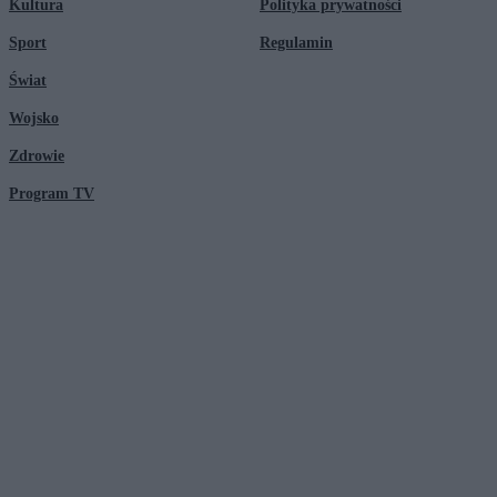
Kultura
Polityka prywatności
Sport
Regulamin
Świat
Wojsko
Zdrowie
Program TV
© 2026 Kanał Zero Spółka Akcyjna