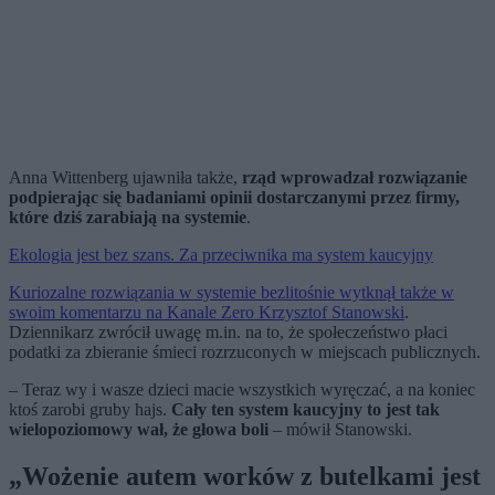
Anna Wittenberg ujawniła także,
rząd wprowadzał rozwiązanie
podpierając się badaniami opinii dostarczanymi przez firmy,
które dziś zarabiają na systemie
.
Ekologia jest bez szans. Za przeciwnika ma system kaucyjny
Kuriozalne rozwiązania w systemie bezlitośnie wytknął także w
swoim komentarzu na Kanale Zero Krzysztof Stanowski
.
Dziennikarz zwrócił uwagę m.in. na to, że społeczeństwo płaci
podatki za zbieranie śmieci rozrzuconych w miejscach publicznych.
– Teraz wy i wasze dzieci macie wszystkich wyręczać, a na koniec
ktoś zarobi gruby hajs.
Cały ten system kaucyjny to jest tak
wielopoziomowy wał, że głowa boli
– mówił Stanowski.
„Wożenie autem worków z butelkami jest