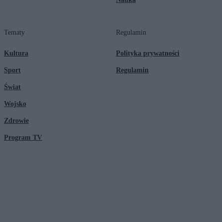
Tematy
Regulamin
Kultura
Polityka prywatności
Sport
Regulamin
Świat
Wojsko
Zdrowie
Program TV
© 2026 Kanał Zero Spółka Akcyjna