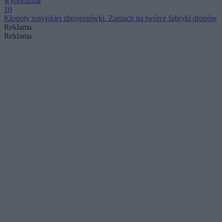
wyobraźnią
10
Kłopoty rosyjskiej zbrojeniówki. Zamach na twórcę fabryki dronów
Reklama
Reklama