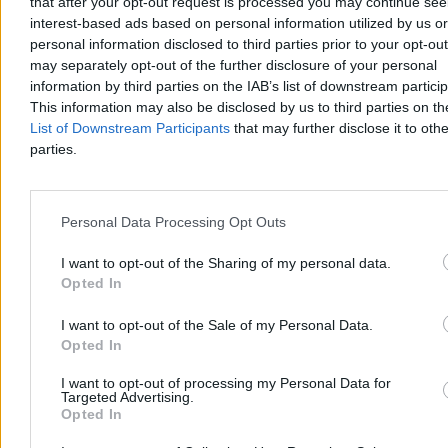
that after your opt-out request is processed you may continue see
Trump: Stany Zjednoczone zaangażowane w
interest-based ads based on personal information utilized by us or
rozmowy o pokoju w Ukrainie
personal information disclosed to third parties prior to your opt-ou
may separately opt-out of the further disclosure of your personal
Prezydent USA Donald Trump powiedział w czwartek, że
information by third parties on the IAB’s list of downstream partici
Amerykanie są zaangażowani w rozmowy o zakończeniu wojny w
Ukrainie i poinformował, że doszło w nich do postępu. Nie ujawnił
This information may also be disclosed by us to third parties on t
szczegółów. Wyraził też przekonanie, że wojna z Iranem niedługo
List of Downstream Participants
that may further disclose it to othe
się zakończy.
parties.
Krzysztof Jabłonowski
Personal Data Processing Opt Outs
Dzisiaj 06:56
3 min
I want to opt-out of the Sharing of my personal data.
Reklama
Opted In
Reklama
I want to opt-out of the Sale of my Personal Data.
Opted In
I want to opt-out of processing my Personal Data for
Targeted Advertising.
Opted In