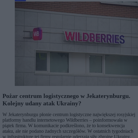
Pożar centrum logistycznego w Jekaterynburgu.
Kolejny udany atak Ukrainy?
W Jekaterynburgu płonie centrum logistyczne największej rosyjskiej
platformy handlu internetowego Wildberries – poinformowała w
piątek firma. W komunikacie podkreślono, że to konsekwencja
ataku, ale nie podano żadnych szczegółów. W ostatnich tygodniach
w infrastrukturę tej firmy regularnie uderzają siły zbrojne Ukrainy.