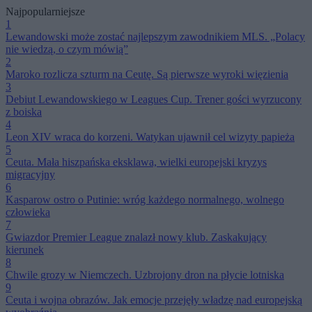
Najpopularniejsze
1
Lewandowski może zostać najlepszym zawodnikiem MLS. „Polacy
nie wiedzą, o czym mówią”
2
Maroko rozlicza szturm na Ceutę. Są pierwsze wyroki więzienia
3
Debiut Lewandowskiego w Leagues Cup. Trener gości wyrzucony
z boiska
4
Leon XIV wraca do korzeni. Watykan ujawnił cel wizyty papieża
5
Ceuta. Mała hiszpańska eksklawa, wielki europejski kryzys
migracyjny
6
Kasparow ostro o Putinie: wróg każdego normalnego, wolnego
człowieka
7
Gwiazdor Premier League znalazł nowy klub. Zaskakujący
kierunek
8
Chwile grozy w Niemczech. Uzbrojony dron na płycie lotniska
9
Ceuta i wojna obrazów. Jak emocje przejęły władzę nad europejską