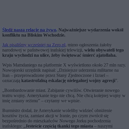
Śledź naszą relację na żywo
. Najważniejsze wydarzenia wokół
konfliktu na Bliskim Wschodzie.
Jak pisaliśmy wcześniej na Zero.pl
, mimo ogłoszenia żałoby
narodowej w państwowej irańskiej telewizji,
wielu obywateli tego
kraju wychodzi na ulice, żeby świętować śmierć ajatollaha.
Wpis Mamdaniego na platformie X wyświetlono około 27 mln razy.
Nowojorski urzędnik napisał: „Dzisiejsze uderzenia militarne na
Iran – przeprowadzone przez Stany Zjednoczone i Izrael –
oznaczają
katastrofalną eskalację nielegalnej wojny agresji
”.
„Bombardowanie miast. Zabijanie cywilów. Otwieranie nowego
teatru wojny. Amerykanie tego nie chcą. Nie chcą kolejnej wojny w
imię zmiany reżimu” – czytamy we wpisie.
Burmistrz dodał, że Amerykanie woleliby widzieć obniżenie
kosztów życia, zamiast akcji w Iranie, po czym zwrócił się
bezpośrednio do mieszkańców Nowego Jorku pochodzenia
irańskiego: „
Jesteście częścią tkanki tego miasta
– naszymi