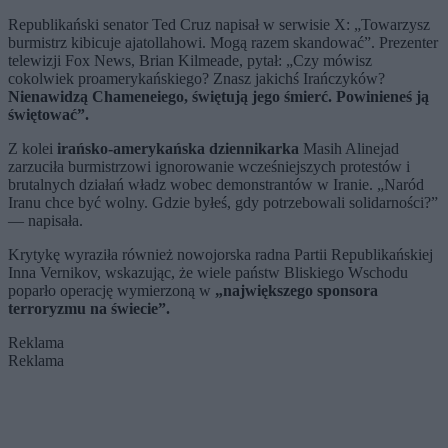
Republikański senator Ted Cruz napisał w serwisie X: „Towarzysz
burmistrz kibicuje ajatollahowi. Mogą razem skandować”. Prezenter
telewizji Fox News, Brian Kilmeade, pytał: „Czy mówisz
cokolwiek proamerykańskiego? Znasz jakichś Irańczyków?
Nienawidzą Chameneiego, świętują jego śmierć. Powinieneś ją
świętować”.
Z kolei
irańsko-amerykańska dziennikarka
Masih Alinejad
zarzuciła burmistrzowi ignorowanie wcześniejszych protestów i
brutalnych działań władz wobec demonstrantów w Iranie. „Naród
Iranu chce być wolny. Gdzie byłeś, gdy potrzebowali solidarności?”
— napisała.
Krytykę wyraziła również nowojorska radna Partii Republikańskiej
Inna Vernikov, wskazując, że wiele państw Bliskiego Wschodu
poparło operację wymierzoną w
„największego sponsora
terroryzmu na świecie”.
Reklama
Reklama