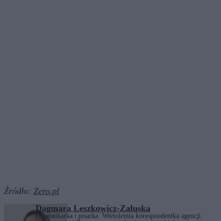
Źródło:
Zero.pl
Dagmara Leszkowicz-Zaluska
Dziennikarka i pisarka. Wieloletnia korespondentka agencji