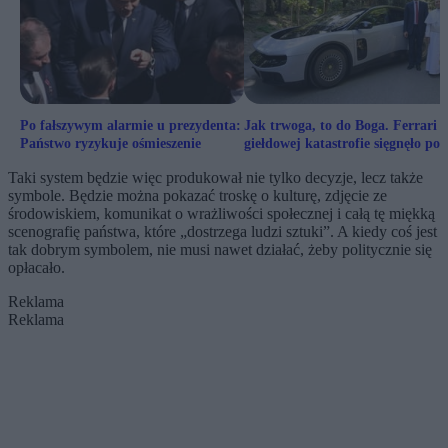
Po fałszywym alarmie u prezydenta:
Jak trwoga, to do Boga. Ferrari 
Państwo ryzykuje ośmieszenie
giełdowej katastrofie sięgnęło po 
w rękawie
Taki system będzie więc produkował nie tylko decyzje, lecz także
symbole. Będzie można pokazać troskę o kulturę, zdjęcie ze
środowiskiem, komunikat o wrażliwości społecznej i całą tę miękką
scenografię państwa, które „dostrzega ludzi sztuki”. A kiedy coś jest
tak dobrym symbolem, nie musi nawet działać, żeby politycznie się
opłacało.
Reklama
Reklama