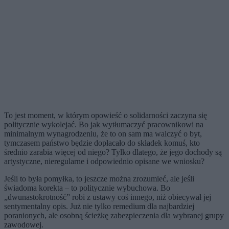
To jest moment, w którym opowieść o solidarności zaczyna się
politycznie wykolejać. Bo jak wytłumaczyć pracownikowi na
minimalnym wynagrodzeniu, że to on sam ma walczyć o byt,
tymczasem państwo będzie dopłacało do składek komuś, kto
średnio zarabia więcej od niego? Tylko dlatego, że jego dochody są
artystyczne, nieregularne i odpowiednio opisane we wniosku?
Jeśli to była pomyłka, to jeszcze można zrozumieć, ale jeśli
świadoma korekta – to politycznie wybuchowa. Bo
„dwunastokrotność” robi z ustawy coś innego, niż obiecywał jej
sentymentalny opis. Już nie tylko remedium dla najbardziej
poranionych, ale osobną ścieżkę zabezpieczenia dla wybranej grupy
zawodowej.