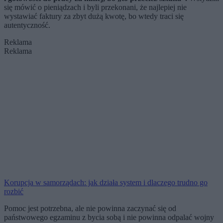
się mówić o pieniądzach i byli przekonani, że najlepiej nie
wystawiać faktury za zbyt dużą kwotę, bo wtedy traci się
autentyczność.
Reklama
Reklama
Korupcja w samorządach: jak działa system i dlaczego trudno go
rozbić
Pomoc jest potrzebna, ale nie powinna zaczynać się od
państwowego egzaminu z bycia sobą i nie powinna odpalać wojny