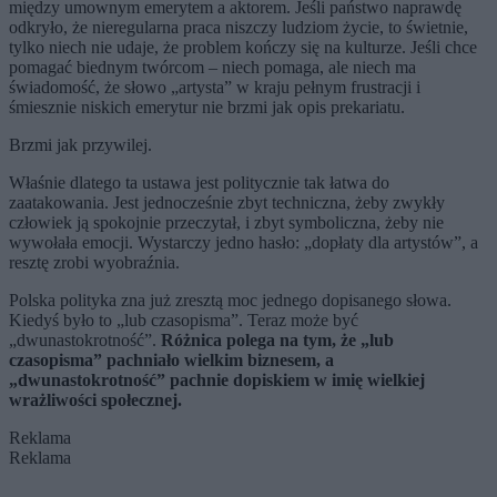
między umownym emerytem a aktorem. Jeśli państwo naprawdę
odkryło, że nieregularna praca niszczy ludziom życie, to świetnie,
tylko niech nie udaje, że problem kończy się na kulturze. Jeśli chce
pomagać biednym twórcom – niech pomaga, ale niech ma
świadomość, że słowo „artysta” w kraju pełnym frustracji i
śmiesznie niskich emerytur nie brzmi jak opis prekariatu.
Brzmi jak przywilej.
Właśnie dlatego ta ustawa jest politycznie tak łatwa do
zaatakowania. Jest jednocześnie zbyt techniczna, żeby zwykły
człowiek ją spokojnie przeczytał, i zbyt symboliczna, żeby nie
wywołała emocji. Wystarczy jedno hasło: „dopłaty dla artystów”, a
resztę zrobi wyobraźnia.
Polska polityka zna już zresztą moc jednego dopisanego słowa.
Kiedyś było to „lub czasopisma”. Teraz może być
„dwunastokrotność”.
Różnica polega na tym, że „lub
czasopisma” pachniało wielkim biznesem, a
„dwunastokrotność” pachnie dopiskiem w imię wielkiej
wrażliwości społecznej.
Reklama
Reklama