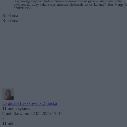
całą powagą majestatu będzie musiało odpowiedzieć na pytanie, które samo sobie
wykreowało: „Czy kultura musi mieć zaświadczenie, że jest kulturą?”. (fot. Margy C
Shutterstock)
Reklama
Reklama
Dagmara Leszkowicz-Zaluska
11 min czytania
Opublikowano:
27.05.2026 13:01
•
11 min