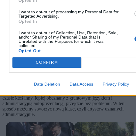
Opted In
I want to opt-out of processing my Personal Data for
Targeted Advertising.
Opted In
I want to opt-out of Collection, Use, Retention, Sale,
and/or Sharing of my Personal Data that Is
Unrelated with the Purposes for which it was
collected.
Opted Out
CONFIRM
Można też wyobrazić sobie absurdy odwrotne. C
złowiek
naprawdę ubogi, naprawdę tworzący, naprawdę żyjący z
Data Deletion
Data Access
Privacy Policy
działalności artystycznej może nie przejść przez system, bo jego
dorobek będzie zbyt mało udokumentowany.
W tym samym
czasie ktoś inny, lepiej obeznany z grantowym językiem i
administracyjną autoprezentacją, przejdzie bez problemu. W ten
sposób możemy stworzyć nową klasę, czyli artystów uznanych
administracyjnie.