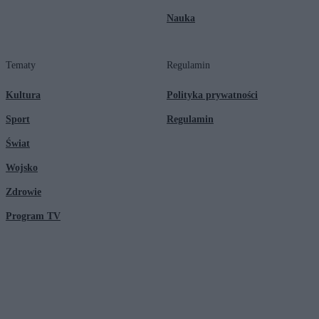
Nauka
Tematy
Regulamin
Kultura
Polityka prywatności
Sport
Regulamin
Świat
Wojsko
Zdrowie
Program TV
© 2026 Kanał Zero Spółka Akcyjna