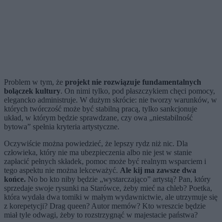
Problem w tym, że
projekt nie rozwiązuje fundamentalnych
bolączek kultury
. On nimi tylko, pod płaszczykiem chęci pomocy,
elegancko administruje. W dużym skrócie: nie tworzy warunków, w
których twórczość może być stabilną pracą, tylko sankcjonuje
układ, w którym będzie sprawdzane, czy owa „niestabilność
bytowa” spełnia kryteria artystyczne.
Oczywiście można powiedzieć, że lepszy rydz niż nic. Dla
człowieka, który nie ma ubezpieczenia albo nie jest w stanie
zapłacić pełnych składek, pomoc może być realnym wsparciem i
tego aspektu nie można lekceważyć.
Ale kij ma zawsze dwa
końce.
No bo kto niby będzie „wystarczająco” artystą? Pan, który
sprzedaje swoje rysunki na Starówce, żeby mieć na chleb? Poetka,
która wydała dwa tomiki w małym wydawnictwie, ale utrzymuje się
z korepetycji? Drag queen? Autor memów? Kto wreszcie będzie
miał tyle odwagi, żeby to rozstrzygnąć w majestacie państwa?