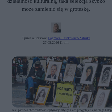
działalność kulturalną, taka selekcja szybko
może zamienić się w groteskę.
Opinia autorstwa:
Dagmara Leszkowicz-Zaluska
27.05.2026
11 min
Jeśli państwo chce rozdawać legitymacje artysty, niech przygotuje się na długą kolej