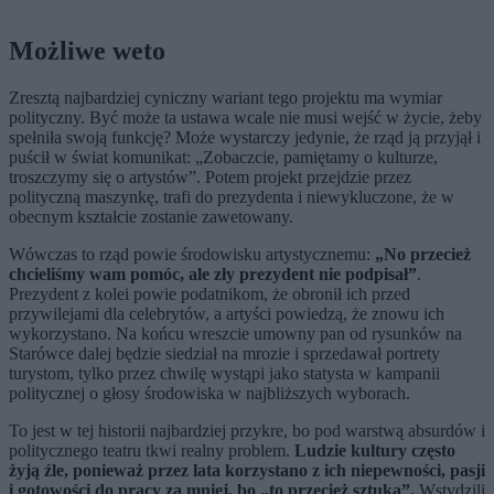
Możliwe weto
Zresztą najbardziej cyniczny wariant tego projektu ma wymiar
polityczny. Być może ta ustawa wcale nie musi wejść w życie, żeby
spełniła swoją funkcję? Może wystarczy jedynie, że rząd ją przyjął i
puścił w świat komunikat: „Zobaczcie, pamiętamy o kulturze,
troszczymy się o artystów”. Potem projekt przejdzie przez
polityczną maszynkę, trafi do prezydenta i niewykluczone, że w
obecnym kształcie zostanie zawetowany.
Wówczas to rząd powie środowisku artystycznemu:
„No przecież
chcieliśmy wam pomóc, ale zły prezydent nie podpisał”
.
Prezydent z kolei powie podatnikom, że obronił ich przed
przywilejami dla celebrytów, a artyści powiedzą, że znowu ich
wykorzystano. Na końcu wreszcie umowny pan od rysunków na
Starówce dalej będzie siedział na mrozie i sprzedawał portrety
turystom, tylko przez chwilę wystąpi jako statysta w kampanii
politycznej o głosy środowiska w najbliższych wyborach.
To jest w tej historii najbardziej przykre, bo pod warstwą absurdów i
politycznego teatru tkwi realny problem.
Ludzie kultury często
żyją źle, ponieważ przez lata korzystano z ich niepewności, pasji
i gotowości do pracy za mniej, bo „to przecież sztuka”.
Wstydzili