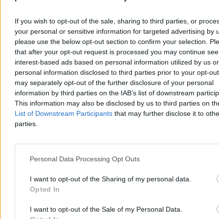
dawno już wyszła z sal koncertowych i poszła do nisz, które w
urzędniczej wyobraźni nawet nie istnieją.
If you wish to opt-out of the sale, sharing to third parties, or proce
Tutaj wjeżdża na białym koniu wyrok Naczelnego Sądu
your personal or sensitive information for targeted advertising by 
Administracyjnego z 2025 roku, który uznał, że opisane przez
please use the below opt-out section to confirm your selection. Pl
podatnika autorskie pokazy erotyczne online mogą być traktowane
that after your opt-out request is processed you may continue see
jako usługi kulturalne zwolnione z VAT. Nie oznacza to oczywiście,
interest-based ads based on personal information utilized by us or
że każdy erotyczny stream automatycznie trafia do panteonu sztuki,
personal information disclosed to third parties prior to your opt-ou
ale publicystycznie to jest petarda. Bo
skoro autorski taniec
erotyczny online może zostać uznany za usługę kulturalną, to co
may separately opt-out of the further disclosure of your personal
zrobi komisja od oceniania artystów, kiedy zapuka do niej,
information by third parties on the IAB’s list of downstream partici
dajmy na to, erotyczna performerka z bardzo starannie
This information may also be disclosed by us to third parties on t
opisanym dorobkiem i kilkudziesięcioma tysiącami
List of Downstream Participants
that may further disclose it to othe
obserwatorów?
parties.
Państwo, które chce decydować, kto jest artystą, musi być gotowe
na to, że artyści przyjdą z miejsc, o których mu się nawet nie śniło.
Po wsparcie mogą przyjść streamerzy, tancerki erotyczne, autorzy
Personal Data Processing Opt Outs
memów, ludzie od filmów na TikToku, twórcy AI – to są osoby,
które często funkcjonują na granicy rozrywki i autopromocji. I
przecież każdy z nich może powiedzieć: „Przecież ja też tworzę,
I want to opt-out of the Sharing of my personal data.
zarabiam nieregularnie i też chcę status artysty”.
Opted In
Reklama
I want to opt-out of the Sale of my Personal Data.
Reklama