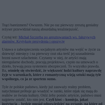
Trąci bareizmem? Owszem. Nie po raz pierwszy zresztą genialny
reżyser przewidział naszą absurdalną teraźniejszość.
Czytaj też:
Michał Szczerba po aresztowaniach ws. fałszywych
alarmów. Krytykuje prezydenta i opozycję
Ustawa o zabezpieczeniu socjalnym artystów ma wejść w życie za
dziewięć miesięcy i na pierwszy rzut oka treść jej uzasadnienia
brzmi nawet szlachetnie. Czytamy w niej, że artyści mają
nieregularne dochody, pracują projektowo, często na umowach o
dzieło, bywają poza systemem ubezpieczeń. To wszystko prawda.
Ba,
ośmielę się stwierdzić, że większość ludzi kultury naprawdę
żyje w warunkach, które z romantyczną wizją sztuki mają tyle
wspólnego, co ja ze sportem sumo.
Tyle że polskie państwo, kiedy już zauważy realny problem,
natychmiast próbuje go wsadzić w ramki, które nijak się mają do
realiów ze świata kultury. Otóż żeby pomóc artyście, państwo musi
najpierw ustalić, kto nim jest.
Czyli ktoś – komisja, jakaś
instytucja – będzie musiał odpowiedzieć na pytanie, na które od