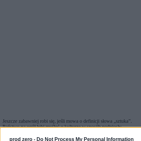
Jeszcze zabawniej robi się, jeśli mowa o definicji słowa „sztuka”.
Państwo na ogół lubi myśleć o kulturze w sposób podniosły.
Kultura to teatr, filharmonia, literatura, malarstwo, wielkie
dziedzictwo. Tymczasem życie jest mniej eleganckie, a kultura
prod zero -
Do Not Process My Personal Information