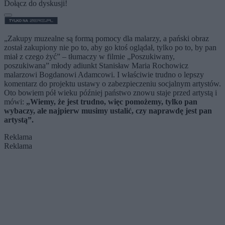
Dołącz do dyskusji!
„Zakupy muzealne są formą pomocy dla malarzy, a pański obraz
został zakupiony nie po to, aby go ktoś oglądał, tylko po to, by pan
miał z czego żyć” – tłumaczy w filmie „Poszukiwany,
poszukiwana” młody adiunkt Stanisław Maria Rochowicz
malarzowi Bogdanowi Adamcowi. I właściwie trudno o lepszy
komentarz do projektu ustawy o zabezpieczeniu socjalnym artystów.
Oto bowiem pół wieku później państwo znowu staje przed artystą i
mówi:
„Wiemy, że jest trudno, więc pomożemy, tylko pan
wybaczy, ale najpierw musimy ustalić, czy naprawdę jest pan
artystą”.
Reklama
Reklama