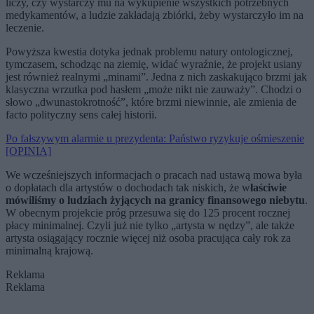
liczy, czy wystarczy mu na wykupienie wszystkich potrzebnych
medykamentów, a ludzie zakładają zbiórki, żeby wystarczyło im na
leczenie.
Powyższa kwestia dotyka jednak problemu natury ontologicznej,
tymczasem, schodząc na ziemię, widać wyraźnie, że projekt usiany
jest również realnymi „minami”. Jedna z nich zaskakująco brzmi jak
klasyczna wrzutka pod hasłem „może nikt nie zauważy”. Chodzi o
słowo „dwunastokrotność”, które brzmi niewinnie, ale zmienia de
facto polityczny sens całej historii.
Po fałszywym alarmie u prezydenta: Państwo ryzykuje ośmieszenie
[OPINIA]
We wcześniejszych informacjach o pracach nad ustawą mowa była
o dopłatach dla artystów o dochodach tak niskich, że w
łaściwie
mówiliśmy o ludziach żyjących na granicy finansowego niebytu
.
W obecnym projekcie próg przesuwa się do 125 procent rocznej
płacy minimalnej. Czyli już nie tylko „artysta w nędzy”, ale także
artysta osiągający rocznie więcej niż osoba pracująca cały rok za
minimalną krajową.
Reklama
Reklama