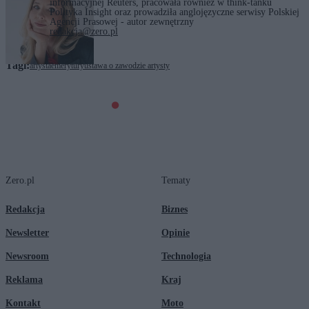
informacyjnej Reuters, pracowała również w think-tanku
Polityka Insight oraz prowadziła anglojęzyczne serwisy Polskiej
Agencji Prasowej - autor zewnętrzny
redakcja@zero.pl
Tagi:
artysta
emerytury
ustawa o zawodzie artysty
Zero.pl
Tematy
Redakcja
Biznes
Newsletter
Opinie
Newsroom
Technologia
Reklama
Kraj
Kontakt
Moto