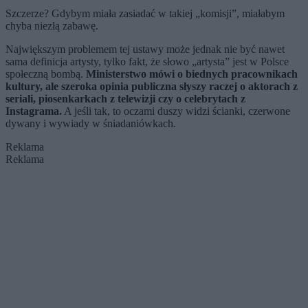
Szczerze? Gdybym miała zasiadać w takiej „komisji”, miałabym
chyba niezłą zabawę.
Największym problemem tej ustawy może jednak nie być nawet
sama definicja artysty, tylko fakt, że słowo „artysta” jest w Polsce
społeczną bombą.
Ministerstwo mówi o biednych pracownikach
kultury, ale szeroka opinia publiczna słyszy raczej o aktorach z
seriali, piosenkarkach z telewizji czy o celebrytach z
Instagrama.
A jeśli tak, to oczami duszy widzi ścianki, czerwone
dywany i wywiady w śniadaniówkach.
Reklama
Reklama