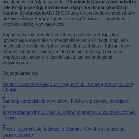
oceniono w estońskim raporcie. "
Pomimo tej iluzorycznej odwilży
cele Rosji pozostają niezmienne: dąży ona do marginalizacji
Stanów Zjednoczonych
i NATO oraz do przebudowy architektury
bezpieczeństwa Europy zgodnie z wizją Moskwy" – konkludują
estońskie służby wywiadowcze.
Raport wskazuje również, że Chiny postrzegają Rosję jako
użytecznego sojusznika w marginalizowaniu Zachodu oraz jako
potencjalne źródło energii w przypadku konfliktu o Tajwan, który
mógłby skutkować sankcjami lub blokadą morską. Oba kraje
współpracują także w zakresie badań nad technologiami
wojskowymi.
Najpopularniejsze
1
Debiut Lewandowskiego w Leagues Cup. Trener gości wyrzucony
z boiska
2
Ranking europejskich wywiadów. Polska w pierwszej dziesiątce
3
Kryzys migracyjny w Ceucie. Wśród migrantów dużo dziewczynek
i dzieci
4
Prezes argentyńskiej federacji o Messim. Mówił o zakończeniu
kariery gwiazdy