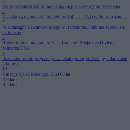
5
Maroko rozlicza szturm na Ceutę. Są pierwsze wyroki więzienia
6
Książka zwrócona do biblioteki po 150 lat. „Była w dobrym stanie”
7
Miał zastąpić Lewandowskiego w Barcelonie. Klub nie zgodził się
na transfer
8
Robert Gilman na granicy życia i śmierci. Rosja więzi byłego
żołnierza USA
9
Pożar centrum logistycznego w Jekaterynburgu. Kolejny udany atak
Ukrainy?
10
Nie żyje ojciec Messiego. Miał 68 lat
Reklama
Reklama