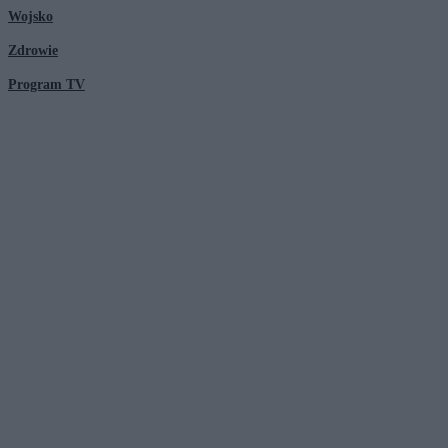
Wojsko
Zdrowie
Program TV
© 2026 Kanał Zero Spółka Akcyjna