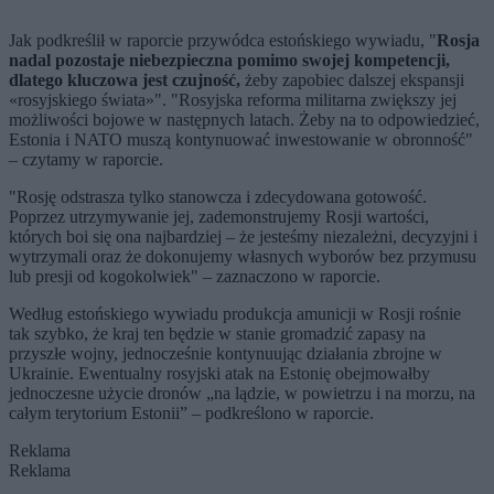
Jak podkreślił w raporcie przywódca estońskiego wywiadu, "
Rosja
nadal pozostaje niebezpieczna pomimo swojej kompetencji,
dlatego kluczowa jest czujność,
żeby zapobiec dalszej ekspansji
«rosyjskiego świata»". "Rosyjska reforma militarna zwiększy jej
możliwości bojowe w następnych latach. Żeby na to odpowiedzieć,
Estonia i NATO muszą kontynuować inwestowanie w obronność"
– czytamy w raporcie.
"Rosję odstrasza tylko stanowcza i zdecydowana gotowość.
Poprzez utrzymywanie jej, zademonstrujemy Rosji wartości,
których boi się ona najbardziej – że jesteśmy niezależni, decyzyjni i
wytrzymali oraz że dokonujemy własnych wyborów bez przymusu
lub presji od kogokolwiek" – zaznaczono w raporcie.
Według estońskiego wywiadu produkcja amunicji w Rosji rośnie
tak szybko, że kraj ten będzie w stanie gromadzić zapasy na
przyszłe wojny, jednocześnie kontynuując działania zbrojne w
Ukrainie. Ewentualny rosyjski atak na Estonię obejmowałby
jednoczesne użycie dronów „na lądzie, w powietrzu i na morzu, na
całym terytorium Estonii” – podkreślono w raporcie.
Reklama
Reklama