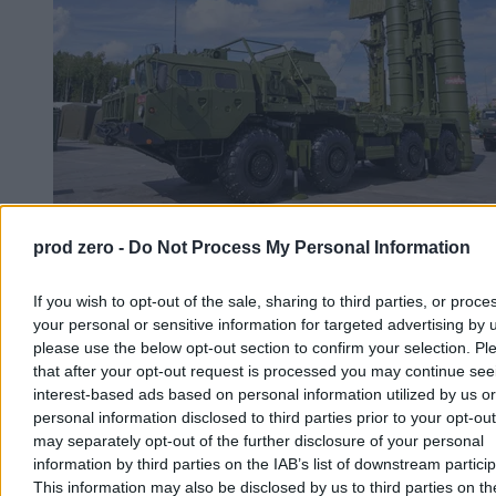
prod zero -
Do Not Process My Personal Information
Wojna w Ukrainie. Drony zniszczyły S-400 i trzy
rosyjskie statki na Morzu Czarnym
If you wish to opt-out of the sale, sharing to third parties, or proce
Ukraińskie Siły Systemów Bezzałogowych poinformowały o
your personal or sensitive information for targeted advertising by 
zniszczeniu w Rosji systemu rakietowego S-400 Triumf w
please use the below opt-out section to confirm your selection. Pl
Gelendżyku, zestawu Pancyr-S1 oraz trzech stacji radiolokacyjnych.
that after your opt-out request is processed you may continue see
Drony trafiły też w tankowiec i dwa masowce na Morzu Czarnym –
interest-based ads based on personal information utilized by us or
ogłosił dowódca SBS, mjr Robert „Madiar” Browdi.
personal information disclosed to third parties prior to your opt-ou
may separately opt-out of the further disclosure of your personal
information by third parties on the IAB’s list of downstream partici
This information may also be disclosed by us to third parties on t
Aleksandra Cieślik