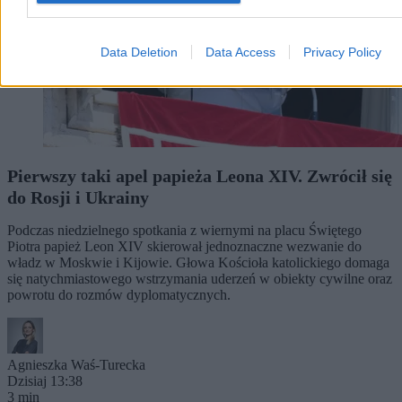
Data Deletion
Data Access
Privacy Policy
Pierwszy taki apel papieża Leona XIV. Zwrócił się
do Rosji i Ukrainy
Podczas niedzielnego spotkania z wiernymi na placu Świętego
Piotra papież Leon XIV skierował jednoznaczne wezwanie do
władz w Moskwie i Kijowie. Głowa Kościoła katolickiego domaga
się natychmiastowego wstrzymania uderzeń w obiekty cywilne oraz
powrotu do rozmów dyplomatycznych.
Agnieszka Waś-Turecka
Dzisiaj 13:38
3 min