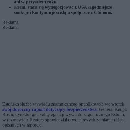
ani w przyszłym roku.
Kreml stara się wynegocjować z USA łagodniejsze
sankcje i kontynuuje ścisłą współpracę z Chinami.
Reklama
Reklama
Estońska służba wywiadu zagranicznego opublikowała we wtorek
swój doroczny raport dotyczący bezpieczeństwa.
Generał Kaupo
Rosin, dyrektor generalny agencji wywiadu zagranicznego Estonii,
w rozmowie z Reuters opowiedział o wojskowych zamiarach Rosji
opisanych w raporcie.