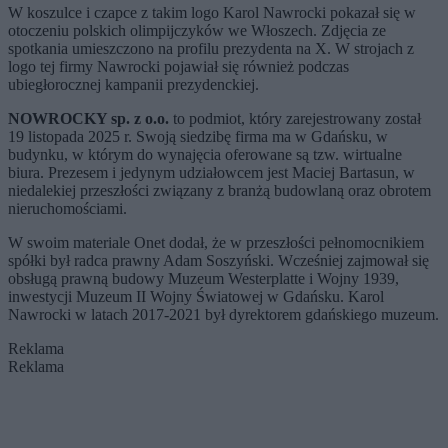
W koszulce i czapce z takim logo Karol Nawrocki pokazał się w
otoczeniu polskich olimpijczyków we Włoszech. Zdjęcia ze
spotkania umieszczono na profilu prezydenta na X. W strojach z
logo tej firmy Nawrocki pojawiał się również podczas
ubiegłorocznej kampanii prezydenckiej.
NOWROCKY sp. z o.o.
to podmiot, który zarejestrowany został
19 listopada 2025 r. Swoją siedzibę firma ma w Gdańsku, w
budynku, w którym do wynajęcia oferowane są tzw. wirtualne
biura. Prezesem i jedynym udziałowcem jest Maciej Bartasun, w
niedalekiej przeszłości związany z branżą budowlaną oraz obrotem
nieruchomościami.
W swoim materiale Onet dodał, że w przeszłości pełnomocnikiem
spółki był radca prawny Adam Soszyński. Wcześniej zajmował się
obsługą prawną budowy Muzeum Westerplatte i Wojny 1939,
inwestycji Muzeum II Wojny Światowej w Gdańsku. Karol
Nawrocki w latach 2017-2021 był dyrektorem gdańskiego muzeum.
Reklama
Reklama