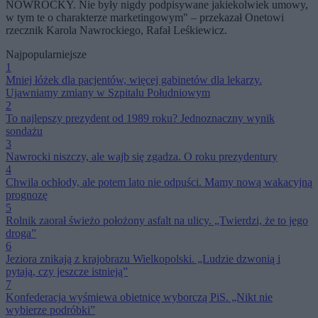
NOWROCKY. Nie były nigdy podpisywane jakiekolwiek umowy,
w tym te o charakterze marketingowym" – przekazał Onetowi
rzecznik Karola Nawrockiego, Rafał Leśkiewicz.
Najpopularniejsze
1
Mniej łóżek dla pacjentów, więcej gabinetów dla lekarzy.
Ujawniamy zmiany w Szpitalu Południowym
2
To najlepszy prezydent od 1989 roku? Jednoznaczny wynik
sondażu
3
Nawrocki niszczy, ale wajb się zgadza. O roku prezydentury
4
Chwila ochłody, ale potem lato nie odpuści. Mamy nową wakacyjną
prognozę
5
Rolnik zaorał świeżo położony asfalt na ulicy. „Twierdzi, że to jego
droga”
6
Jeziora znikają z krajobrazu Wielkopolski. „Ludzie dzwonią i
pytają, czy jeszcze istnieją”
7
Konfederacja wyśmiewa obietnicę wyborczą PiS. „Nikt nie
wybierze podróbki”