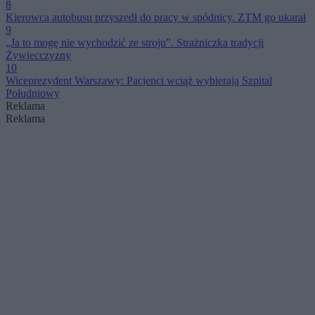
8
Kierowca autobusu przyszedł do pracy w spódnicy. ZTM go ukarał
9
„Ja to mogę nie wychodzić ze stroju”. Strażniczka tradycji
Żywiecczyzny
10
Wiceprezydent Warszawy: Pacjenci wciąż wybierają Szpital
Południowy
Reklama
Reklama