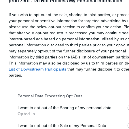
prod zero -
Do Not Process My Personal Information
If you wish to opt-out of the sale, sharing to third parties, or proce
your personal or sensitive information for targeted advertising by 
please use the below opt-out section to confirm your selection. Pl
that after your opt-out request is processed you may continue see
To będzie największa taka defilada w historii
interest-based ads based on personal information utilized by us or
Polski. Wojsko: Jesteśmy gotowi
personal information disclosed to third parties prior to your opt-ou
may separately opt-out of the further disclosure of your personal
Próba generalna na warszawskiej Wisłostradzie potwierdziła pełną
information by third parties on the IAB’s list of downstream partici
gotowość sił zbrojnych do obchodów Święta Wojska Polskiego. Jak
This information may also be disclosed by us to third parties on t
zapowiadają przedstawiciele MON oraz Sztabu Generalnego WP,
tegoroczna defilada będzie największą w historii, prezentującą
List of Downstream Participants
that may further disclose it to othe
nowoczesny sprzęt i potencjał sojuszników.
parties.
Personal Data Processing Opt Outs
Agnieszka Waś-Turecka
Dzisiaj 10:21
5 min
I want to opt-out of the Sharing of my personal data.
Reklama
Opted In
Reklama
I want to opt-out of the Sale of my Personal Data.