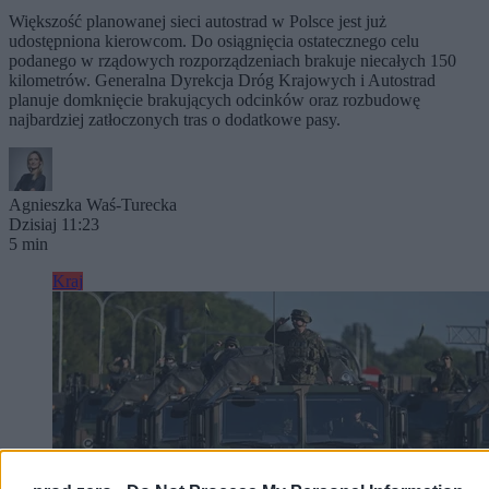
Większość planowanej sieci autostrad w Polsce jest już
udostępniona kierowcom. Do osiągnięcia ostatecznego celu
podanego w rządowych rozporządzeniach brakuje niecałych 150
kilometrów. Generalna Dyrekcja Dróg Krajowych i Autostrad
planuje domknięcie brakujących odcinków oraz rozbudowę
najbardziej zatłoczonych tras o dodatkowe pasy.
Agnieszka Waś-Turecka
Dzisiaj 11:23
5 min
Kraj