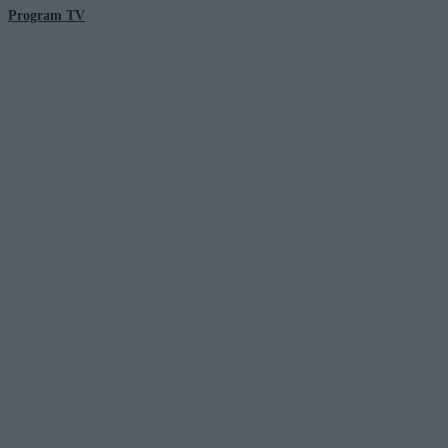
Program TV
© 2026 Kanał Zero Spółka Akcyjna