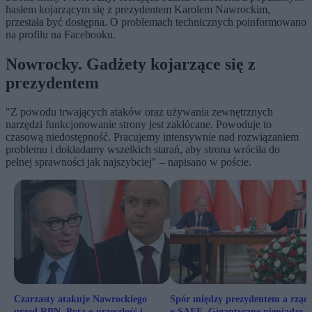
hasłem kojarzącym się z prezydentem Karolem Nawrockim,
przestała być dostępna. O problemach technicznych poinformowano
na profilu na Facebooku.
Nowrocky. Gadżety kojarzące się z
prezydentem
"
Z powodu trwających ataków oraz używania zewnętrznych
narzędzi funkcjonowanie strony jest zakłócane. Powoduje to
czasową niedostępność.
Pracujemy intensywnie nad rozwiązaniem
problemu i dokładamy wszelkich starań, aby strona wróciła do
pełnej sprawności jak najszybciej" – napisano w poście.
Czarzasty atakuje Nawrockiego
Spór między prezydentem a rzą
przed RBN. Pyta o przeszłość i
o SAFE. Gigantyczne pieniądze n