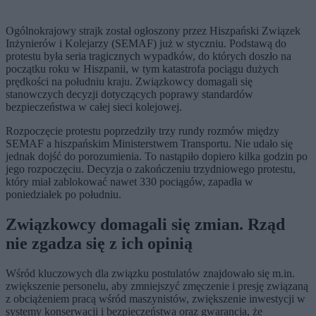
Ogólnokrajowy strajk został ogłoszony przez Hiszpański Związek
Inżynierów i Kolejarzy (SEMAF) już w styczniu. Podstawą do
protestu była seria tragicznych wypadków, do których doszło na
początku roku w Hiszpanii, w tym katastrofa pociągu dużych
prędkości na południu kraju. Związkowcy domagali się
stanowczych decyzji dotyczących poprawy standardów
bezpieczeństwa w całej sieci kolejowej.
Rozpoczęcie protestu poprzedziły trzy rundy rozmów między
SEMAF a hiszpańskim Ministerstwem Transportu. Nie udało się
jednak dojść do porozumienia. To nastąpiło dopiero kilka godzin po
jego rozpoczęciu. Decyzja o zakończeniu trzydniowego protestu,
który miał zablokować nawet 330 pociągów, zapadła w
poniedziałek po południu.
Związkowcy domagali się zmian. Rząd
nie zgadza się z ich opinią
Wśród kluczowych dla związku postulatów znajdowało się m.in.
zwiększenie personelu, aby zmniejszyć zmęczenie i presję związaną
z obciążeniem pracą wśród maszynistów, zwiększenie inwestycji w
systemy konserwacji i bezpieczeństwa oraz gwarancja, że