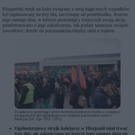
Hiszpański strajk na kolei związany z serią tragicznych wypadków
był zaplanowany na trzy dni, zaczynając od poniedziałku. Jeszcze
tego samego dnia, w którym protestujący rozpoczęli swoją akcję,
poinformowano o jego zakończeniu. Jak podały tamtejsze związki
zawodowe, doszło do porozumienia między nimi a rządem.
Związkowcy protestujący przed dworcem kolejowym Atocha w związku z
trwającym trzy dni ogólnokrajowym strajkiem pracowników kolei w
Madrycie (fot. Zipi / PAP / EPA)
Ogólnokrajowy strajk kolejarzy w Hiszpanii miał trwać
trzy dni, ale zakończono go jeszcze tego samego dnia po