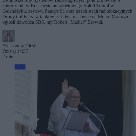
Ukraińskie Siły Systemów Bezzałogowych poinformowały o
zniszczeniu w Rosji systemu rakietowego S-400 Triumf w
Gelendżyku, zestawu Pancyr-S1 oraz trzech stacji radiolokacyjnych.
Drony trafiły też w tankowiec i dwa masowce na Morzu Czarnym –
ogłosił dowódca SBS, mjr Robert „Madiar” Browdi.
Aleksandra Cieślik
Dzisiaj 14:37
2 min
Świat