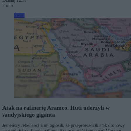
Dzisiaj 12:37
2 min
Świat
Atak na rafinerię Aramco. Huti uderzyli w
saudyjskiego giganta
Jemeńscy rebelianci Huti ogłosili, że przeprowadzili atak dronowy
na saudyjską rafinerię naftową Aramco w Dżizanie nad Morzem