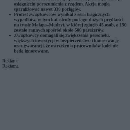
osiągnięciu porozumienia z rządem. Akcja mogła
sparaliżować nawet 330 pociągów.
Protest związkowców wynikał z serii tragicznych
wypadków, w tym katastrofy pociągu dużych prędkości
na trasie Malaga–Madryt, w której zginęło 45 osób, a 150
zostało rannych spośród około 500 pasażerów.
Związkowcy domagali się zwiększenia personelu,
większych inwestycji w bezpieczeństwo i konserwację
oraz gwarancji, że ostrzeżenia pracowników kolei nie
będą ignorowane.
Reklama
Reklama