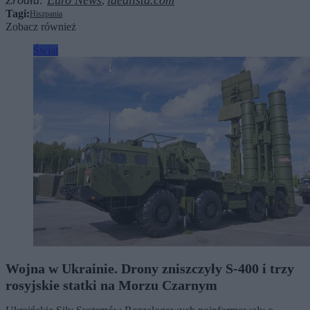
Źródła:
Euro News
idealista.com
,
Tagi:
Hiszpania
Zobacz również
Świat
Wojna w Ukrainie. Drony zniszczyły S-400 i trzy
rosyjskie statki na Morzu Czarnym