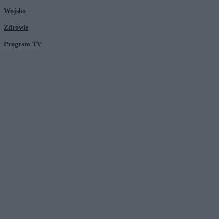
Wojsko
Zdrowie
Program TV
© 2026 Kanał Zero Spółka Akcyjna