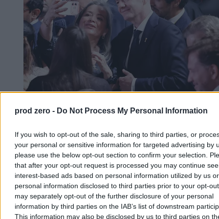
prod zero -
Do Not Process My Personal Information
FIFA broni Infantino. Wydano specjalny
komunikat
If you wish to opt-out of the sale, sharing to third parties, or proce
Międzynarodowa Federacja Piłki Nożnej stanowczo odpowiada na
your personal or sensitive information for targeted advertising by 
powracającą falę krytyki. Światowa centrala opublikowała
please use the below opt-out section to confirm your selection. Pl
oświadczenie, w którym zarzuca swoim przeciwnikom celową
that after your opt-out request is processed you may continue see
dezinformację oraz próby podważenia pozycji prezydenta
interest-based ads based on personal information utilized by us or
Gianniego Infantino po doniesieniach o rzekomych dawnych
personal information disclosed to third parties prior to your opt-ou
nieprawidłowościach.
may separately opt-out of the further disclosure of your personal
information by third parties on the IAB’s list of downstream partici
This information may also be disclosed by us to third parties on t