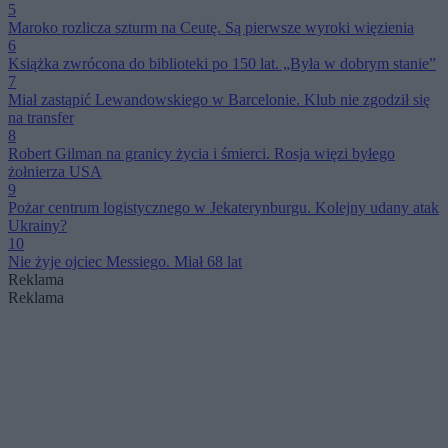
5
Maroko rozlicza szturm na Ceutę. Są pierwsze wyroki więzienia
6
Książka zwrócona do biblioteki po 150 lat. „Była w dobrym stanie”
7
Miał zastąpić Lewandowskiego w Barcelonie. Klub nie zgodził się
na transfer
8
Robert Gilman na granicy życia i śmierci. Rosja więzi byłego
żołnierza USA
9
Pożar centrum logistycznego w Jekaterynburgu. Kolejny udany atak
Ukrainy?
10
Nie żyje ojciec Messiego. Miał 68 lat
Reklama
Reklama