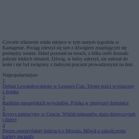
Czwarte zdarzenie miało miejsce w tym samym tygodniu w
Kartagenie. Pociąg zderzył się tam z dźwigiem znajdującym się
pomiędzy torami. Skład pozostał na torach, a kilka osób doznało
jedynie lekkich obrażeń. Dźwig, w który uderzył, nie należał do
kolei i nie był związany z żadnymi pracami prowadzonymi na linii.
Najpopularniejsze
1
Debiut Lewandowskiego w Leagues Cup. Trener gości wyrzucony
z boiska
2
Ranking europejskich wywiadów. Polska w pierwszej dziesiątce
3
Kryzys migracyjny w Ceucie. Wśród migrantów dużo dziewczynek
i dzieci
4
Prezes argentyńskiej federacji o Messim. Mówił o zakończeniu
kariery gwiazdy