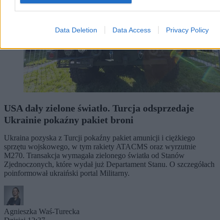
Data Deletion
Data Access
Privacy Policy
USA dały zielone światło. Turcja odsprzedaje
Ukrainie pokaźny pakiet broni
Ukraina pozyska z Turcji pokaźny pakiet amunicji i ciężkiego
sprzętu wojskowego, w tym rakiety ATACMS oraz wyrzutnie
M270. Transakcja wymagała zielonego światła od Stanów
Zjednoczonych, które wydał już Departament Stanu. O szczegółach
poinformował ukraiński portal Militarny.
Agnieszka Waś-Turecka