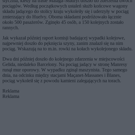
stycznia, kiedy na trasie Malaga–Madryt doszło do zderzenia dwóch
pociągów. Według początkowych ustaleń służb końcowe wagony
składu jadącego do stolicy kraju wykoleiły się i uderzyły w pociąg
zmierzający do Huelvy. Oboma składami podróżowało łącznie
około 500 pasażerów. Zginęło 45 osób, a 150 kolejnych zostało
rannych.
Jak wykazał później raport komisji badającej wypadki kolejowe,
najpewniej doszło do pęknięcia szyny, zanim znalazł się na nim
pociąg. Wskazują na to m.in. rowki na kołach wykolejonego składu.
Dwa dni później doszło do kolejnego zdarzenia w miejscowości
Gelida, niedaleko Barcelony. Na pociąg jadący w stronę Manresy
runął mur oporowy. W wypadku zginął maszynista. Tego samego
dnia, na odcinku między stacjami Maçanet-Massanes i Blanes,
pociąg wykoleił się z powodu kamieni zalegających na torach.
Reklama
Reklama