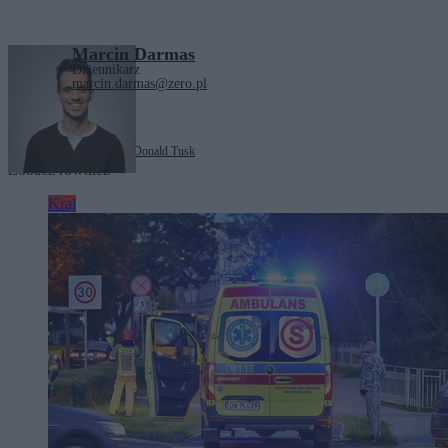
Marcin Darmas
Dziennikarz
marcin.darmas@zero.pl
Tagi:
Andrzej Domański
Donald Tusk
Zobacz również
Kraj