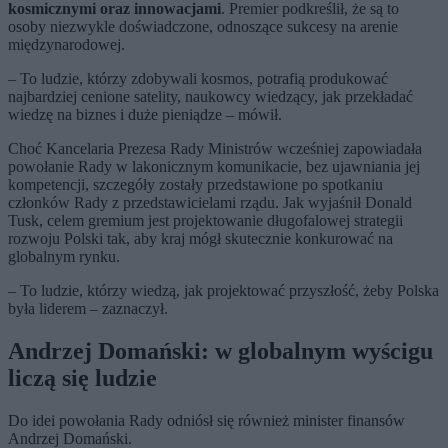
kosmicznymi oraz innowacjami
. Premier podkreślił, że są to
osoby niezwykle doświadczone, odnoszące sukcesy na arenie
międzynarodowej.
– To ludzie, którzy zdobywali kosmos, potrafią produkować
najbardziej cenione satelity, naukowcy wiedzący, jak przekładać
wiedzę na biznes i duże pieniądze – mówił.
Choć Kancelaria Prezesa Rady Ministrów wcześniej zapowiadała
powołanie Rady w lakonicznym komunikacie, bez ujawniania jej
kompetencji, szczegóły zostały przedstawione po spotkaniu
członków Rady z przedstawicielami rządu. Jak wyjaśnił Donald
Tusk, celem gremium jest projektowanie długofalowej strategii
rozwoju Polski tak, aby kraj mógł skutecznie konkurować na
globalnym rynku.
– To ludzie, którzy wiedzą, jak projektować przyszłość, żeby Polska
była liderem – zaznaczył.
Andrzej Domański: w globalnym wyścigu
liczą się ludzie
Do idei powołania Rady odniósł się również minister finansów
Andrzej Domański.