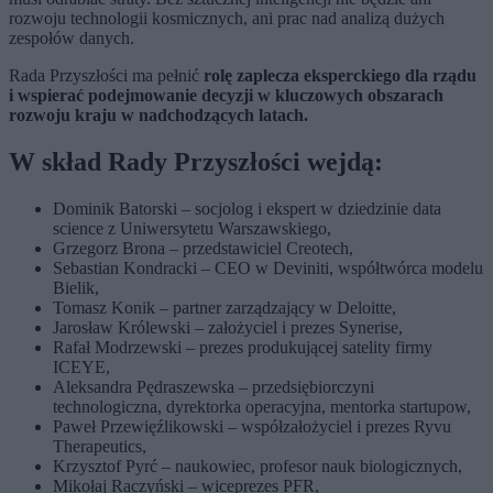
rozwoju technologii kosmicznych, ani prac nad analizą dużych
zespołów danych.
Rada Przyszłości ma pełnić
rolę zaplecza eksperckiego dla rządu
i wspierać podejmowanie decyzji w kluczowych obszarach
rozwoju kraju w nadchodzących latach.
W skład Rady Przyszłości wejdą:
Dominik Batorski – socjolog i ekspert w dziedzinie data
science z Uniwersytetu Warszawskiego,
Grzegorz Brona – przedstawiciel Creotech,
Sebastian Kondracki – CEO w Deviniti, współtwórca modelu
Bielik,
Tomasz Konik – partner zarządzający w Deloitte,
Jarosław Królewski – założyciel i prezes Synerise,
Rafał Modrzewski – prezes produkującej satelity firmy
ICEYE,
Aleksandra Pędraszewska – przedsiębiorczyni
technologiczna, dyrektorka operacyjna, mentorka startupow,
Paweł Przewięźlikowski – współzałożyciel i prezes Ryvu
Therapeutics,
Krzysztof Pyrć – naukowiec, profesor nauk biologicznych,
Mikołaj Raczyński – wiceprezes PFR,