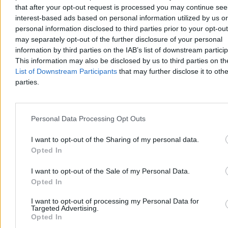
that after your opt-out request is processed you may continue see
Kraj
interest-based ads based on personal information utilized by us or
personal information disclosed to third parties prior to your opt-ou
may separately opt-out of the further disclosure of your personal
information by third parties on the IAB’s list of downstream partici
This information may also be disclosed by us to third parties on t
List of Downstream Participants
that may further disclose it to othe
parties.
Personal Data Processing Opt Outs
I want to opt-out of the Sharing of my personal data.
Opted In
37 osób w wodzie. Wywrotka jachtów na jeziorze
I want to opt-out of the Sale of my Personal Data.
Seksty
Opted In
Na jeziorze Seksty w powiecie piskim wywróciły się cztery jachty z
I want to opt-out of processing my Personal Data for
Targeted Advertising.
uczestnikami obozu. Do wody trafiło 31 dzieci i sześciu opiekunów.
Opted In
Jak przekazały służby, poszkodowani mieli na sonie kamizelki
ratunkowe, które mogły uratować im życie.