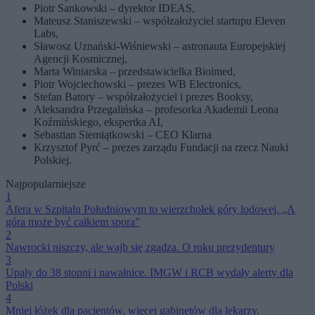
Piotr Sankowski – dyrektor IDEAS,
Mateusz Staniszewski – współzałożyciel startupu Eleven
Labs,
Sławosz Uznański-Wiśniewski – astronauta Europejskiej
Agencji Kosmicznej,
Marta Winiarska – przedstawicielka Bioimed,
Piotr Wojciechowski – prezes WB Electronics,
Stefan Batory – współzałożyciel i prezes Booksy,
Aleksandra Przegalińska – profesorka Akademii Leona
Koźmińskiego, ekspertka AI,
Sebastian Siemiątkowski – CEO Klarna
Krzysztof Pyrć – prezes zarządu Fundacji na rzecz Nauki
Polskiej.
Najpopularniejsze
1
Afera w Szpitalu Południowym to wierzchołek góry lodowej. „A
góra może być całkiem spora”
2
Nawrocki niszczy, ale wajb się zgadza. O roku prezydentury
3
Upały do 38 stopni i nawałnice. IMGW i RCB wydały alerty dla
Polski
4
Mniej łóżek dla pacjentów, więcej gabinetów dla lekarzy.