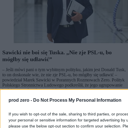
Sawicki nie boi się Tuska. „Nie zje PSL-u, bo
mógłby się udławić”
– Jeśli mówi pani o tym wybitnym polityku, jakim jest Donald Tusk,
to on doskonale wie, że nie zje PSL-u, bo mógłby się udławić –
powiedział Marek Sawicki w Porannych Rozmowach Zero. Polityk
Polskiego Stronnictwa Ludowego podkreślił, że jego ugrupowanie
będzie tworzyło własny projekt wyborczy.
prod zero -
Do Not Process My Personal Information
Krzysztof Jabłonowski
If you wish to opt-out of the sale, sharing to third parties, or proce
Dzisiaj 10:23
your personal or sensitive information for targeted advertising by 
4 min
please use the below opt-out section to confirm your selection. Pl