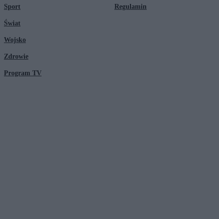
Sport
Regulamin
Świat
Wojsko
Zdrowie
Program TV
© 2026 Kanał Zero Spółka Akcyjna