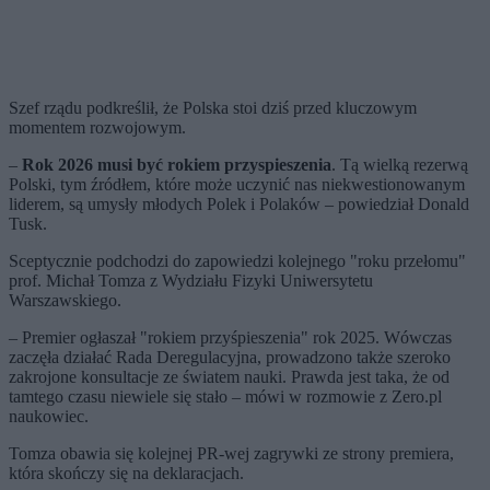
Szef rządu podkreślił, że Polska stoi dziś przed kluczowym
momentem rozwojowym.
–
Rok 2026 musi być rokiem przyspieszenia
. Tą wielką rezerwą
Polski, tym źródłem, które może uczynić nas niekwestionowanym
liderem, są umysły młodych Polek i Polaków – powiedział Donald
Tusk.
Sceptycznie podchodzi do zapowiedzi kolejnego "roku przełomu"
prof. Michał Tomza z Wydziału Fizyki Uniwersytetu
Warszawskiego.
– Premier ogłaszał "rokiem przyśpieszenia" rok 2025. Wówczas
zaczęła działać Rada Deregulacyjna, prowadzono także szeroko
zakrojone konsultacje ze światem nauki. Prawda jest taka, że od
tamtego czasu niewiele się stało – mówi w rozmowie z Zero.pl
naukowiec.
Tomza obawia się kolejnej PR-wej zagrywki ze strony premiera,
która skończy się na deklaracjach.