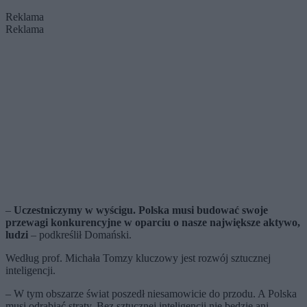
Reklama
Reklama
–
Uczestniczymy w wyścigu. Polska musi budować swoje
przewagi konkurencyjne w oparciu o nasze największe aktywo,
ludzi
– podkreślił Domański.
Według prof. Michała Tomzy kluczowy jest rozwój sztucznej
inteligencji.
– W tym obszarze świat poszedł niesamowicie do przodu. A Polska
musi odrabiać straty. Bez sztucznej inteligencji nie będzie ani