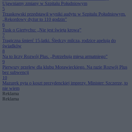
Ujawniamy zmiany w Szpitalu Południowym
5
Trzaskowski przedstawił wyniki audytu w Szpitalu Południowym.
„Rekordowy dyżur to 110 godzin”
6
Tusk o Giertychu: „Nie jest świętą krową”
7
Tragiczna śmierć 15-latki. Śledczy milczą, rodzice apelują do
świadków
8
Na to liczy Rozwój Plus. „Potrzebują mięsa armatniego”
9
Pierwszy przelew dla klubu Morawieckiego. Na razie Rozwój Plus
bez subwencji
10
Mazurek pyta o koszt prezydenckiej imprezy. Minister: Szczerze, to
nie wiem
Reklama
Reklama