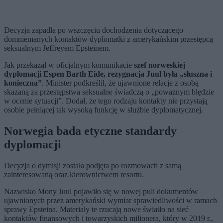
Decyzja zapadła po wszczęciu dochodzenia dotyczącego
domniemanych kontaktów dyplomatki z amerykańskim przestępcą
seksualnym Jeffreyem Epsteinem.
Jak przekazał w oficjalnym komunikacie
szef norweskiej
dyplomacji Espen Barth Eide, rezygnacja Juul była „słuszna i
konieczna”
. Minister podkreślił, że ujawnione relacje z osobą
skazaną za przestępstwa seksualne świadczą o „poważnym błędzie
w ocenie sytuacji”. Dodał, że tego rodzaju kontakty nie przystają
osobie pełniącej tak wysoką funkcję w służbie dyplomatycznej.
Norwegia bada etyczne standardy
dyplomacji
Decyzja o dymisji została podjęta po rozmowach z samą
zainteresowaną oraz kierownictwem resortu.
Nazwisko Mony Juul pojawiło się w nowej puli dokumentów
ujawnionych przez amerykański wymiar sprawiedliwości w ramach
sprawy Epsteina. Materiały te rzucają nowe światło na sieć
kontaktów finansowych i towarzyskich milionera, który w 2019 r.,