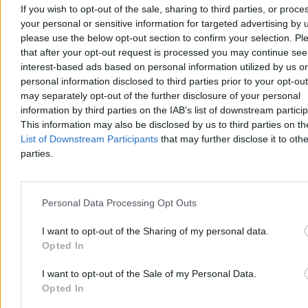
If you wish to opt-out of the sale, sharing to third parties, or proce
your personal or sensitive information for targeted advertising by 
please use the below opt-out section to confirm your selection. Pl
that after your opt-out request is processed you may continue see
interest-based ads based on personal information utilized by us or
personal information disclosed to third parties prior to your opt-ou
Trump: Stany Zjednoczone zaangażowane w
may separately opt-out of the further disclosure of your personal
rozmowy o pokoju w Ukrainie
information by third parties on the IAB’s list of downstream partici
This information may also be disclosed by us to third parties on t
Prezydent USA Donald Trump powiedział w czwartek, że
List of Downstream Participants
that may further disclose it to othe
Amerykanie są zaangażowani w rozmowy o zakończeniu wojny w
parties.
Ukrainie i poinformował, że doszło w nich do postępu. Nie ujawnił
szczegółów. Wyraził też przekonanie, że wojna z Iranem niedługo
się zakończy.
Personal Data Processing Opt Outs
I want to opt-out of the Sharing of my personal data.
Krzysztof Jabłonowski
Opted In
Dzisiaj 06:56
3 min
Reklama
I want to opt-out of the Sale of my Personal Data.
Reklama
Opted In