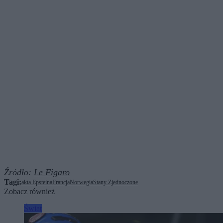
Źródło:
Le Figaro
Tagi:
akta Epsteina
Francja
Norwegia
Stany Zjednoczone
Zobacz również
Świat