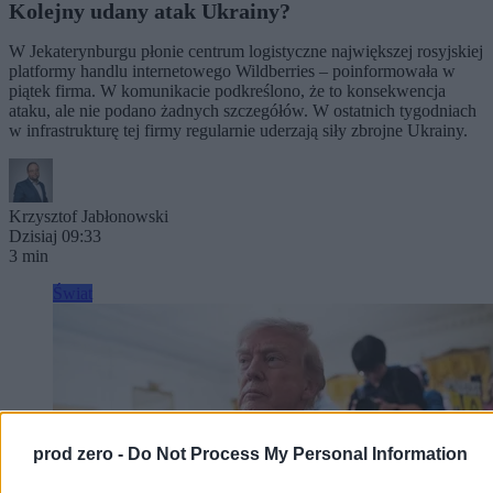
Kolejny udany atak Ukrainy?
W Jekaterynburgu płonie centrum logistyczne największej rosyjskiej
platformy handlu internetowego Wildberries – poinformowała w
piątek firma. W komunikacie podkreślono, że to konsekwencja
ataku, ale nie podano żadnych szczegółów. W ostatnich tygodniach
w infrastrukturę tej firmy regularnie uderzają siły zbrojne Ukrainy.
Krzysztof Jabłonowski
Dzisiaj 09:33
3 min
Świat
prod zero -
Do Not Process My Personal Information