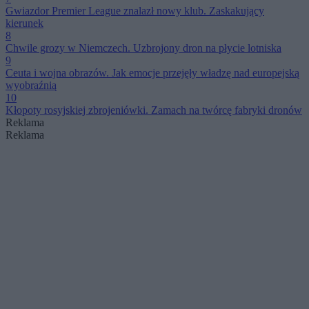
Gwiazdor Premier League znalazł nowy klub. Zaskakujący
kierunek
8
Chwile grozy w Niemczech. Uzbrojony dron na płycie lotniska
9
Ceuta i wojna obrazów. Jak emocje przejęły władzę nad europejską
wyobraźnią
10
Kłopoty rosyjskiej zbrojeniówki. Zamach na twórcę fabryki dronów
Reklama
Reklama