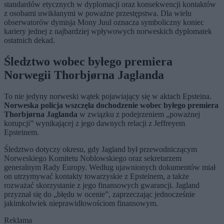
standardów etycznych w dyplomacji oraz konsekwencji kontaktów
z osobami uwikłanymi w poważne przestępstwa. Dla wielu
obserwatorów dymisja Mony Juul oznacza symboliczny koniec
kariery jednej z najbardziej wpływowych norweskich dyplomatek
ostatnich dekad.
Śledztwo wobec byłego premiera
Norwegii Thorbjørna Jaglanda
To nie jedyny norweski wątek pojawiający się w aktach Epsteina.
Norweska policja wszczęła dochodzenie wobec byłego premiera
Thorbjørna Jaglanda
w związku z podejrzeniem „poważnej
korupcji” wynikającej z jego dawnych relacji z Jeffreyem
Epsteinem.
Śledztwo dotyczy okresu, gdy Jagland był przewodniczącym
Norweskiego Komitetu Noblowskiego oraz sekretarzem
generalnym Rady Europy. Według ujawnionych dokumentów miał
on utrzymywać kontakty towarzyskie z Epsteinem, a także
rozważać skorzystanie z jego finansowych gwarancji. Jagland
przyznał się do „błędu w ocenie”, zaprzeczając jednocześnie
jakimkolwiek nieprawidłowościom finansowym.
Reklama