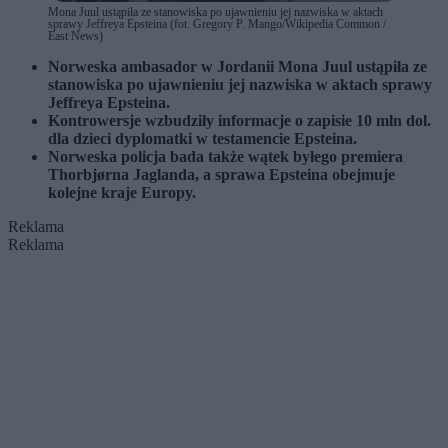
Mona Juul ustąpiła ze stanowiska po ujawnieniu jej nazwiska w aktach
sprawy Jeffreya Epsteina (fot. Gregory P. Mango/Wikipedia Common /
East News)
Norweska ambasador w Jordanii Mona Juul ustąpiła ze
stanowiska po ujawnieniu jej nazwiska w aktach sprawy
Jeffreya Epsteina.
Kontrowersje wzbudziły informacje o zapisie 10 mln dol.
dla dzieci dyplomatki w testamencie Epsteina.
Norweska policja bada także wątek byłego premiera
Thorbjørna Jaglanda, a sprawa Epsteina obejmuje
kolejne kraje Europy.
Reklama
Reklama