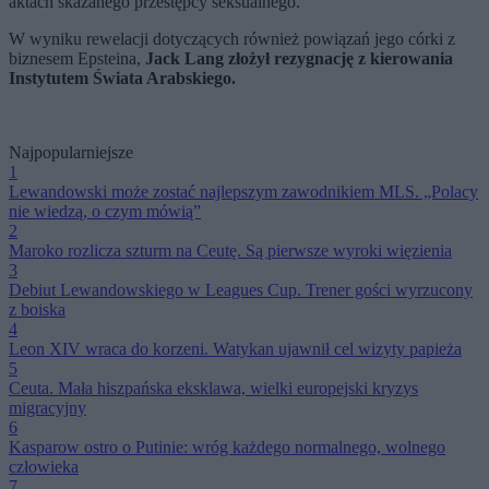
aktach skazanego przestępcy seksualnego.
W wyniku rewelacji dotyczących również powiązań jego córki z
biznesem Epsteina,
Jack Lang złożył rezygnację z kierowania
Instytutem Świata Arabskiego.
Najpopularniejsze
1
Lewandowski może zostać najlepszym zawodnikiem MLS. „Polacy
nie wiedzą, o czym mówią”
2
Maroko rozlicza szturm na Ceutę. Są pierwsze wyroki więzienia
3
Debiut Lewandowskiego w Leagues Cup. Trener gości wyrzucony
z boiska
4
Leon XIV wraca do korzeni. Watykan ujawnił cel wizyty papieża
5
Ceuta. Mała hiszpańska eksklawa, wielki europejski kryzys
migracyjny
6
Kasparow ostro o Putinie: wróg każdego normalnego, wolnego
człowieka
7