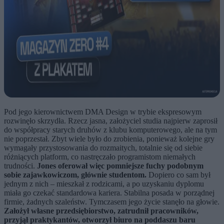
Pod jego kierownictwem DMA Design w trybie ekspresowym
rozwinęło skrzydła. Rzecz jasna, założyciel studia najpierw zaprosił
do współpracy starych druhów z klubu komputerowego, ale na tym
nie poprzestał. Zbyt wiele było do zrobienia, ponieważ kolejne gry
wymagały przystosowania do rozmaitych, totalnie się od siebie
różniących platform, co nastręczało programistom niemałych
trudności.
Jones oferował więc pomniejsze fuchy podobnym
sobie zajawkowiczom, głównie studentom.
Dopiero co sam był
jednym z nich – mieszkał z rodzicami, a po uzyskaniu dyplomu
miała go czekać standardowa kariera. Stabilna posada w porządnej
firmie, żadnych szaleństw. Tymczasem jego życie stanęło na głowie.
Założył własne przedsiębiorstwo, zatrudnił pracowników,
przyjął praktykantów, otworzył biuro na poddaszu baru