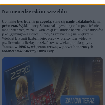
Na menedżerskim szczeblu
Co miało być jedynie przygodą, stało się nagle działalnością na
pełen etat.
Wykładowcy Szkota załamywali ręce, bo przecież nie
mogli wiedzieć, że za kilkadziesiąt lat Dundee będzie kusić turystów
jako „gamingowa stolica Europy" i szczycić się największą w
Wielkiej Brytanii liczbą miejsc pracy w branży gier wideo w
przeliczeniu na liczbę mieszkańców w wieku produkcyjnym.
Jonesa, w 1996 r., włączono zresztą w poczet honorowych
absolwentów Abertay University.