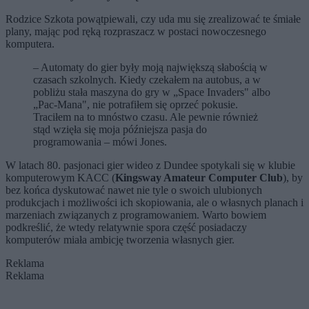
Rodzice Szkota powątpiewali, czy uda mu się zrealizować te śmiałe
plany, mając pod ręką rozpraszacz w postaci nowoczesnego
komputera.
– Automaty do gier były moją największą słabością w
czasach szkolnych. Kiedy czekałem na autobus, a w
pobliżu stała maszyna do gry w „Space Invaders" albo
„Pac-Mana", nie potrafiłem się oprzeć pokusie.
Traciłem na to mnóstwo czasu. Ale pewnie również
stąd wzięła się moja późniejsza pasja do
programowania – mówi Jones.
W latach 80. pasjonaci gier wideo z Dundee spotykali się w klubie
komputerowym KACC (
Kingsway Amateur Computer Club
), by
bez końca dyskutować nawet nie tyle o swoich ulubionych
produkcjach i możliwości ich skopiowania, ale o własnych planach i
marzeniach związanych z programowaniem. Warto bowiem
podkreślić, że wtedy relatywnie spora część posiadaczy
komputerów miała ambicję tworzenia własnych gier.
Reklama
Reklama