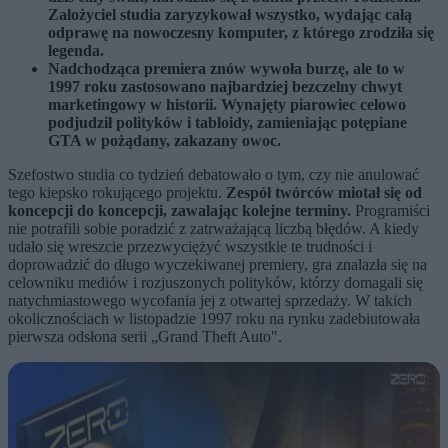
Założyciel studia zaryzykował wszystko, wydając całą
odprawę na nowoczesny komputer, z którego zrodziła się
legenda.
Nadchodząca premiera znów wywoła burzę, ale to w
1997 roku zastosowano najbardziej bezczelny chwyt
marketingowy w historii. Wynajęty piarowiec celowo
podjudził polityków i tabloidy, zamieniając potępiane
GTA w pożądany, zakazany owoc.
Szefostwo studia co tydzień debatowało o tym, czy nie anulować
tego kiepsko rokującego projektu.
Zespół twórców miotał się od
koncepcji do koncepcji, zawalając kolejne terminy.
Programiści
nie potrafili sobie poradzić z zatrważającą liczbą błędów. A kiedy
udało się wreszcie przezwyciężyć wszystkie te trudności i
doprowadzić do długo wyczekiwanej premiery, gra znalazła się na
celowniku mediów i rozjuszonych polityków, którzy domagali się
natychmiastowego wycofania jej z otwartej sprzedaży. W takich
okolicznościach w listopadzie 1997 roku na rynku zadebiutowała
pierwsza odsłona serii „Grand Theft Auto".