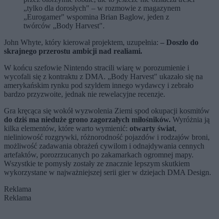
„tylko dla dorosłych" – w rozmowie z magazynem
„Eurogamer" wspomina Brian Baglow, jeden z
twórców „Body Harvest".
John Whyte, który kierował projektem, uzupełnia:
– Doszło do
skrajnego przerostu ambicji nad realiami.
W końcu szefowie Nintendo stracili wiarę w porozumienie i
wycofali się z kontraktu z DMA. „Body Harvest" ukazało się na
amerykańskim rynku pod szyldem innego wydawcy i zebrało
bardzo przyzwoite, jednak nie rewelacyjne recenzje.
Gra kręcąca się wokół wyzwolenia Ziemi spod okupacji kosmitów
do dziś ma nieduże grono zagorzałych miłośników.
Wyróżnia ją
kilka elementów, które warto wymienić:
otwarty świat
,
nieliniowość rozgrywki, różnorodność pojazdów i rodzajów broni,
możliwość zadawania obrażeń cywilom i odnajdywania cennych
artefaktów, porozrzucanych po zakamarkach ogromnej mapy.
Wszystkie te pomysły zostały ze znacznie lepszym skutkiem
wykorzystane w najważniejszej serii gier w dziejach DMA Design.
Reklama
Reklama