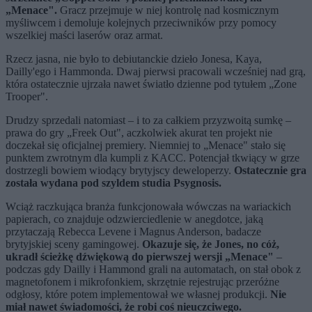
„Menace".
Gracz przejmuje w niej kontrolę nad kosmicznym
myśliwcem i demoluje kolejnych przeciwników przy pomocy
wszelkiej maści laserów oraz armat.
Rzecz jasna, nie było to debiutanckie dzieło Jonesa, Kaya,
Dailly'ego i Hammonda. Dwaj pierwsi pracowali wcześniej nad grą,
która ostatecznie ujrzała nawet światło dzienne pod tytułem „Zone
Trooper".
Drudzy sprzedali natomiast – i to za całkiem przyzwoitą sumkę –
prawa do gry „Freek Out", aczkolwiek akurat ten projekt nie
doczekał się oficjalnej premiery. Niemniej to „Menace" stało się
punktem zwrotnym dla kumpli z KACC. Potencjał tkwiący w grze
dostrzegli bowiem wiodący brytyjscy deweloperzy.
Ostatecznie gra
została wydana pod szyldem studia Psygnosis.
Wciąż raczkująca branża funkcjonowała wówczas na wariackich
papierach, co znajduje odzwierciedlenie w anegdotce, jaką
przytaczają Rebecca Levene i Magnus Anderson, badacze
brytyjskiej sceny gamingowej.
Okazuje się, że Jones, no cóż,
ukradł ścieżkę dźwiękową do pierwszej wersji „Menace"
–
podczas gdy Dailly i Hammond grali na automatach, on stał obok z
magnetofonem i mikrofonkiem, skrzętnie rejestrując przeróżne
odgłosy, które potem implementował we własnej produkcji.
Nie
miał nawet świadomości, że robi coś nieuczciwego.