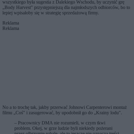
wszystkiego była sugestia z Dalekiego Wschodu, by uczynić grę
„Body Harvest" przystępniejszą dla najmłodszych odbiorców, bo to
lepiej wpisałoby się w strategię sprzedażową firmy.
Reklama
Reklama
No a to trochę tak, jakby przerwać Johnowi Carpenterowi montaż
filmu „Coś" i zasugerować, by upodobnił go do „Krainy lodu".
– Pracownicy DMA nie rozumieli, w czym tkwi
problem. Okej, w grze ludzie byli niekiedy pożerani
przez olbrzymie robale, ale to jeszcze nie oznacza treści