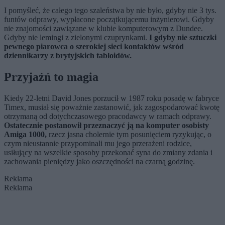
I pomyśleć, że całego tego szaleństwa by nie było, gdyby nie 3 tys.
funtów odprawy, wypłacone początkującemu inżynierowi. Gdyby
nie znajomości zawiązane w klubie komputerowym z Dundee.
Gdyby nie lemingi z zielonymi czuprynkami.
I gdyby nie sztuczki
pewnego piarowca o szerokiej sieci kontaktów wśród
dziennikarzy z brytyjskich tabloidów.
Przyjaźń to magia
Kiedy 22-letni David Jones porzucił w 1987 roku posadę w fabryce
Timex, musiał się poważnie zastanowić, jak zagospodarować kwotę
otrzymaną od dotychczasowego pracodawcy w ramach odprawy.
Ostatecznie postanowił przeznaczyć ją na komputer osobisty
Amiga 1000,
rzecz jasna cholernie tym posunięciem ryzykując, o
czym nieustannie przypominali mu jego przerażeni rodzice,
usiłujący na wszelkie sposoby przekonać syna do zmiany zdania i
zachowania pieniędzy jako oszczędności na czarną godzinę.
Reklama
Reklama