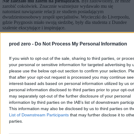
Nie zależało mu zatem na pieniądzach.
Był zadowolony, że może
zarobić cokolwiek. Znacznie ważniejsze wydawało mu się
natomiast nawiązanie relacji ze studiem posiadającym
dwudziestoosobowy zespół specjalistów. Wycieczki do Liverpoolu,
gdzie Psygnosis miało swoją siedzibę, były dla studenta z Dundee
szalenie ekscytujące i inspirujące.
„Menace" wylądowało na sklepowych półkach w październiku
1988 r. i sprzedało się w 20 tys. egzemplarzy, co zszokowało
prod zero -
Do Not Process My Personal Information
Jonesa. Szkot wspomina, że zarobione na grze pieniądze
przeznaczył na zakup auta. Jednocześnie stanął przed poważnym
If you wish to opt-out of the sale, sharing to third parties, or proce
dylematem. Psygnosis zamówiło u niego pięć kolejnych gier, w tym
sequel „Menace".
your personal or sensitive information for targeted advertising by 
Jones chciał się skupić na zrealizowaniu tego
kontraktu,
lecz miał też na głowie wymagające studia. Ostatecznie,
please use the below opt-out section to confirm your selection. Pl
po dość długich wahaniach, porzucił uczelnię i – nomen omen –
that after your opt-out request is processed you may continue see
zagrał all in. Postawił na DMA Design.
interest-based ads based on personal information utilized by us or
personal information disclosed to third parties prior to your opt-ou
Reklama
may separately opt-out of the further disclosure of your personal
Reklama
information by third parties on the IAB’s list of downstream partici
This information may also be disclosed by us to third parties on t
List of Downstream Participants
that may further disclose it to othe
parties.