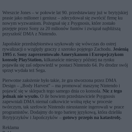
Wreszcie Jones – w połowie lat 90. przedstawiany już w brytyjskiej
prasie jako milioner i geniusz – zdecydował się zwrócić firmę ku
nowym wyzwaniom. Pożegnał się z Psygnosis, które zostało
przejęte przez Sony za 20 milionów funtów i związał najbliższą
przyszłość DMA z Nintendo.
Japońskie przedsiębiorstwa szykowały się wówczas do ostrej
rywalizacji o względy graczy z szeroko pojętego Zachodu.
Jesienią
1995 r. Sony zaprezentowało Amerykanom i Europejczykom
konsolę PlayStation,
kilkanaście miesięcy później na rynku
pojawiła się zaś odpowiedź w postaci Nintendo 64. Po drodze swój
sprzęt wydała też Sega.
Pierwotne założenie było takie, że gra stworzona przez DMA
Design – „Body Harvest" – ma promować maszynę Nintendo i
pojawić się w sklepach tego samego dnia co konsola.
Nic z tego
jednak nie wyszło.
O ile bowiem przedstawiciele Psygnosis
zapewniali DMA niemal całkowicie wolną rękę w procesie
twórczym, tak szefowie Nintendo nieustannie ingerowali w prace
programistów. Dodajmy do tego barierę językową, która dzieliła
Brytyjczyków i Japończyków –
gotowy przepis na katastrofę.
Reklama