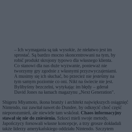
– Ich wymagania są tak wysokie, że niełatwo jest im
sprostać. Są bardzo mocno skoncentrowani na tym, by
robić produkt skrojony typowo dla własnego klienta.
Co stanowi dla nas duże wyzwanie, ponieważ nie
tworzymy gry zgodnie z własnymi przyzwyczajeniami.
A musimy się ich słuchać, bo przecież nie jesteśmy na
tym samym poziomie co oni. Nikt na świecie nie jest.
Bylibyśmy bezczelni, wytykając im błędy – gderał
David Jones na łamach magazynu „Next Generation".
Shigeru Miyamoto, ikona branży i architekt największych osiągnięć
Nintendo, raz zawitał nawet do Dundee, by odkręcić choć część
nieporozumień, ale niewiele tam wskórał.
Chaos informacyjny
stawał się nie do zniesienia.
Szkoci mieli swoje metody,
Japończycy forsowali własne koncepcje, a trzy grosze dokładali
także liderzy amerykańskiego oddziału Nintendo. Szczytem