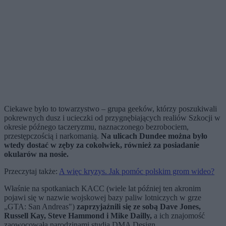
Ciekawe było to towarzystwo – grupa geeków, którzy poszukiwali
pokrewnych dusz i ucieczki od przygnębiających realiów Szkocji w
okresie późnego taczeryzmu, naznaczonego bezrobociem,
przestępczością i narkomanią.
Na ulicach Dundee można było
wtedy dostać w zęby za cokolwiek, również za posiadanie
okularów na nosie.
Przeczytaj także:
A więc kryzys. Jak pomóc polskim grom wideo?
Właśnie na spotkaniach KACC (wiele lat później ten akronim
pojawi się w nazwie wojskowej bazy paliw lotniczych w grze
„GTA: San Andreas")
zaprzyjaźnili się ze sobą Dave Jones,
Russell Kay, Steve Hammond i Mike Dailly,
a ich znajomość
zaowocowała narodzinami studia DMA Design.