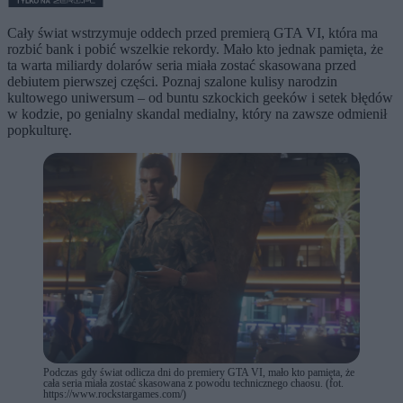
Cały świat wstrzymuje oddech przed premierą GTA VI, która ma
rozbić bank i pobić wszelkie rekordy. Mało kto jednak pamięta, że
ta warta miliardy dolarów seria miała zostać skasowana przed
debiutem pierwszej części. Poznaj szalone kulisy narodzin
kultowego uniwersum – od buntu szkockich geeków i setek błędów
w kodzie, po genialny skandal medialny, który na zawsze odmienił
popkulturę.
Podczas gdy świat odlicza dni do premiery GTA VI, mało kto pamięta, że
cała seria miała zostać skasowana z powodu technicznego chaosu. (fot.
https://www.rockstargames.com/)