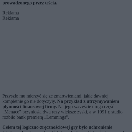
prowadzonego przez teścia.
Reklama
Reklama
Przyszło mu mierzyć się ze zmartwieniami, jakie dawniej
kompletnie go nie dotyczyły.
Na przykład z utrzymywaniem
płynności finansowej firmy.
Na jego szczęście druga część
„Menace" przyniosła dwa razy większe zyski, a w 1991 r. studio
rozbiło bank premierą „Lemmings".
Celem tej logiczno-zręcznościowej gry było uchronienie