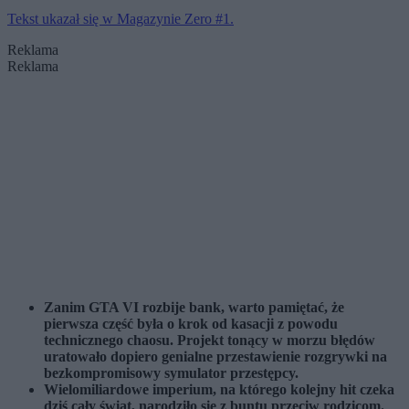
Tekst ukazał się w Magazynie Zero #1.
Reklama
Reklama
Zanim GTA VI rozbije bank, warto pamiętać, że
pierwsza część była o krok od kasacji z powodu
technicznego chaosu. Projekt tonący w morzu błędów
uratowało dopiero genialne przestawienie rozgrywki na
bezkompromisowy symulator przestępcy.
Wielomiliardowe imperium, na którego kolejny hit czeka
dziś cały świat, narodziło się z buntu przeciw rodzicom.