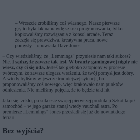
– Wreszcie zrobiliśmy coś własnego. Nasze pierwsze
gry to była tak naprawdę szkoła programowania, tylko
kopiowaliśmy rozwiązania z konsol arcade. Teraz
zaczęła się prawdziwa, kreatywna praca, nowe
pomysły – opowiada Dave Jones.
– Czy wiedzieliśmy, że „Lemmings" przyniesie nam taki sukces?
Nie.
I sądzę, że zawsze tak jest. W branży gamingowej nigdy nie
wiesz, czy ci się uda.
Jesteś tak głęboko zatopiony w procesie
twórczym, że zawsze ulegasz wrażeniu, że twój pomysł jest dobry.
A wtedy byliśmy w jeszcze trudniejszej sytuacji, bo
proponowaliśmy coś nowego, więc brakowało nam punktów
odniesienia. Nie mieliśmy pojęcia, że to będzie taki hit.
Jako się rzekło, po sukcesie swojej pierwszej produkcji Szkot kupił
samochód – w jego garażu stanął wtedy vauxhall astra. Po
premierze „Lemmings" Jones przesiadł się już do nowiutkiego
ferrari.
Bez wyjścia?