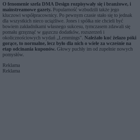
O fenomenie szefa DMA Design rozpisywały się i branżowe, i
mainstreamowe gazety.
Popularność wzbudzili także jego
kluczowi współpracownicy. Po pewnym czasie stało się to jednak
dla wszystkich nieco uciążliwe. Jones i spółka nie chcieli być
bowiem zakładnikami własnego sukcesu, tymczasem zdawali się
pomału grzęznąć w gąszczu dodatków, rozszerzeń i
okolicznościowych wydań „Lemmings".
Należało kuć żelazo póki
gorące, to normalne, lecz było dla nich o wiele za wcześnie na
etap odcinania kuponów.
Głowy puchły im od zupełnie nowych
pomysłów.
Reklama
Reklama