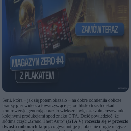
Serii, która – jak się potem okazało – na dobre odmieniła oblicze
branży gier wideo, a towarzyszące jej od blisko trzech dekad
kontrowersje generują coraz to większe i większe zainteresowanie
kolejnymi produkcjami spod znaku GTA. Dość powiedzieć, że
siódma część „Grand Theft Auto"
(GTA V) rozeszła się w przeszło
dwustu milionach kopii,
co gwarantuje jej obecnie drugie miejsce