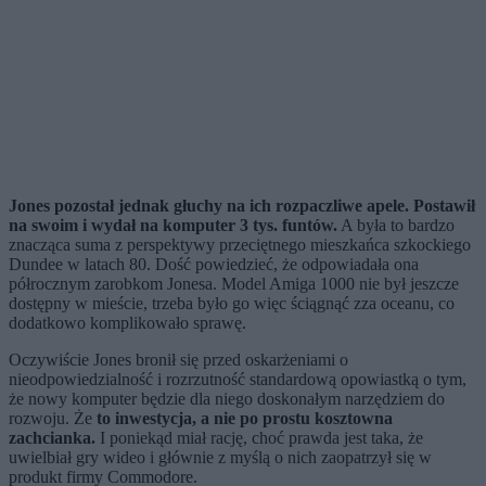
Jones pozostał jednak głuchy na ich rozpaczliwe apele. Postawił
na swoim i wydał na komputer 3 tys. funtów.
A była to bardzo
znacząca suma z perspektywy przeciętnego mieszkańca szkockiego
Dundee w latach 80. Dość powiedzieć, że odpowiadała ona
półrocznym zarobkom Jonesa. Model Amiga 1000 nie był jeszcze
dostępny w mieście, trzeba było go więc ściągnąć zza oceanu, co
dodatkowo komplikowało sprawę.
Oczywiście Jones bronił się przed oskarżeniami o
nieodpowiedzialność i rozrzutność standardową opowiastką o tym,
że nowy komputer będzie dla niego doskonałym narzędziem do
rozwoju. Że
to inwestycja, a nie po prostu kosztowna
zachcianka.
I poniekąd miał rację, choć prawda jest taka, że
uwielbiał gry wideo i głównie z myślą o nich zaopatrzył się w
produkt firmy Commodore.