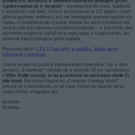
tytułowych, ubranych w fioletowe kubraczki lemingów przed
wpakowaniem się w tarapaty
– wpadnięciem do wody, spadkiem
z wysokości i tak dalej. Twórcy przygotowali aż 125 plansz i cztery
główne poziomy trudności, lecz nie udostępnili graczom możliwości
zapisu, co komplikowało sytuację. Istniała też opcja rywalizacji dla
dwóch osób przy pionowo podzielonym ekranie – w tym trybie obaj
uczestnicy rozgrywki trafiali na tę samą mapę, a wygrywał ten, kto
uratował więcej lemingów przed zagładą.
Przeczytaj także:
GTA VI bez płyty w pudełku. Mamy nowe
informacje o premierze
Gracze oszaleli na punkcie zielonowłosych stworków. Już w dniu
premiery „Lemmings" rozeszło się w przeszło 50 tys. egzemplarzy,
a
Mike Dailly szacuje, że na przestrzeni lat sprzedano około 15
mln kopii.
Recenzent magazynu „Computer Gaming World"
pokusił się o stwierdzenie, że od czasu Tetrisa nie ukazała się na
rynku równie wciągająca gra.
Reklama
Reklama