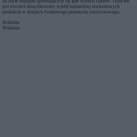
na liście najlepiej sprzedających się gier wszech czasów. Tytuł ten
jest również klasyfikowany wśród najbardziej dochodowych
produkcji w dziejach światowego przemysłu rozrywkowego.
Reklama
Reklama