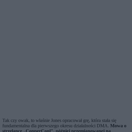
Tak czy owak, to właśnie Jones opracował grę, która stała się
fundamentalna dla pierwszego okresu działalności DMA.
Mowa o
strzelance „CopperConl", później przemianowanej na