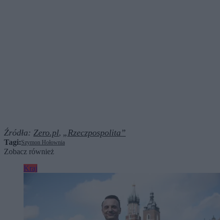
Źródła:
Zero.pl
„Rzeczpospolita”
,
Tagi:
Szymon Hołownia
Zobacz również
Kraj