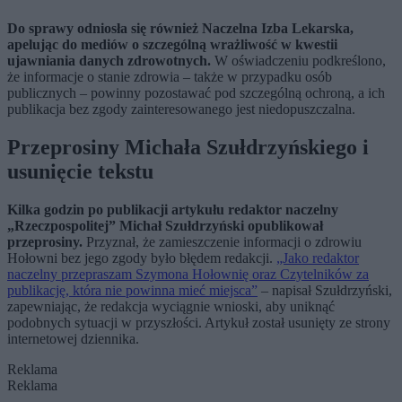
Do sprawy odniosła się również Naczelna Izba Lekarska,
apelując do mediów o szczególną wrażliwość w kwestii
ujawniania danych zdrowotnych.
W oświadczeniu podkreślono,
że informacje o stanie zdrowia – także w przypadku osób
publicznych – powinny pozostawać pod szczególną ochroną, a ich
publikacja bez zgody zainteresowanego jest niedopuszczalna.
Przeprosiny Michała Szułdrzyńskiego i
usunięcie tekstu
Kilka godzin po publikacji artykułu redaktor naczelny
„Rzeczpospolitej” Michał Szułdrzyński opublikował
przeprosiny.
Przyznał, że zamieszczenie informacji o zdrowiu
Hołowni bez jego zgody było błędem redakcji.
„Jako redaktor
naczelny przepraszam Szymona Hołownię oraz Czytelników za
publikację, która nie powinna mieć miejsca”
– napisał Szułdrzyński,
zapewniając, że redakcja wyciągnie wnioski, aby uniknąć
podobnych sytuacji w przyszłości. Artykuł został usunięty ze strony
internetowej dziennika.
Reklama
Reklama