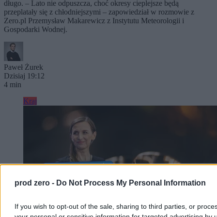
długo. – Lato nie odpuszcza, choć okresy cieplejsze będą
przeplatały się z chłodniejszymi – zapowiedział w rozmowie z
Zero.pl Przemysław Makarewicz z Instytutu Meteorologii i
Gospodarki Wodnej.
Paweł Żurek
Dzisiaj 19:12
4 min
Kraj
prod zero -
Do Not Process My Personal Information
If you wish to opt-out of the sale, sharing to third parties, or proce
your personal or sensitive information for targeted advertising by 