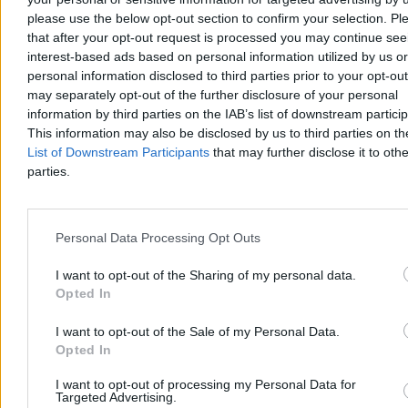
please use the below opt-out section to confirm your selection. Pl
that after your opt-out request is processed you may continue see
interest-based ads based on personal information utilized by us or
Kto się boi małżeństwa dwóch mężczyzn (albo
personal information disclosed to third parties prior to your opt-ou
małżeństwa dwóch kobiet)?
may separately opt-out of the further disclosure of your personal
information by third parties on the IAB’s list of downstream partici
Komu szkodzi to, że państwo uzna więź, która już istnieje: prawną,
This information may also be disclosed by us to third parties on t
osobistą, rodzinną, życiową? Kogo i dlaczego boli to, że państwo
List of Downstream Participants
that may further disclose it to othe
nazwie rzeczy po imieniu: małżeństwo – dwie osoby, wspólne
parties.
życie, wspólna odpowiedzialność? Kto właściwie boi się
małżeństwa dwóch mężczyzn albo dwóch kobiet?
Personal Data Processing Opt Outs
Sylwia Spurek
I want to opt-out of the Sharing of my personal data.
Dzisiaj 18:11
18 min
Opted In
Reklama
Reklama
I want to opt-out of the Sale of my Personal Data.
Opted In
I want to opt-out of processing my Personal Data for
Targeted Advertising.