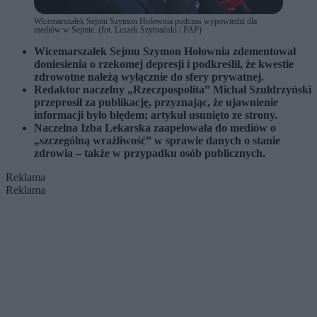
Wicemarszałek Sejmu Szymon Hołownia podczas wypowiedzi dla
mediów w Sejmie. (fot. Leszek Szymański / PAP)
Wicemarszałek Sejmu
Szymon Hołownia
zdementował
doniesienia o rzekomej depresji i podkreślił, że kwestie
zdrowotne należą wyłącznie do sfery prywatnej.
Redaktor naczelny „
Rzeczpospolita”
Michał Szułdrzyński
przeprosił za publikację, przyznając, że ujawnienie
informacji było błędem; artykuł usunięto ze strony.
Naczelna Izba Lekarska
zaapelowała do mediów o
„szczególną wrażliwość” w sprawie danych o stanie
zdrowia – także w przypadku osób publicznych.
Reklama
Reklama