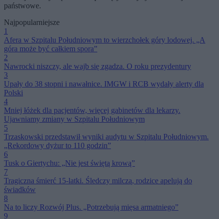
państwowe.
Najpopularniejsze
1
Afera w Szpitalu Południowym to wierzchołek góry lodowej. „A
góra może być całkiem spora”
2
Nawrocki niszczy, ale wajb się zgadza. O roku prezydentury
3
Upały do 38 stopni i nawałnice. IMGW i RCB wydały alerty dla
Polski
4
Mniej łóżek dla pacjentów, więcej gabinetów dla lekarzy.
Ujawniamy zmiany w Szpitalu Południowym
5
Trzaskowski przedstawił wyniki audytu w Szpitalu Południowym.
„Rekordowy dyżur to 110 godzin”
6
Tusk o Giertychu: „Nie jest świętą krową”
7
Tragiczna śmierć 15-latki. Śledczy milczą, rodzice apelują do
świadków
8
Na to liczy Rozwój Plus. „Potrzebują mięsa armatniego”
9