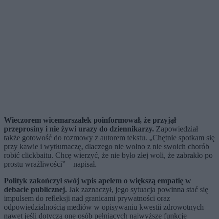
Wieczorem wicemarszałek poinformował, że przyjął
przeprosiny i nie żywi urazy do dziennikarzy.
Zapowiedział
także gotowość do rozmowy z autorem tekstu. „Chętnie spotkam się
przy kawie i wytłumaczę, dlaczego nie wolno z nie swoich chorób
robić clickbaitu. Chcę wierzyć, że nie było złej woli, że zabrakło po
prostu wrażliwości” – napisał.
Polityk zakończył swój wpis apelem o większą empatię w
debacie publicznej.
Jak zaznaczył, jego sytuacja powinna stać się
impulsem do refleksji nad granicami prywatności oraz
odpowiedzialnością mediów w opisywaniu kwestii zdrowotnych –
nawet jeśli dotyczą one osób pełniących najwyższe funkcje