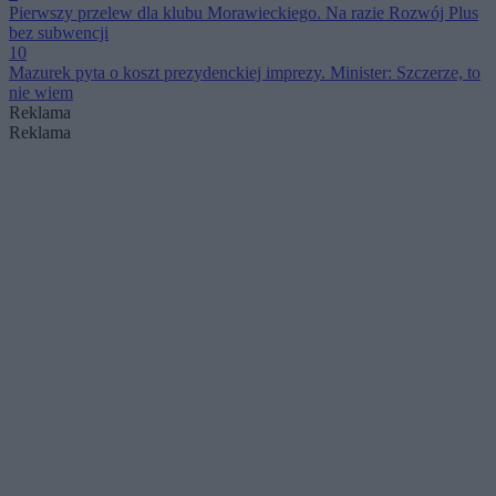
Pierwszy przelew dla klubu Morawieckiego. Na razie Rozwój Plus
bez subwencji
10
Mazurek pyta o koszt prezydenckiej imprezy. Minister: Szczerze, to
nie wiem
Reklama
Reklama