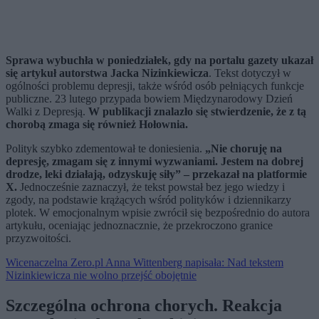
Sprawa wybuchła w poniedziałek, gdy na portalu gazety ukazał
się artykuł autorstwa
Jacka Nizinkiewicza
. Tekst dotyczył w
ogólności problemu depresji, także wśród osób pełniących funkcje
publiczne. 23 lutego przypada bowiem Międzynarodowy Dzień
Walki z Depresją.
W publikacji znalazło się stwierdzenie, że z tą
chorobą zmaga się również Hołownia.
Polityk szybko zdementował te doniesienia.
„Nie choruję na
depresję, zmagam się z innymi wyzwaniami. Jestem na dobrej
drodze, leki działają, odzyskuję siły” – przekazał na platformie
X.
Jednocześnie zaznaczył, że tekst powstał bez jego wiedzy i
zgody, na podstawie krążących wśród polityków i dziennikarzy
plotek. W emocjonalnym wpisie zwrócił się bezpośrednio do autora
artykułu, oceniając jednoznacznie, że przekroczono granice
przyzwoitości.
Wicenaczelna Zero.pl Anna Wittenberg napisała: Nad tekstem
Nizinkiewicza nie wolno przejść obojętnie
Szczególna ochrona chorych. Reakcja