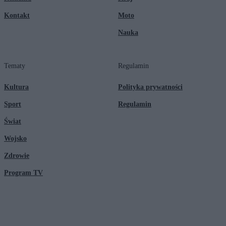
Kontakt
Moto
Nauka
Tematy
Regulamin
Kultura
Polityka prywatności
Sport
Regulamin
Świat
Wojsko
Zdrowie
Program TV
© 2026 Kanał Zero Spółka Akcyjna