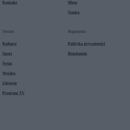
Kontakt
Moto
Nauka
Tematy
Regulamin
Kultura
Polityka prywatności
Sport
Regulamin
Świat
Wojsko
Zdrowie
Program TV
© 2026 Kanał Zero Spółka Akcyjna