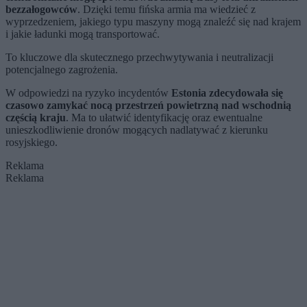
bezzałogowców
. Dzięki temu fińska armia ma wiedzieć z
wyprzedzeniem, jakiego typu maszyny mogą znaleźć się nad krajem
i jakie ładunki mogą transportować.
To kluczowe dla skutecznego przechwytywania i neutralizacji
potencjalnego zagrożenia.
W odpowiedzi na ryzyko incydentów
Estonia zdecydowała się
czasowo zamykać nocą przestrzeń powietrzną nad wschodnią
częścią kraju
. Ma to ułatwić identyfikację oraz ewentualne
unieszkodliwienie dronów mogących nadlatywać z kierunku
rosyjskiego.
Reklama
Reklama