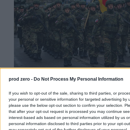
Korytarz dla Bundeswehry. Co zakłada polsko-
prod zero -
Do Not Process My Personal Information
niemieckie porozumienie obronne
If you wish to opt-out of the sale, sharing to third parties, or proce
Dopiero po półtora miesiąca od podpisania porozumienia o
your personal or sensitive information for targeted advertising by 
współpracy obronnej między Warszawą a Berlinem polska opinia
publiczna poznała jego treść. I to nie z polskich, tylko z niemieckich
please use the below opt-out section to confirm your selection. Pl
źródeł. Strona polska potraktowała negocjacje umowy zaskakująco
that after your opt-out request is processed you may continue see
swobodnie. Z kolei Berlin będzie mógł się uwiarygodnić względem
interest-based ads based on personal information utilized by us or
Litwy – naszym kosztem.
personal information disclosed to third parties prior to your opt-ou
may separately opt-out of the further disclosure of your personal