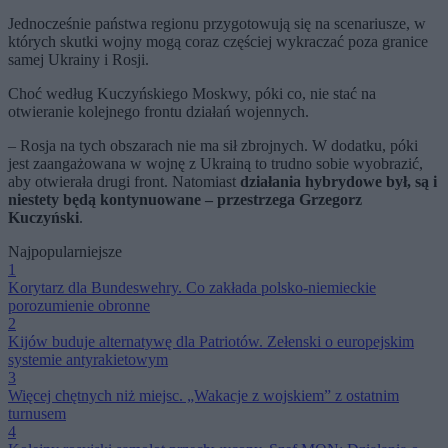
Jednocześnie państwa regionu przygotowują się na scenariusze, w
których skutki wojny mogą coraz częściej wykraczać poza granice
samej Ukrainy i Rosji.
Choć według Kuczyńskiego Moskwy, póki co, nie stać na
otwieranie kolejnego frontu działań wojennych.
– Rosja na tych obszarach nie ma sił zbrojnych. W dodatku, póki
jest zaangażowana w wojnę z Ukrainą to trudno sobie wyobrazić,
aby otwierała drugi front. Natomiast
działania hybrydowe był, są i
niestety będą kontynuowane – przestrzega Grzegorz
Kuczyński
.
Najpopularniejsze
1
Korytarz dla Bundeswehry. Co zakłada polsko-niemieckie
porozumienie obronne
2
Kijów buduje alternatywę dla Patriotów. Zełenski o europejskim
systemie antyrakietowym
3
Więcej chętnych niż miejsc. „Wakacje z wojskiem” z ostatnim
turnusem
4