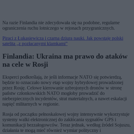
Na razie Finlandia nie zdecydowała się na podobne, regularne
ograniczenia ruchu lotniczego w rejonach przygranicznych.
Piraci z Łukasiewicza i czarna dziura nauki. Jak powstaje polski
satelita „z pozłacanymi klamkami”
Finlandia: Ukraina ma prawo do ataków
na cele w Rosji
Eksperci podkreślają, że jeśli informacje NATO się potwierdzą,
będzie to oznaczało nowy etap wojny hybrydowej prowadzonej
przez Rosję. Celowe kierowanie uzbrojonych dronów w stronę
państw członkowskich NATO mogłoby prowadzić do
niebezpiecznych incydentów, strat materialnych, a nawet eskalacji
napięć militarnych w regionie.
Rosja od początku pełnoskalowej wojny intensywnie wykorzystuje
systemy walki elektronicznej do zakłócania sygnałów GPS i
komunikacji bezzałogowców. Teraz jednak, według źródeł Sojuszu,
działania te mogą mieć również wymiar polityczny i