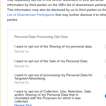
information by third parties on the IAB’s list of downstream partici
This information may also be disclosed by us to third parties on t
Wojciech J. Kittel
List of Downstream Participants
that may further disclose it to othe
05.08.2026
9 min
parties.
Wojsko
Personal Data Processing Opt Outs
I want to opt-out of the Sharing of my personal data.
Opted In
I want to opt-out of the Sale of my Personal Data.
Opted In
I want to opt-out of processing my Personal Data for
Targeted Advertising.
Opted In
I want to opt-out of Collection, Use, Retention, Sale,
and/or Sharing of my Personal Data that Is
Unrelated with the Purposes for which it was
Wojskowe manewry na Tajwanie. Taipei
collected.
Opted Out