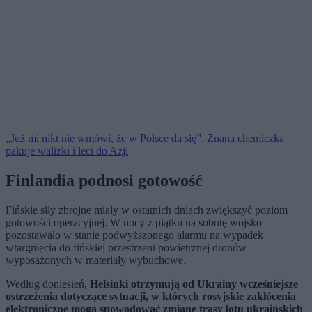
„Już mi nikt nie wmówi, że w Polsce da się”. Znana chemiczka
pakuje walizki i leci do Azji
Finlandia podnosi gotowość
Fińskie siły zbrojne miały w ostatnich dniach zwiększyć poziom
gotowości operacyjnej. W nocy z piątku na sobotę wojsko
pozostawało w stanie podwyższonego alarmu na wypadek
wtargnięcia do fińskiej przestrzeni powietrznej dronów
wyposażonych w materiały wybuchowe.
Według doniesień,
Helsinki otrzymują od Ukrainy wcześniejsze
ostrzeżenia dotyczące sytuacji, w których rosyjskie zakłócenia
elektroniczne mogą spowodować zmianę trasy lotu ukraińskich