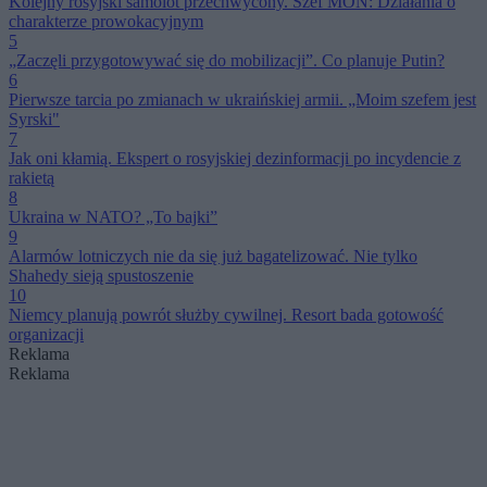
Kolejny rosyjski samolot przechwycony. Szef MON: Działania o
charakterze prowokacyjnym
5
„Zaczęli przygotowywać się do mobilizacji”. Co planuje Putin?
6
Pierwsze tarcia po zmianach w ukraińskiej armii. „Moim szefem jest
Syrski"
7
Jak oni kłamią. Ekspert o rosyjskiej dezinformacji po incydencie z
rakietą
8
Ukraina w NATO? „To bajki”
9
Alarmów lotniczych nie da się już bagatelizować. Nie tylko
Shahedy sieją spustoszenie
10
Niemcy planują powrót służby cywilnej. Resort bada gotowość
organizacji
Reklama
Reklama