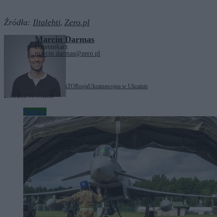
Źródła:
Iltalehti
Zero.pl
,
Marcin Darmas
Dziennikarz
marcin.darmas@zero.pl
Tagi:
Estonia
Finlandia
NATO
Rosja
Ukraina
wojna w Ukrainie
Zobacz również
Wojsko