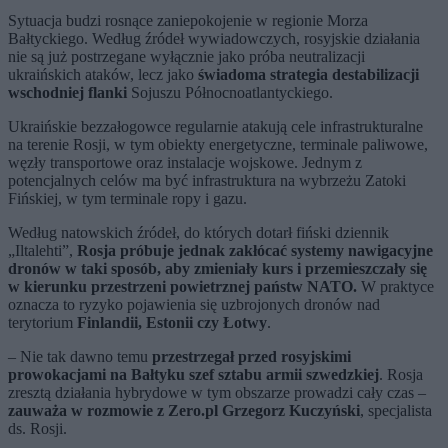
Sytuacja budzi rosnące zaniepokojenie w regionie Morza
Bałtyckiego. Według źródeł wywiadowczych, rosyjskie działania
nie są już postrzegane wyłącznie jako próba neutralizacji
ukraińskich ataków, lecz jako
świadoma strategia destabilizacji
wschodniej flanki
Sojuszu Północnoatlantyckiego.
Ukraińskie bezzałogowce regularnie atakują cele infrastrukturalne
na terenie Rosji, w tym obiekty energetyczne, terminale paliwowe,
węzły transportowe oraz instalacje wojskowe. Jednym z
potencjalnych celów ma być infrastruktura na wybrzeżu Zatoki
Fińskiej, w tym terminale ropy i gazu.
Według natowskich źródeł, do których dotarł fiński dziennik
„Iltalehti”,
Rosja próbuje jednak zakłócać systemy nawigacyjne
dronów w taki sposób, aby zmieniały kurs i przemieszczały się
w kierunku przestrzeni powietrznej państw NATO.
W praktyce
oznacza to ryzyko pojawienia się uzbrojonych dronów nad
terytorium
Finlandii, Estonii czy Łotwy
.
– Nie tak dawno temu
przestrzegał przed rosyjskimi
prowokacjami na Bałtyku szef sztabu armii szwedzkiej
. Rosja
zresztą działania hybrydowe w tym obszarze prowadzi cały czas –
zauważa w rozmowie z Zero.pl Grzegorz Kuczyński
, specjalista
ds. Rosji.