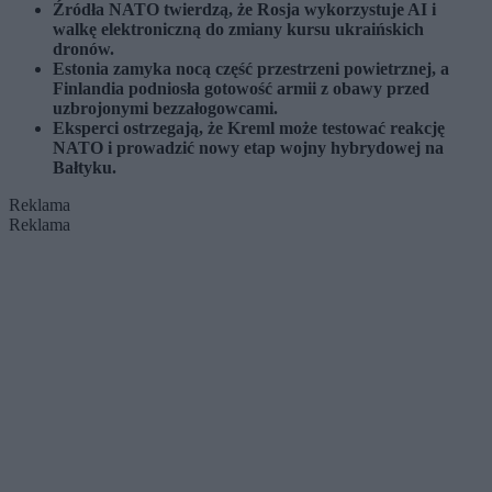
Źródła NATO twierdzą, że Rosja wykorzystuje AI i
walkę elektroniczną do zmiany kursu ukraińskich
dronów.
Estonia zamyka nocą część przestrzeni powietrznej, a
Finlandia podniosła gotowość armii z obawy przed
uzbrojonymi bezzałogowcami.
Eksperci ostrzegają, że Kreml może testować reakcję
NATO i prowadzić nowy etap wojny hybrydowej na
Bałtyku.
Reklama
Reklama