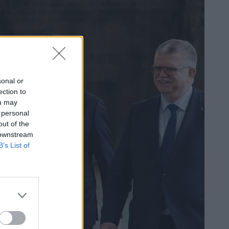
sonal or
ection to
ou may
 personal
out of the
 downstream
B’s List of