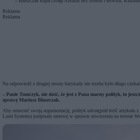
– Błaszczak kupił czołgi Abrams bez offsetu i serwisu. Kilkan
Reklama
Reklama
Na odpowiedź z drugiej strony barykady nie trzeba było długo czekać
– Panie Tomczyk, nie dość, że jest z Pana marny polityk, to je
sprawę Mariusz Błaszczak.
Aby umocnić swoją argumentację, polityk udostępnił treść artykułu
Land Systems) podpisały umowę w sprawie utworzenia na terenie