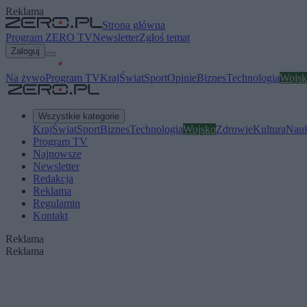
Reklama
Strona główna
Program ZERO TV
Newsletter
Zgłoś temat
Zaloguj
Na żywo
Program TV
Kraj
Świat
Sport
Opinie
Biznes
Technologia
Wojsk
Wszystkie kategorie
Kraj
Świat
Sport
Biznes
Technologia
Wojsko
Zdrowie
Kultura
Nau
Program TV
Najnowsze
Newsletter
Redakcja
Reklama
Regulamin
Kontakt
Reklama
Reklama