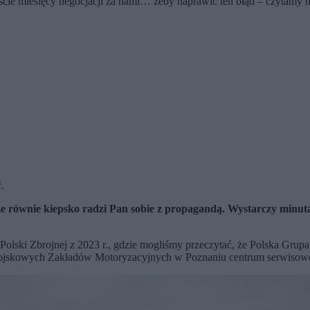
aście miesięcy negocjacji za nami… żeby naprawić ten błąd – czytamy n
.
szcze równie kiepsko radzi Pan sobie z propagandą. Wystarczy min
 z Polski Zbrojnej z 2023 r., gdzie mogliśmy przeczytać, że Polska 
 Wojskowych Zakładów Motoryzacyjnych w Poznaniu centrum serwisow