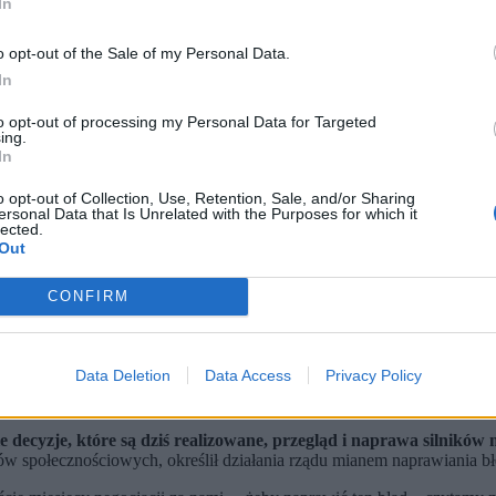
In
o opt-out of the Sale of my Personal Data.
In
to opt-out of processing my Personal Data for Targeted
ing.
In
o opt-out of Collection, Use, Retention, Sale, and/or Sharing
ersonal Data that Is Unrelated with the Purposes for which it
lected.
Out
kładach Lotniczych nr 1. (fot. X / Cezary Tomczyk)
iuszowi Błaszczakowi brak zabezpieczenia serwisu dla zakupion
CONFIRM
cje o umowie Wojskowych Zakładów Motoryzacyjnych z 2023 r.
nictwa. Kluczowe umowy zostały podpisane i wynegocjowane w lat
Data Deletion
Data Access
Privacy Policy
ką firmą Honeywell zakłada powstanie w Dęblinie Autoryzowanego
dał uprawnienia do do serwisowania silników AGT1500. Jak poinformowa
ie decyzje, które są dziś realizowane, przegląd i naprawa silnik
społecznościowych, określił działania rządu mianem naprawiania b