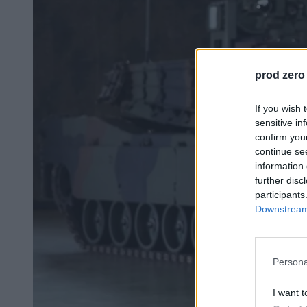
prod zero
If you wish 
sensitive in
confirm you
continue se
information 
further disc
participants
Downstream 
Persona
I want t