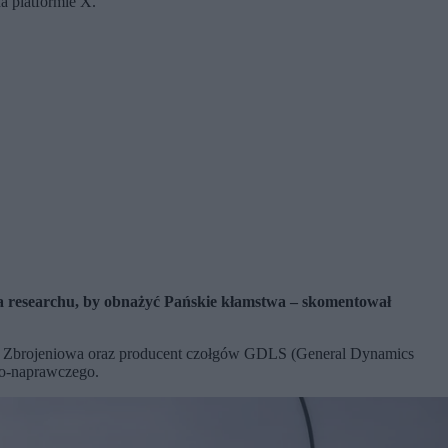
a platformie X.
uta researchu, by obnażyć Pańskie kłamstwa – skomentował
Grupa Zbrojeniowa oraz producent czołgów GDLS (General Dynamics
o-naprawczego.