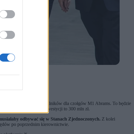
ych w USA czołgów.
ach 2024-2026.
 Centrum Serwisowego Silników dla czołgów M1 Abrams. To będzie
li rządzący, wartość inwestycji to 300 mln zł.
ów musiałaby odbywać się w Stanach Zjednoczonych.
Z kolei
łędów po poprzednim kierownictwie.