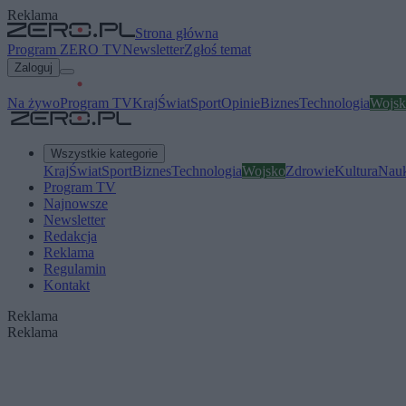
Reklama
Strona główna
Program ZERO TV
Newsletter
Zgłoś temat
Zaloguj
Na żywo
Program TV
Kraj
Świat
Sport
Opinie
Biznes
Technologia
Wojsk
Wszystkie kategorie
Kraj
Świat
Sport
Biznes
Technologia
Wojsko
Zdrowie
Kultura
Nau
Program TV
Najnowsze
Newsletter
Redakcja
Reklama
Regulamin
Kontakt
Reklama
Reklama