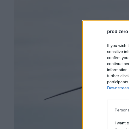
prod zero
If you wish 
sensitive in
confirm you
continue se
information 
further disc
participants
Downstream 
Persona
I want t