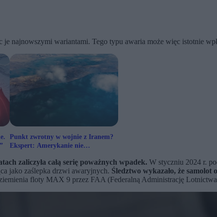
c je najnowszymi wariantami. Tego typu awaria może więc istotnie w
e.
Punkt zwrotny w wojnie z Iranem?
”
Ekspert: Amerykanie nie
doszacowali przeciwnika
latach zaliczyła całą serię poważnych wpadek.
W styczniu 2024 r. po
ca jako zaślepka drzwi awaryjnych.
Śledztwo wykazało, że samolot 
iemienia floty MAX 9 przez FAA (Federalną Administrację Lotnictwa