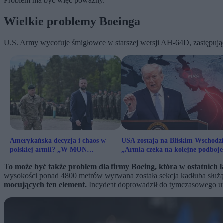
Problem ma być więc poważny.
Wielkie problemy Boeinga
U.S. Army wycofuje śmigłowce w starszej wersji AH-64D, zastępują
Amerykańska decyzja i chaos w
USA zostają na Bliskim Wschodzi
polskiej armii? „W MON
„Armia czeka na kolejne podboje
dowiedzieli się z mediów”
To może być także problem dla firmy Boeing, która w ostatnich 
wysokości ponad 4800 metrów wyrwana została sekcja kadłuba służą
mocujących ten element.
Incydent doprowadził do tymczasowego uz