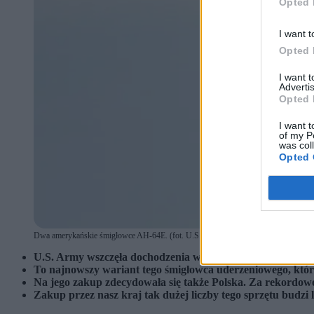
Opted 
I want t
Opted 
I want 
Advertis
Opted 
I want t
of my P
was col
Opted 
Dwa amerykańskie śmigłowce AH-64E. (fot. U.S. Army)
U.S. Army wszczęła dochodzenia w sprawie poważnej uste
To najnowszy wariant tego śmigłowca uderzeniowego, któr
Na jego zakup zdecydowała się także Polska. Za rekordowe
Zakup przez nasz kraj tak dużej liczby tego sprzętu budzi 