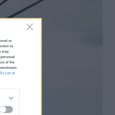
sonal or
ection to
ou may
 personal
out of the
 downstream
B’s List of