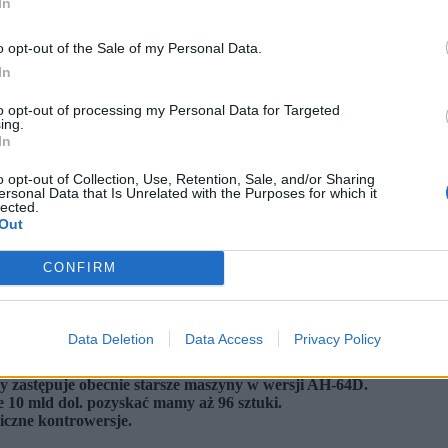
In
o opt-out of the Sale of my Personal Data.
In
to opt-out of processing my Personal Data for Targeted
ing.
In
o opt-out of Collection, Use, Retention, Sale, and/or Sharing
ersonal Data that Is Unrelated with the Purposes for which it
lected.
Out
CONFIRM
Data Deletion
Data Access
Privacy Policy
rki technicznej śmigłowców AH-64E Apache.
y zastępuje obecnie starsze maszyny w wersji AH-64D.
 10 mld dol. pozyskać mamy aż 96 sztuki.
liczne kontrowersje.