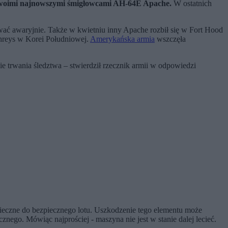
swoimi najnowszymi śmigłowcami AH-64E Apache.
W ostatnich
ć awaryjnie. Także w kwietniu inny Apache rozbił się w Fort Hood
hreys w Korei Południowej.
Amerykańska armia
wszczęła
e trwania śledztwa – stwierdził rzecznik armii w odpowiedzi
onieczne do bezpiecznego lotu. Uszkodzenie tego elementu może
znego. Mówiąc najprościej - maszyna nie jest w stanie dalej lecieć.