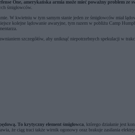
Defense One, amerykańska armia może mieć poważny problem ze 
 tych śmigłowców.
ie. W kwietniu w tym samym stanie jeden ze śmigłowców miał lądowa
miejsce kolejne lądowanie awaryjne, tym razem w pobliżu Camp Hump
mentarza.
jawnianiem szczegółów, aby uniknąć niepotrzebnych spekulacji w trakci
pędową. To krytyczny element śmigłowca
, którego działanie jest k
ia, że ciąg traci także wirnik ogonowy oraz brakuje zasilania elektryc