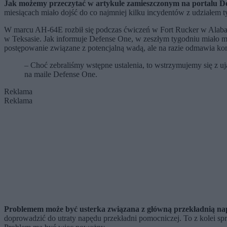
Jak możemy przeczytać w artykule zamieszczonym na portalu 
miesiącach miało dojść do co najmniej kilku incydentów z udziałem
W marcu AH-64E rozbił się podczas ćwiczeń w Fort Rucker w Alabam
w Teksasie. Jak informuje Defense One, w zeszłym tygodniu miało 
postępowanie związane z potencjalną wadą, ale na razie odmawia ko
– Choć zebraliśmy wstępne ustalenia, to wstrzymujemy się z u
na maile Defense One.
Reklama
Reklama
Problemem może być usterka związana z główną przekładnią na
doprowadzić do utraty napędu przekładni pomocniczej. To z kolei spraw