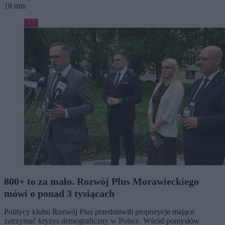
18 min
Kraj
800+ to za mało. Rozwój Plus Morawieckiego
mówi o ponad 3 tysiącach
Politycy klubu Rozwój Plus przedstawili propozycje mające
zatrzymać kryzys demograficzny w Polsce. Wśród pomysłów