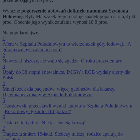
przekraczającym 60 proc.
Wyraźne
pogorszenie notowań dotknęło natomiast Szymona
Hołownię.
Były Marszałek Sejmu notuje spadek poparcia o 6,3 pkt.
proc. Obecnie jego wynik zaufania wynosi 18,8 proc.
Najpopularniejsze
1
Afera w Szpitalu Południowym to wierzchołek góry lodowej. „A
góra może być całkiem spora”
2
Nawrocki niszczy, ale wajb się zgadza. O roku prezydentury
3
Upały do 38 stopni i nawałnice. IMGW i RCB wydały alerty dla
Polski
4
Mniej łóżek dla pacjentów, więcej gabinetów dla lekarzy.
Ujawniamy zmiany w Szpitalu Południowym
5
Trzaskowski przedstawił wyniki audytu w Szpitalu Południowym.
„Rekordowy dyżur to 110 godzin”
6
Tusk o Giertychu: „Nie jest świętą krową”
7
Tragiczna śmierć 15-latki. Śledczy milczą, rodzice apelują do
świadków