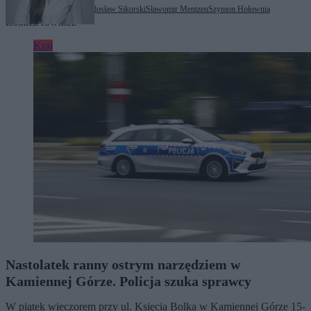
Tagi:
Karol Nawrocki
Radosław Sikorski
Sławomir Mentzen
Szymon Hołownia
Zobacz również
Kraj
Nastolatek ranny ostrym narzędziem w
Kamiennej Górze. Policja szuka sprawcy
W piątek wieczorem przy ul. Księcia Bolka w Kamiennej Górze 15-