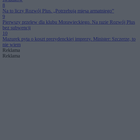
8
Na to liczy Rozwój Plus. „Potrzebują mięsa armatniego”
9
Pierwszy przelew dla klubu Morawieckiego. Na razie Rozwój Plus
bez subwencji
10
Mazurek pyta o koszt prezydenckiej imprezy. Minister: Szczerze, to
nie wiem
Reklama
Reklama