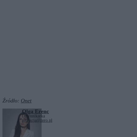
Źródło:
Onet
Olga Erenc
Dziennikarka
redakcja@zero.pl