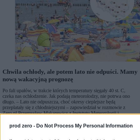
Chwila ochłody, ale potem lato nie odpuści. Mamy
nową wakacyjną prognozę
Po fali upałów, w trakcie których temperatury sięgały 40 st. C,
czeka nas ochłodzenie. Jak podają meteorolodzy, nie potrwa ono
długo. – Lato nie odpuszcza, choć okresy cieplejsze będą
przeplatały się z chłodniejszymi – zapowiedział w rozmowie z
Zero.pl Przemysław Makarewicz z Instytutu Meteorologii i
Gospodarki Wodnej.
prod zero -
Do Not Process My Personal Information