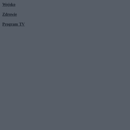
Wojsko
Zdrowie
Program TV
© 2026 Kanał Zero Spółka Akcyjna