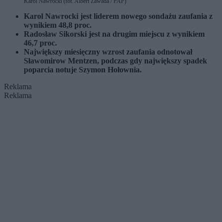
Karol Nawrocki (fot. Albert Zawada / PAP)
Karol Nawrocki jest liderem nowego sondażu zaufania z
wynikiem 48,8 proc.
Radosław Sikorski jest na drugim miejscu z wynikiem
46,7 proc.
Największy miesięczny wzrost zaufania odnotował
Sławomirow Mentzen, podczas gdy największy spadek
poparcia notuje Szymon Hołownia.
Reklama
Reklama