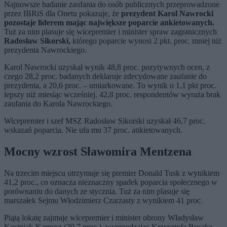
Najnowsze badanie zaufania do osób publicznych przeprowadzone
przez IBRiS dla Onetu pokazuje, że
prezydent Karol Nawrocki
pozostaje liderem mając największe poparcie ankietowanych.
Tuż za nim plasuje się wicepremier i minister spraw zagranicznych
Radosław Sikorski,
którego poparcie wynosi 2 pkt. proc. mniej niż
prezydenta Nawrockiego.
Karol Nawrocki uzyskał wynik 48,8 proc. pozytywnych ocen, z
czego 28,2 proc. badanych deklaruje zdecydowane zaufanie do
prezydenta, a 20,6 proc. – umiarkowane. To wynik o 1,1 pkt proc.
lepszy niż miesiąc wcześniej. 42,8 proc. respondentów wyraża brak
zaufania do Karola Nawrockiego.
Wicepremier i szef MSZ Radosław Sikorski uzyskał 46,7 proc.
wskazań poparcia. Nie ufa mu 37 proc. ankietowanych.
Mocny wzrost Sławomira Mentzena
Na trzecim miejscu utrzymuje się premier Donald Tusk z wynikiem
41,2 proc., co oznacza nieznaczny spadek poparcia społecznego w
porównaniu do danych ze stycznia. Tuż za nim plasuje się
marszałek Sejmu Włodzimierz Czarzasty z wynikiem 41 proc.
Piątą lokatę zajmuje wicepremier i minister obrony Władysław
Kosiniak-Kamysz (39,7 proc.), wyprzedzając Krzysztofa Bosaka