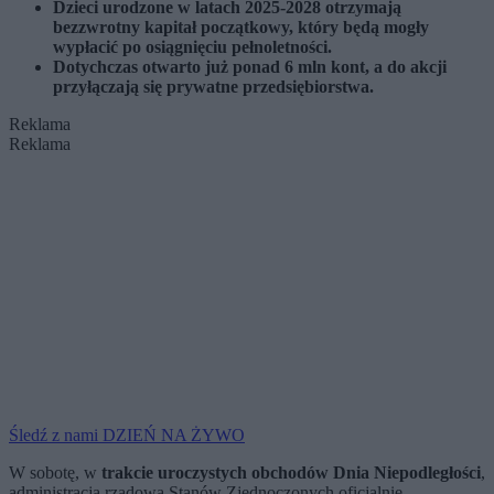
Dzieci urodzone w latach 2025-2028 otrzymają
bezzwrotny kapitał początkowy, który będą mogły
wypłacić po osiągnięciu pełnoletności.
Dotychczas otwarto już ponad 6 mln kont, a do akcji
przyłączają się prywatne przedsiębiorstwa.
Reklama
Reklama
Śledź z nami DZIEŃ NA ŻYWO
W sobotę, w
trakcie uroczystych obchodów Dnia Niepodległości
,
administracja rządowa Stanów Zjednoczonych oficjalnie