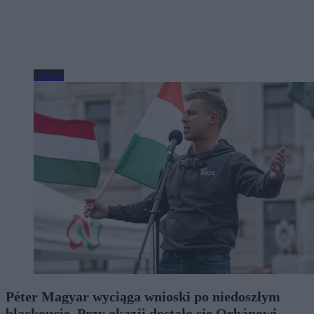
Biznes
Péter Magyar wyciąga wnioski po niedoszłym
blackoucie. Przy okazji dostało się Orbánowi