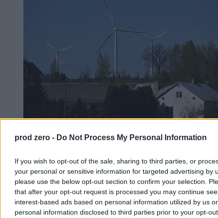
prod zero -
Do Not Process My Personal Information
„Kraj węgla odkrywa OZE”. Niemcy cieszą się ze
zmian w Polsce, martwi ich prezydent
If you wish to opt-out of the sale, sharing to third parties, or proce
your personal or sensitive information for targeted advertising by 
Niemiecki dziennik „Frankfurter Allgemeine Zeitung” z
zadowoleniem stwierdza, że Polska coraz mocniej zwraca się ku
please use the below opt-out section to confirm your selection. Pl
odnawialnym źródłom energii: energetyce wiatrowej i słonecznej.
that after your opt-out request is processed you may continue see
Niepokój autora tekstu budzi natomiast to, że część inicjatyw rządu
interest-based ads based on personal information utilized by us or
w zakresie polityki klimatycznej napotyka opór ze strony prezydenta
personal information disclosed to third parties prior to your opt-ou
Karola Nawrockiego.