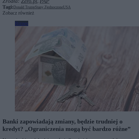
Źródła:
Zero.pl
PAP
,
Tagi:
Donald Trump
Stany Zjednoczone
USA
Zobacz również
Biznes
Banki zapowiadają zmiany, będzie trudniej o
kredyt? „Ograniczenia mogą być bardzo różne”