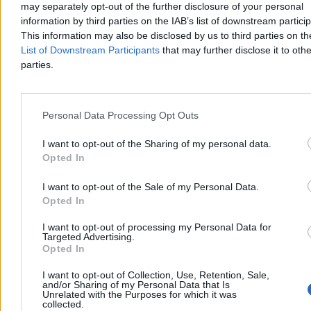
may separately opt-out of the further disclosure of your personal
information by third parties on the IAB’s list of downstream partici
This information may also be disclosed by us to third parties on t
List of Downstream Participants
that may further disclose it to othe
Katarzyna Dybińska
07.08.2026
parties.
4 min
Reklama
Reklama
Personal Data Processing Opt Outs
I want to opt-out of the Sharing of my personal data.
Opted In
I want to opt-out of the Sale of my Personal Data.
Opted In
I want to opt-out of processing my Personal Data for
Targeted Advertising.
Opted In
I want to opt-out of Collection, Use, Retention, Sale,
Biznes
and/or Sharing of my Personal Data that Is
Unrelated with the Purposes for which it was
collected.