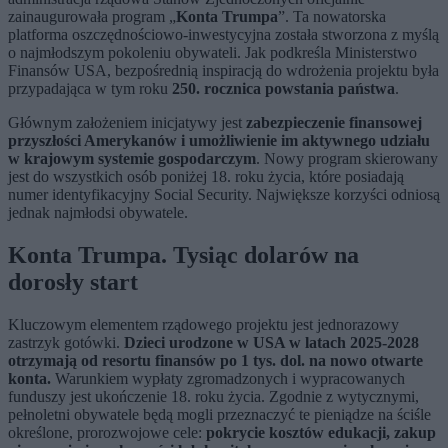
zainaugurowała program „
Konta Trumpa
”. Ta nowatorska
platforma oszczędnościowo-inwestycyjna została stworzona z myślą
o najmłodszym pokoleniu obywateli. Jak podkreśla Ministerstwo
Finansów USA, bezpośrednią inspiracją do wdrożenia projektu była
przypadająca w tym roku
250. rocznica powstania państwa
.
Głównym założeniem inicjatywy jest
zabezpieczenie finansowej
przyszłości Amerykanów i umożliwienie im aktywnego udziału
w krajowym systemie gospodarczym
. Nowy program skierowany
jest do wszystkich osób poniżej 18. roku życia, które posiadają
numer identyfikacyjny Social Security. Największe korzyści odniosą
jednak najmłodsi obywatele.
Konta Trumpa. Tysiąc dolarów na
dorosły start
Kluczowym elementem rządowego projektu jest jednorazowy
zastrzyk gotówki.
Dzieci urodzone w USA w latach 2025-2028
otrzymają od resortu finansów po 1 tys. dol. na nowo otwarte
konta.
Warunkiem wypłaty zgromadzonych i wypracowanych
funduszy jest ukończenie 18. roku życia. Zgodnie z wytycznymi,
pełnoletni obywatele będą mogli przeznaczyć te pieniądze na ściśle
określone, prorozwojowe cele:
pokrycie kosztów edukacji, zakup