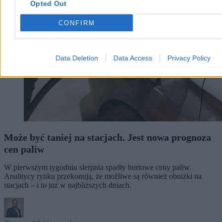
Opted Out
CONFIRM
Data Deletion
Data Access
Privacy Policy
Może być taniej na stacjach. Jest nowa prognoza
cen paliw
W pierwszym tygodniu sierpnia spadły hurtowe ceny paliw.
Analitycy rynku przekonują, że możliwe są również obniżki na
stacjach – i to już w najbliższych dniach.