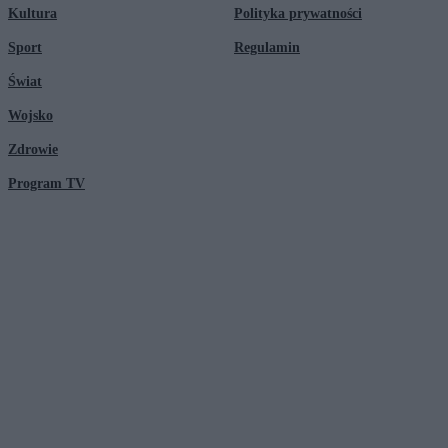
Kultura
Polityka prywatności
Sport
Regulamin
Świat
Wojsko
Zdrowie
Program TV
© 2026 Kanał Zero Spółka Akcyjna