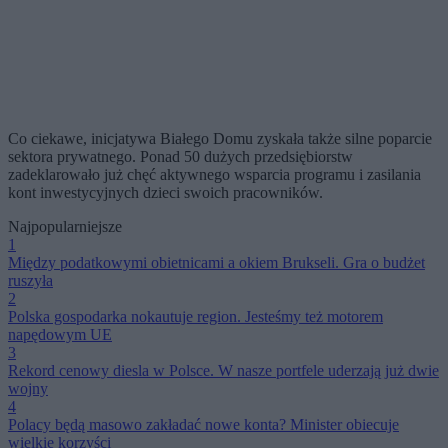
Co ciekawe, inicjatywa Białego Domu zyskała także silne poparcie
sektora prywatnego. Ponad 50 dużych przedsiębiorstw
zadeklarowało już chęć aktywnego wsparcia programu i zasilania
kont inwestycyjnych dzieci swoich pracowników.
Najpopularniejsze
1
Między podatkowymi obietnicami a okiem Brukseli. Gra o budżet
ruszyła
2
Polska gospodarka nokautuje region. Jesteśmy też motorem
napędowym UE
3
Rekord cenowy diesla w Polsce. W nasze portfele uderzają już dwie
wojny
4
Polacy będą masowo zakładać nowe konta? Minister obiecuje
wielkie korzyści