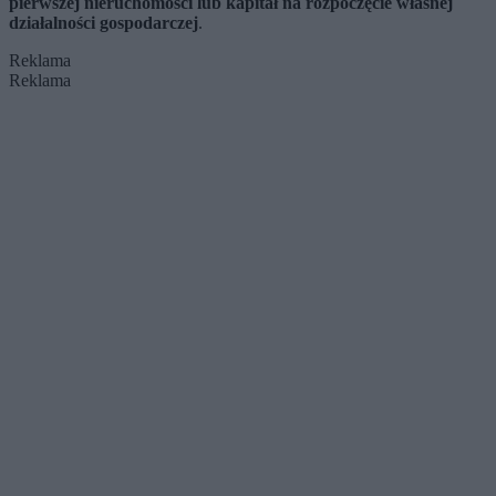
pierwszej nieruchomości lub kapitał na rozpoczęcie własnej
działalności gospodarczej
.
Reklama
Reklama