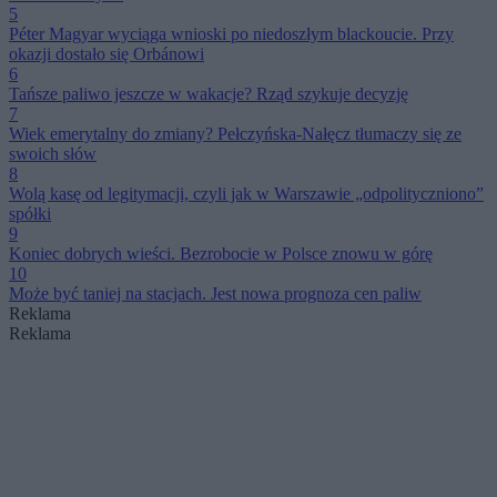
5
Péter Magyar wyciąga wnioski po niedoszłym blackoucie. Przy
okazji dostało się Orbánowi
6
Tańsze paliwo jeszcze w wakacje? Rząd szykuje decyzję
7
Wiek emerytalny do zmiany? Pełczyńska-Nałęcz tłumaczy się ze
swoich słów
8
Wolą kasę od legitymacji, czyli jak w Warszawie „odpolityczniono”
spółki
9
Koniec dobrych wieści. Bezrobocie w Polsce znowu w górę
10
Może być taniej na stacjach. Jest nowa prognoza cen paliw
Reklama
Reklama