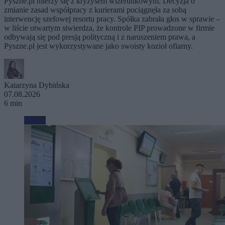
Pyszne.pl mierzy się z kryzysem wizerunkowym. Decyzja o
zmianie zasad współpracy z kurierami pociągnęła za sobą
interwencję szefowej resortu pracy. Spółka zabrała głos w sprawie –
w liście otwartym stwierdza, że kontrole PIP prowadzone w firmie
odbywają się pod presją polityczną i z naruszeniem prawa, a
Pyszne.pl jest wykorzystywane jako swoisty kozioł ofiarny.
Katarzyna Dybińska
07.08.2026
6 min
Biznes