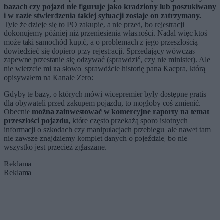
bazach czy pojazd nie figuruje jako kradziony lub poszukiwany
i w razie stwierdzenia takiej sytuacji zostaje on zatrzymany.
Tyle że dzieje się to PO zakupie, a nie przed, bo rejestracji
dokonujemy później niż przeniesienia własności. Nadal więc ktoś
może taki samochód kupić, a o problemach z jego przeszłością
dowiedzieć się dopiero przy rejestracji. Sprzedający wówczas
zapewne przestanie się odzywać (sprawdzić, czy nie minister). Ale
nie wierzcie mi na słowo, sprawdźcie historię pana Kacpra, którą
opisywałem na Kanale Zero:
Gdyby te bazy, o których mówi wicepremier były dostępne gratis
dla obywateli przed zakupem pojazdu, to mogłoby coś zmienić.
Obecnie
można zainwestować w komercyjne raporty na temat
przeszłości pojazdu,
które często przekażą sporo istotnych
informacji o szkodach czy manipulacjach przebiegu, ale nawet tam
nie zawsze znajdziemy komplet danych o pojeździe, bo nie
wszystko jest przecież zgłaszane.
Reklama
Reklama