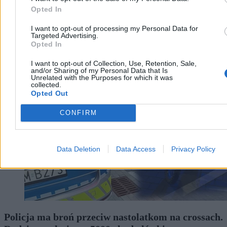
Opted In
Piotr Rodzik
I want to opt-out of processing my Personal Data for
Dzisiaj 08:32
Targeted Advertising.
3 min
Opted In
Moto
I want to opt-out of Collection, Use, Retention, Sale,
and/or Sharing of my Personal Data that Is
Unrelated with the Purposes for which it was
collected.
Opted Out
CONFIRM
Data Deletion
Data Access
Privacy Policy
Policja ma broń przeciw nastolatkom na crossach.