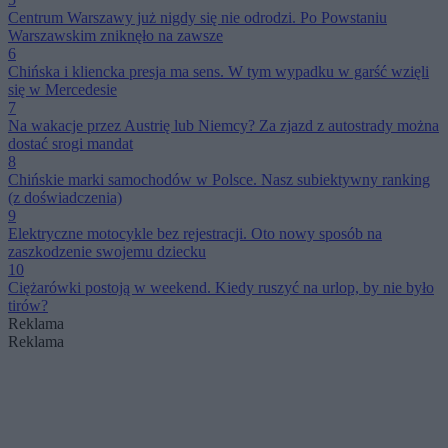
Centrum Warszawy już nigdy się nie odrodzi. Po Powstaniu
Warszawskim zniknęło na zawsze
6
Chińska i kliencka presja ma sens. W tym wypadku w garść wzięli
się w Mercedesie
7
Na wakacje przez Austrię lub Niemcy? Za zjazd z autostrady można
dostać srogi mandat
8
Chińskie marki samochodów w Polsce. Nasz subiektywny ranking
(z doświadczenia)
9
Elektryczne motocykle bez rejestracji. Oto nowy sposób na
zaszkodzenie swojemu dziecku
10
Ciężarówki postoją w weekend. Kiedy ruszyć na urlop, by nie było
tirów?
Reklama
Reklama