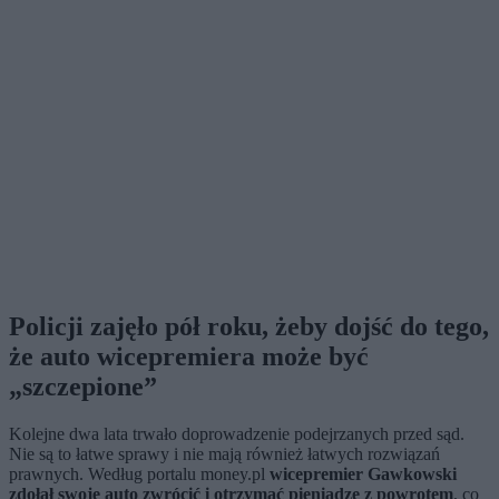
Policji zajęło pół roku, żeby dojść do tego,
że auto wicepremiera może być
„szczepione”
Kolejne dwa lata trwało doprowadzenie podejrzanych przed sąd.
Nie są to łatwe sprawy i nie mają również łatwych rozwiązań
prawnych. Według portalu money.pl
wicepremier Gawkowski
zdołał swoje auto zwrócić i otrzymać pieniądze z powrotem
, co