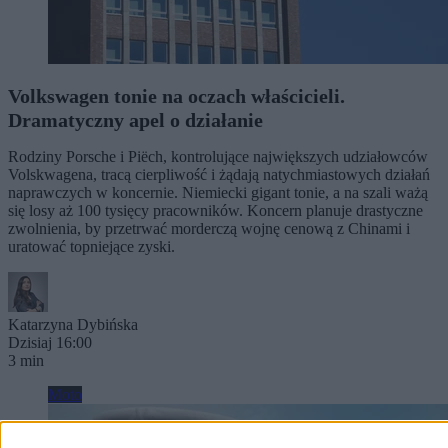
Volkswagen tonie na oczach właścicieli.
Dramatyczny apel o działanie
Rodziny Porsche i Piëch, kontrolujące największych udziałowców
Volskwagena, tracą cierpliwość i żądają natychmiastowych działań
naprawczych w koncernie. Niemiecki gigant tonie, a na szali ważą
się losy aż 100 tysięcy pracowników. Koncern planuje drastyczne
zwolnienia, by przetrwać morderczą wojnę cenową z Chinami i
uratować topniejące zyski.
Katarzyna Dybińska
Dzisiaj 16:00
3 min
Moto