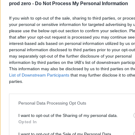
prod zero -
Do Not Process My Personal Information
If you wish to opt-out of the sale, sharing to third parties, or proce
your personal or sensitive information for targeted advertising by 
please use the below opt-out section to confirm your selection. Pl
that after your opt-out request is processed you may continue see
interest-based ads based on personal information utilized by us or
personal information disclosed to third parties prior to your opt-ou
may separately opt-out of the further disclosure of your personal
information by third parties on the IAB’s list of downstream partici
This information may also be disclosed by us to third parties on t
List of Downstream Participants
that may further disclose it to othe
Noga z gazu zawsze, ale dziś szczególnie. Rusza
parties.
duża policyjna akcja
Kierowcy powinni dziś szczególnie uważać na prędkościomierz. W
piątek 7 sierpnia policja przeprowadzi w całej Polsce akcję
Personal Data Processing Opt Outs
„Prędkość”. Na drogach pojawi się więcej patroli, radiowozów z
wideorejestratorami i funkcjonariuszy z grup Speed. Kontrole mają
I want to opt-out of the Sharing of my personal data.
koncentrować się na zbyt szybkiej jeździe, ale mandat może grozić
Opted In
także za inne wykroczenia zauważone przez policjantów.
I want to opt-out of the Sale of my Personal Data.