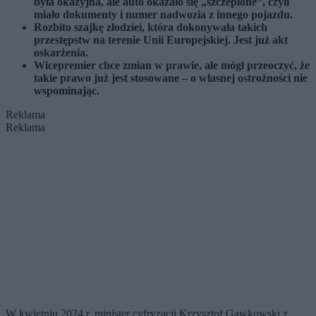
była okazyjna, ale auto okazało się „szczepione”, czyli
miało dokumenty i numer nadwozia z innego pojazdu.
Rozbito szajkę złodziei, która dokonywała takich
przestępstw na terenie Unii Europejskiej. Jest już akt
oskarżenia.
Wicepremier chce zmian w prawie, ale mógł przeoczyć, że
takie prawo już jest stosowane – o własnej ostrożności nie
wspominając.
Reklama
Reklama
W kwietniu 2024 r. minister cyfryzacji Krzysztof Gawkowski z