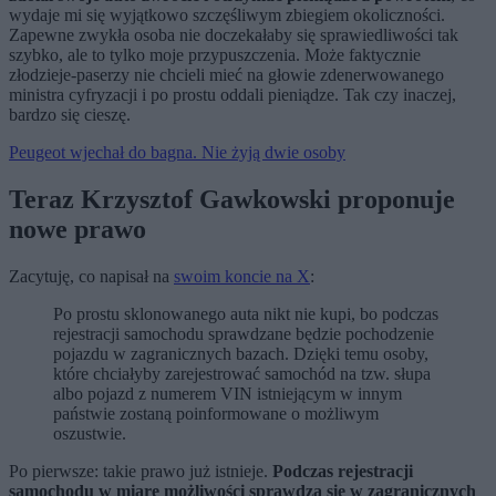
wydaje mi się wyjątkowo szczęśliwym zbiegiem okoliczności.
Zapewne zwykła osoba nie doczekałaby się sprawiedliwości tak
szybko, ale to tylko moje przypuszczenia. Może faktycznie
złodzieje-paserzy nie chcieli mieć na głowie zdenerwowanego
ministra cyfryzacji i po prostu oddali pieniądze. Tak czy inaczej,
bardzo się cieszę.
Peugeot wjechał do bagna. Nie żyją dwie osoby
Teraz Krzysztof Gawkowski proponuje
nowe prawo
Zacytuję, co napisał na
swoim koncie na X
:
Po prostu sklonowanego auta nikt nie kupi, bo podczas
rejestracji samochodu sprawdzane będzie pochodzenie
pojazdu w zagranicznych bazach. Dzięki temu osoby,
które chciałyby zarejestrować samochód na tzw. słupa
albo pojazd z numerem VIN istniejącym w innym
państwie zostaną poinformowane o możliwym
oszustwie.
Po pierwsze: takie prawo już istnieje.
Podczas rejestracji
samochodu w miarę możliwości sprawdza się w zagranicznych