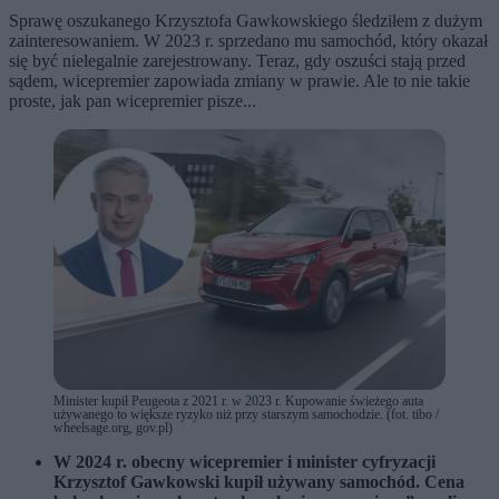
Sprawę oszukanego Krzysztofa Gawkowskiego śledziłem z dużym
zainteresowaniem. W 2023 r. sprzedano mu samochód, który okazał
się być nielegalnie zarejestrowany. Teraz, gdy oszuści stają przed
sądem, wicepremier zapowiada zmiany w prawie. Ale to nie takie
proste, jak pan wicepremier pisze...
Minister kupił Peugeota z 2021 r. w 2023 r. Kupowanie świeżego auta
używanego to większe ryzyko niż przy starszym samochodzie. (fot. tibo /
wheelsage.org, gov.pl)
W 2024 r. obecny wicepremier i minister cyfryzacji
Krzysztof Gawkowski kupił używany samochód. Cena