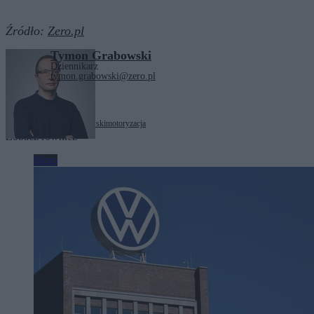
Źródło:
Zero.pl
Tymon Grabowski
Dziennikarz
tymon.grabowski@zero.pl
Tagi:
Krzysztof Gawkowski
motoryzacja
Zobacz również
Moto