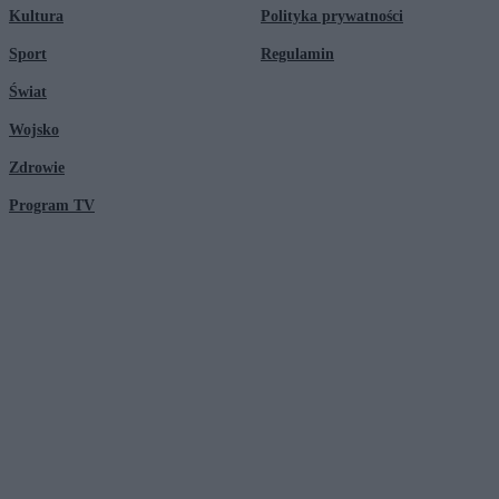
Kultura
Polityka prywatności
Sport
Regulamin
Świat
Wojsko
Zdrowie
Program TV
© 2026 Kanał Zero Spółka Akcyjna