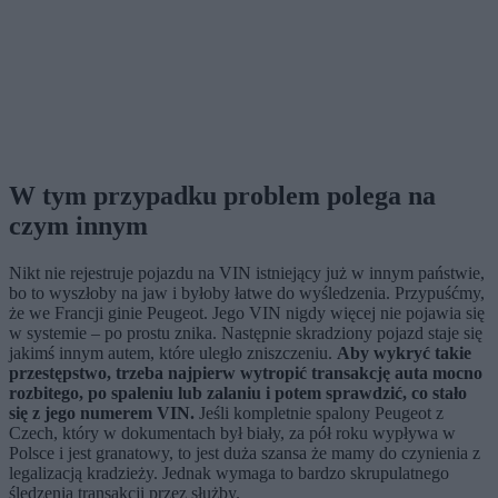
W tym przypadku problem polega na
czym innym
Nikt nie rejestruje pojazdu na VIN istniejący już w innym państwie,
bo to wyszłoby na jaw i byłoby łatwe do wyśledzenia. Przypuśćmy,
że we Francji ginie Peugeot. Jego VIN nigdy więcej nie pojawia się
w systemie – po prostu znika. Następnie skradziony pojazd staje się
jakimś innym autem, które uległo zniszczeniu.
Aby wykryć takie
przestępstwo, trzeba najpierw wytropić transakcję auta mocno
rozbitego, po spaleniu lub zalaniu i potem sprawdzić, co stało
się z jego numerem VIN.
Jeśli kompletnie spalony Peugeot z
Czech, który w dokumentach był biały, za pół roku wypływa w
Polsce i jest granatowy, to jest duża szansa że mamy do czynienia z
legalizacją kradzieży. Jednak wymaga to bardzo skrupulatnego
śledzenia transakcji przez służby.