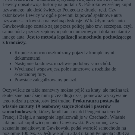
Lewicy opisał swoją historię na portalu X. Pół roku wcześniej kupił
używanego, ale dość świeżego Peugeota z drugiej ręki. Czy
członkowie Lewicy w ogóle powinni kupować spalinowe auta
używane – to kwestia na osobną dyskusję. W każdym razie auto
Gawkowskiego zostało zajęte przez policję jako tzw. szczepan, czyli
samochód z przeszczepionym polem numerowym i dokumentami z
innego auta.
Jest to metoda legalizacji samochodu pochodzącego
z kradzieży.
Kupujesz mocno uszkodzony pojazd z kompletnymi
dokumentami.
Następnie kradniesz możliwie podobny samochód.
Wycinasz i wspawujesz pole numerowe z rozbitka do
skradzionej fury.
Powstaje zalegalizowany pojazd.
Oczywiście za takie manewry można pójść za kraty, ale można też
skutecznie parać się nimi przez długi czas, ponieważ wykrywanie
tego rodzaju przestępstw jest trudne.
Prokuratura postawiła
właśnie zarzuty 19-osobowej szajce złodziei i paserów
samochodowych
, którzy kradli auta marki Peugeot na terenie
Francji i Belgii, a następnie legalizowali je w Czechach. Właśnie
taki pojazd kupił wicepremier Gawkowski. Przypomnę, że w
zeznaniu majątkowym Gawkowski podał wartość samochodu na
poziomie 100 tys. zł. Jeśli w końcu 2023 r. kupił Peugeota 5008 za