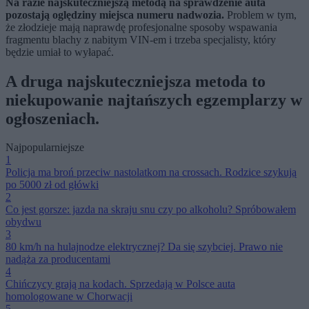
Na razie najskuteczniejszą metodą na sprawdzenie auta
pozostają oględziny miejsca numeru nadwozia.
Problem w tym,
że złodzieje mają naprawdę profesjonalne sposoby wspawania
fragmentu blachy z nabitym VIN-em i trzeba specjalisty, który
będzie umiał to wyłapać.
A druga najskuteczniejsza metoda to
niekupowanie najtańszych egzemplarzy w
ogłoszeniach.
Najpopularniejsze
1
Policja ma broń przeciw nastolatkom na crossach. Rodzice szykują
po 5000 zł od główki
2
Co jest gorsze: jazda na skraju snu czy po alkoholu? Spróbowałem
obydwu
3
80 km/h na hulajnodze elektrycznej? Da się szybciej. Prawo nie
nadąża za producentami
4
Chińczycy grają na kodach. Sprzedają w Polsce auta
homologowane w Chorwacji
5