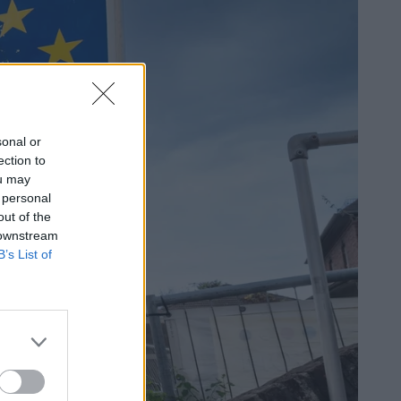
sonal or
ection to
ou may
 personal
out of the
 downstream
B’s List of