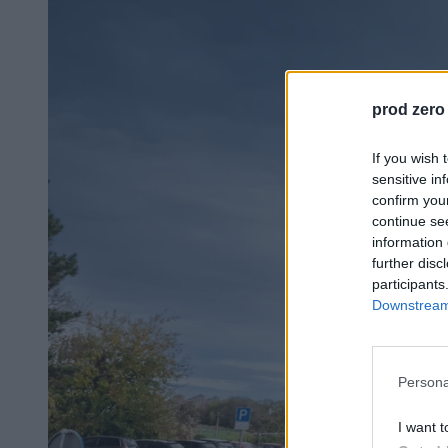
prod zero
If you wish 
sensitive in
confirm you
continue se
information 
further disc
participants
Downstream 
Persona
I want t