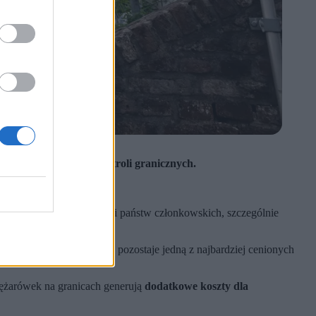
mcy za przedłużanie kontroli granicznych.
pólnej granicy.
m z ostrą krytyką części państw członkowskich, szczególnie
rak kontroli granicznych pozostaje jedną z najbardziej cenionych
iężarówek na granicach generują
dodatkowe koszty dla