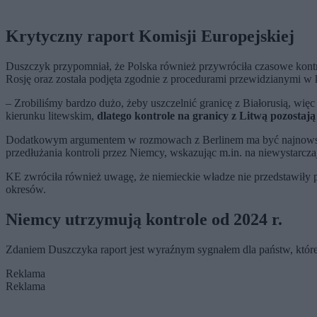
Krytyczny raport Komisji Europejskiej
Duszczyk przypomniał, że Polska również przywróciła czasowe kontro
Rosję oraz została podjęta zgodnie z procedurami przewidzianymi w
– Zrobiliśmy bardzo dużo, żeby uszczelnić granicę z Białorusią, więc 
kierunku litewskim,
dlatego kontrole na granicy z Litwą pozostaj
Dodatkowym argumentem w rozmowach z Berlinem ma być najnowszy 
przedłużania kontroli przez Niemcy, wskazując m.in. na niewystarcz
KE zwróciła również uwagę, że niemieckie władze nie przedstawiły 
okresów.
Niemcy utrzymują kontrole od 2024 r.
Zdaniem Duszczyka raport jest wyraźnym sygnałem dla państw, któr
Reklama
Reklama