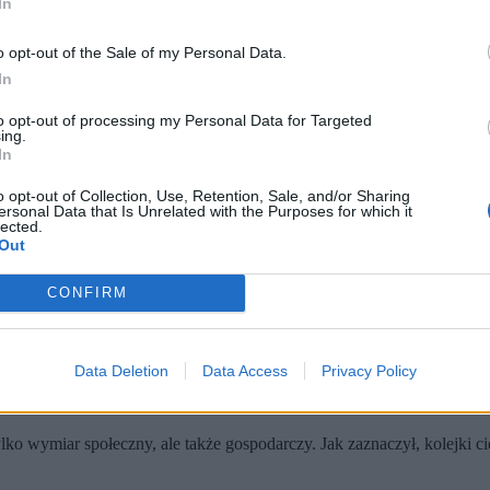
In
o opt-out of the Sale of my Personal Data.
In
to opt-out of processing my Personal Data for Targeted
ing.
In
o opt-out of Collection, Use, Retention, Sale, and/or Sharing
ersonal Data that Is Unrelated with the Purposes for which it
lected.
Out
ej swobody przemieszczania się w strefie Schengen i krytykuje Nie
azując na braki w uzasadnieniu utrzymywania ograniczeń.
s rozmów z niemieckim rządem na temat przyszłości kontroli na ws
CONFIRM
praw wewnętrznych państw UE w Luksemburgu. Niemcy spotkały się ta
j krytyczne wobec Berlina miały być
Luksemburg i Holandia.
Data Deletion
Data Access
Privacy Policy
efy Schengen jest jednym z najważniejszych zadań Unii Europejskiej. B
o wymiar społeczny, ale także gospodarczy. Jak zaznaczył, kolejki c