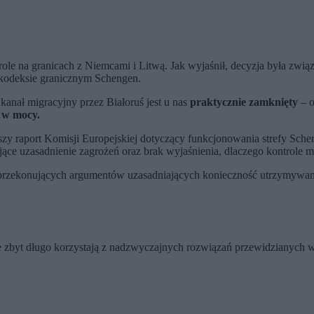
le na granicach z Niemcami i Litwą. Jak wyjaśnił, decyzja była związ
 kodeksie granicznym Schengen.
kanał migracyjny przez Białoruś jest u nas
praktycznie zamknięty
– o
ą w mocy.
raport Komisji Europejskiej dotyczący funkcjonowania strefy Sche
ające uzasadnienie zagrożeń oraz brak wyjaśnienia, dlaczego kontrol
przekonujących argumentów uzasadniających konieczność utrzymywania 
e zbyt długo korzystają z nadzwyczajnych rozwiązań przewidzianych 