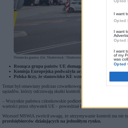
Opted 
I want t
Opted 
I want 
Advertis
Opted 
I want t
of my P
Niemiecka granica. (fot. Shutterstock / Shutterstock)
was col
Opted 
Rosnąca grupa państw UE domaga się przywrócen
ia pełn
Komisja Europejska podważyła argumentację Berlina, wsk
Polska liczy, że stanowisko KE wzmocni jej pozycję podcza
Temat był omawiany podczas czwartkowego posiedzenia ministrów s
sąsiadów, którzy odczuwają skutki kontroli granicznych. Najbardzie
– Wszystkie państwa członkowskie podkreślały, że funkcjonalność str
wartości przez obywateli UE – powiedział Duszczyk.
Wiceszef MSWiA zwrócił uwagę, że utrzymywanie kontroli ma nie tylk
przedsiębiorców działających na jednolitym rynku.