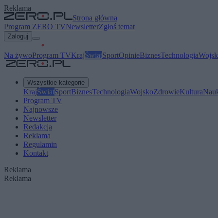
Reklama
Strona główna
Program ZERO TV
Newsletter
Zgłoś temat
Zaloguj
Na żywo
Program TV
Kraj
Świat
Sport
Opinie
Biznes
Technologia
Wojsk
Wszystkie kategorie
Kraj
Świat
Sport
Biznes
Technologia
Wojsko
Zdrowie
Kultura
Nau
Program TV
Najnowsze
Newsletter
Redakcja
Reklama
Regulamin
Kontakt
Reklama
Reklama