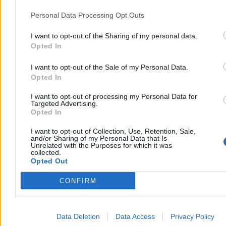
Na grafice liczba urodzeń dzieci w Polsce na przestrzeni lat. (fot. GUS)
Personal Data Processing Opt Outs
W jednej z książek zwraca pani uwagę, że w ostatnich 20 latach
I want to opt-out of the Sharing of my personal data.
dwa czynniki wpłynęły znacząco na naszą demografię. Jednym
z nich jest emigracja ok. 2 mln osób po wejściu Polski do UE.
Opted In
Drugim – „zburzenie konceptu rodziny”. Pisze pani: „W ten
sposób nasz kraj utracił kilkaset tysięcy kobiet w wieku
I want to opt-out of the Sale of my Personal Data.
rozrodczym, uszczuplając znacząco potencjał prokreacyjny.
Opted In
Tych strat być może nigdy nie uda się już odrobić”.
I want to opt-out of processing my Personal Data for
Reklama
Targeted Advertising.
Reklama
Opted In
I want to opt-out of Collection, Use, Retention, Sale,
and/or Sharing of my Personal Data that Is
Unrelated with the Purposes for which it was
collected.
Opted Out
CONFIRM
Data Deletion
Data Access
Privacy Policy