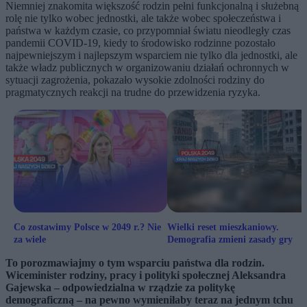
Niemniej znakomita większość rodzin pełni funkcjonalną i służebną
rolę nie tylko wobec jednostki, ale także wobec społeczeństwa i
państwa w każdym czasie, co przypomniał światu nieodległy czas
pandemii COVID-19, kiedy to środowisko rodzinne pozostało
najpewniejszym i najlepszym wsparciem nie tylko dla jednostki, ale
także władz publicznych w organizowaniu działań ochronnych w
sytuacji zagrożenia, pokazało wysokie zdolności rodziny do
pragmatycznych reakcji na trudne do przewidzenia ryzyka.
Co zostawimy Polsce w 2049 r.? Nie
Wielki reset mieszkaniowy.
za wiele
Demografia zmieni zasady gry
To porozmawiajmy o tym wsparciu państwa dla rodzin.
Wiceminister rodziny, pracy i polityki społecznej Aleksandra
Gajewska – odpowiedzialna w rządzie za politykę
demograficzną – na pewno wymieniłaby teraz na jednym tchu