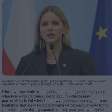
Na zdjęciu wiceminister rodziny, pracy i polityki społecznej Aleksandra Gajewska, która
odpowiada w rządzie za politykę demograficzną. (fot. Albert Zawada / PAP)
Kluczowe znaczenie ma tutaj dostęp do godnej pracy, czyli pracy
właściwie wynagradzanej, objętej stabilną ochroną praw
pracowniczych. Od wielu lat umowy cywilnoprawne czy praca na
kontrakcie stały się w Polsce popularną wśród pracodawców formą
zatrudnienia, nie dając gwarancji ochrony praw pracowniczych i