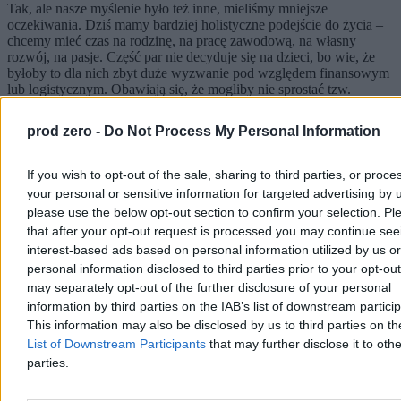
Tak, ale nasze myślenie było też inne, mieliśmy mniejsze
oczekiwania. Dziś mamy bardziej holistyczne podejście do życia –
chcemy mieć czas na rodzinę, na pracę zawodową, na własny
rozwój, na pasje. Część par nie decyduje się na dzieci, bo wie, że
byłoby to dla nich zbyt duże wyzwanie pod względem finansowym
lub logistycznym. Obawiają się, że mogliby nie sprostać tzw.
standardom rodzicielskim pod względem finansowym i
emocjonalnym. W zależności od orientacji politycznej rządzących
prod zero -
Do Not Process My Personal Information
państwem zmienna jest także narracja o wartości rodziny jako
wspólnoty pełniącej uniwersalną rolę i zadania wobec jednostki i
społeczeństwa.
If you wish to opt-out of the sale, sharing to third parties, or proce
your personal or sensitive information for targeted advertising by 
please use the below opt-out section to confirm your selection. Pl
that after your opt-out request is processed you may continue see
interest-based ads based on personal information utilized by us or
personal information disclosed to third parties prior to your opt-ou
may separately opt-out of the further disclosure of your personal
information by third parties on the IAB’s list of downstream partici
This information may also be disclosed by us to third parties on t
List of Downstream Participants
that may further disclose it to othe
parties.