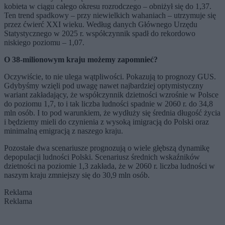
kobieta w ciągu całego okresu rozrodczego – obniżył się do 1,37.
Ten trend spadkowy – przy niewielkich wahaniach – utrzymuje się
przez ćwierć XXI wieku. Według danych Głównego Urzędu
Statystycznego w 2025 r. współczynnik spadł do rekordowo
niskiego poziomu – 1,07.
O 38-milionowym kraju możemy zapomnieć?
Oczywiście, to nie ulega wątpliwości. Pokazują to prognozy GUS.
Gdybyśmy wzięli pod uwagę nawet najbardziej optymistyczny
wariant zakładający, że współczynnik dzietności wzrośnie w Polsce
do poziomu 1,7, to i tak liczba ludności spadnie w 2060 r. do 34,8
mln osób. I to pod warunkiem, że wydłuży się średnia długość życia
i będziemy mieli do czynienia z wysoką imigracją do Polski oraz
minimalną emigracją z naszego kraju.
Pozostałe dwa scenariusze prognozują o wiele głębszą dynamikę
depopulacji ludności Polski. Scenariusz średnich wskaźników
dzietności na poziomie 1,3 zakłada, że w 2060 r. liczba ludności w
naszym kraju zmniejszy się do 30,9 mln osób.
Reklama
Reklama