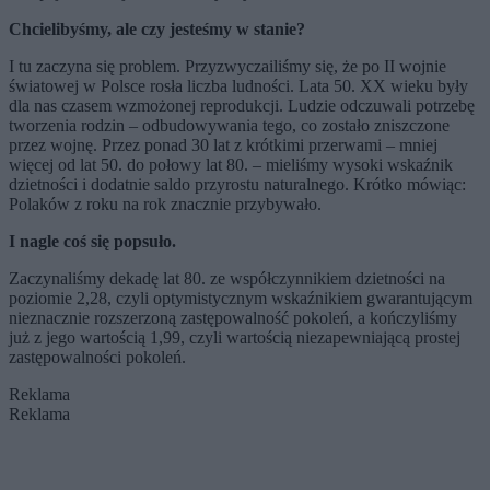
Chcielibyśmy, ale czy jesteśmy w stanie?
I tu zaczyna się problem. Przyzwyczailiśmy się, że po II wojnie
światowej w Polsce rosła liczba ludności. Lata 50. XX wieku były
dla nas czasem wzmożonej reprodukcji. Ludzie odczuwali potrzebę
tworzenia rodzin – odbudowywania tego, co zostało zniszczone
przez wojnę. Przez ponad 30 lat z krótkimi przerwami – mniej
więcej od lat 50. do połowy lat 80. – mieliśmy wysoki wskaźnik
dzietności i dodatnie saldo przyrostu naturalnego. Krótko mówiąc:
Polaków z roku na rok znacznie przybywało.
I nagle coś się popsuło.
Zaczynaliśmy dekadę lat 80. ze współczynnikiem dzietności na
poziomie 2,28, czyli optymistycznym wskaźnikiem gwarantującym
nieznacznie rozszerzoną zastępowalność pokoleń, a kończyliśmy
już z jego wartością 1,99, czyli wartością niezapewniającą prostej
zastępowalności pokoleń.
Reklama
Reklama