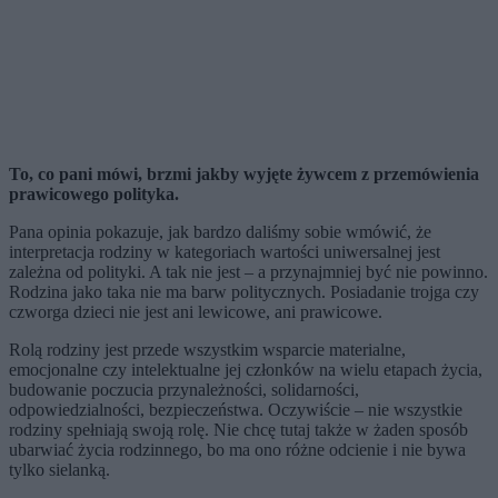
To, co pani mówi, brzmi jakby wyjęte żywcem z przemówienia
prawicowego polityka.
Pana opinia pokazuje, jak bardzo daliśmy sobie wmówić, że
interpretacja rodziny w kategoriach wartości uniwersalnej jest
zależna od polityki. A tak nie jest – a przynajmniej być nie powinno.
Rodzina jako taka nie ma barw politycznych. Posiadanie trojga czy
czworga dzieci nie jest ani lewicowe, ani prawicowe.
Rolą rodziny jest przede wszystkim wsparcie materialne,
emocjonalne czy intelektualne jej członków na wielu etapach życia,
budowanie poczucia przynależności, solidarności,
odpowiedzialności, bezpieczeństwa. Oczywiście – nie wszystkie
rodziny spełniają swoją rolę. Nie chcę tutaj także w żaden sposób
ubarwiać życia rodzinnego, bo ma ono różne odcienie i nie bywa
tylko sielanką.