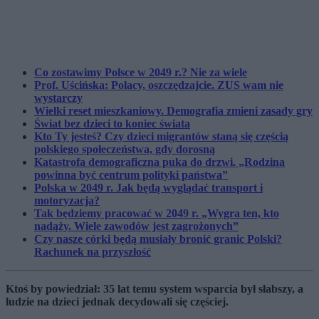
Co zostawimy Polsce w 2049 r.? Nie za wiele
Prof. Uścińska: Polacy, oszczędzajcie. ZUS wam nie
wystarczy
Wielki reset mieszkaniowy. Demografia zmieni zasady gry
Świat bez dzieci to koniec świata
Kto Ty jesteś? Czy dzieci migrantów staną się częścią
polskiego społeczeństwa, gdy dorosną
Katastrofa demograficzna puka do drzwi. „Rodzina
powinna być centrum polityki państwa”
Polska w 2049 r. Jak będą wyglądać transport i
motoryzacja?
Tak będziemy pracować w 2049 r. „Wygra ten, kto
nadąży. Wiele zawodów jest zagrożonych”
Czy nasze córki będą musiały bronić granic Polski?
Rachunek na przyszłość
Ktoś by powiedział: 35 lat temu system wsparcia był słabszy, a
ludzie na dzieci jednak decydowali się częściej.