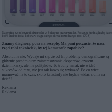
Na grafice współczynnik dzietności w Polsce na przestrzeni lat. Pokazuje średnią liczbę dziec
które średnio rodzi kobieta w ciągu całego okresu rozrodczego. (fot. GUS)
Znamy diagnozę, pora na receptę. Ma pani poczucie, że nasz
rząd robi cokolwiek, by tej katastrofie zapobiec?
Absolutnie nie. Wydaje mi się, że od lat problemy demograficzne są
głównie przedmiotem zainteresowania ekspertów, czasem
dziennikarzy, ale nie polityków. To trudny temat, nie widać
sukcesów od razu, nie jest tak łatwo się wykazać. Po co więc
marnować na to czas, skoro katastrofy nie będzie widać z dnia na
dzień?
Reklama
Reklama