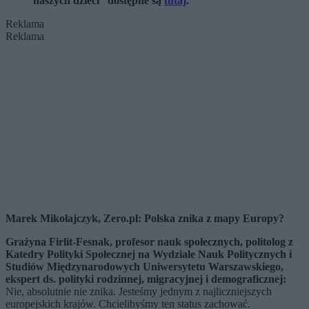
naszych dzieci” dostępne są
tutaj
.
Reklama
Reklama
Marek Mikołajczyk, Zero.pl: Polska znika z mapy Europy?
Grażyna Firlit-Fesnak
, profesor nauk społecznych, politolog z
Katedry Polityki Społecznej na Wydziale Nauk Politycznych i
Studiów Międzynarodowych Uniwersytetu Warszawskiego,
ekspert ds. polityki rodzinnej, migracyjnej i demograficznej:
Nie, absolutnie nie znika. Jesteśmy jednym z najliczniejszych
europejskich krajów. Chcielibyśmy ten status zachować.