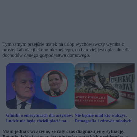
Tym samym przejście matek na urlop wychowawczy wynika z
prostej kalkulacji ekonomicznej tego, co bardziej jest opłacalne dla
dochodów danego gospodarstwa domowego.
Gliński o emeryturach dla artystów:
Nie będzie miał kto walczyć.
Ludzie nie będą chcieli płacić na
Demografia i zdrowie młodych
Jandę
rozbrajają Polskę
Mam jednak wrażenie, że cały czas diagnozujemy sytuację.
Pytanie, jakie jest rozwiązanie tych wszystkich problemów, o