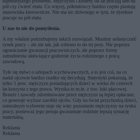
najmniejszego problemu. Mężczyźni i kobiety od lat pracują tam na
pół czy ćwierć etatu. Co więcej, półetatowcy bardzo często piastują
stanowiska kierownicze. Nie ma nic dziwnego w tym, że dyrektor
pracuje na pół etatu.
U nas to nie do pomyślenia.
A my właśnie potrzebujemy takich rozwiązań. Musimy uelastycznić
rynek pracy – ale nie tak, jak robiono to do tej pory. Nie poprzez
ograniczanie gwarancji pracowniczych, ale poprzez formy
zatrudnienia ułatwiające godzenie życia rodzinnego z pracą
zawodową.
Tyle się mówi o urlopach wychowawczych, a to jest coś, na co
nadal ojcowie bardzo rzadko się decydują. Statystyki pokazują, że
tylko 1 proc. mężczyzn posiadających dzieci w wieku do czterech
lat korzysta z tego prawa. Wynika to m.in. z tzw. luki płacowej.
Branże i zawody zdominowane przez mężczyzn są lepiej opłacane,
co generuje wyższe zarobki ojców. Gdy na świat przychodzą dzieci,
naturalnym wyborem staje się więc pozostanie mężczyzny na rynku
pracy, ponieważ jego pensja gwarantuje rodzinie lepszą sytuację
materialną.
Reklama
Reklama