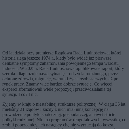
Od lat działa przy premierze Rządowa Rada Ludnościowa, której
historia sięga jeszcze 1974 r., kiedy było widać już pierwsze
delikatne symptomy zahamowania powojennego tempa wzrostu
ludności. W 2025 r. Rada Ludnościowa opublikowała raport, który
szeroko diagnozuje naszą sytuację – od życia rodzinnego, przez
ochronę zdrowia, migrację, warunki życia osób starszych, aż po
rynek pracy. Znamy więc bardzo dobrze sytuację. Co więcej,
eksperci sformułowali wiele propozycji przeciwdziałania tej
sytuacji. I co? I nic.
Żyjemy w kraju o niestabilnej strukturze politycznej. W ciągu 35 lat
mieliśmy 21 rządów i każdy z nich miał inną koncepcję na
prowadzenie polityki społecznej, gospodarczej, a nawet stricte
polityki rodzinnej. Nie ma programów długofalowych, wszystko, co
zrobili poprzednicy, ich następcy chętnie wyrzucają do kosza,