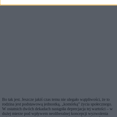
Bo tak jest. Jeszcze jakiś czas temu nie ulegało wątpliwości, że to
rodzina jest podstawową jednostką, „komórką” życia społecznego.
W ostatnich dwóch dekadach nastąpiła deprecjacja tej wartości – w
dużej mierze pod wpływem neoliberalnej koncepcji wyzwolenia