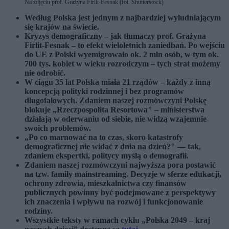
Na zdjęciu prof. Grażyna Firlit-Fesnak (fot. Shutterstock)
Według Polska jest jednym z najbardziej wyludniającym
się krajów na świecie.
Kryzys demograficzny – jak tłumaczy prof. Grażyna
Firlit-Fesnak – to efekt wieloletnich zaniedbań. Po wejściu
do UE z Polski wyemigrowało ok. 2 mln osób, w tym ok.
700 tys. kobiet w wieku rozrodczym – tych strat możemy
nie odrobić.
W ciągu 35 lat Polska miała 21 rządów – każdy z inną
koncepcją polityki rodzinnej i bez programów
długofalowych. Zdaniem naszej rozmówczyni Polskę
blokuje „Rzeczpospolita Resortowa" – ministerstwa
działają w oderwaniu od siebie, nie widzą wzajemnie
swoich problemów.
„Po co marnować na to czas, skoro katastrofy
demograficznej nie widać z dnia na dzień?" — tak,
zdaniem ekspertki, politycy myślą o demografii.
Zdaniem naszej rozmówczyni najwyższa pora postawić
na tzw. family mainstreaming. Decyzje w sferze edukacji,
ochrony zdrowia, mieszkalnictwa czy finansów
publicznych powinny być podejmowane z perspektywy
ich znaczenia i wpływu na rozwój i funkcjonowanie
rodziny.
Wszystkie teksty w ramach cyklu „Polska 2049 – kraj