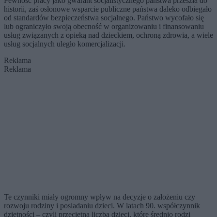
Pewność pracy jako gwarant socjalistycznego państwa przeszła do
historii, zaś osłonowe wsparcie publiczne państwa daleko odbiegało
od standardów bezpieczeństwa socjalnego. Państwo wycofało się
lub ograniczyło swoją obecność w organizowaniu i finansowaniu
usług związanych z opieką nad dzieckiem, ochroną zdrowia, a wiele
usług socjalnych uległo komercjalizacji.
Reklama
Reklama
Te czynniki miały ogromny wpływ na decyzje o założeniu czy
rozwoju rodziny i posiadaniu dzieci. W latach 90. współczynnik
dzietności – czyli przeciętna liczba dzieci, które średnio rodzi