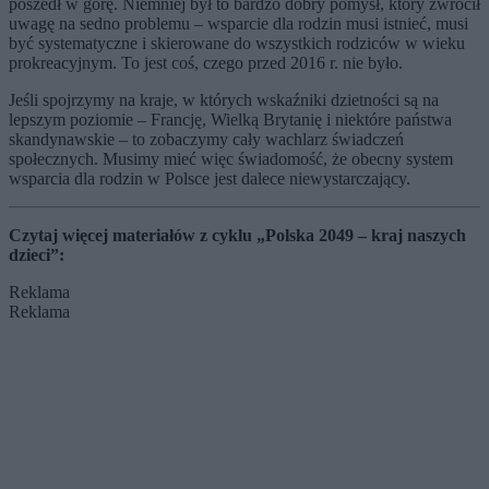
poszedł w górę. Niemniej był to bardzo dobry pomysł, który zwrócił
uwagę na sedno problemu – wsparcie dla rodzin musi istnieć, musi
być systematyczne i skierowane do wszystkich rodziców w wieku
prokreacyjnym. To jest coś, czego przed 2016 r. nie było.
Jeśli spojrzymy na kraje, w których wskaźniki dzietności są na
lepszym poziomie – Francję, Wielką Brytanię i niektóre państwa
skandynawskie – to zobaczymy cały wachlarz świadczeń
społecznych. Musimy mieć więc świadomość, że obecny system
wsparcia dla rodzin w Polsce jest dalece niewystarczający.
Czytaj więcej materiałów z cyklu „Polska 2049 – kraj naszych
dzieci”:
Reklama
Reklama