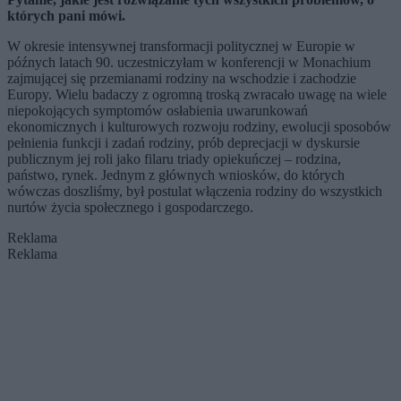
których pani mówi.
W okresie intensywnej transformacji politycznej w Europie w
późnych latach 90. uczestniczyłam w konferencji w Monachium
zajmującej się przemianami rodziny na wschodzie i zachodzie
Europy. Wielu badaczy z ogromną troską zwracało uwagę na wiele
niepokojących symptomów osłabienia uwarunkowań
ekonomicznych i kulturowych rozwoju rodziny, ewolucji sposobów
pełnienia funkcji i zadań rodziny, prób deprecjacji w dyskursie
publicznym jej roli jako filaru triady opiekuńczej – rodzina,
państwo, rynek. Jednym z głównych wniosków, do których
wówczas doszliśmy, był postulat włączenia rodziny do wszystkich
nurtów życia społecznego i gospodarczego.
Reklama
Reklama