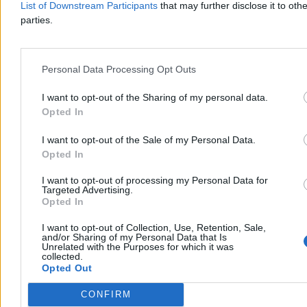
stolica Siedmiogrodu w późnych latach 90. nazywana była
List of Downstream Participants
that may further disclose it to othe
slumsem, dziś nierzadko – Doliną Krzemową Europy Wschodniej.
parties.
Burmistrz Emil Boc w 2024 r. wygrał szóstą kadencję z 45-proc.
wynikiem. Boc nie zarządza przez rolki, ale przez strategię.
Zaoferował 200 hektarów miejskiego gruntu pod budowę
Personal Data Processing Opt Outs
kompleksu innowacyjnego, który już przyciągnął Boscha, SAP-a i
Siemensa.
Mając 100 tys. absolwentów rocznie, robi wszystko,
I want to opt-out of the Sharing of my personal data.
aby ten kapitał nie wyjeżdżał z miasta.
Opted In
Kraków ma Wawel zamiast Drakuli, ma Damę z gronostajem
Leonarda da Vinci zamiast wampirów. Miał lepszy punkt wyjścia
I want to opt-out of the Sale of my Personal Data.
niż Kluż pod każdym względem – historycznym, akademickim,
Opted In
infrastrukturalnym. Nie ma tylko swojego Boca.
I want to opt-out of processing my Personal Data for
Reklama
Targeted Advertising.
Reklama
Opted In
I want to opt-out of Collection, Use, Retention, Sale,
and/or Sharing of my Personal Data that Is
Unrelated with the Purposes for which it was
collected.
Opted Out
CONFIRM