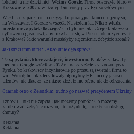
lokalnej, a nie dzięki niej.
Weźmy Google.
Firma otworzyła biuro w
Krakowie w 2007 r. w Szarej Kamienicy przy Rynku Głównym.
W 2015 r. zapadła cicha decyzja korporacyjna: koncentrujemy się
na Warszawie. I Google wyszedł. Na siedem lat.
Nikt z władz
miasta nie zapytał: dlaczego?
Co było nie tak? Czego brakowało
cyfrowemu gigantowi, aby rozwijając się w Polsce, nie rezygnować
z Krakowa? Jakie warunki musiałyby się zmienić, żebyście zostali?
Jaki straci immunitet? „Absolutnie dęta sprawa”
To są pytania, które zadaje się inwestorom.
Kraków zadawał je
mediom. Google wrócił w 2022 r. i na szczęście jest znowu przy
Rynku, bo krakowscy inżynierowie po prostu są świetni i firma to
wie. Wrócił, bo tak zdecydowały algorytmy HR i oceny jakości
talentów, nie dlatego, że miasto złożyło mu ofertę nie do odrzucenia.
Czarnek ostro o Zełenskim: trudno go nazwać prezydentem Ukrainy
I znowu – nikt nie zapytał: jak możemy pomóc? Co możemy
zaoferować, żebyście rozwinęli tu inżynierię, a nie tylko obsługę
chmury?
Reklama
Reklama