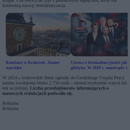
drugie. I od dwóch lat żyje z podskórnym napięciem, które ma
konkretną nazwę: restrukturyzacja.
Komisarz w Krakowie. Znamy
Ustawa o dwukadencyjności jak
nazwisko
gilotyna. W 2029 r. samorządy cz
prawdziwa czystka
W 2024 r. krakowskie firmy zgłosiły do Grodzkiego Urzędu Pracy
zamiar zwolnienia blisko 2 756 osób – niemal trzykrotnie więcej niż
rok wcześniej.
Liczba przedsiębiorstw informujących o
masowych redukcjach podwoiła się.
Reklama
Reklama