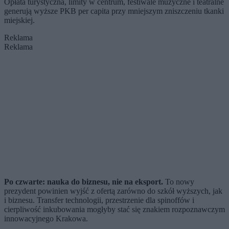
Opłata turystyczna, limity w centrum, festiwale muzyczne i teatralne
generują wyższe PKB per capita przy mniejszym zniszczeniu tkanki
miejskiej.
Reklama
Reklama
Po czwarte: nauka do biznesu, nie na eksport.
To nowy
prezydent powinien wyjść z ofertą zarówno do szkół wyższych, jak
i biznesu. Transfer technologii, przestrzenie dla spinoffów i
cierpliwość inkubowania mogłyby stać się znakiem rozpoznawczym
innowacyjnego Krakowa.