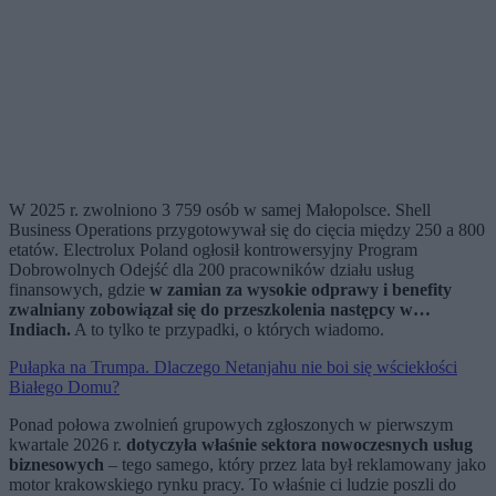
W 2025 r. zwolniono 3 759 osób w samej Małopolsce. Shell
Business Operations przygotowywał się do cięcia między 250 a 800
etatów. Electrolux Poland ogłosił kontrowersyjny Program
Dobrowolnych Odejść dla 200 pracowników działu usług
finansowych, gdzie
w zamian za wysokie odprawy i benefity
zwalniany zobowiązał się do przeszkolenia następcy w…
Indiach.
A to tylko te przypadki, o których wiadomo.
Pułapka na Trumpa. Dlaczego Netanjahu nie boi się wściekłości
Białego Domu?
Ponad połowa zwolnień grupowych zgłoszonych w pierwszym
kwartale 2026 r.
dotyczyła właśnie sektora nowoczesnych usług
biznesowych
– tego samego, który przez lata był reklamowany jako
motor krakowskiego rynku pracy. To właśnie ci ludzie poszli do