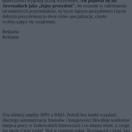
skuteczności wygraną liczbą wyświetleń.
Nie pojawia się na
Juwenaliach jako „fajny prezydent"
, bo rozumie w odróżnieniu
od niektórych poprzedników, że bycie fajnym prezydentem i bycie
dobrym prezydentem to dwie różne specjalizacje, często
wykluczające się wzajemnie.
Reklama
Reklama
Zna różnicę między BPO a R&D. Potrafi bez kartki wyjaśnić,
dlaczego automatyzacja finansów i księgowości likwiduje konkretne
miejsca pracy w krakowskich biurowcach i co miasto może, a czego
nie może z tym zrobić. Był w centrum usług. Rozmawiał z kimś, kto