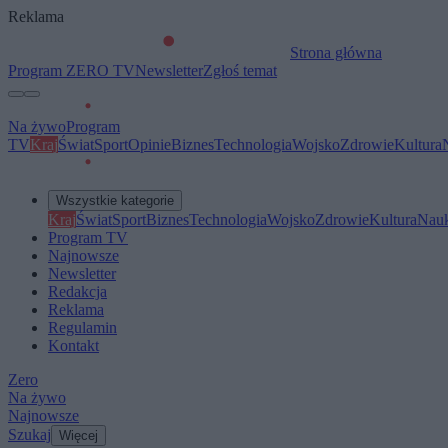
Reklama
Strona główna
Program ZERO TV
Newsletter
Zgłoś temat
Na żywo
Program
TV
Kraj
Świat
Sport
Opinie
Biznes
Technologia
Wojsko
Zdrowie
Kultura
Wszystkie kategorie
Kraj
Świat
Sport
Biznes
Technologia
Wojsko
Zdrowie
Kultura
Nau
Program TV
Najnowsze
Newsletter
Redakcja
Reklama
Regulamin
Kontakt
Zero
Na żywo
Najnowsze
Szukaj
Więcej