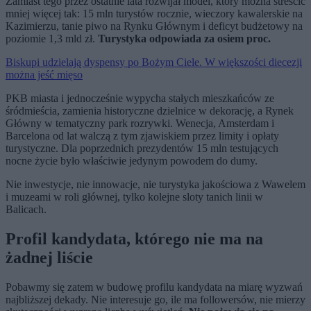
Zamiast tego przez ostatnie lata rozwijał model, który można streścić
mniej więcej tak: 15 mln turystów rocznie, wieczory kawalerskie na
Kazimierzu, tanie piwo na Rynku Głównym i deficyt budżetowy na
poziomie 1,3 mld zł.
Turystyka odpowiada za osiem proc.
Biskupi udzielają dyspensy po Bożym Ciele. W większości diecezji
można jeść mięso
PKB miasta i jednocześnie wypycha stałych mieszkańców ze
śródmieścia, zamienia historyczne dzielnice w dekorację, a Rynek
Główny w tematyczny park rozrywki. Wenecja, Amsterdam i
Barcelona od lat walczą z tym zjawiskiem przez limity i opłaty
turystyczne. Dla poprzednich prezydentów 15 mln testujących
nocne życie było właściwie jedynym powodem do dumy.
Nie inwestycje, nie innowacje, nie turystyka jakościowa z Wawelem
i muzeami w roli głównej, tylko kolejne sloty tanich linii w
Balicach.
Profil kandydata, którego nie ma na
żadnej liście
Pobawmy się zatem w budowę profilu kandydata na miarę wyzwań
najbliższej dekady. Nie interesuje go, ile ma followersów, nie mierzy