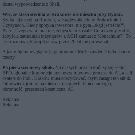
dostał wypowiedzenie z Shell.
Wie, że klasa średnia w Krakowie nie mieszka przy Rynku.
Szuka jej raczej na Ruczaju, w Łagiewnikach, w Prokocimiu i
Czyżynach. Kiedy spotyka inwestora, nie pyta „skąd jesteście?".
Pyta: „Czego wam brakuje, żebyście tu zostali? Co możemy zrobić,
żebyście zatrudniali inżynierów z AGH zamiast z Monachium?" To
jest rozmowa, której Kraków przez 26 lat nie prowadził.
A jak mógłby wyglądać jego program? Może zawierać tylko cztery
rzeczy.
Po pierwsze: nowy silnik.
Na naszych oczach kończy się sektor
BPO, globalne korporacje przenoszą rutynowe procesy do AI, a call
centers do Indii. Kraków musi zdecydować, czym zastąpi ten silnik.
Odpowiedź jest tu, na miejscu: deep-tech, biotechnologia,
obronność, przestrzeń kosmiczna, AI.
Reklama
Reklama