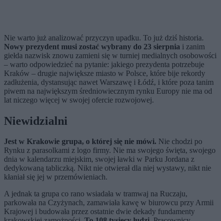
Nie warto już analizować przyczyn upadku. To już dziś historia.
Nowy prezydent musi zostać wybrany do 23 sierpnia
i zanim
giełda nazwisk znowu zamieni się w turniej medialnych osobowości
– warto odpowiedzieć na pytanie: jakiego prezydenta potrzebuje
Kraków – drugie największe miasto w Polsce, które bije rekordy
zadłużenia, dystansując nawet Warszawę i Łódź, i które poza tanim
piwem na największym średniowiecznym rynku Europy nie ma od
lat niczego więcej w swojej ofercie rozwojowej.
Niewidzialni
Jest w Krakowie grupa, o której się nie mówi.
Nie chodzi po
Rynku z parasolkami z logo firmy. Nie ma swojego święta, swojego
dnia w kalendarzu miejskim, swojej ławki w Parku Jordana z
dedykowaną tabliczką. Nikt nie otwierał dla niej wystawy, nikt nie
kłaniał się jej w przemówieniach.
A jednak ta grupa co rano wsiadała w tramwaj na Ruczaju,
parkowała na Czyżynach, zamawiała kawę w biurowcu przy Armii
Krajowej i budowała przez ostatnie dwie dekady fundamenty
krakowskiej zamożności.
To 108 tysięcy ludzi.
Pracownicy