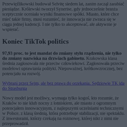
Przewięźlikowski budował Selvitę siedem lat, zanim zaczął zarabiać
pieniądze. Królewski tworzył Synerise, gdy jednocześnie branża
sceptycznie oceniała wyniki finansowe spółki. Miasto, które chce
mieć takie firmy, musi rozumieć, że innowacja nie zwraca się w
ciągu jednej kadencji. I nie tylko to akceptować, ale aktywnie je
wspierać.
Koniec TikTok politics
97,93 proc. to jest mandat do zmiany stylu rządzenia, nie tylko
do zmiany nazwiska na drzwiach gabinetu.
Krakowska klasa
średnia zagłosowała nie przeciw człowiekowi. Zagłosowała przeciw
modelowi uprawiania polityki. Niepoważnej, krótkowzrocznej, bez
potencjału na rozwój.
Wybrani przez Sejm, ale bez prawa do orzekania. Sędziowie TK idą
do Strasburga
Nowy model jest możliwy, wymaga tylko kogoś, kto rozumie, że
Kraków to nie klub nocny z lotniskiem, ale miasto z ogromnym
potencjałem innowacyjnym, z najlepszymi uczelniami technicznymi
w Polsce, z klasą średnią, która potrzebuje stabilizacji, nie spektaklu.
Z inwestorami, którzy czekają na rozmowę, której nikt z nimi nie
przeprowadził.