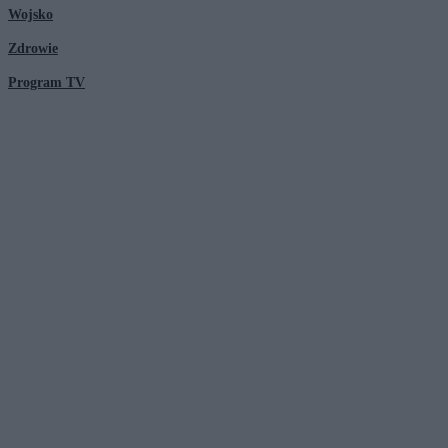
Wojsko
Zdrowie
Program TV
© 2026 Kanał Zero Spółka Akcyjna