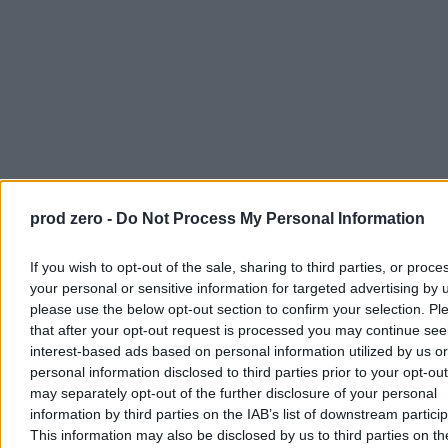
prod zero -
Do Not Process My Personal Information
Wrocław ma podobne uczelnie techniczne co Kraków. Ma
porównywalną liczbę studentów. I ma Profitroom, DocPlanner,
If you wish to opt-out of the sale, sharing to third parties, or proce
Infermedica. Kraków ma… AGH z 6 tys. doktorantów na kilometr
your personal or sensitive information for targeted advertising by 
kwadratowy i jednego unicorna w budowie.
Coś tu wyraźnie nie
please use the below opt-out section to confirm your selection. Pl
gra.
that after your opt-out request is processed you may continue see
Drakula kontra Wawel
interest-based ads based on personal information utilized by us or
personal information disclosed to third parties prior to your opt-ou
may separately opt-out of the further disclosure of your personal
To, że historia zabytkowej metropolii z silnym akademickim
ośrodkiem może potoczyć się inaczej, udowodnił w ostatnich latach
information by third parties on the IAB’s list of downstream partici
wieloletni burmistrz Kluż-Napoka (Cluj-Napoca) w Rumunii. Ta
This information may also be disclosed by us to third parties on t