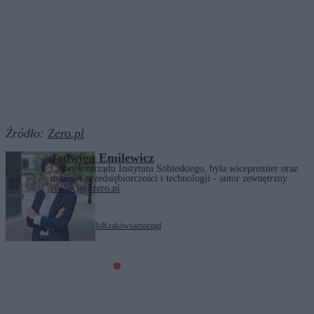
Źródło:
Zero.pl
Jadwiga Emilewicz
Członek zarządu Instytutu Sobieskiego, była wicepremier oraz
minister przedsiębiorczości i technologii - autor zewnętrzny
redakcja@zero.pl
Tagi:
Aleksander Miszalski
Kraków
samorząd