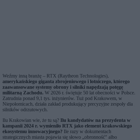
Weźmy inną branżę – RTX (Raytheon Technologies),
amerykańskiego giganta zbrojeniowego i lotniczego, którego
zaawansowane systemy obrony i silniki napędzają potęgę
militarną Zachodu.
W 2026 r. świętuje 50 lat obecności w Polsce.
Zatrudnia ponad 9,1 tys. inżynierów. Tuż pod Krakowem, w
Niepołomicach, działa zakład produkujący precyzyjne zespoły dla
silników odrzutowych.
Ilu Krakowian wie, że tu są?
Ilu kandydatów na prezydenta w
kampanii 2024 r. wymieniło RTX jako element krakowskiego
ekosystemu innowacyjnego?
Ile razy w dokumentach
strategicznych miasta pojawia się słowo „obronność" albo