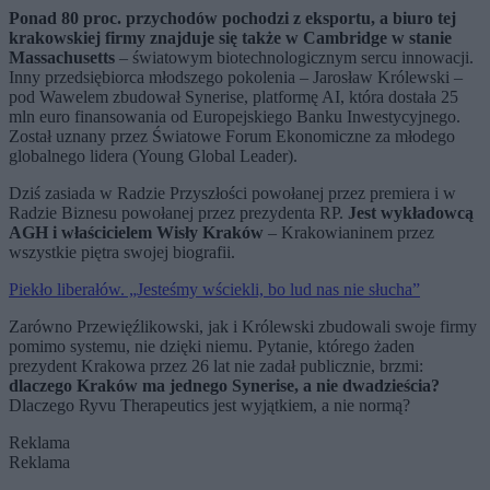
Ponad 80 proc. przychodów pochodzi z eksportu, a biuro tej
krakowskiej firmy znajduje się także w Cambridge w stanie
Massachusetts
– światowym biotechnologicznym sercu innowacji.
Inny przedsiębiorca młodszego pokolenia – Jarosław Królewski –
pod Wawelem zbudował Synerise, platformę AI, która dostała 25
mln euro finansowania od Europejskiego Banku Inwestycyjnego.
Został uznany przez Światowe Forum Ekonomiczne za młodego
globalnego lidera (Young Global Leader).
Dziś zasiada w Radzie Przyszłości powołanej przez premiera i w
Radzie Biznesu powołanej przez prezydenta RP.
Jest wykładowcą
AGH i właścicielem Wisły Kraków
– Krakowianinem przez
wszystkie piętra swojej biografii.
Piekło liberałów. „Jesteśmy wściekli, bo lud nas nie słucha”
Zarówno Przewięźlikowski, jak i Królewski zbudowali swoje firmy
pomimo systemu, nie dzięki niemu. Pytanie, którego żaden
prezydent Krakowa przez 26 lat nie zadał publicznie, brzmi:
dlaczego Kraków ma jednego Synerise, a nie dwadzieścia?
Dlaczego Ryvu Therapeutics jest wyjątkiem, a nie normą?
Reklama
Reklama