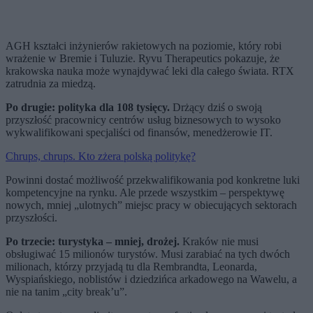
AGH kształci inżynierów rakietowych na poziomie, który robi
wrażenie w Bremie i Tuluzie. Ryvu Therapeutics pokazuje, że
krakowska nauka może wynajdywać leki dla całego świata. RTX
zatrudnia za miedzą.
Po drugie: polityka dla 108 tysięcy.
Drżący dziś o swoją
przyszłość pracownicy centrów usług biznesowych to wysoko
wykwalifikowani specjaliści od finansów, menedżerowie IT.
Chrups, chrups. Kto zżera polską politykę?
Powinni dostać możliwość przekwalifikowania pod konkretne luki
kompetencyjne na rynku. Ale przede wszystkim – perspektywę
nowych, mniej „ulotnych” miejsc pracy w obiecujących sektorach
przyszłości.
Po trzecie: turystyka – mniej, drożej.
Kraków nie musi
obsługiwać 15 milionów turystów. Musi zarabiać na tych dwóch
milionach, którzy przyjadą tu dla Rembrandta, Leonarda,
Wyspiańskiego, noblistów i dziedzińca arkadowego na Wawelu, a
nie na tanim „city break’u”.