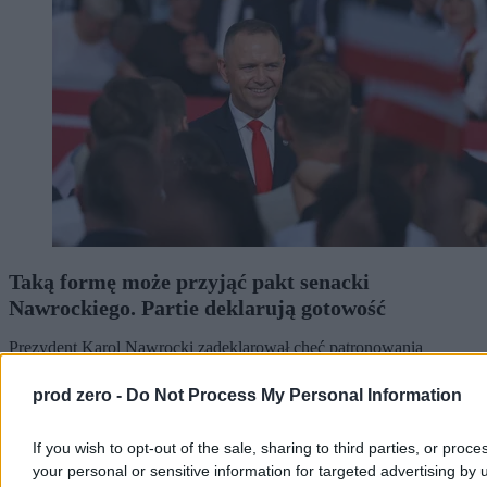
Taką formę może przyjąć pakt senacki
Nawrockiego. Partie deklarują gotowość
Prezydent Karol Nawrocki zadeklarował chęć patronowania
prawicowemu paktowi senackiemu. Choć przedstawiciele Prawa i
Sprawiedliwości, obu Konfederacji oraz Rozwoju Plus deklarują w
prod zero -
Do Not Process My Personal Information
rozmowach z Zero.pl gotowość do negocjacji, istnieje kilka
potencjalnych „ale”. – Nasz Senat oparty jest na dziwacznej
ordynacji wyborczej – mówi Zero.pl prof. Rafał Chwedoruk.
If you wish to opt-out of the sale, sharing to third parties, or proce
your personal or sensitive information for targeted advertising by 