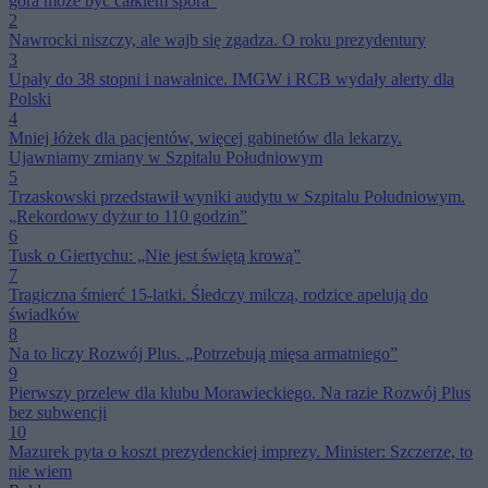
góra może być całkiem spora”
2
Nawrocki niszczy, ale wajb się zgadza. O roku prezydentury
3
Upały do 38 stopni i nawałnice. IMGW i RCB wydały alerty dla
Polski
4
Mniej łóżek dla pacjentów, więcej gabinetów dla lekarzy.
Ujawniamy zmiany w Szpitalu Południowym
5
Trzaskowski przedstawił wyniki audytu w Szpitalu Południowym.
„Rekordowy dyżur to 110 godzin”
6
Tusk o Giertychu: „Nie jest świętą krową”
7
Tragiczna śmierć 15-latki. Śledczy milczą, rodzice apelują do
świadków
8
Na to liczy Rozwój Plus. „Potrzebują mięsa armatniego”
9
Pierwszy przelew dla klubu Morawieckiego. Na razie Rozwój Plus
bez subwencji
10
Mazurek pyta o koszt prezydenckiej imprezy. Minister: Szczerze, to
nie wiem