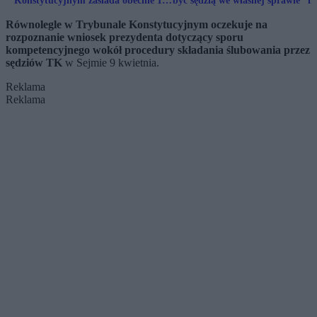
Konstytucyjnym zasiada obecnie 11
być sędzią we własnej sprawie” ni
sędziów, a nie 15
dotyczy TK
Równolegle w Trybunale Konstytucyjnym oczekuje na
rozpoznanie wniosek prezydenta dotyczący sporu
kompetencyjnego wokół procedury składania ślubowania przez
sędziów TK
w Sejmie 9 kwietnia.
Reklama
Reklama