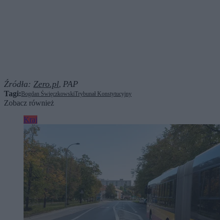
Źródła:
Zero.pl
PAP
,
Tagi:
Bogdan Święczkowski
Trybunał Konstytucyjny
Zobacz również
Kraj