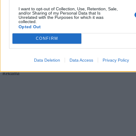
którzy znają zasady
I want to opt-out of Collection, Use, Retention, Sale,
Zakupy w internecie miały być proste: znaleźć produkt, porównać
and/or Sharing of my Personal Data that Is
cenę, dodać do koszyka i zapłacić. W praktyce coraz częściej
Unrelated with the Purposes for which it was
collected.
przypominają system małych decyzji, w którym końcowa kwota
Opted Out
zależy nie tylko od ceny widocznej na karcie produktu.
CONFIRM
Redakcja Zero.pl
Dzisiaj 14:23
Data Deletion
Data Access
Privacy Policy
6 min
Reklama
Reklama