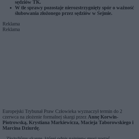
sędziów TK.
W tle sprawy pozostaje nierozstrzygnięty spór o ważność
ślubowania złożonego przez sędziów w Sejmie.
Reklama
Reklama
Europejski Trybunał Praw Człowieka wyznaczył termin do 2
czerwca na złożenie formalnej skargi przez
Annę Korwin-
Piotrowską, Krystiana Markiewicza, Macieja Taborowskiego i
Marcina Dziurdę
.
– Złożyliśmy skargę, której odpis najpierw musi zostać