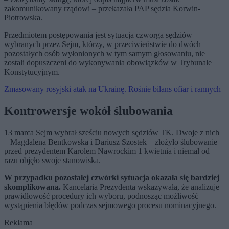
zakomunikowany rządowi – przekazała PAP sędzia Korwin-
Piotrowska.
Przedmiotem postępowania jest sytuacja czworga sędziów
wybranych przez Sejm, którzy, w przeciwieństwie do dwóch
pozostałych osób wyłonionych w tym samym głosowaniu, nie
zostali dopuszczeni do wykonywania obowiązków w Trybunale
Konstytucyjnym.
Zmasowany rosyjski atak na Ukrainę. Rośnie bilans ofiar i rannych
Kontrowersje wokół ślubowania
13 marca Sejm wybrał sześciu nowych sędziów TK. Dwoje z nich
– Magdalena Bentkowska i Dariusz Szostek – złożyło ślubowanie
przed prezydentem Karolem Nawrockim 1 kwietnia i niemal od
razu objęło swoje stanowiska.
W przypadku pozostałej czwórki sytuacja okazała się bardziej
skomplikowana.
Kancelaria Prezydenta wskazywała, że analizuje
prawidłowość procedury ich wyboru, podnosząc możliwość
wystąpienia błędów podczas sejmowego procesu nominacyjnego.
Reklama