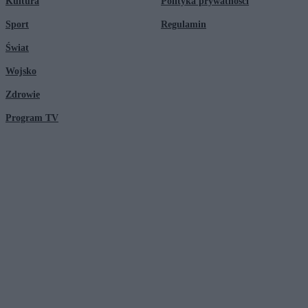
Kultura
Polityka prywatności
Sport
Regulamin
Świat
Wojsko
Zdrowie
Program TV
© 2026 Kanał Zero Spółka Akcyjna