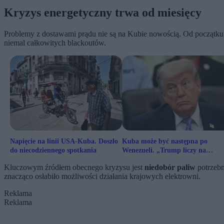
Kryzys energetyczny trwa od miesięcy
Problemy z dostawami prądu nie są na Kubie nowością. Od początku
niemal całkowitych blackoutów.
Napięcie na linii USA-Kuba. Doszło
Kuba może być następna po
do niecodziennego spotkania
Wenezueli. „Trump liczy na
podobny scenariusz jak w
Kluczowym źródłem obecnego kryzysu jest
niedobór paliw
potrzebn
Wenezueli”
znacząco osłabiło możliwości działania krajowych elektrowni.
Reklama
Reklama