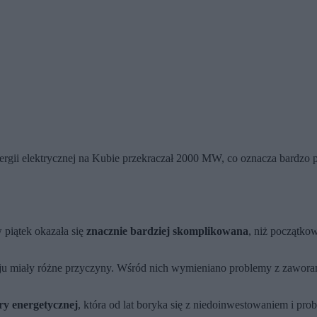
ergii elektrycznej na Kubie przekraczał 2000 MW, co oznacza bardzo
 piątek okazała się
znacznie bardziej skomplikowana
, niż początk
ju miały różne przyczyny. Wśród nich wymieniano problemy z zawora
ury energetycznej
, która od lat boryka się z niedoinwestowaniem i pr