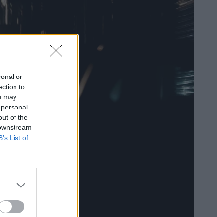
sonal or
ection to
ou may
 personal
out of the
 downstream
B’s List of