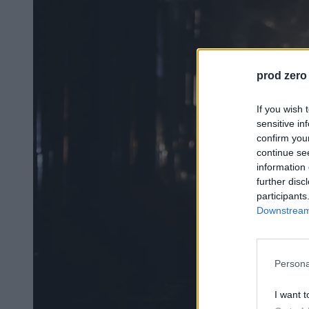
prod zero
If you wish 
sensitive in
confirm you
continue se
information 
further disc
participants
Downstream 
Persona
I want t