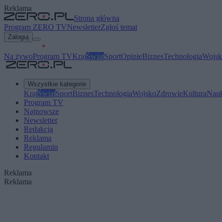
Reklama
Strona główna
Program ZERO TV
Newsletter
Zgłoś temat
Zaloguj
Na żywo
Program TV
Kraj
Świat
Sport
Opinie
Biznes
Technologia
Wojsk
Wszystkie kategorie
Kraj
Świat
Sport
Biznes
Technologia
Wojsko
Zdrowie
Kultura
Nau
Program TV
Najnowsze
Newsletter
Redakcja
Reklama
Regulamin
Kontakt
Reklama
Reklama