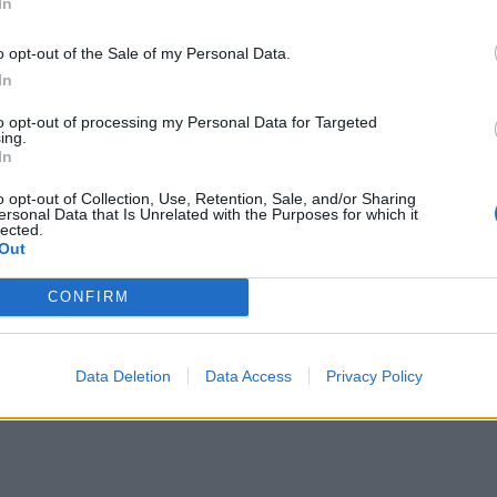
In
o opt-out of the Sale of my Personal Data.
In
to opt-out of processing my Personal Data for Targeted
ing.
In
o opt-out of Collection, Use, Retention, Sale, and/or Sharing
ersonal Data that Is Unrelated with the Purposes for which it
o Mastrascusa / PAP)
lected.
Out
wyłączona po kolejnej poważnej usterce.
um Kuby, a deficyt mocy przekracza 2000 MW.
py z Wenezueli i ograniczeniu importu paliw.
CONFIRM
Według informacji przekazanych przez państwową spółkę energetyczną
ów prądu. Przyczyną jest
wyłączenie głównej elektrowni cieplnej w 
Data Deletion
Data Access
Privacy Policy
tej elektrowni w maju
. Tym razem awaryjne wyłączenie zostało wy