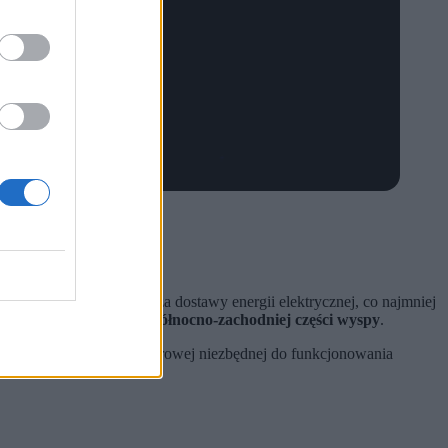
 UNE, odpowiedzialną za dostawy energii elektrycznej, co najmniej
Matanzas, położonej w północno-zachodniej części wyspy
.
muszone brakiem wody surowej niezbędnej do funkcjonowania