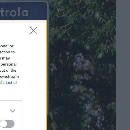
sonal or
ection to
ou may
 personal
out of the
 downstream
B’s List of