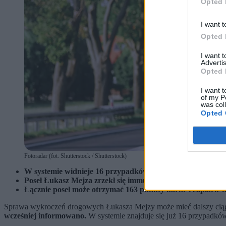
Opted 
I want t
Opted 
I want 
Advertis
Opted 
I want t
of my P
was col
Opted 
Fotoradar (fot. Shutterstock / Shutterstock)
W systemie widnieje 16 przypadków przekroczenia prędkośc
Poseł Łukasz Mejza zrzekł się immunitetu w związku ze z
Łącznie poseł może otrzymać 163 punkty karne i zapłacić ni
Sprawa wykroczeń drogowych Łukasza Mejzy może mieć dalszy ciąg 
wcześniej informowano.
W systemie znajduje się już 16 przypadków