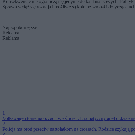
Konsekwencje nie ograniczą się jedynie do kar finansowych. Polityk 
Sprawa wciąż się rozwija i możliwe są kolejne wnioski dotyczące uc
Najpopularniejsze
Reklama
Reklama
1
Volkswagen tonie na oczach właścicieli. Dramatyczny apel o działani
2
Policja ma broń przeciw nastolatkom na crossach. Rodzice szykują p
3