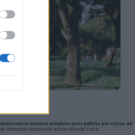
ejestrowanych naruszeń przepisów przez polityka jest wyższa, niż
nie immunitetu obejmowały jedynie dziewięć z nich.