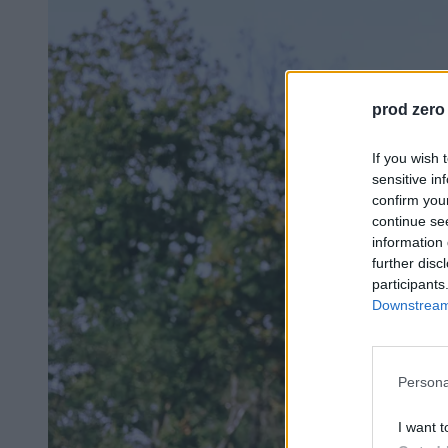
prod zero
If you wish 
sensitive in
confirm you
continue se
information 
further disc
participants
Downstream 
Persona
I want t