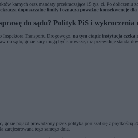
tów karnych oraz mandaty przekraczające 15 tys. zł. Po doliczeniu z
ekracza dopuszczalne limity i oznacza poważne konsekwencje dla
sprawę do sądu? Polityk PiS i wykroczenia
 Inspektora Transportu Drogowego,
na tym etapie instytucja czeka 
w do sądu, gdzie kary mogą być surowsze, niż przewiduje standardowy
ic, gdzie pojazd prowadzony przez polityka poruszał się z prędkością 
ła zarejestrowana tego samego dnia.