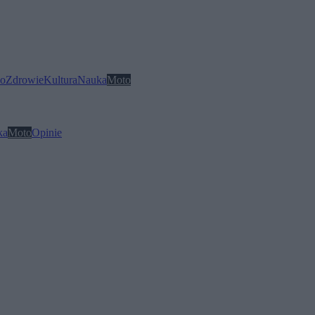
o
Zdrowie
Kultura
Nauka
Moto
ka
Moto
Opinie