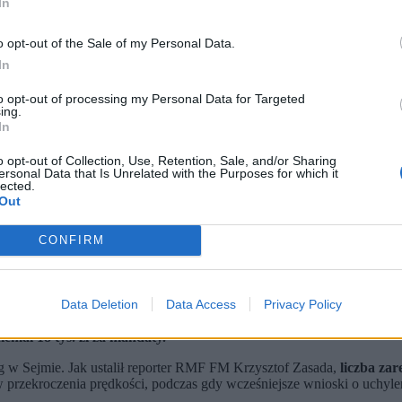
In
o opt-out of the Sale of my Personal Data.
In
to opt-out of processing my Personal Data for Targeted
ing.
In
o opt-out of Collection, Use, Retention, Sale, and/or Sharing
ersonal Data that Is Unrelated with the Purposes for which it
lected.
Out
CONFIRM
Data Deletion
Data Access
Privacy Policy
i przez polityka Prawa i Sprawiedliwości.
darzeniami drogowymi.
emal 18 tys. zł za mandaty.
w Sejmie. Jak ustalił reporter RMF FM Krzysztof Zasada,
liczba zar
 przekroczenia prędkości, podczas gdy wcześniejsze wnioski o uchyle