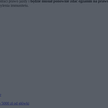
straci prawo jazdy i
będzie musiał ponownie zdać egzamin na prawo
hylenia immunitetu.
e
o 5000 zł od główki