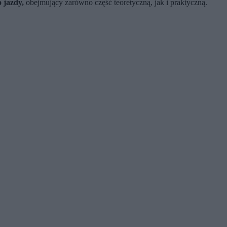
 jazdy,
obejmujący zarówno część teoretyczną, jak i praktyczną.