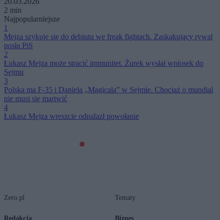
20.03.2026
2 min
Najpopularniejsze
1
Mejza szykuje się do debiutu we freak fightach. Zaskakujący rywal
posła PiS
2
Łukasz Mejza może stracić immunitet. Żurek wysłał wniosek do
Sejmu
3
Polska ma F-35 i Daniela „Magicala” w Sejmie. Chociaż o mundial
nie musi się martwić
4
Łukasz Mejza wreszcie odnalazł powołanie
Zero.pl
Tematy
Redakcja
Biznes