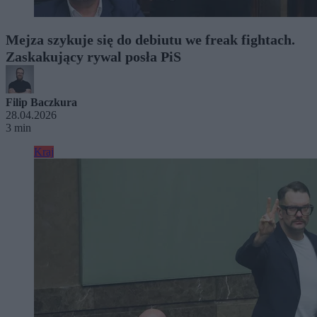
Mejza szykuje się do debiutu we freak fightach.
Zaskakujący rywal posła PiS
Filip Baczkura
28.04.2026
3 min
Kraj