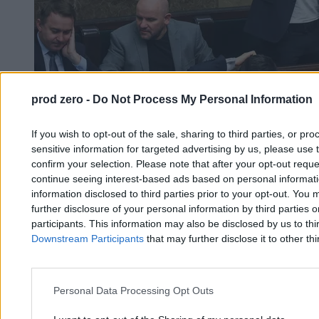
prod zero -
Do Not Process My Personal Information
If you wish to opt-out of the sale, sharing to third parties, or pr
sensitive information for targeted advertising by us, please use 
confirm your selection. Please note that after your opt-out req
Kolejny rajd Łukasza Mejzy. Poseł się tłumaczy:
continue seeing interest-based ads based on personal informatio
Mało ciekawa historia
information disclosed to third parties prior to your opt-out. You 
further disclosure of your personal information by third parties 
participants. This information may also be disclosed by us to thi
Filip Baczkura
Downstream Participants
that may further disclose it to other thi
14.04.2026
3 min
Kraj
Personal Data Processing Opt Outs