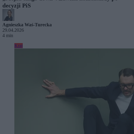
decyzji PiS
Agnieszka Waś-Turecka
29.04.2026
4 min
Kraj