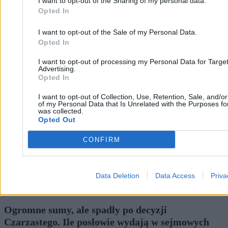
I want to opt-out of the Sharing of my personal data.
Opted In
I want to opt-out of the Sale of my Personal Data.
Opted In
I want to opt-out of processing my Personal Data for Targe
Advertising.
Opted In
I want to opt-out of Collection, Use, Retention, Sale, and/o
of my Personal Data that Is Unrelated with the Purposes for
was collected.
Opted Out
CONFIRM
Data Deletion
Data Access
Priva
Ogromne sumy, ale spadły po decyzji
Czarzastego. Ile posłowie wydają w sejmowych