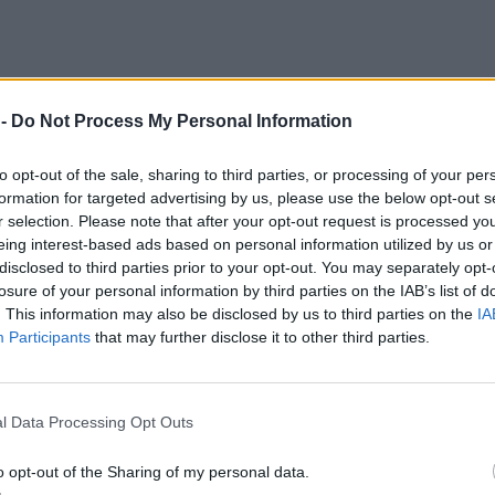
 -
Do Not Process My Personal Information
to opt-out of the sale, sharing to third parties, or processing of your per
formation for targeted advertising by us, please use the below opt-out s
r selection. Please note that after your opt-out request is processed y
eing interest-based ads based on personal information utilized by us or
disclosed to third parties prior to your opt-out. You may separately opt-
losure of your personal information by third parties on the IAB’s list of
ali, który w internecie wywołuje masę pytań o to, jak na co dzień
. This information may also be disclosed by us to third parties on the
IA
e zalet, ale nie jest to dobre rozwiązanie dla każdego. Programi
Participants
that may further disclose it to other third parties.
ia w gry. Idealnie sprawdzają się w pracy wielozadaniowej.
rdzo często są to zdjęcia testowanego sprzętu albo uruchomionych gier.
l Data Processing Opt Outs
go korzysta i czy jest to wygodne.
na co dzień zarówno z komputerem z Windowsem, jak i macOS. Szczegól
o opt-out of the Sharing of my personal data.