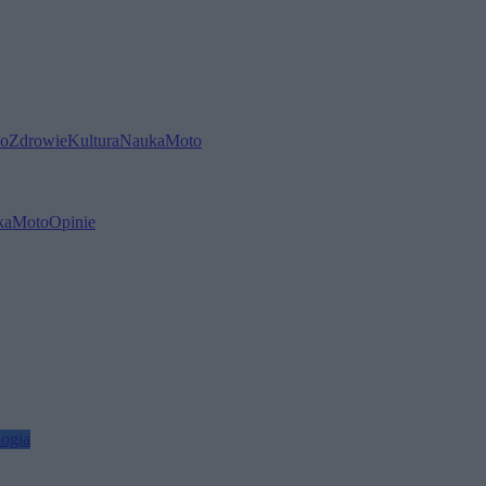
o
Zdrowie
Kultura
Nauka
Moto
ka
Moto
Opinie
ogia