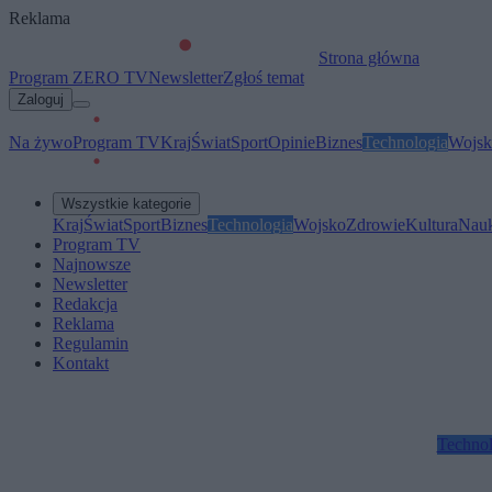
Reklama
Strona główna
Program ZERO TV
Newsletter
Zgłoś temat
Zaloguj
Na żywo
Program TV
Kraj
Świat
Sport
Opinie
Biznes
Technologia
Wojsk
Wszystkie kategorie
Kraj
Świat
Sport
Biznes
Technologia
Wojsko
Zdrowie
Kultura
Nau
Program TV
Najnowsze
Newsletter
Redakcja
Reklama
Regulamin
Kontakt
Technol