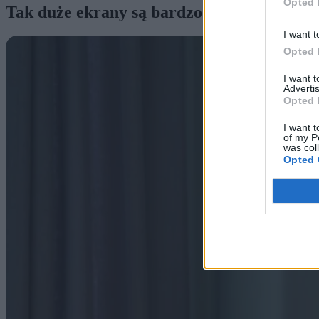
Opted 
Tak duże ekrany są bardzo rzadko spotyk
I want t
Opted 
I want 
Advertis
Opted 
I want t
of my P
was col
Opted 