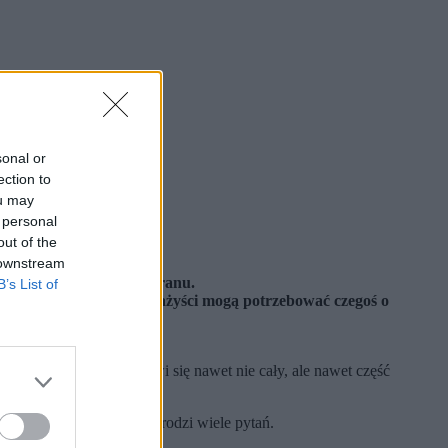
sonal or
ection to
ou may
 personal
out of the
 downstream
 używa się tak dużego ekranu.
B’s List of
ści i wbrew pozorom montażyści mogą potrzebować czegoś o
 Jak tylko w kadrze pojawi się nawet nie cały, ale nawet część
nie ten drugi przypadek rodzi wiele pytań.