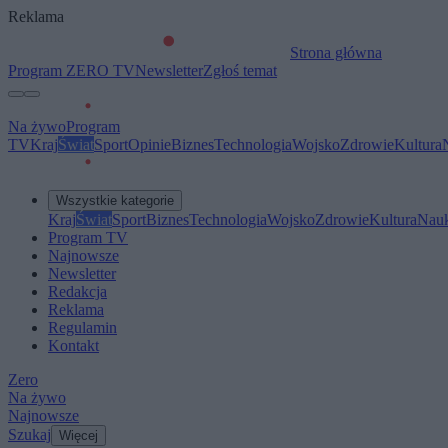
Reklama
Strona główna
Program ZERO TV
Newsletter
Zgłoś temat
Na żywo
Program
TV
Kraj
Świat
Sport
Opinie
Biznes
Technologia
Wojsko
Zdrowie
Kultura
Wszystkie kategorie
Kraj
Świat
Sport
Biznes
Technologia
Wojsko
Zdrowie
Kultura
Nau
Program TV
Najnowsze
Newsletter
Redakcja
Reklama
Regulamin
Kontakt
Zero
Na żywo
Najnowsze
Szukaj
Więcej