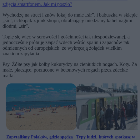
zdjęcia smartfonem. Jak mi poszło?
Wychodzę na street i znów lokaj do mnie „sir”, i babuszka w sklepie
„sir”, i chłopak z junk shopu, obrabiający miedziany kabel nagimi
dłońmi, „sir”.
Topię się więc w serowości i gościnności tak niespodziewanej, a
jednocześnie próbuję złapać wdech wśród spalin i zapachów tak
odmiennych od europejskich, że wykręcają żołądek wielkim
znakiem zapytania.
Psy. Żółte psy jak kolby kukurydzy na cieniutkich nogach. Koty. Za
małe, płaczące, porzucone w betonowych rogach przez zdechłe
matki.
Zapytaliśmy Polaków, gdzie spędzą
Typy ludzi, których spotkasz w