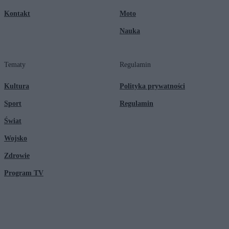
Kontakt
Moto
Nauka
Tematy
Regulamin
Kultura
Polityka prywatności
Sport
Regulamin
Świat
Wojsko
Zdrowie
Program TV
© 2026 Kanał Zero Spółka Akcyjna