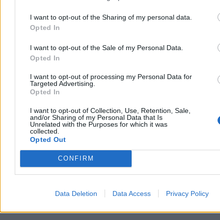
I want to opt-out of the Sharing of my personal data.
Opted In
I want to opt-out of the Sale of my Personal Data.
Opted In
I want to opt-out of processing my Personal Data for
Targeted Advertising.
Dzieci ze slumsów uśmiechają się i mówią po angielsku lepiej od polskich maturzystów. (fot.
Archiwum prywatne)
Opted In
To nie jest europejskie żebranie na smuta
, tu tryskają nadmiary
I want to opt-out of Collection, Use, Retention, Sale,
energii w każdym atomie i załomie, i zapachy znów uderzają.
and/or Sharing of my Personal Data that Is
Muszę zapalić od tej całej nowości, dostrzegam sklepik i czuję się z
Unrelated with the Purposes for which it was
collected.
tym prawie źle, ale „poproszę Marlboro”. „Ile?” Ile? No – paczkę.
Opted Out
Ekspedientka robi wielkie oczy. – „Ale to drogo”, próbuje mnie
opanować, ale ja już jestem zdeterminowany –
170 peso – 13 zł.
„Oh, and a fire”, „fire”
– śmieją się ze mnie z mężem, że nie
CONFIRM
powiedziałem „lighter”.
Reklama
Reklama
Data Deletion
Data Access
Privacy Policy