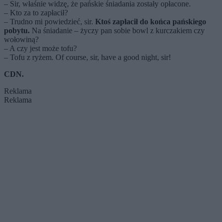
– Sir, właśnie widzę, że pańskie śniadania zostały opłacone.
– Kto za to zapłacił?
– Trudno mi powiedzieć, sir.
Ktoś zapłacił do końca pańskiego
pobytu.
Na śniadanie – życzy pan sobie bowl z kurczakiem czy
wołowiną?
– A czy jest może tofu?
– Tofu z ryżem. Of course, sir, have a good night, sir!
CDN.
Reklama
Reklama