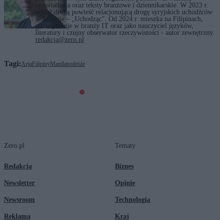
opowiadania oraz teksty branżowe i dziennikarskie. W 2023 r.
wydał drugą powieść relacjonującą drogę syryjskich uchodźców
w Europie – „Uchodząc”. Od 2024 r. mieszka na Filipinach,
gdzie pracuje w branży IT oraz jako nauczyciel języków,
literatury i czujny obserwator rzeczywistości - autor zewnętrzny.
redakcja@zero.pl
Tagi:
Azja
Filipiny
Manila
podróże
Zero.pl
Tematy
Redakcja
Biznes
Newsletter
Opinie
Newsroom
Technologia
Reklama
Kraj