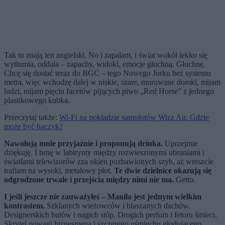
Tak tu znają ten angielski. No i zapalam, i świat wokół lekko się
wytłumia, oddala – zapachy, widoki, emocje głuchną. Głuchnę.
Chcę się dostać teraz do BGC – tego Nowego Jorku bez systemu
metra, więc wchodzę dalej w niskie, szare, murowane domki, mijam
ludzi, mijam pięciu facetów pijących piwo „Red Horse” z jednego
plastikowego kubka.
Przeczytaj także:
Wi-Fi na pokładzie samolotów Wizz Air. Gdzie
może być haczyk?
Nawołują mnie przyjaźnie i proponują drinka.
Uprzejmie
dziękuję. I brnę w labirynty między rozwieszonymi ubraniami i
światłami telewizorów zza okien pozbawionych szyb, aż wreszcie
trafiam na wysoki, metalowy płot.
Te dwie dzielnice okazują się
odgrodzone trwale i przejścia między nimi nie ma.
Getto.
I jeśli jeszcze nie zauważyłeś – Manila jest jednym wielkim
kontrastem.
Szklanych wieżowców i blaszanych dachów.
Designerskich butów i nagich stóp. Drogich perfum i fetoru śmieci.
Skrytej powagi biznesmena i szczerego uśmiechu głodującego