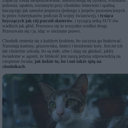
Zapachy rosną niespodziewanie, intensyfikują się dymem, resztkami
jedzenia, upałem, rozsianym przy chodniku śmieciem i spaliną
huczącego jak samolot jeepneya (jednego z jeepów pozostawionych
tu przez Amerykanów podczas II wojny światowej), i
tysiąca
bzyczących jak rój pszczół skuterów
, i ryczącą setką SUV-ów
wielkich jak głód. Przesuwa się to wszystko wzdłuż drogi.
Przesuwam się i ja, idąc w nieznane prawo.
Chodnik zmienia się z każdym krokiem, bo zaczyna go brakować.
Narastają kartony, gruzowiska, śmieci i bezdomne koty. Jest mi ich
tak cholernie szkoda, bo są miłe, ufne i dają się głaskać, jakby
świadome w agonii, że bliskość jest naszą jedyną odpowiedzią na
cierpienie świata;
jak ludzie tu, bo i oni także śpią na
chodnikach
.