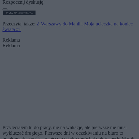
Rozpocznij dyskusję!
Przeczytaj także:
Z Warszawy do Manili. Moja ucieczka na koniec
świata #1
Reklama
Reklama
Przyleciałem tu do pracy, nie na wakacje, ale pierwsze nie musi
wykluczać drugiego. Pierwsze dni w oczekiwaniu na biuro to
hotelowa duszność – miejsce na styku dwóch dzielnic: perły Manili