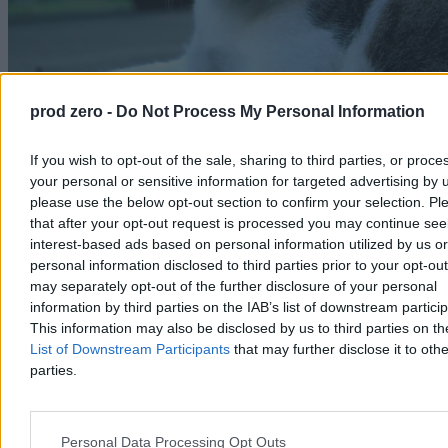
prod zero -
Do Not Process My Personal Information
Bezdomny kot w Manili. (fot. Archiwum prywatne)
If you wish to opt-out of the sale, sharing to third parties, or proce
Jakiś karton, resztka namiotu, przed nim brązowe stopy i nagle
your personal or sensitive information for targeted advertising by 
„siuu!”, leci woda z kubka na betonowy gruz. Wzdrygnąłem się.
Wchodzę pod akwedukt, z którego skapuje woda. Matka myje tu
please use the below opt-out section to confirm your selection. Pl
dziecko, ojciec napełnia baniak wodą, a dziad czyści czarne stopy.
that after your opt-out request is processed you may continue see
Mijam ich, skręcam w kolejne prawo i wchodzę między domy.
interest-based ads based on personal information utilized by us or
Obiegają mnie dzieciaki, ich wyciągnięte dłonie trafiają na moje
personal information disclosed to third parties prior to your opt-ou
monety.
Dzieci ze slumsów uśmiechają się i mówią po angielsku
may separately opt-out of the further disclosure of your personal
lepiej od polskich maturzystów.
information by third parties on the IAB’s list of downstream partici
This information may also be disclosed by us to third parties on t
List of Downstream Participants
that may further disclose it to othe
parties.
Personal Data Processing Opt Outs