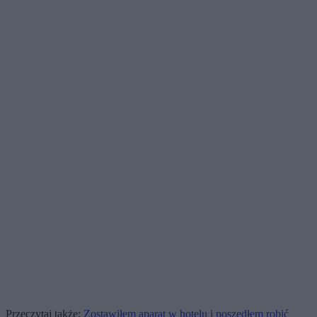
Przeczytaj także:
Zostawiłem aparat w hotelu i poszedłem robić