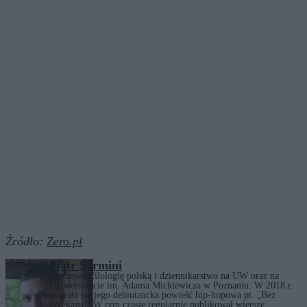
Źródło:
Zero.pl
Piotr Sarmini
Studiował filologię polską i dziennikarstwo na UW oraz na
Uniwersytecie im. Adama Mickiewicza w Poznaniu. W 2018 r.
ukazała się jego debiutancka powieść hip-hopowa pt. „Bez
przekazu”. W tym czasie regularnie publikował wiersze,