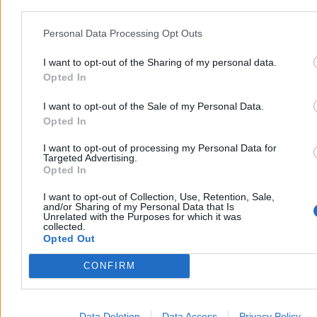
Personal Data Processing Opt Outs
I want to opt-out of the Sharing of my personal data.
Opted In
I want to opt-out of the Sale of my Personal Data.
Opted In
I want to opt-out of processing my Personal Data for
Targeted Advertising.
USA brakuje broni? Trump miał zażądać
Opted In
wyjaśnień od szefa Pentagonu
I want to opt-out of Collection, Use, Retention, Sale,
Stany Zjednoczone zmagają się z poważnym deficytem uzbrojenia,
and/or Sharing of my Personal Data that Is
Unrelated with the Purposes for which it was
co bezpośrednio wpływa na ich działania zbrojne. Z doniesień prasy
collected.
wynika, że Donald Trump wyraził głębokie niezadowolenie z
Opted Out
powodu niepełnych informacji o stanie magazynów. Biały Dom
kategorycznie odrzuca te ustalenia.
CONFIRM
Agnieszka Waś-Turecka
Data Deletion
Data Access
Privacy Policy