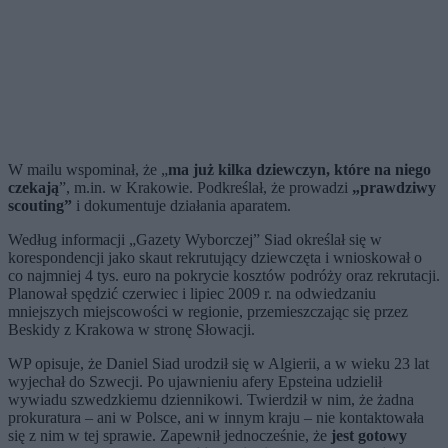
W mailu wspominał, że „
ma już kilka dziewczyn, które na niego
czekają
”, m.in. w Krakowie. Podkreślał, że prowadzi
„prawdziwy
scouting”
i dokumentuje działania aparatem.
Według informacji „Gazety Wyborczej” Siad określał się w
korespondencji jako skaut rekrutujący dziewczęta i wnioskował o
co najmniej 4 tys. euro na pokrycie kosztów podróży oraz rekrutacji.
Planował spędzić czerwiec i lipiec 2009 r. na odwiedzaniu
mniejszych miejscowości w regionie, przemieszczając się przez
Beskidy z Krakowa w stronę Słowacji.
WP opisuje, że Daniel Siad urodził się w Algierii, a w wieku 23 lat
wyjechał do Szwecji. Po ujawnieniu afery Epsteina udzielił
wywiadu szwedzkiemu dziennikowi. Twierdził w nim, że żadna
prokuratura – ani w Polsce, ani w innym kraju – nie kontaktowała
się z nim w tej sprawie. Zapewnił jednocześnie, że
jest gotowy