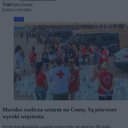
Tagi:
Jeffrey Epstein
Zobacz również
Świat
Maroko rozlicza szturm na Ceutę. Są pierwsze
wyroki więzienia
Przed marokańskimi sądami rozpoczęły się procesy 86 osób