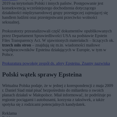
2019 na terytorium Polski i innych państw. Postępowanie jest
konsekwencją wcześniejszego dochodzenia dotyczącego
działalności międzynarodowej grupy przestępczej zajmującej się
handlem ludźmi oraz przestępstwami przeciwko wolności
seksualnej.
Prokuratorzy przeanalizowali część dokumentów opublikowanych
przez Departament Sprawiedliwości USA na podstawie Epstein
Files Transparency Act. W ujawnionych materiałach – liczących ok.
trzech mln stron
– znajdują się m.in. wiadomości mailowe
współpracowników Epsteina działających w Europie, w tym w
Polsce.
Prokuratura powołuje zespół ds. afery Epsteina. Znamy nazwiska
Polski wątek sprawy Epsteina
Wirtualna Polska podaje, że w jednej z korespondencji z maja 2009
r. Daniel Siad miał pisać bezpośrednio do miliardera o swoich
planach działań w Małopolsce. Miał informować, że podróżuje po
regionie pociągami i autobusami, korzysta z taksówek, a także
spotyka się z rodzicami potencjalnych kandydatek.
Reklama