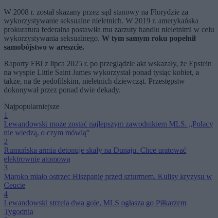
W 2008 r. został skazany przez sąd stanowy na Florydzie za
wykorzystywanie seksualne nieletnich. W 2019 r. amerykańska
prokuratura federalna postawiła mu zarzuty handlu nieletnimi w celu
wykorzystywania seksualnego.
W tym samym roku popełnił
samobójstwo w areszcie.
Raporty FBI z lipca 2025 r. po przeglądzie akt wskazały, że Epstein
na wyspie Little Saint James wykorzystał ponad tysiąc kobiet, a
także, na tle pedofilskim, nieletnich dziewcząt. Przestępstw
dokonywał przez ponad dwie dekady.
Najpopularniejsze
1
Lewandowski może zostać najlepszym zawodnikiem MLS. „Polacy
nie wiedzą, o czym mówią”
2
Rumuńska armia detonuje skały na Dunaju. Chce uratować
elektrownię atomową
3
Maroko miało ostrzec Hiszpanię przed szturmem. Kulisy kryzysu w
Ceucie
4
Lewandowski strzela dwa gole, MLS ogłasza go Piłkarzem
Tygodnia