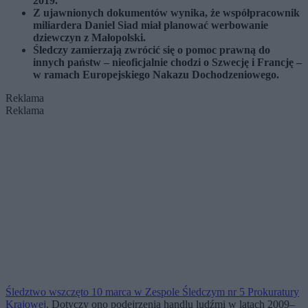
2019.
Z ujawnionych dokumentów wynika, że współpracownik
miliardera Daniel Siad miał planować werbowanie
dziewczyn z Małopolski.
Śledczy zamierzają zwrócić się o pomoc prawną do
innych państw – nieoficjalnie chodzi o Szwecję i Francję –
w ramach Europejskiego Nakazu Dochodzeniowego.
Reklama
Reklama
Śledztwo wszczęto 10 marca w Zespole Śledczym nr 5 Prokuratury
Krajowej
. Dotyczy ono podejrzenia handlu ludźmi w latach 2009–