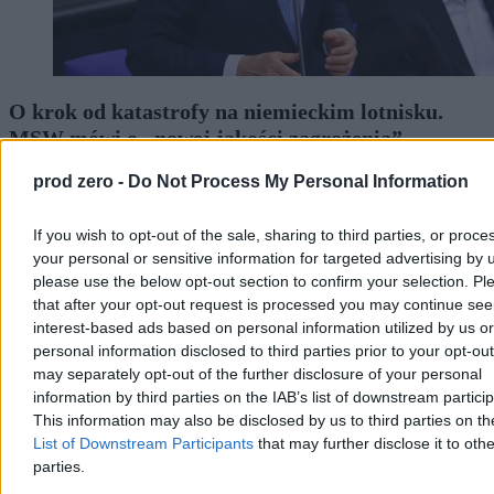
O krok od katastrofy na niemieckim lotnisku.
MSW mówi o „nowej jakości zagrożenia”
Szef niemieckiego MSW Alexander Dobrindt ostrzega przed
prod zero -
Do Not Process My Personal Information
nowym etapem wojny hybrydowej po odnalezieniu uzbrojonego
drona na lotnisku w Lipsku. Eksperci nie wykluczają udziału
If you wish to opt-out of the sale, sharing to third parties, or proce
zagranicznych służb.
your personal or sensitive information for targeted advertising by 
please use the below opt-out section to confirm your selection. Pl
that after your opt-out request is processed you may continue see
Agnieszka Waś-Turecka
interest-based ads based on personal information utilized by us or
Dzisiaj 06:55
personal information disclosed to third parties prior to your opt-ou
3 min
may separately opt-out of the further disclosure of your personal
information by third parties on the IAB’s list of downstream partici
Świat
This information may also be disclosed by us to third parties on t
List of Downstream Participants
that may further disclose it to othe
parties.