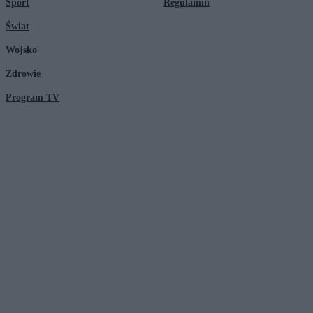
Sport
Regulamin
Świat
Wojsko
Zdrowie
Program TV
© 2026 Kanał Zero Spółka Akcyjna