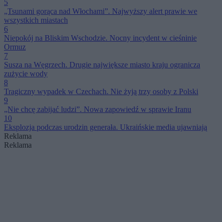
5
„Tsunami gorąca nad Włochami”. Najwyższy alert prawie we
wszystkich miastach
6
Niepokój na Bliskim Wschodzie. Nocny incydent w cieśninie
Ormuz
7
Susza na Węgrzech. Drugie największe miasto kraju ogranicza
zużycie wody
8
Tragiczny wypadek w Czechach. Nie żyją trzy osoby z Polski
9
„Nie chcę zabijać ludzi”. Nowa zapowiedź w sprawie Iranu
10
Eksplozja podczas urodzin generała. Ukraińskie media ujawniają
Reklama
Reklama