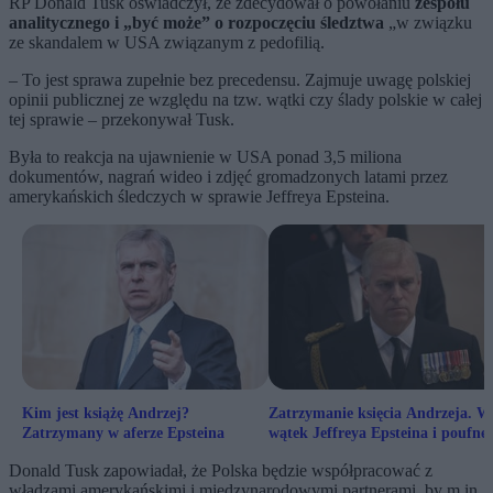
RP Donald Tusk oświadczył, że zdecydował o powołaniu
zespołu
analitycznego i „być może” o rozpoczęciu śledztwa
„w związku
ze skandalem w USA związanym z pedofilią.
– To jest sprawa zupełnie bez precedensu. Zajmuje uwagę polskiej
opinii publicznej ze względu na tzw. wątki czy ślady polskie w całej
tej sprawie – przekonywał Tusk.
Była to reakcja na ujawnienie w USA ponad 3,5 miliona
dokumentów, nagrań wideo i zdjęć gromadzonych latami przez
amerykańskich śledczych w sprawie Jeffreya Epsteina.
Kim jest książę Andrzej?
Zatrzymanie księcia Andrzeja. W 
Zatrzymany w aferze Epsteina
wątek Jeffreya Epsteina i poufne
raporty
Donald Tusk zapowiadał, że Polska będzie współpracować z
władzami amerykańskimi i międzynarodowymi partnerami, by m.in.