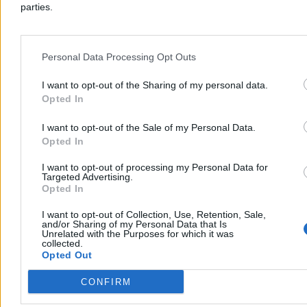
parties.
Personal Data Processing Opt Outs
I want to opt-out of the Sharing of my personal data.
Opted In
I want to opt-out of the Sale of my Personal Data.
Opted In
I want to opt-out of processing my Personal Data for
Targeted Advertising.
Opted In
Na to liczy Rozwój Plus. „Potrzebują mięsa
I want to opt-out of Collection, Use, Retention, Sale,
and/or Sharing of my Personal Data that Is
armatniego”
Unrelated with the Purposes for which it was
collected.
Opted Out
Na rok i dwa miesiące przed wyborami parlamentarnymi
stowarzyszenie Rozwój Plus ma ok. 6 proc. poparcia. Jak
zapowiada Mateusz Morawiecki, to dopiero początek. – Jest
CONFIRM
zainteresowanie – słyszymy wśród jego stronników. Pozostaje
jednak wiele niewiadomych.