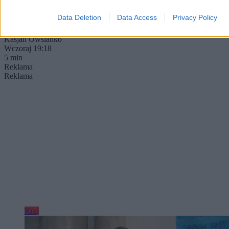
Data Deletion
Data Access
Privacy Policy
Kasjan Owsianko
Wczoraj 19:18
5 min
Reklama
Reklama
Kraj