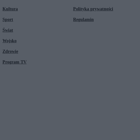
Kultura
Polityka prywatności
Sport
Regulamin
Świat
Wojsko
Zdrowie
Program TV
© 2026 Kanał Zero Spółka Akcyjna