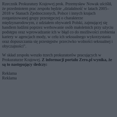
Rzecznik Prokuratury Krajowej prok. Przemysław Nowak uściślił,
że przedmiotem prac zespołu będzie „działalność w latach 2005–
2018 w Stanach Zjednoczonych, Polsce i innych krajach
zorganizowanej grupy przestępczej o charakterze
międzynarodowym, z udziałem obywateli Polski, zajmującej się
handlem ludźmi poprzez werbowanie osób małoletnich przy użyciu
podstępu oraz wprowadzanie ich w błąd co do możliwości zrobienia
kariery w agencjach mody, w celu ich seksualnego wykorzystania
oraz dopuszczania się przestępstw przeciwko wolności seksualnej i
obyczajności”.
W skład zespołu weszło trzech prokuratorów pracujących w
Prokuraturze Krajowej.
Z informacji portalu Zero.pl wynika, że
są to następujący śledczy:
Reklama
Reklama