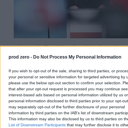
Prawo i Sprawiedliwość bez dotacji i subwencji.
NSA podjął ostateczną decyzję
prod zero -
Do Not Process My Personal Information
Naczelny Sąd Administracyjny ostatecznie oddalił skargę kasacyjną
Prawa i Sprawiedliwości w sprawie wstrzymanych dotacji oraz
If you wish to opt-out of the sale, sharing to third parties, or proce
subwencji. Sąd uznał, że minister finansów nie pozostawał w
your personal or sensitive information for targeted advertising by 
bezczynności, blokując środki po decyzji PKW. Politycy rządzący
please use the below opt-out section to confirm your selection. Pl
mówią o bezdyskusyjnym zwycięstwie prawa.
that after your opt-out request is processed you may continue see
interest-based ads based on personal information utilized by us or
personal information disclosed to third parties prior to your opt-ou
may separately opt-out of the further disclosure of your personal
Tomasz Pałasz
Wczoraj 19:36
information by third parties on the IAB’s list of downstream partici
3 min
This information may also be disclosed by us to third parties on t
List of Downstream Participants
that may further disclose it to othe
Kraj