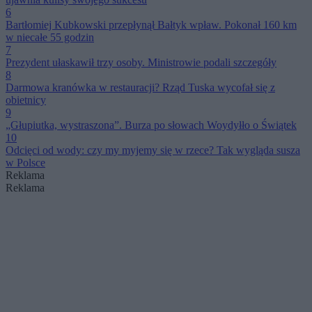
6
Bartłomiej Kubkowski przepłynął Bałtyk wpław. Pokonał 160 km
w niecałe 55 godzin
7
Prezydent ułaskawił trzy osoby. Ministrowie podali szczegóły
8
Darmowa kranówka w restauracji? Rząd Tuska wycofał się z
obietnicy
9
„Głupiutka, wystraszona”. Burza po słowach Woydyłło o Świątek
10
Odcięci od wody: czy my myjemy się w rzece? Tak wygląda susza
w Polsce
Reklama
Reklama