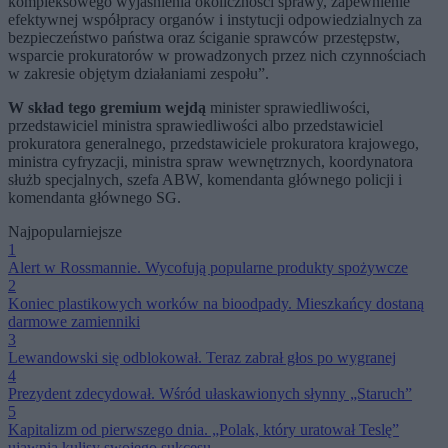
kompleksowego wyjaśnienia okoliczności sprawy, zapewnienie
efektywnej współpracy organów i instytucji odpowiedzialnych za
bezpieczeństwo państwa oraz ściganie sprawców przestępstw,
wsparcie prokuratorów w prowadzonych przez nich czynnościach
w zakresie objętym działaniami zespołu”.
W skład tego gremium wejdą
minister sprawiedliwości,
przedstawiciel ministra sprawiedliwości albo przedstawiciel
prokuratora generalnego, przedstawiciele prokuratora krajowego,
ministra cyfryzacji, ministra spraw wewnętrznych, koordynatora
służb specjalnych, szefa ABW, komendanta głównego policji i
komendanta głównego SG.
Najpopularniejsze
1
Alert w Rossmannie. Wycofują popularne produkty spożywcze
2
Koniec plastikowych worków na bioodpady. Mieszkańcy dostaną
darmowe zamienniki
3
Lewandowski się odblokował. Teraz zabrał głos po wygranej
4
Prezydent zdecydował. Wśród ułaskawionych słynny „Staruch”
5
Kapitalizm od pierwszego dnia. „Polak, który uratował Teslę”
ujawnia kulisy swojego sukcesu