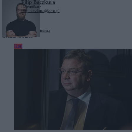
Filip Baczkura
Dziennikarz
filip.baczkura@zero.pl
Tagi:
Jeffrey Epstein
prokuratura
Zobacz również
Kraj