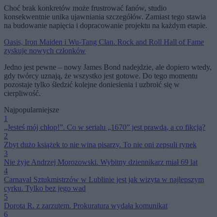
Choć brak konkretów może frustrować fanów, studio
konsekwentnie unika ujawniania szczegółów. Zamiast tego stawia
na budowanie napięcia i dopracowanie projektu na każdym etapie.
Oasis, Iron Maiden i Wu-Tang Clan. Rock and Roll Hall of Fame
zyskuje nowych członków
Jedno jest pewne – nowy James Bond nadejdzie, ale dopiero wtedy,
gdy twórcy uznają, że wszystko jest gotowe. Do tego momentu
pozostaje tylko śledzić kolejne doniesienia i uzbroić się w
cierpliwość.
Najpopularniejsze
1
„Jesteś mój chłop!”. Co w serialu „1670” jest prawdą, a co fikcją?
2
Zbyt dużo książek to nie wina pisarzy. To nie oni zepsuli rynek
3
Nie żyje Andrzej Morozowski. Wybitny dziennikarz miał 69 lat
4
Carnaval Sztukmistrzów w Lublinie jest jak wizyta w najlepszym
cyrku. Tylko bez jego wad
5
Dorota R. z zarzutem. Prokuratura wydała komunikat
6