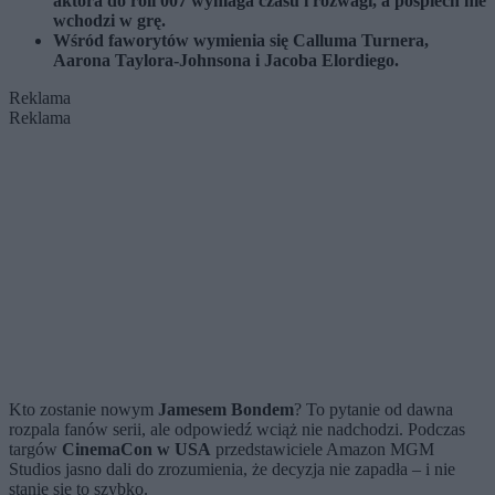
aktora do roli 007 wymaga czasu i rozwagi, a pośpiech nie
wchodzi w grę.
Wśród faworytów wymienia się Calluma Turnera,
Aarona Taylora-Johnsona i Jacoba Elordiego.
Reklama
Reklama
Kto zostanie nowym
Jamesem Bondem
? To pytanie od dawna
rozpala fanów serii, ale odpowiedź wciąż nie nadchodzi. Podczas
targów
CinemaCon w USA
przedstawiciele Amazon MGM
Studios jasno dali do zrozumienia, że decyzja nie zapadła – i nie
stanie się to szybko.