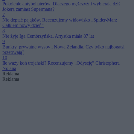
Pokolenie antybohaterów. Dlaczego mężczyźni wybierają dziś
Jokera zamiast Supermana?
7
Nie deptać pająków. Recenzujemy widowisko „Spider-Man:
Całkiem nowy dzień”
8
Nie żyje Iga Cembrzyńska. Artystka miała 87 lat
9
Bunkry, prywatne wyspy i Nowa Zelandia. Czy tylko najbogatsi
przetrwają?
10
Ile waży koń trojański? Recenzujemy „Odyseję” Christophera
Nolana
Reklama
Reklama