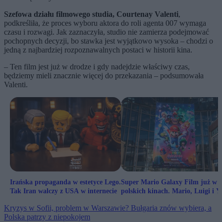
Szefowa działu filmowego studia, Courtenay Valenti
,
podkreśliła, że proces wyboru aktora do roli agenta 007 wymaga
czasu i rozwagi. Jak zaznaczyła, studio nie zamierza podejmować
pochopnych decyzji, bo stawka jest wyjątkowo wysoka – chodzi o
jedną z najbardziej rozpoznawalnych postaci w historii kina.
– Ten film jest już w drodze i gdy nadejdzie właściwy czas,
będziemy mieli znacznie więcej do przekazania – podsumowała
Valenti.
Irańska propaganda w estetyce Lego.
Super Mario Galaxy Film już w
Tak Iran walczy z USA w internecie
polskich kinach. Mario, Luigi i Y
w kosmosie
Kryzys w Sofii, problem w Warszawie? Bułgaria znów wybiera, a
Polska patrzy z niepokojem