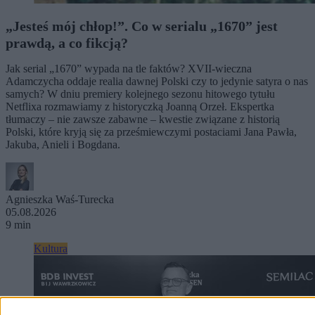
„Jesteś mój chłop!”. Co w serialu „1670” jest
prawdą, a co fikcją?
Jak serial „1670” wypada na tle faktów? XVII-wieczna
Adamczycha oddaje realia dawnej Polski czy to jedynie satyra o nas
samych? W dniu premiery kolejnego sezonu hitowego tytułu
Netflixa rozmawiamy z historyczką Joanną Orzeł. Ekspertka
tłumaczy – nie zawsze zabawne – kwestie związane z historią
Polski, które kryją się za prześmiewczymi postaciami Jana Pawła,
Jakuba, Anieli i Bogdana.
Agnieszka Waś-Turecka
05.08.2026
9 min
Kultura