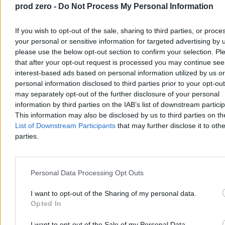
prod zero -
Do Not Process My Personal Information
If you wish to opt-out of the sale, sharing to third parties, or proce
your personal or sensitive information for targeted advertising by 
please use the below opt-out section to confirm your selection. Pl
that after your opt-out request is processed you may continue see
interest-based ads based on personal information utilized by us or
personal information disclosed to third parties prior to your opt-ou
may separately opt-out of the further disclosure of your personal
information by third parties on the IAB’s list of downstream partici
Nie żyje Andrzej Morozowski. Wybitny
This information may also be disclosed by us to third parties on t
dziennikarz miał 69 lat
List of Downstream Participants
that may further disclose it to othe
parties.
Zmarł Andrzej Morozowski – dziennikarz i publicysta związany z
Radiem Zet oraz TVN24. Był zdobywcą Grand Press, Nagrody im.
Andrzeja Woyciechowskiego i Wiktora. Współtworzył program
„Teraz my!”. Miał 69 lat.
Personal Data Processing Opt Outs
I want to opt-out of the Sharing of my personal data.
Opted In
Tomasz Pałasz
04.08.2026
I want to opt-out of the Sale of my Personal Data.