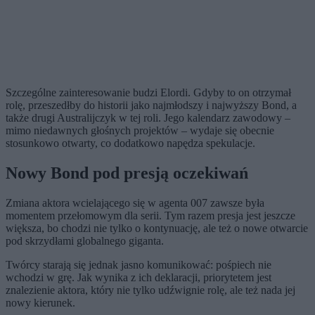
Szczególne zainteresowanie budzi Elordi. Gdyby to on otrzymał
rolę, przeszedłby do historii jako najmłodszy i najwyższy Bond, a
także drugi Australijczyk w tej roli. Jego kalendarz zawodowy –
mimo niedawnych głośnych projektów – wydaje się obecnie
stosunkowo otwarty, co dodatkowo napędza spekulacje.
Nowy Bond pod presją oczekiwań
Zmiana aktora wcielającego się w agenta 007 zawsze była
momentem przełomowym dla serii. Tym razem presja jest jeszcze
większa, bo chodzi nie tylko o kontynuację, ale też o nowe otwarcie
pod skrzydłami globalnego giganta.
Twórcy starają się jednak jasno komunikować: pośpiech nie
wchodzi w grę. Jak wynika z ich deklaracji, priorytetem jest
znalezienie aktora, który nie tylko udźwignie rolę, ale też nada jej
nowy kierunek.