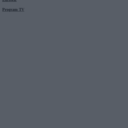
Program TV
© 2026 Kanał Zero Spółka Akcyjna