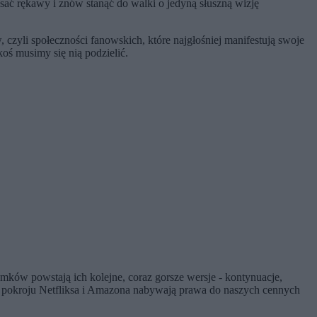
ać rękawy i znów stanąć do walki o jedyną słuszną wizję
czyli społeczności fanowskich, które najgłośniej manifestują swoje
akoś musimy się nią podzielić.
amków powstają ich kolejne, coraz gorsze wersje - kontynuacje,
ci pokroju Netfliksa i Amazona nabywają prawa do naszych cennych