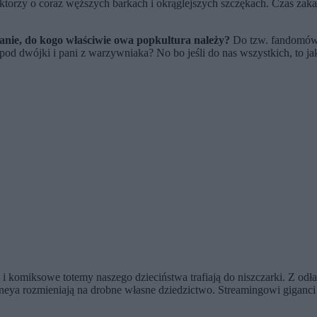
torzy o coraz węższych barkach i okrąglejszych szczękach. Czas zakas
anie, do kogo właściwie owa popkultura należy?
Do tzw. fandomów, 
spod dwójki i pani z warzywniaka? No bo jeśli do nas wszystkich, to j
 i komiksowe totemy naszego dzieciństwa trafiają do niszczarki. Z odł
sneya rozmieniają na drobne własne dziedzictwo. Streamingowi gigan