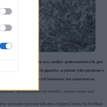
za sprawą rozwoju internetu oraz mediów społecznościowych, głos
ywood oraz streamingowych gigantów są jednak tylko pionkami w
alnej czy nawet płci kultowych bohaterów jest zamachem na
 zbiorami. Dla popkulturowych ultrasów - typowy wtorek pod
e się komik i prezenter talk show, Stephen Colbert. Na Netfliksie