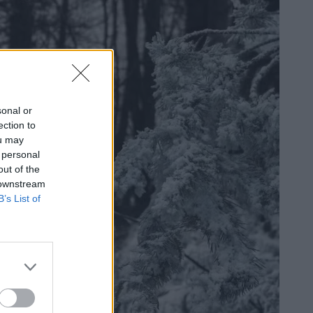
sonal or
ection to
ou may
 personal
out of the
 downstream
B’s List of