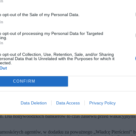
In
o opt-out of the Sale of my Personal Data.
In
to opt-out of processing my Personal Data for Targeted
ing.
In
o opt-out of Collection, Use, Retention, Sale, and/or Sharing
ersonal Data that Is Unrelated with the Purposes for which it
lected.
Out
 Lara Cornell / HBO)
a XIX wieku oraz twórczości Jane Austen. Jednak to właśnie dziś, 
CONFIRM
 czy „Władcy Pierścieni” mają swoje racje. Z perspektywy Holl
. Analogicznie - nie każda zmiana koloru skóry, orientacji seksu
Data Deletion
Data Access
Privacy Policy
n oraz od jakości produkcji.
ń. Dla hollywoodzkich bankierów to czas zasiewu przed wakacyjnymi
noskórych agentów, w dodatku za poważnego „Władcę Pierścieni” bierz