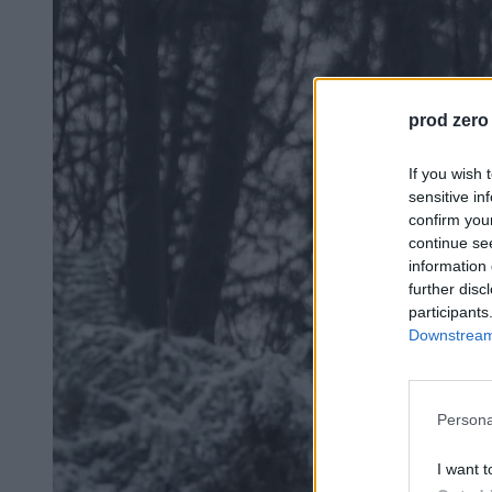
prod zero
If you wish 
sensitive in
confirm you
continue se
information 
further disc
participants
Downstream 
Persona
I want t