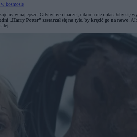
i w kosmosie
łaszujemy w najlepsze. Gdyby było inaczej, nikomu nie opłacałoby si
dni „Harry Potter” zestarzał się na tyle, by kręcić go na nowo.
Alb
dalej.