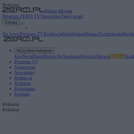
Reklama
Strona główna
Program ZERO TV
Newsletter
Zgłoś temat
Zaloguj
Na żywo
Program TV
Kraj
Świat
Sport
Opinie
Biznes
Technologia
Wojsk
Wszystkie kategorie
Kraj
Świat
Sport
Biznes
Technologia
Wojsko
Zdrowie
Kultura
Nau
Program TV
Najnowsze
Newsletter
Redakcja
Reklama
Regulamin
Kontakt
Reklama
Reklama