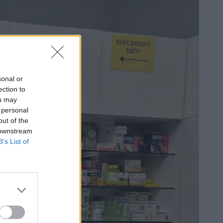
sonal or
ection to
ou may
 personal
out of the
 downstream
B’s List of