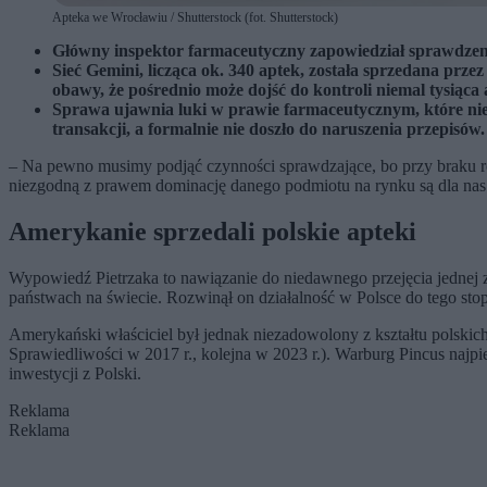
Apteka we Wrocławiu / Shutterstock (fot. Shutterstock)
Główny inspektor farmaceutyczny zapowiedział sprawdzenie
Sieć Gemini, licząca ok. 340 aptek, została sprzedana prz
obawy, że pośrednio może dojść do kontroli niemal tysiąc
Sprawa ujawnia luki w prawie farmaceutycznym, które nie 
transakcji, a formalnie nie doszło do naruszenia przepisów.
– Na pewno musimy podjąć czynności sprawdzające, bo przy braku r
niezgodną z prawem dominację danego podmiotu na rynku są dla nas
Amerykanie sprzedali polskie apteki
Wypowiedź Pietrzaka to nawiązanie do niedawnego przejęcia jednej z
państwach na świecie. Rozwinął on działalność w Polsce do tego st
Amerykański właściciel był jednak niezadowolony z kształtu polskic
Sprawiedliwości w 2017 r., kolejna w 2023 r.). Warburg Pincus najp
inwestycji z Polski.
Reklama
Reklama