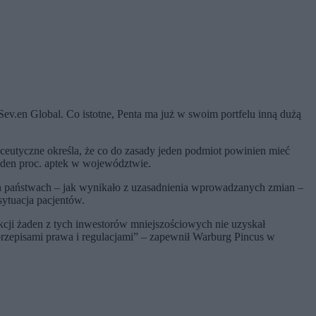
Sev.en Global. Co istotne, Penta ma już w swoim portfelu inną dużą
aceutyczne określa, że co do zasady jeden podmiot powinien mieć
jeden proc. aptek w województwie.
h państwach – jak wynikało z uzasadnienia wprowadzanych zmian –
sytuacja pacjentów.
kcji żaden z tych inwestorów mniejszościowych nie uzyskał
 przepisami prawa i regulacjami” – zapewnił Warburg Pincus w