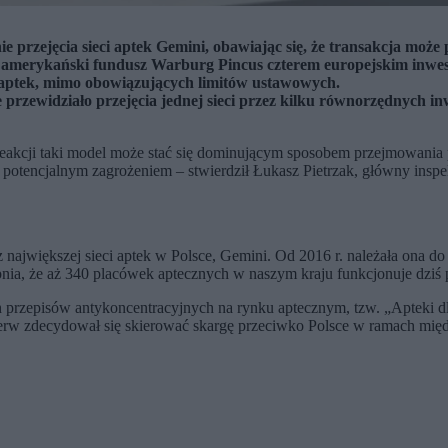
 przejęcia sieci aptek Gemini, obawiając się, że transakcja moż
ez amerykański fundusz Warburg Pincus czterem europejskim inwest
a aptek, mimo obowiązujących limitów ustawowych.
przewidziało przejęcia jednej sieci przez kilku równorzędnych i
eakcji taki model może stać się dominującym sposobem przejmowania 
 potencjalnym zagrożeniem – stwierdził Łukasz Pietrzak, główny insp
 największej sieci aptek w Polsce, Gemini. Od 2016 r. należała ona 
opnia, że aż 340 placówek aptecznych w naszym kraju funkcjonuje dziś
h przepisów antykoncentracyjnych na rynku aptecznym, tzw. „Apteki dl
ierw zdecydował się skierować skargę przeciwko Polsce w ramach międz