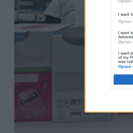
Opted 
I want t
Opted 
I want 
Advertis
Opted 
I want t
of my P
was col
Opted 