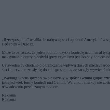
„Rzeczpospolita” ustaliła, że nabywcą sieci aptek od Amerykanów są 
sieć aptek – Dr.Max.
Może to oznaczać, że jeden podmiot uzyska kontrolę nad niemal tysi
maksymalnie cztery placówki (przy czym limit jest liczony dopiero o
Ustawodawcy chodziło o ograniczenie wpływu dużych międzynarodowy
sieci apteczne rozrosły się do takiego stopnia, że zaczęły wywierać 
„Warburg Pincus sprzedał swoje udziały w spółce Gemini grupie czt
jakiejkolwiek formy kontroli nad Gemini. Warunki transakcji nie zo
oświadczeniu przekazanym mediom.
Reklama
Reklama