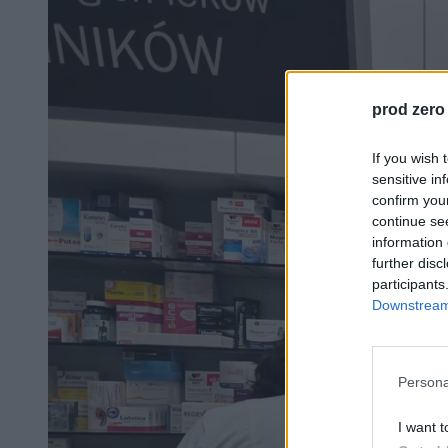
prod zero
If you wish 
sensitive in
confirm you
continue se
information 
further disc
participants
Downstream 
Persona
I want t