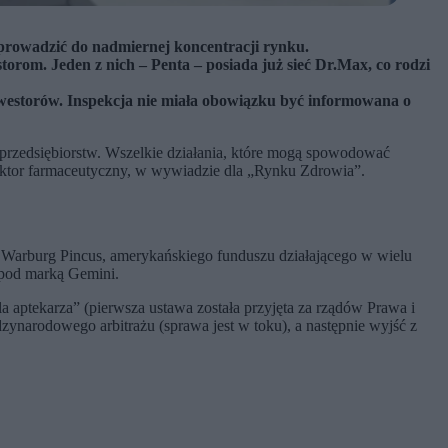
e prowadzić do nadmiernej koncentracji rynku.
orom. Jeden z nich – Penta – posiada już sieć Dr.Max, co rodzi
nwestorów. Inspekcja nie miała obowiązku być informowana o
przedsiębiorstw. Wszelkie działania, które mogą spowodować
ektor farmaceutyczny, w wywiadzie dla „Rynku Zdrowia”.
do Warburg Pincus, amerykańskiego funduszu działającego w wielu
 pod marką Gemini.
a aptekarza” (pierwsza ustawa została przyjęta za rządów Prawa i
ynarodowego arbitrażu (sprawa jest w toku), a następnie wyjść z