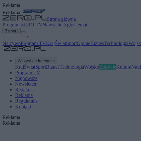
Reklama
Reklama
Strona główna
Program ZERO TV
Newsletter
Zgłoś temat
Zaloguj
Na żywo
Program TV
Kraj
Świat
Sport
Opinie
Biznes
Technologia
Wojsk
Wszystkie kategorie
Kraj
Świat
Sport
Biznes
Technologia
Wojsko
Zdrowie
Kultura
Nau
Program TV
Najnowsze
Newsletter
Redakcja
Reklama
Regulamin
Kontakt
Reklama
Reklama