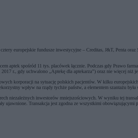
cztery europejskie fundusze inwestycyjne – Creditas, J&T, Penta oraz 
ącem aptek spośród 11 tys. placówek łącznie. Podczas gdy Prawo farm
d 2017 r., gdy uchwalono „Aptekę dla aptekarza”) oraz nie więcej niż 
ch korporacji na sytuację polskich pacjentów. W kilku europejskic
niekorzystny wpływ na rządy tychże państw, a elementem szantażu była 
erech niezależnych inwestorów mniejszościowych. W wyniku tej transa
stały ujawnione. Transakcja jest zgodna ze wszystkimi obowiązującymi