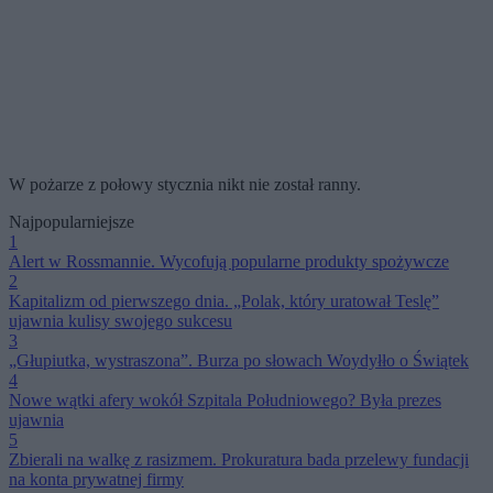
W pożarze z połowy stycznia nikt nie został ranny.
Najpopularniejsze
1
Alert w Rossmannie. Wycofują popularne produkty spożywcze
2
Kapitalizm od pierwszego dnia. „Polak, który uratował Teslę”
ujawnia kulisy swojego sukcesu
3
„Głupiutka, wystraszona”. Burza po słowach Woydyłło o Świątek
4
Nowe wątki afery wokół Szpitala Południowego? Była prezes
ujawnia
5
Zbierali na walkę z rasizmem. Prokuratura bada przelewy fundacji
na konta prywatnej firmy