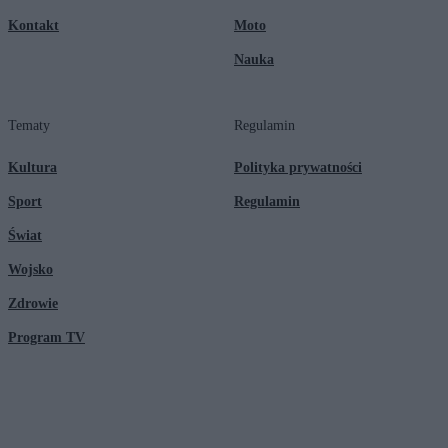
Kontakt
Moto
Nauka
Tematy
Regulamin
Kultura
Polityka prywatności
Sport
Regulamin
Świat
Wojsko
Zdrowie
Program TV
© 2026 Kanał Zero Spółka Akcyjna