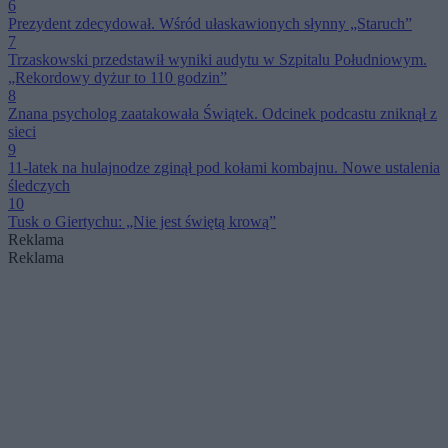
6
Prezydent zdecydował. Wśród ułaskawionych słynny „Staruch”
7
Trzaskowski przedstawił wyniki audytu w Szpitalu Południowym.
„Rekordowy dyżur to 110 godzin”
8
Znana psycholog zaatakowała Świątek. Odcinek podcastu zniknął z
sieci
9
11-latek na hulajnodze zginął pod kołami kombajnu. Nowe ustalenia
śledczych
10
Tusk o Giertychu: „Nie jest świętą krową”
Reklama
Reklama