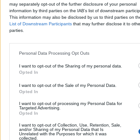
may separately opt-out of the further disclosure of your personal
information by third parties on the IAB’s list of downstream partici
This information may also be disclosed by us to third parties on t
Kraj
List of Downstream Participants
that may further disclose it to othe
parties.
Personal Data Processing Opt Outs
I want to opt-out of the Sharing of my personal data.
Opted In
I want to opt-out of the Sale of my Personal Data.
Opted In
I want to opt-out of processing my Personal Data for
Targeted Advertising.
Opted In
Mazurek pyta o koszt prezydenckiej imprezy.
Minister: Szczerze, to nie wiem
I want to opt-out of Collection, Use, Retention, Sale,
and/or Sharing of my Personal Data that Is
Unrelated with the Purposes for which it was
Prezydent przedstawił bardzo dobrą ustawę. Jestem pewny, że po
collected.