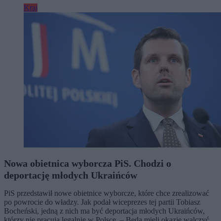
Kraj
Nowa obietnica wyborcza PiS. Chodzi o
deportację młodych Ukraińców
PiS przedstawił nowe obietnice wyborcze, które chce zrealizować
po powrocie do władzy. Jak podał wiceprezes tej partii Tobiasz
Bocheński, jedną z nich ma być deportacja młodych Ukraińców,
którzy nie pracują legalnie w Polsce. – Będą mieli okazję walczyć