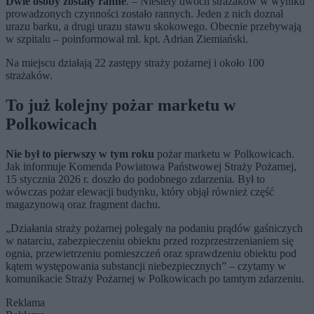
Dwie osoby zostały ranne
. – Niestety dwóch strażaków w wyniku
prowadzonych czynności zostało rannych. Jeden z nich doznał
urazu barku, a drugi urazu stawu skokowego. Obecnie przebywają
w szpitalu – poinformował mł. kpt. Adrian Ziemiański.
Na miejscu działają 22 zastępy straży pożarnej i około 100
strażaków.
To już kolejny pożar marketu w
Polkowicach
Nie był to pierwszy w tym roku
pożar marketu w Polkowicach.
Jak informuje Komenda Powiatowa Państwowej Straży Pożarnej,
15 stycznia 2026 r. doszło do podobnego zdarzenia. Był to
wówczas pożar elewacji budynku,
który objął również część
magazynową oraz fragment dachu.
„
Działania straży pożarnej polegały na podaniu prądów gaśniczych
w natarciu, zabezpieczeniu obiektu przed rozprzestrzenianiem się
ognia, przewietrzeniu pomieszczeń oraz sprawdzeniu obiektu pod
kątem występowania substancji niebezpiecznych” – czytamy w
komunikacie Straży Pożarnej w Polkowicach po tamtym zdarzeniu.
Reklama