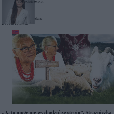
redakcja@zero.pl
Tagi:
Państwowa Straż Pożarna
Zobacz również
Kraj
„Ja to mogę nie wychodzić ze stroju”. Strażniczka