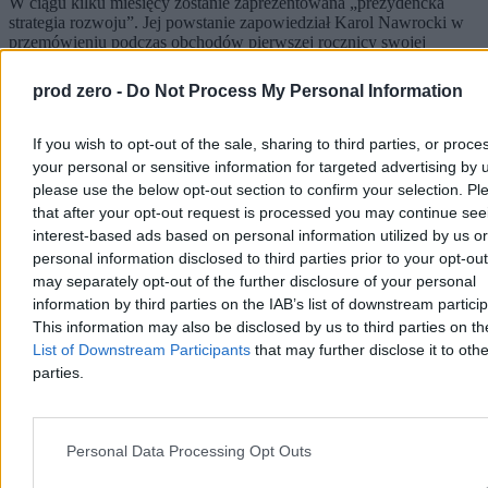
W ciągu kilku miesięcy zostanie zaprezentowana „prezydencka
strategia rozwoju”. Jej powstanie zapowiedział Karol Nawrocki w
przemówieniu podczas obchodów pierwszej rocznicy swojej
prezydentury. – Wierzę głęboko, że stanie się punktem odniesienia
dla najbliższej kampanii parlamentarnej – powiedział.
prod zero -
Do Not Process My Personal Information
If you wish to opt-out of the sale, sharing to third parties, or proce
Krzysztof Jabłonowski
your personal or sensitive information for targeted advertising by 
Dzisiaj 20:58
please use the below opt-out section to confirm your selection. Pl
4 min
that after your opt-out request is processed you may continue see
interest-based ads based on personal information utilized by us or
Kraj
personal information disclosed to third parties prior to your opt-ou
may separately opt-out of the further disclosure of your personal
information by third parties on the IAB’s list of downstream partici
This information may also be disclosed by us to third parties on t
List of Downstream Participants
that may further disclose it to othe
parties.
Personal Data Processing Opt Outs