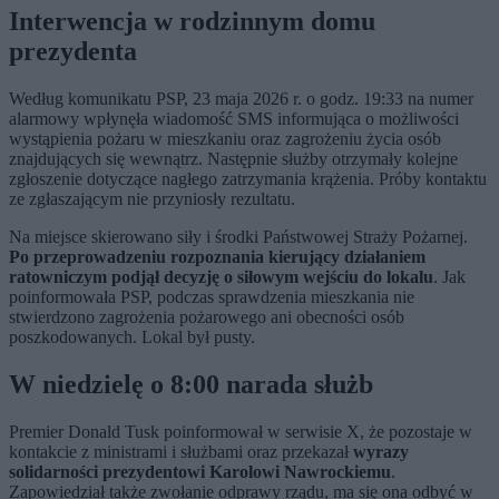
Interwencja w rodzinnym domu
prezydenta
Według komunikatu PSP, 23 maja 2026 r. o godz. 19:33 na numer
alarmowy wpłynęła wiadomość SMS informująca o możliwości
wystąpienia pożaru w mieszkaniu oraz zagrożeniu życia osób
znajdujących się wewnątrz. Następnie służby otrzymały kolejne
zgłoszenie dotyczące nagłego zatrzymania krążenia. Próby kontaktu
ze zgłaszającym nie przyniosły rezultatu.
Na miejsce skierowano siły i środki Państwowej Straży Pożarnej.
Po przeprowadzeniu rozpoznania kierujący działaniem
ratowniczym podjął decyzję o siłowym wejściu do lokalu
. Jak
poinformowała PSP, podczas sprawdzenia mieszkania nie
stwierdzono zagrożenia pożarowego ani obecności osób
poszkodowanych. Lokal był pusty.
W niedzielę o 8:00 narada służb
Premier Donald Tusk poinformował w serwisie X, że pozostaje w
kontakcie z ministrami i służbami oraz przekazał
wyrazy
solidarności prezydentowi Karolowi Nawrockiemu
.
Zapowiedział także zwołanie odprawy rządu, ma się ona odbyć w