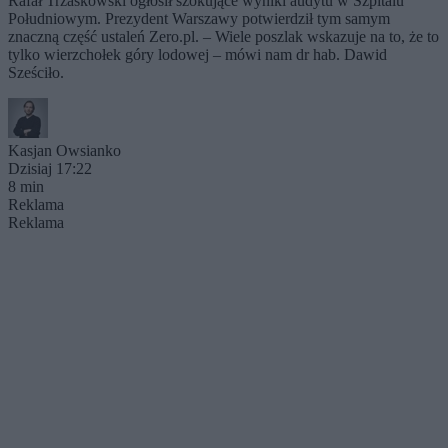
Rafał Trzaskowski ogłosił szokujące wyniki audytu w Szpitalu
Południowym. Prezydent Warszawy potwierdził tym samym
znaczną część ustaleń Zero.pl. – Wiele poszlak wskazuje na to, że to
tylko wierzchołek góry lodowej – mówi nam dr hab. Dawid
Sześciło.
Kasjan Owsianko
Dzisiaj 17:22
8 min
Reklama
Reklama