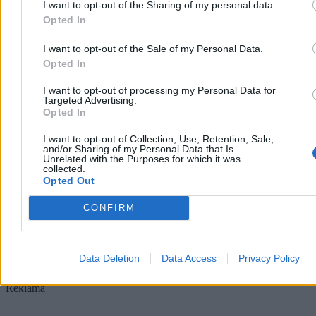
I want to opt-out of the Sharing of my personal data.
Opted In
I want to opt-out of the Sale of my Personal Data.
Nawrocki podsumowuje pierwszy rok kadencji.
Opted In
„Chcę, byście mnie oceniali”
I want to opt-out of processing my Personal Data for
Targeted Advertising.
– Bardzo się cieszę, że w rok od zaprzysiężenia jesteście ze swoim
Opted In
prezydentem w naszym wspólnym domu. Wy zdecydowaliście o
tym, że mam być waszym głosem w Pałacu Prezydenckim –
I want to opt-out of Collection, Use, Retention, Sale,
powiedział Karol Nawrocki podczas obchodów rocznicy jego
and/or Sharing of my Personal Data that Is
zaprzysiężenia na stanowisko prezydenta RP. W trackie wystąpienia
Unrelated with the Purposes for which it was
collected.
zapowiedział, że w ciągu kilku miesięcy będzie przedstawiona
Opted Out
prezydencka strategia rozwoju.
CONFIRM
Paweł Żurek
Dzisiaj 18:56
Data Deletion
Data Access
Privacy Policy
6 min
Reklama
Reklama