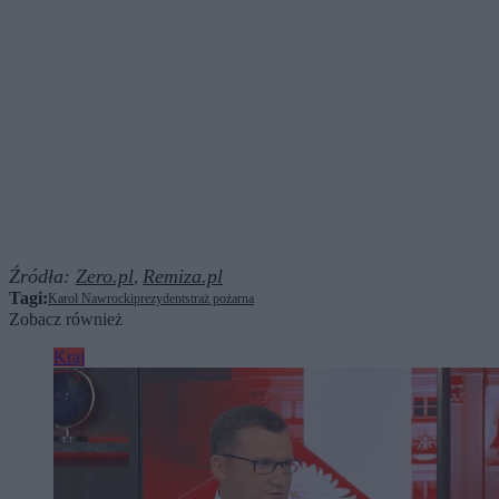
Źródła:
Zero.pl
Remiza.pl
,
Tagi:
Karol Nawrocki
prezydent
straż pożarna
Zobacz również
Kraj