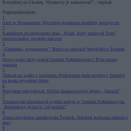
Rosyjskiej na Ukrainę. Wystarczy je zastosować" – napisał.
Najpopularniejsze
1
Alert w Rossmannie. Wycofują popularne produkty spożywcze
2
Kapitalizm od pierwszego dnia. „Polak, który uratował Teslę”
ujawnia kulisy swojego sukcesu
3
„Głupiutka, wystraszona”. Burza po słowach Woydyłło o Świątek
4
Nowe wątki afery wokół Szpitala Południowego? Była prezes
ujawnia
5
Zbierali na walkę z rasizmem. Prokuratura bada przelewy fundacji
na konta prywatnej firmy
6
Prezydent zdecydował. Wśród ułaskawionych słynny „Staruch”
7
Trzaskowski przedstawił wyniki audytu w Szpitalu Południowym.
„Rekordowy dyżur to 110 godzin”
8
Znana psycholog zaatakowała Świątek. Odcinek podcastu zniknął z
sieci
9