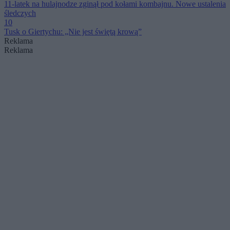
11-latek na hulajnodze zginął pod kołami kombajnu. Nowe ustalenia
śledczych
10
Tusk o Giertychu: „Nie jest świętą krową”
Reklama
Reklama