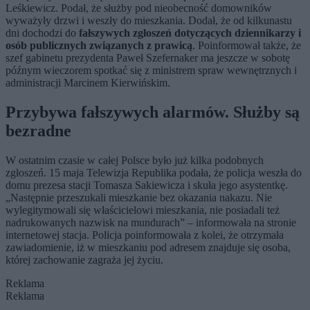
Leśkiewicz. Podał, że służby pod nieobecność domowników
wyważyły drzwi i weszły do mieszkania. Dodał, że od kilkunastu
dni dochodzi do
fałszywych zgłoszeń dotyczących dziennikarzy i
osób publicznych związanych z prawicą
. Poinformował także, że
szef gabinetu prezydenta Paweł Szefernaker ma jeszcze w sobotę
późnym wieczorem spotkać się z ministrem spraw wewnętrznych i
administracji Marcinem Kierwińskim.
Przybywa fałszywych alarmów. Służby są
bezradne
W ostatnim czasie w całej Polsce było już kilka podobnych
zgłoszeń. 15 maja Telewizja Republika podała, że policja weszła do
domu prezesa stacji Tomasza Sakiewicza i skuła jego asystentkę.
„Następnie przeszukali mieszkanie bez okazania nakazu. Nie
wylegitymowali się właścicielowi mieszkania, nie posiadali też
nadrukowanych nazwisk na mundurach” – informowała na stronie
internetowej stacja. Policja poinformowała z kolei, że otrzymała
zawiadomienie, iż w mieszkaniu pod adresem znajduje się osoba,
której zachowanie zagraża jej życiu.
Reklama
Reklama