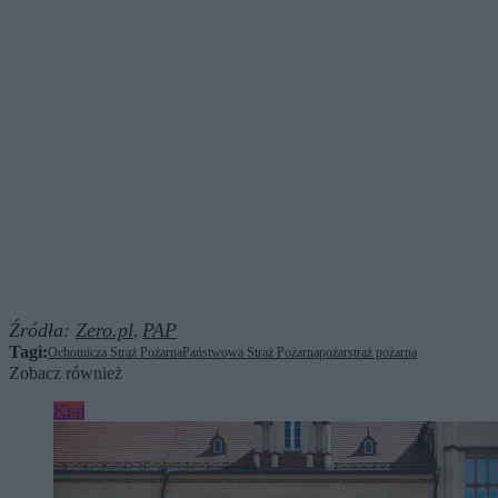
Źródła:
Zero.pl
PAP
,
Tagi:
Ochotnicza Straż Pożarna
Państwowa Straż Pożarna
pożar
straż pożarna
Zobacz również
Kraj