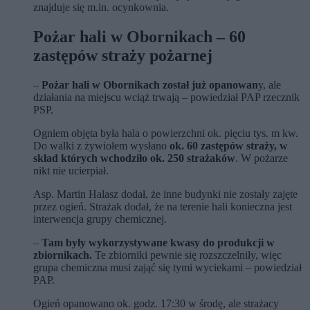
znajduje się m.in. ocynkownia.
Pożar hali w Obornikach – 60
zastępów straży pożarnej
–
Pożar hali w Obornikach został już opanowan
y, ale
działania na miejscu wciąż trwają – powiedział PAP rzecznik
PSP.
Ogniem objęta była hala o powierzchni ok. pięciu tys. m kw.
Do walki z żywiołem wysłano
ok. 60 zastępów straży, w
skład których wchodziło ok. 250 strażaków
. W pożarze
nikt nie ucierpiał.
Asp. Martin Halasz dodał, że inne budynki nie zostały zajęte
przez ogień. Strażak dodał, że na terenie hali konieczna jest
interwencja grupy chemicznej.
–
Tam były wykorzystywane kwasy do produkcji w
zbiornikach.
Te zbiorniki pewnie się rozszczelniły, więc
grupa chemiczna musi zająć się tymi wyciekami – powiedział
PAP.
Ogień opanowano ok. godz. 17:30 w środę, ale strażacy