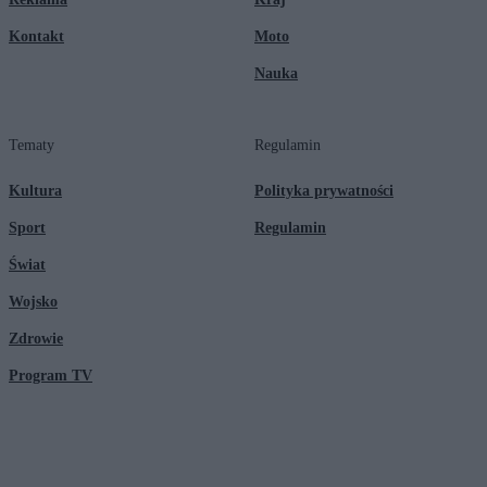
Kontakt
Moto
Nauka
Tematy
Regulamin
Kultura
Polityka prywatności
Sport
Regulamin
Świat
Wojsko
Zdrowie
Program TV
© 2026 Kanał Zero Spółka Akcyjna