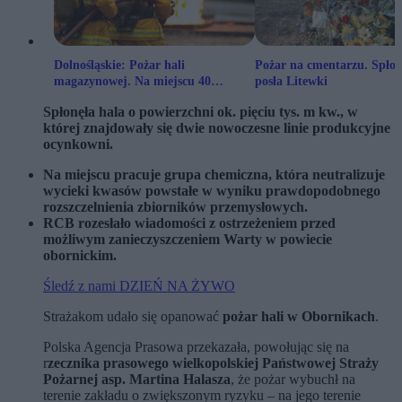
Dolnośląskie: Pożar hali
Pożar na cmentarzu. Spłon
magazynowej. Na miejscu 40
posła Litewki
zastępów straży
Spłonęła hala o powierzchni ok. pięciu tys. m kw., w
której znajdowały się dwie nowoczesne linie produkcyjne
ocynkowni.
Na miejscu pracuje grupa chemiczna, która neutralizuje
wycieki kwasów powstałe w wyniku prawdopodobnego
rozszczelnienia zbiorników przemysłowych.
RCB rozesłało wiadomości z ostrzeżeniem przed
możliwym zanieczyszczeniem Warty w powiecie
obornickim.
Śledź z nami DZIEŃ NA ŻYWO
Strażakom udało się opanować
pożar hali w Obornikach
.
Polska Agencja Prasowa przekazała, powołując się na
r
zecznika prasowego wielkopolskiej Państwowej Straży
Pożarnej asp. Martina Halasza
, że pożar wybuchł na
terenie zakładu o zwiększonym ryzyku – na jego terenie