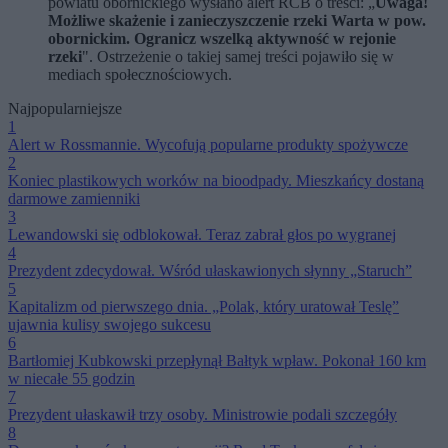
powiatu obornickiego wysłano alert RCB o treści: „
Uwaga!
Możliwe skażenie i zanieczyszczenie rzeki Warta w pow.
obornickim. Ogranicz wszelką aktywność w rejonie
rzeki
". Ostrzeżenie o takiej samej treści pojawiło się w
mediach społecznościowych.
Najpopularniejsze
1
Alert w Rossmannie. Wycofują popularne produkty spożywcze
2
Koniec plastikowych worków na bioodpady. Mieszkańcy dostaną
darmowe zamienniki
3
Lewandowski się odblokował. Teraz zabrał głos po wygranej
4
Prezydent zdecydował. Wśród ułaskawionych słynny „Staruch”
5
Kapitalizm od pierwszego dnia. „Polak, który uratował Teslę”
ujawnia kulisy swojego sukcesu
6
Bartłomiej Kubkowski przepłynął Bałtyk wpław. Pokonał 160 km
w niecałe 55 godzin
7
Prezydent ułaskawił trzy osoby. Ministrowie podali szczegóły
8