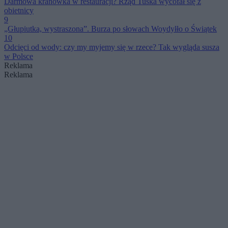
Darmowa kranówka w restauracji? Rząd Tuska wycofał się z
obietnicy
9
„Głupiutka, wystraszona”. Burza po słowach Woydyłło o Świątek
10
Odcięci od wody: czy my myjemy się w rzece? Tak wygląda susza
w Polsce
Reklama
Reklama