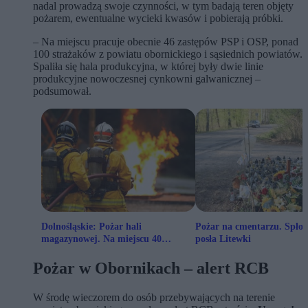
nadal prowadzą swoje czynności, w tym badają teren objęty
pożarem, ewentualne wycieki kwasów i pobierają próbki.
– Na miejscu pracuje obecnie 46 zastępów PSP i OSP, ponad
100 strażaków z powiatu obornickiego i sąsiednich powiatów.
Spaliła się hala produkcyjna, w której były dwie linie
produkcyjne nowoczesnej cynkowni galwanicznej –
podsumował.
Dolnośląskie: Pożar hali
Pożar na cmentarzu. Spłon
magazynowej. Na miejscu 40
posła Litewki
zastępów straży
Pożar w Obornikach – alert RCB
W środę wieczorem do osób przebywających na terenie