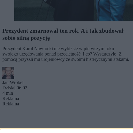
Prezydent zmarnował ten rok. A i tak zbudował
sobie silną pozycję
Prezydent Karol Nawrocki nie wybił się w pierwszym roku
swojego urzędowania ponad przeciętność. I co? Wystarczyło. Z
pomocą przyszli mu urojeniowcy ze swoimi histerycznymi atakami.
Jan Wróbel
Dzisiaj 06:02
4 min
Reklama
Reklama