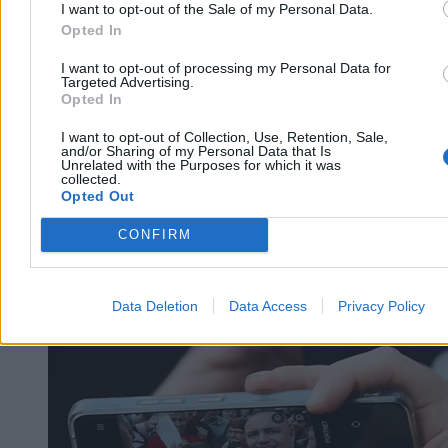
I want to opt-out of the Sale of my Personal Data.
Opted In
Rok prezydentury Karola Nawrockiego.
Sprawdzamy, jak realizuje swój Plan 21
I want to opt-out of processing my Personal Data for
Targeted Advertising.
– Jestem skuteczny dla Polski i będę skuteczny dla Polski, realizując
Opted In
plan 21 – zapowiadał w marcu ubiegłego roku Karol Nawrocki,
wtedy kandydat na prezydenta. Minęło dokładnie 12 miesięcy od
I want to opt-out of Collection, Use, Retention, Sale,
kiedy objął najwyższy urząd w państwie, czas sprawdzić jak jak
and/or Sharing of my Personal Data that Is
Unrelated with the Purposes for which it was
kampanijne deklaracje mają się do rzeczywistości.
collected.
Opted Out
CONFIRM
Jacek Prusinowski
Dzisiaj 06:01
5 min
Data Deletion
Data Access
Privacy Policy
Kraj