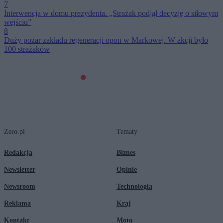
7
Interwencja w domu prezydenta. „Strażak podjął decyzję o siłowym
wejściu”
8
Duży pożar zakładu regeneracji opon w Markowej. W akcji było
100 strażaków
Zero.pl
Tematy
Redakcja
Biznes
Newsletter
Opinie
Newsroom
Technologia
Reklama
Kraj
Kontakt
Moto