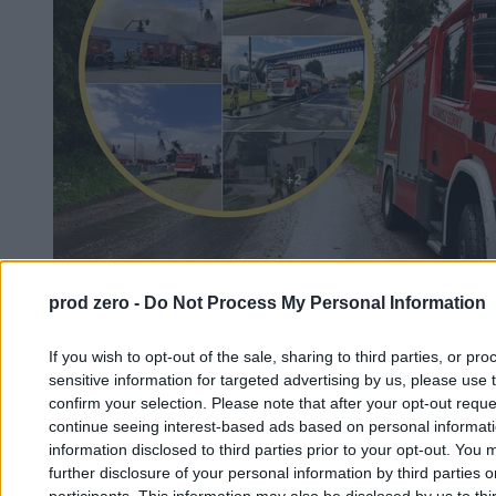
prod zero -
Do Not Process My Personal Information
If you wish to opt-out of the sale, sharing to third parties, or pr
sensitive information for targeted advertising by us, please use 
confirm your selection. Please note that after your opt-out req
Pilny apel służb po pożarze we Włocławku. W
continue seeing interest-based ads based on personal informatio
information disclosed to third parties prior to your opt-out. You 
magazynie toksyczne chemikalia
further disclosure of your personal information by third parties 