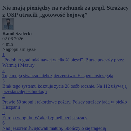
Nie mają pieniędzy na rachunek za prąd. Strażacy
z OSP utracili „gotowość bojową”
Kamil Szałecki
02.06.2026
4 min
Najpopularniejsze
1
„Podobno grad miał nawet wielkość pięści”. Burze przeszły przez
Warmię i Mazury
2
Tuje mogą stwarzać niebezpieczeństwo. Eksperci ostrzegają
3
Brak tego systemu kosztuje życie 28 osób rocznie. Na 112 używają
przestarzałej technologii
4
Prawie 50 stopni i rekordowe pożary. Polscy strażacy jadą w piekło
Hiszpanii
5
Europa w ogniu. W akcji zginęli trzej strażacy
6
Nad jeziorem świętowali maturę. Skończyło się tragedią