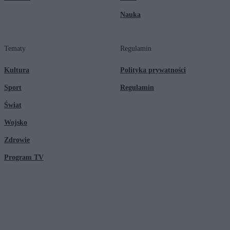
Nauka
Tematy
Regulamin
Kultura
Polityka prywatności
Sport
Regulamin
Świat
Wojsko
Zdrowie
Program TV
© 2026 Kanał Zero Spółka Akcyjna