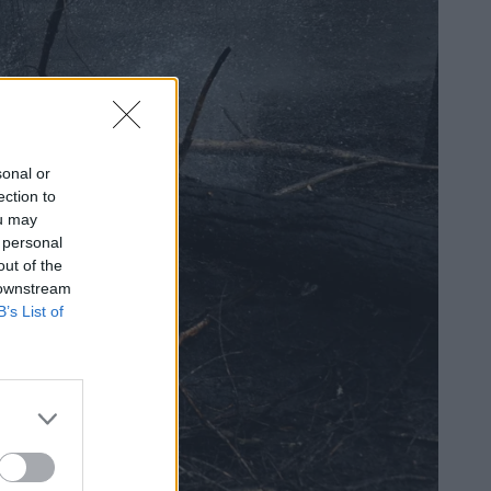
sonal or
ection to
ou may
 personal
out of the
 downstream
B’s List of