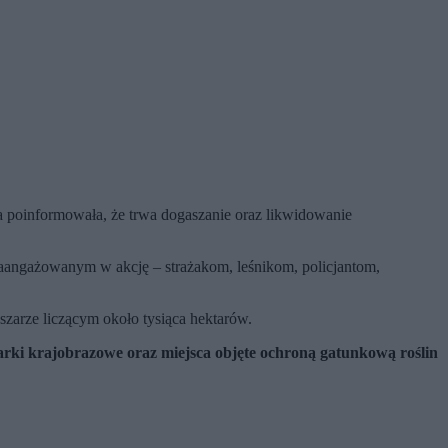
a poinformowała, że trwa dogaszanie oraz likwidowanie
angażowanym w akcję – strażakom, leśnikom, policjantom,
zarze liczącym około tysiąca hektarów.
arki krajobrazowe oraz miejsca objęte ochroną gatunkową roślin