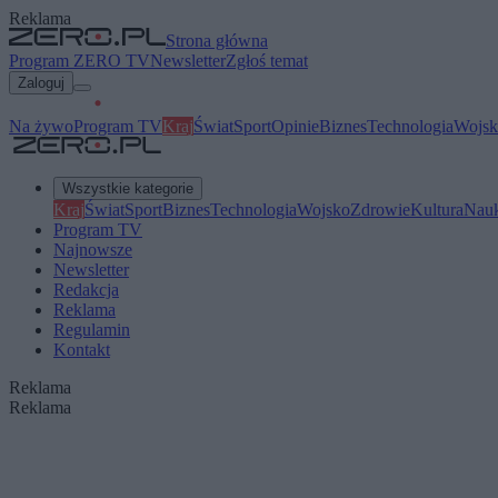
Reklama
Strona główna
Program ZERO TV
Newsletter
Zgłoś temat
Zaloguj
Na żywo
Program TV
Kraj
Świat
Sport
Opinie
Biznes
Technologia
Wojsk
Wszystkie kategorie
Kraj
Świat
Sport
Biznes
Technologia
Wojsko
Zdrowie
Kultura
Nau
Program TV
Najnowsze
Newsletter
Redakcja
Reklama
Regulamin
Kontakt
Reklama
Reklama