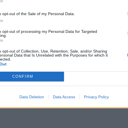
In
o opt-out of the Sale of my Personal Data.
In
to opt-out of processing my Personal Data for Targeted
ing.
In
o opt-out of Collection, Use, Retention, Sale, and/or Sharing
żar w lasach w powiecie biłgorajskim na Lubelszczyźnie wybuchł 5 bm. w godzinach popołudn
ersonal Data that Is Unrelated with the Purposes for which it
2000, pomniki przyrody czy ochrona gatunkowa roślin i zwierząt. (fot. Wojtek Jargiło / PAP)
lected.
Out
Informację przekazał w piątek po południu nadbrygadier Sławomir Si
CONFIRM
rożenia dalszego rozprzestrzeniania się ognia.
– przekazał podczas konferencji prasowej w Osuchach.
Data Deletion
Data Access
Privacy Policy
i gaśniczej,
która trwa od wtorku i objęła ogromny teren cennego przy