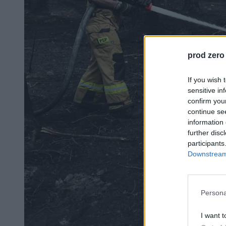
prod zero
If you wish 
sensitive in
confirm you
continue se
information 
further disc
participants
Downstream 
Persona
I want t