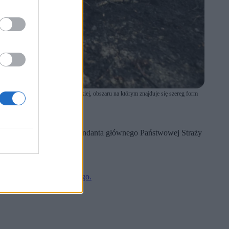
iowych na terenie Puszczy Solskiej, obszaru na którym znajduje się szereg form
erpatowski, zastępca komendanta głównego Państwowej Straży
rodniczo kompleksu leśnego.