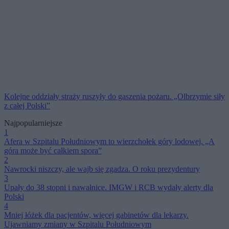
Kolejne oddziały straży ruszyły do gaszenia pożaru. „Olbrzymie siły
z całej Polski”
Najpopularniejsze
1
Afera w Szpitalu Południowym to wierzchołek góry lodowej. „A
góra może być całkiem spora”
2
Nawrocki niszczy, ale wajb się zgadza. O roku prezydentury
3
Upały do 38 stopni i nawałnice. IMGW i RCB wydały alerty dla
Polski
4
Mniej łóżek dla pacjentów, więcej gabinetów dla lekarzy.
Ujawniamy zmiany w Szpitalu Południowym