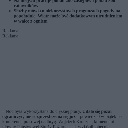
Na miejscu pracuje ponad 200 zastępów i ponad 800
ratowników.
Służby mówią o niekorzystnych prognozach pogody na
popołudnie. Wiatr może być dodatkowym utrudnieniem
w walce z ogniem.
Reklama
Reklama
– Noc była wykorzystana do ciężkiej pracy.
Udało się pożar
ograniczyć, nie rozprzestrzenia się już
– powiedział w piątek na
konferencji prasowej nadbryg. Wojciech Kruczek, komendant
główny Państwowej Straży Pożarnej. Jak wyjaśnił, obecnie