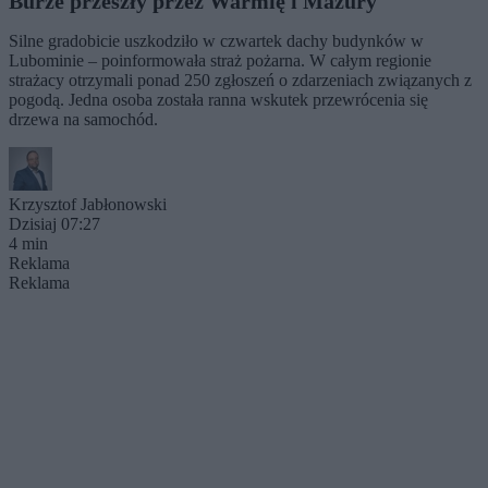
Burze przeszły przez Warmię i Mazury
Silne gradobicie uszkodziło w czwartek dachy budynków w
Lubominie – poinformowała straż pożarna. W całym regionie
strażacy otrzymali ponad 250 zgłoszeń o zdarzeniach związanych z
pogodą. Jedna osoba została ranna wskutek przewrócenia się
drzewa na samochód.
Krzysztof Jabłonowski
Dzisiaj 07:27
4 min
Reklama
Reklama