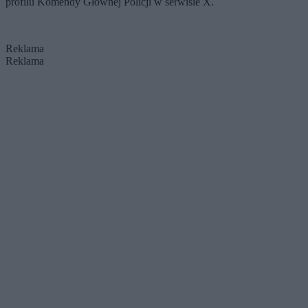
profilu Komendy Głównej Policji w serwisie X.
Reklama
Reklama