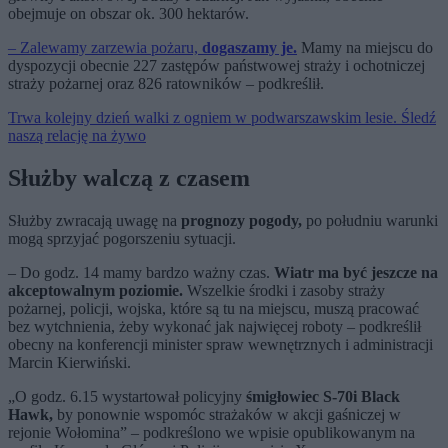
obejmuje on obszar ok. 300 hektarów.
– Zalewamy zarzewia pożaru,
dogaszamy je.
Mamy na miejscu do
dyspozycji obecnie 227 zastępów państwowej straży i ochotniczej
straży pożarnej oraz 826 ratowników – podkreślił.
Trwa kolejny dzień walki z ogniem w podwarszawskim lesie. Śledź
naszą relację na żywo
Służby walczą z czasem
Służby zwracają uwagę na
prognozy pogody,
po południu warunki
mogą sprzyjać pogorszeniu sytuacji.
– Do godz. 14 mamy bardzo ważny czas.
Wiatr ma być jeszcze na
akceptowalnym poziomie.
Wszelkie środki i zasoby straży
pożarnej, policji, wojska, które są tu na miejscu, muszą pracować
bez wytchnienia, żeby wykonać jak najwięcej roboty – podkreślił
obecny na konferencji minister spraw wewnętrznych i administracji
Marcin Kierwiński.
„O godz. 6.15 wystartował policyjny
śmigłowiec S-70i Black
Hawk,
by ponownie wspomóc strażaków w akcji gaśniczej w
rejonie Wołomina” – podkreślono we wpisie opublikowanym na