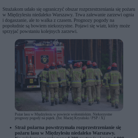
Strażakom udało się ograniczyć obszar rozprzestrzeniania się pożaru
w Międzylesiu niedaleko Warszawy. Trwa zalewanie zarzewi ognia
i dogaszanie, ale to walka z czasem. Prognozy pogody na
popołudnie są bowiem niekorzystne. Pojawi się wiatr, który może
sprzyjać powstaniu kolejnych zarzewi.
Pożar lasu w Międzylesiu w powiecie wołomińskim. Niekorzystne
prognozy pogody na piątek. (fot. Maciej Krysiński / PSP / X)
Straż pożarna powstrzymała rozprzestrzenianie się
pożaru lasu w Międzylesiu niedaleko Warszawy.