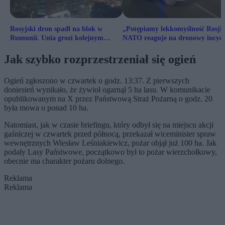
Rosyjski dron spadł na blok w
„Potępiamy lekkomyślność Rosji”
Rumunii. Unia grozi kolejnym
NATO reaguje na dronowy incyd
pakietem sankcji
w Rumunii
Jak szybko rozprzestrzeniał się ogień
Ogień zgłoszono w czwartek o godz. 13:37. Z pierwszych
doniesień wynikało, że żywioł ogarnął 5 ha lasu. W komunikacie
opublikowanym na X przez Państwową Straż Pożarną o godz. 20
była mowa o ponad 10 ha.
Natomiast, jak w czasie briefingu, który odbył się na miejscu akcji
gaśniczej w czwartek przed północą, przekazał wiceminister spraw
wewnętrznych Wiesław Leśniakiewicz, pożar objął już 100 ha. Jak
podały Lasy Państwowe, początkowo był to pożar wierzchołkowy,
obecnie ma charakter pożaru dolnego.
Reklama
Reklama