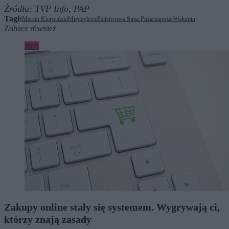
Źródła:
TVP Info,
PAP
Tagi:
Marcin Kierwiński
Międzylesie
Państwowa Straż Pożarna
pożar
Wołomin
Zobacz również
Kraj
Zakupy online stały się systemem. Wygrywają ci,
którzy znają zasady