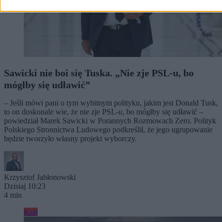
Sawicki nie boi się Tuska. „Nie zje PSL-u, bo
mógłby się udławić”
– Jeśli mówi pani o tym wybitnym polityku, jakim jest Donald Tusk,
to on doskonale wie, że nie zje PSL-u, bo mógłby się udławić –
powiedział Marek Sawicki w Porannych Rozmowach Zero. Polityk
Polskiego Stronnictwa Ludowego podkreślił, że jego ugrupowanie
będzie tworzyło własny projekt wyborczy.
Krzysztof Jabłonowski
Dzisiaj 10:23
4 min
Kraj