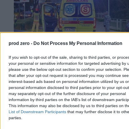
prod zero -
Do Not Process My Personal Information
If you wish to opt-out of the sale, sharing to third parties, or proce
Ministerstwo Zdrowia: Mamy coraz więcej
your personal or sensitive information for targeted advertising by 
zespołów ratownictwa medycznego. Podano dane
please use the below opt-out section to confirm your selection. Pl
that after your opt-out request is processed you may continue see
W 2026 r. przybyło 49 zespołów ratownictwa medycznego –
interest-based ads based on personal information utilized by us or
poinformowało Ministerstwo Zdrowia. Resort podsumowuje
personal information disclosed to third parties prior to your opt-ou
wydatki poniesione w tym obszarze ochrony zdrowia.
may separately opt-out of the further disclosure of your personal
information by third parties on the IAB’s list of downstream partici
This information may also be disclosed by us to third parties on t
List of Downstream Participants
that may further disclose it to othe
Krzysztof Jabłonowski
Dzisiaj 11:32
parties.
3 min
Reklama