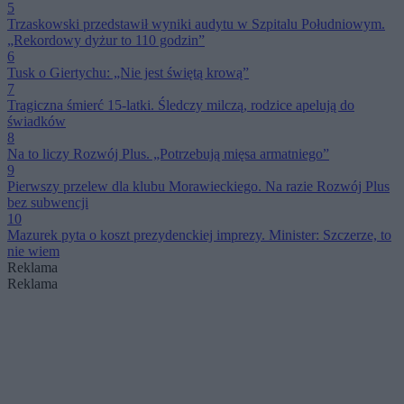
5
Trzaskowski przedstawił wyniki audytu w Szpitalu Południowym.
„Rekordowy dyżur to 110 godzin”
6
Tusk o Giertychu: „Nie jest świętą krową”
7
Tragiczna śmierć 15-latki. Śledczy milczą, rodzice apelują do
świadków
8
Na to liczy Rozwój Plus. „Potrzebują mięsa armatniego”
9
Pierwszy przelew dla klubu Morawieckiego. Na razie Rozwój Plus
bez subwencji
10
Mazurek pyta o koszt prezydenckiej imprezy. Minister: Szczerze, to
nie wiem
Reklama
Reklama