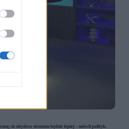
tronę, to obydwu stronom będzie lepiej – mówił polityk.