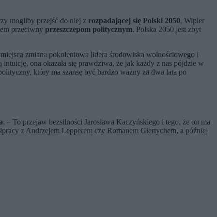
y mogliby przejść do niej z
rozpadającej się Polski 2050
, Wipler
estem przeciwny
przeszczepom politycznym
. Polska 2050 jest zbyt
a miejsca zmiana pokoleniowa lidera środowiska wolnościowego i
intuicję, ona okazała się prawdziwa, że jak każdy z nas pójdzie w
polityczny, który ma szansę być bardzo ważny za dwa lata po
a
. – To przejaw bezsilności Jarosława Kaczyńskiego i tego, że on ma
 współpracy z Andrzejem Lepperem czy Romanem Giertychem, a później