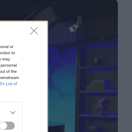
sonal or
ection to
ou may
 personal
out of the
 downstream
B’s List of