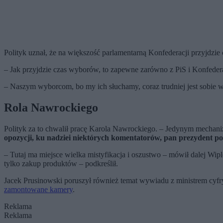
Polityk uznał, że na większość parlamentarną Konfederacji przyjdzie c
– Jak przyjdzie czas wyborów, to zapewne zarówno z PiS i Konfeder
– Naszym wyborcom, bo my ich słuchamy, coraz trudniej jest sobie 
Rola Nawrockiego
Polityk za to chwalił pracę Karola Nawrockiego. – Jedynym mechani
opozycji, ku nadziei niektórych komentatorów, pan prezydent p
– Tutaj ma miejsce wielka mistyfikacja i oszustwo – mówił dalej Wip
tylko zakup produktów – podkreślił.
Jacek Prusinowski poruszył również temat wywiadu z ministrem cy
zamontowane kamery
.
Reklama
Reklama