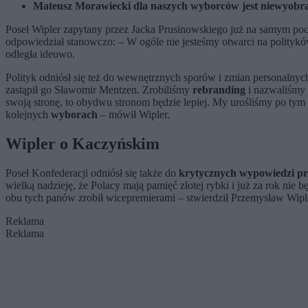
Mateusz Morawiecki dla naszych wyborców jest niewyobraża
Poseł Wipler zapytany przez Jacka Prusinowskiego już na samym po
odpowiedział stanowczo: – W ogóle nie jesteśmy otwarci na polityków 
odległa ideowo.
Polityk odniósł się też do wewnętrznych sporów i zmian personalnyc
zastąpił go Sławomir Mentzen. Zrobiliśmy
rebranding
i nazwaliśmy s
swoją stronę, to obydwu stronom będzie lepiej. My urośliśmy po tym
kolejnych
wyborach
– mówił Wipler.
Wipler o Kaczyńskim
Poseł Konfederacji odniósł się także do
krytycznych wypowiedzi pr
wielką nadzieję, że Polacy mają pamięć złotej rybki i już za rok n
obu tych panów zrobił wicepremierami – stwierdził Przemysław Wipl
Reklama
Reklama