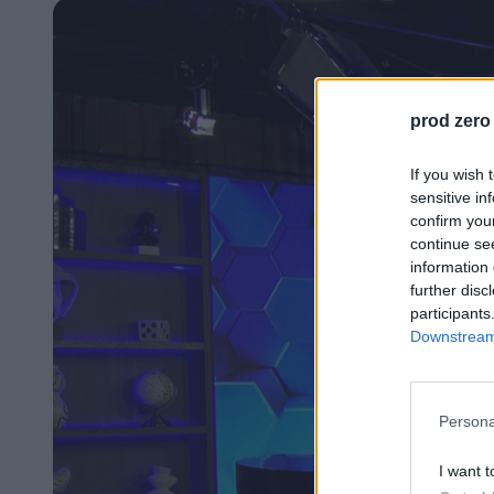
prod zero
If you wish 
sensitive in
confirm you
continue se
information 
further disc
participants
Downstream 
Persona
I want t