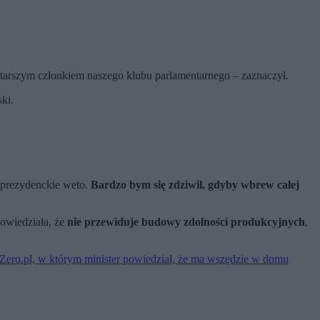
starszym członkiem naszego klubu parlamentarnego – zaznaczył.
ki.
t prezydenckie weto.
Bardzo bym się zdziwił, gdyby wbrew całej
powiedziała, że
nie przewiduje budowy zdolności produkcyjnych
,
a Zero.pl, w którym minister powiedział, że ma wszędzie w domu