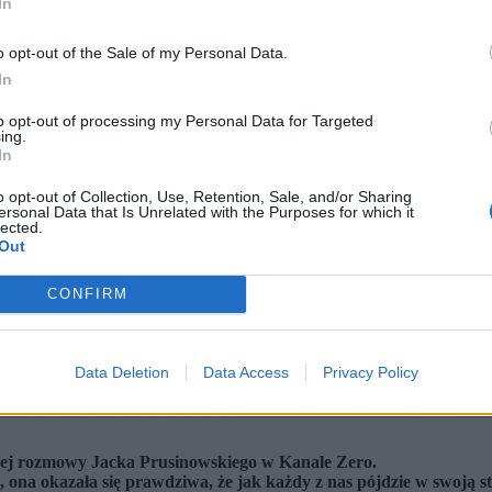
In
o opt-out of the Sale of my Personal Data.
In
to opt-out of processing my Personal Data for Targeted
ing.
In
o opt-out of Collection, Use, Retention, Sale, and/or Sharing
ersonal Data that Is Unrelated with the Purposes for which it
lected.
Out
CONFIRM
Data Deletion
Data Access
Privacy Policy
nej rozmowy Jacka Prusinowskiego w Kanale Zero.
ę, ona okazała się prawdziwa, że jak każdy z nas pójdzie w swoją s