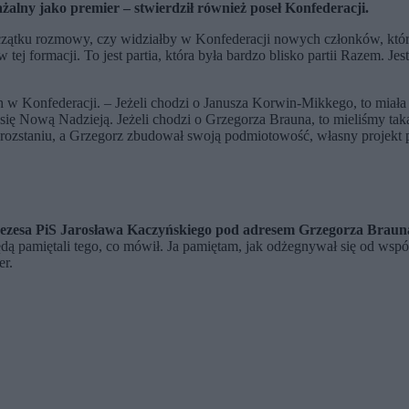
lny jako premier – stwierdził również poseł Konfederacji.
czątku rozmowy, czy widziałby w Konfederacji nowych członków, którz
tej formacji. To jest partia, która była bardzo blisko partii Razem. J
h w Konfederacji. – Jeżeli chodzi o Janusza Korwin-Mikkego, to miał
ię Nową Nadzieją. Jeżeli chodzi o Grzegorza Brauna, to mieliśmy taką 
 rozstaniu, a Grzegorz zbudował swoją podmiotowość, własny projekt 
ezesa PiS Jarosława Kaczyńskiego pod adresem Grzegorza Braun
ie będą pamiętali tego, co mówił. Ja pamiętam, jak odżegnywał się od
er.