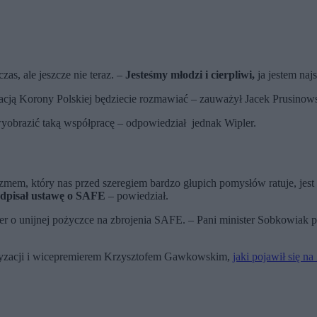
zas, ale jeszcze nie teraz. –
Jesteśmy młodzi i cierpliwi,
ja jestem naj
acją Korony Polskiej będziecie rozmawiać – zauważył Jacek Prusinows
wyobrazić taką współpracę – odpowiedział jednak Wipler.
zmem, który nas przed szeregiem bardzo głupich pomysłów ratuje, jes
odpisał ustawę o SAFE
– powiedział.
ler o unijnej pożyczce na zbrojenia SAFE. – Pani minister Sobkowiak 
fryzacji i wicepremierem Krzysztofem Gawkowskim,
jaki pojawił się n