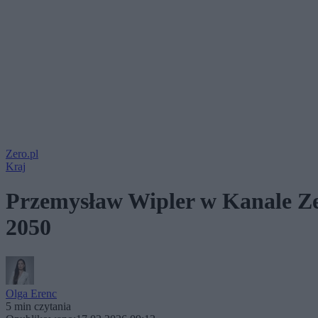
Zero.pl
Kraj
Przemysław Wipler w Kanale Zer
2050
Olga Erenc
5 min czytania