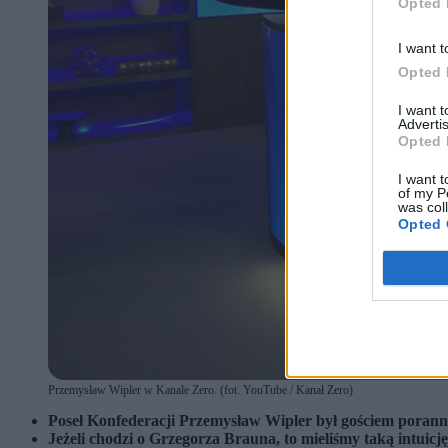
Opted 
I want t
Opted 
I want 
Advertis
Opted 
I want t
of my P
was col
Opted 
Przemysław Wipler w Kanale Zero. (fot. YouTube / Kanał Zero)
Poseł Konfederacji Przemysław Wipler był gościem poran
Jeżeli chodzi o Grzegorza Brauna, to mieliśmy taką intuicj