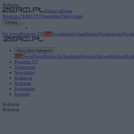
Reklama
Strona główna
Program ZERO TV
Newsletter
Zgłoś temat
Zaloguj
Na żywo
Program TV
Kraj
Świat
Sport
Opinie
Biznes
Technologia
Wojsk
Wszystkie kategorie
Kraj
Świat
Sport
Biznes
Technologia
Wojsko
Zdrowie
Kultura
Nau
Program TV
Najnowsze
Newsletter
Redakcja
Reklama
Regulamin
Kontakt
Reklama
Reklama