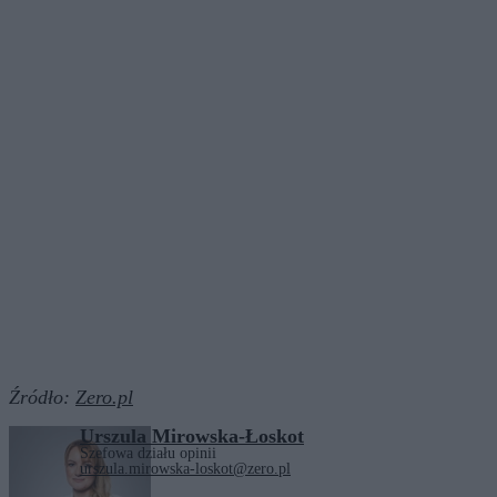
Źródło:
Zero.pl
Urszula Mirowska-Łoskot
Szefowa działu opinii
urszula.mirowska-loskot@zero.pl