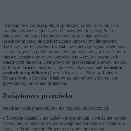
Dziś sejmowa komisja polityki społecznej i rodziny zajmuje się
projektem nowelizacji ustawy o Państwowej Inspekcji Pracy.
Kluczowa i najbardziej kontrowersyjna ze zmian pozwoli
inspektorom pracy na przekształcanie umowy cywilnoprawnej
(B2B czy umowy zlecenia) w etat. Taką decyzję wyda, jeżeli praca
jest wykonywana pod kierownictwem pracodawcy, w określonym
miejscu i czasie oraz za wynagrodzeniem – czyli w warunkach
właściwych dla etatu. Dziś prawo do przekształcania umów ma sąd.
W trakcie posiedzenia komisji posłowie złożyli jednak
wnioski o
wysłuchanie publiczne
(Urszula Rusecka – PiS oraz Tadeusz
Tomaszewski – Lewica). Miałoby się ono odbyć w marcu, a to
spowolniłoby prace nad projektem.
Związkowcy przeciwko
Przedstawiciele pracowników nie popierali tej propozycji.
– Tu trzeba działać, a nie gadać – przypominali. – Może ten projekt
ustawy nie jest idealny, ale jest szczególnie potrzebny inspektorom
pracy. To krok naprzód. Nowe rozwiązanie pozwoli na