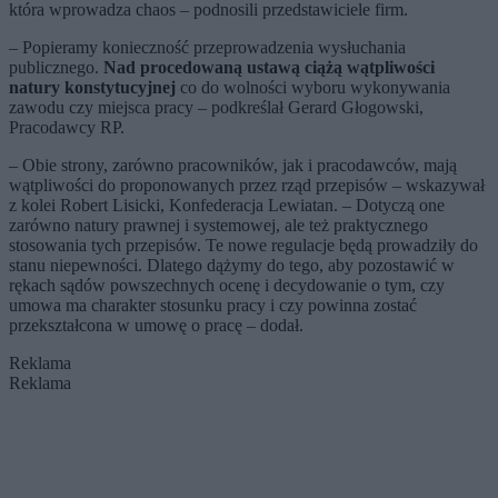
która wprowadza chaos – podnosili przedstawiciele firm.
– Popieramy konieczność przeprowadzenia wysłuchania
publicznego.
Nad procedowaną ustawą ciążą wątpliwości
natury konstytucyjnej
co do wolności wyboru wykonywania
zawodu czy miejsca pracy – podkreślał Gerard Głogowski,
Pracodawcy RP.
– Obie strony, zarówno pracowników, jak i pracodawców, mają
wątpliwości do proponowanych przez rząd przepisów – wskazywał
z kolei Robert Lisicki, Konfederacja Lewiatan. – Dotyczą one
zarówno natury prawnej i systemowej, ale też praktycznego
stosowania tych przepisów. Te nowe regulacje będą prowadziły do
stanu niepewności. Dlatego dążymy do tego, aby pozostawić w
rękach sądów powszechnych ocenę i decydowanie o tym, czy
umowa ma charakter stosunku pracy i czy powinna zostać
przekształcona w umowę o pracę – dodał.
Reklama
Reklama