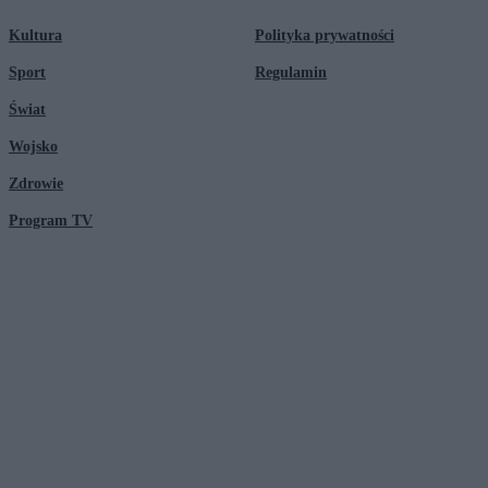
Kultura
Polityka prywatności
Sport
Regulamin
Świat
Wojsko
Zdrowie
Program TV
© 2026 Kanał Zero Spółka Akcyjna