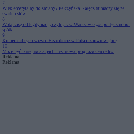
7
Wiek emerytalny do zmiany? Pełczyńska-Nałęcz tłumaczy się ze
swoich słów
8
Wolą kasę od legitymacji, czyli jak w Warszawie „odpolityczniono”
spółki
9
Koniec dobrych wieści. Bezrobocie w Polsce znowu w górę
10
Może być taniej na stacjach. Jest nowa prognoza cen paliw
Reklama
Reklama