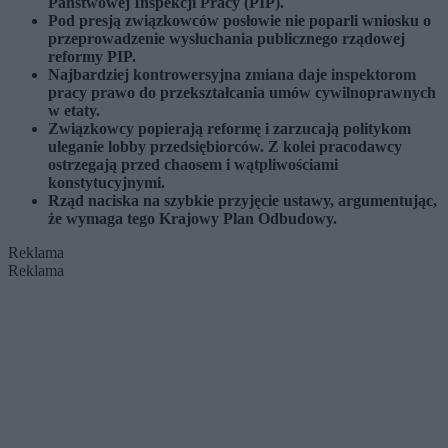
Państwowej Inspekcji Pracy (PIP).
Pod presją związkowców posłowie nie poparli wniosku o
przeprowadzenie wysłuchania publicznego rządowej
reformy PIP.
Najbardziej kontrowersyjna zmiana daje inspektorom
pracy prawo do przekształcania umów cywilnoprawnych
w etaty.
Związkowcy popierają reformę i zarzucają politykom
uleganie lobby przedsiębiorców. Z kolei pracodawcy
ostrzegają przed chaosem i wątpliwościami
konstytucyjnymi.
Rząd naciska na szybkie przyjęcie ustawy, argumentując,
że wymaga tego Krajowy Plan Odbudowy.
Reklama
Reklama