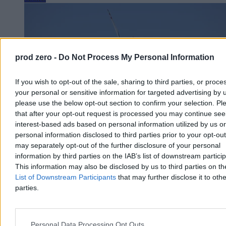
prod zero -
Do Not Process My Personal Information
If you wish to opt-out of the sale, sharing to third parties, or proce
your personal or sensitive information for targeted advertising by 
please use the below opt-out section to confirm your selection. Pl
that after your opt-out request is processed you may continue see
interest-based ads based on personal information utilized by us or
personal information disclosed to third parties prior to your opt-ou
may separately opt-out of the further disclosure of your personal
„Kraj węgla odkrywa OZE”. Niemcy cieszą się ze
information by third parties on the IAB’s list of downstream partici
This information may also be disclosed by us to third parties on t
zmian w Polsce, martwi ich prezydent
List of Downstream Participants
that may further disclose it to othe
Niemiecki dziennik „Frankfurter Allgemeine Zeitung” z
parties.
zadowoleniem stwierdza, że Polska coraz mocniej zwraca się ku
odnawialnym źródłom energii: energetyce wiatrowej i słonecznej.
Niepokój autora tekstu budzi natomiast to, że część inicjatyw rządu
w zakresie polityki klimatycznej napotyka opór ze strony prezydenta
Personal Data Processing Opt Outs