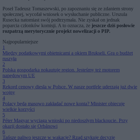
Poseł Tadeusz Tomaszewski, po zapoznaniu się ze zdaniem strony
społecznej, wycofał wniosek o wysłuchanie publiczne. Urszula
Rusecka natomiast swój podtrzymała. Nie zyskał on jednak
poparcia członków komisji. A to oznacza, że
jeszcze dziś posłowie
rozpatrzą merytorycznie projekt nowelizacji o PIP.
Najpopularniejsze
1
Między podatkowymi obietnicami a okiem Brukseli. Gra o budżet
ruszyła
2
Polska gospodarka nokautuje region. Jesteśmy też motorem
napędowym UE
3
Rekord cenowy diesla w Polsce. W nasze portfele uderzają już dwie
wojny
4
Polacy będą masowo zakładać nowe konta? Minister obiecuje
wielkie korzyści
5
Péter Magyar wyciąga wnioski po niedoszłym blackoucie. Przy
okazji dostało się Orbánowi
6
Tańsze paliwo jeszcze w wakacje? Rząd szykuje decyzję