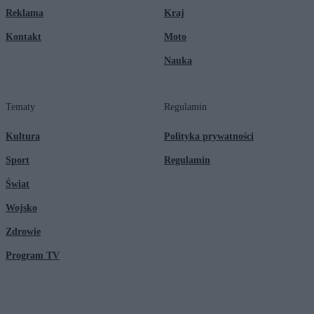
Reklama
Kraj
Kontakt
Moto
Nauka
Tematy
Regulamin
Kultura
Polityka prywatności
Sport
Regulamin
Świat
Wojsko
Zdrowie
Program TV
© 2026 Kanał Zero Spółka Akcyjna