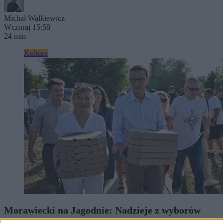
Michał Walkiewicz
Wczoraj 15:58
24 min
Kultura
Morawiecki na Jagodnie: Nadzieje z wyborów
zostały pogrzebane