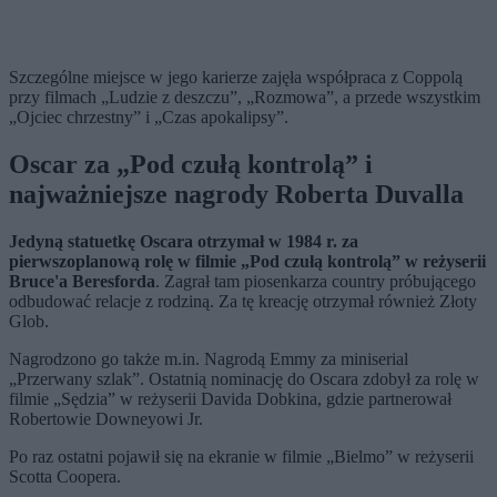
Szczególne miejsce w jego karierze zajęła współpraca z Coppolą
przy filmach „Ludzie z deszczu”, „Rozmowa”, a przede wszystkim
„Ojciec chrzestny” i „Czas apokalipsy”.
Oscar za „Pod czułą kontrolą” i
najważniejsze nagrody Roberta Duvalla
Jedyną statuetkę Oscara otrzymał w 1984 r. za
pierwszoplanową rolę w filmie „Pod czułą kontrolą” w reżyserii
Bruce'a Beresforda
. Zagrał tam piosenkarza country próbującego
odbudować relacje z rodziną. Za tę kreację otrzymał również Złoty
Glob.
Nagrodzono go także m.in. Nagrodą Emmy za miniserial
„Przerwany szlak”. Ostatnią nominację do Oscara zdobył za rolę w
filmie „Sędzia” w reżyserii Davida Dobkina, gdzie partnerował
Robertowie Downeyowi Jr.
Po raz ostatni pojawił się na ekranie w filmie „Bielmo” w reżyserii
Scotta Coopera.