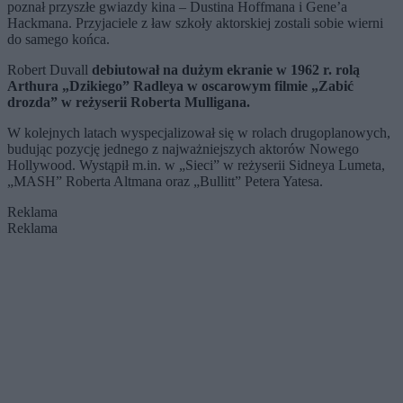
poznał przyszłe gwiazdy kina – Dustina Hoffmana i Gene’a
Hackmana. Przyjaciele z ław szkoły aktorskiej zostali sobie wierni
do samego końca.
Robert Duvall
debiutował na dużym ekranie w 1962 r. rolą
Arthura „Dzikiego” Radleya w oscarowym filmie „Zabić
drozda” w reżyserii Roberta Mulligana.
W kolejnych latach wyspecjalizował się w rolach drugoplanowych,
budując pozycję jednego z najważniejszych aktorów Nowego
Hollywood. Wystąpił m.in. w „Sieci” w reżyserii Sidneya Lumeta,
„MASH” Roberta Altmana oraz „Bullitt” Petera Yatesa.
Reklama
Reklama