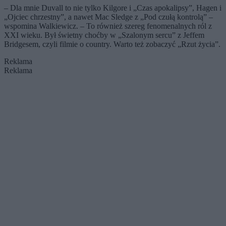
– Dla mnie Duvall to nie tylko Kilgore i „Czas apokalipsy”, Hagen i
„Ojciec chrzestny”, a nawet Mac Sledge z „Pod czułą kontrolą” –
wspomina Walkiewicz. – To również szereg fenomenalnych ról z
XXI wieku. Był świetny choćby w „Szalonym sercu” z Jeffem
Bridgesem, czyli filmie o country. Warto też zobaczyć „Rzut życia”.
Reklama
Reklama