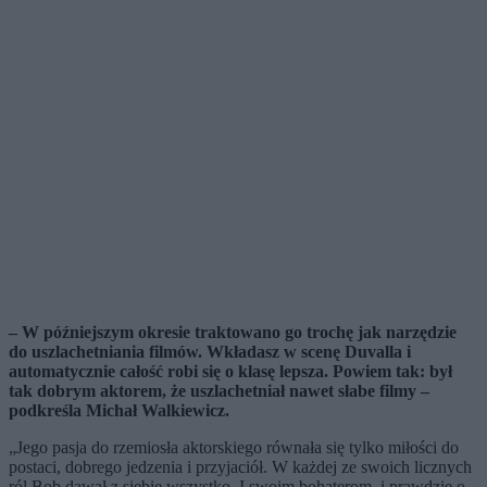
– W późniejszym okresie traktowano go trochę jak narzędzie
do uszlachetniania filmów. Wkładasz w scenę Duvalla i
automatycznie całość robi się o klasę lepsza. Powiem tak: był
tak dobrym aktorem, że uszlachetniał nawet słabe filmy –
podkreśla Michał Walkiewicz.
„Jego pasja do rzemiosła aktorskiego równała się tylko miłości do
postaci, dobrego jedzenia i przyjaciół. W każdej ze swoich licznych
ról Bob dawał z siebie wszystko. I swoim bohaterom, i prawdzie o