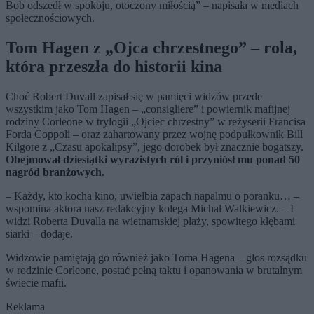
Bob odszedł w spokoju, otoczony miłością” – napisała w mediach
społecznościowych.
Tom Hagen z „Ojca chrzestnego” – rola,
która przeszła do historii kina
Choć Robert Duvall zapisał się w pamięci widzów przede
wszystkim jako Tom Hagen – „consigliere” i powiernik mafijnej
rodziny Corleone w trylogii „Ojciec chrzestny” w reżyserii Francisa
Forda Coppoli – oraz zahartowany przez wojnę podpułkownik Bill
Kilgore z „Czasu apokalipsy”, jego dorobek był znacznie bogatszy.
Obejmował dziesiątki wyrazistych ról i przyniósł mu ponad 50
nagród branżowych.
– Każdy, kto kocha kino, uwielbia zapach napalmu o poranku… –
wspomina aktora nasz redakcyjny kolega Michał Walkiewicz. – I
widzi Roberta Duvalla na wietnamskiej plaży, spowitego kłębami
siarki – dodaje.
Widzowie pamiętają go również jako Toma Hagena – głos rozsądku
w rodzinie Corleone, postać pełną taktu i opanowania w brutalnym
świecie mafii.
Reklama