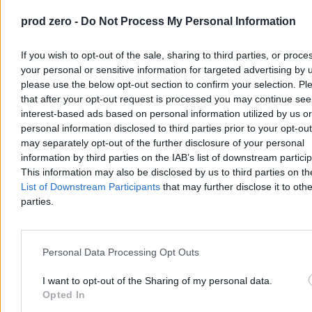
prod zero -
Do Not Process My Personal Information
Mateusz Morawiecki odwiedził wrocławskie osiedle Jagodno,
symbol nocnych kolejek do urn w 2023 r. Założyciel „Rozwoju
Plus” ocenił, że nadzieje mieszkańców zostały pogrzebane,
If you wish to opt-out of the sale, sharing to third parties, or proce
skrytykował politykę gospodarczą rządu i zapowiedział utworzenie
your personal or sensitive information for targeted advertising by 
nowej partii do 15 października.
please use the below opt-out section to confirm your selection. Pl
that after your opt-out request is processed you may continue see
interest-based ads based on personal information utilized by us or
Tomasz Pałasz
personal information disclosed to third parties prior to your opt-ou
07.08.2026
may separately opt-out of the further disclosure of your personal
3 min
information by third parties on the IAB’s list of downstream partici
This information may also be disclosed by us to third parties on t
Kultura
List of Downstream Participants
that may further disclose it to othe
parties.
Personal Data Processing Opt Outs
I want to opt-out of the Sharing of my personal data.
Opted In