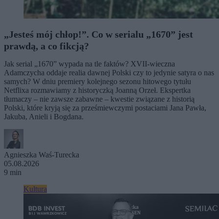
„Jesteś mój chłop!”. Co w serialu „1670” jest
prawdą, a co fikcją?
Jak serial „1670” wypada na tle faktów? XVII-wieczna
Adamczycha oddaje realia dawnej Polski czy to jedynie satyra o nas
samych? W dniu premiery kolejnego sezonu hitowego tytułu
Netflixa rozmawiamy z historyczką Joanną Orzeł. Ekspertka
tłumaczy – nie zawsze zabawne – kwestie związane z historią
Polski, które kryją się za prześmiewczymi postaciami Jana Pawła,
Jakuba, Anieli i Bogdana.
Agnieszka Waś-Turecka
05.08.2026
9 min
Kultura