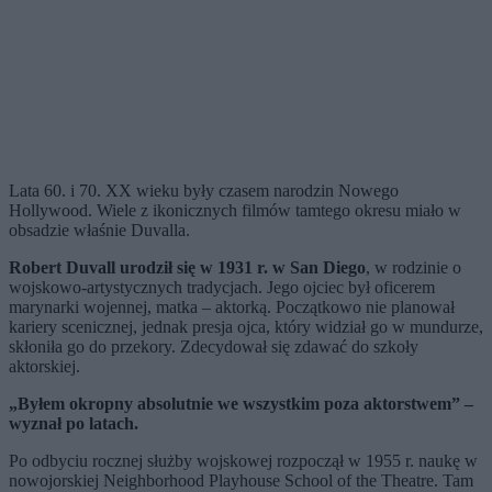
Lata 60. i 70. XX wieku były czasem narodzin Nowego
Hollywood. Wiele z ikonicznych filmów tamtego okresu miało w
obsadzie właśnie Duvalla.
Robert Duvall urodził się w 1931 r. w San Diego
, w rodzinie o
wojskowo-artystycznych tradycjach. Jego ojciec był oficerem
marynarki wojennej, matka – aktorką. Początkowo nie planował
kariery scenicznej, jednak presja ojca, który widział go w mundurze,
skłoniła go do przekory. Zdecydował się zdawać do szkoły
aktorskiej.
„Byłem okropny absolutnie we wszystkim poza aktorstwem” –
wyznał po latach.
Po odbyciu rocznej służby wojskowej rozpoczął w 1955 r. naukę w
nowojorskiej Neighborhood Playhouse School of the Theatre. Tam