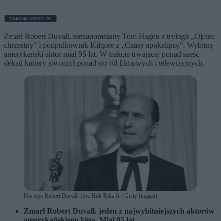
Zmarł Robert Duvall, niezapomniany Tom Hagen z trylogii „Ojciec
chrzestny” i podpułkownik Kilgore z „Czasy apokalipsy”. Wybitny
amerykański aktor miał 95 lat. W trakcie trwającej ponad sześć
dekad kariery stworzył ponad sto ról filmowych i telewizyjnych.
Nie żyje Robert Duvall. (fot. Bob Riha Jr / Getty Images)
Zmarł Robert Duvall, jeden z najwybitniejszych aktorów
amerykańskiego kina. Miał 95 lat.