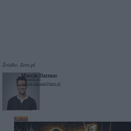
Źródło:
Zero.pl
Marcin Darmas
Dziennikarz
marcin.darmas@zero.pl
Tagi:
Hollywood
Oscary
Zobacz również
Kultura