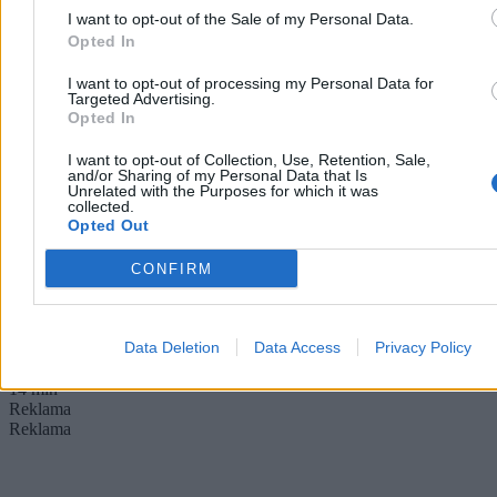
I want to opt-out of the Sale of my Personal Data.
Opted In
I want to opt-out of processing my Personal Data for
Targeted Advertising.
Opted In
Zbyt dużo książek to nie wina pisarzy. To nie oni
zepsuli rynek
I want to opt-out of Collection, Use, Retention, Sale,
and/or Sharing of my Personal Data that Is
Unrelated with the Purposes for which it was
Nie zamierzam bronić grafomanii. Nie będę też udawać, że rynek
collected.
książki ma się świetnie. Chciałabym tylko zapytać, dlaczego w całej
Opted Out
dyskusji o jego kryzysie najłatwiej przyszło nam obwinić ludzi, bez
których literatura po prostu nie istnieje.
CONFIRM
Data Deletion
Data Access
Privacy Policy
Dagmara Leszkowicz-Zaluska
05.08.2026
14 min
Reklama
Reklama