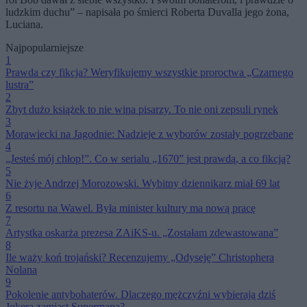
ludzkim duchu” – napisała po śmierci Roberta Duvalla jego żona,
Luciana.
Najpopularniejsze
1
Prawda czy fikcja? Weryfikujemy wszystkie proroctwa „Czarnego
lustra”
2
Zbyt dużo książek to nie wina pisarzy. To nie oni zepsuli rynek
3
Morawiecki na Jagodnie: Nadzieje z wyborów zostały pogrzebane
4
„Jesteś mój chłop!”. Co w serialu „1670” jest prawdą, a co fikcją?
5
Nie żyje Andrzej Morozowski. Wybitny dziennikarz miał 69 lat
6
Z resortu na Wawel. Była minister kultury ma nową pracę
7
Artystka oskarża prezesa ZAiKS-u. „Zostałam zdewastowana”
8
Ile waży koń trojański? Recenzujemy „Odyseję” Christophera
Nolana
9
Pokolenie antybohaterów. Dlaczego mężczyźni wybierają dziś
Jokera zamiast Supermana?