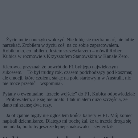
– Życie mnie nauczyło walczyć. Nie lubię się rozdrabniać, nie lubię
narzekać. Zrobiłem w życiu coś, na co sobie zapracowałem.
Robiłem to, co lubiłem. Jestem szczęściarzem – mówił Robert
Kubica w rozmowie z Krzysztofem Stanowskim w Kanale Zero.
Kierowca przyznał, że powrót do F1 był jego największym
sukcesem. – To był trudny rok, czasem podchodzący pod koszmar,
ale emocji, które czułem, stając na polu startowym w Australii, nic
nie może przebić – wspominał.
Pytany o ewentualne „trzecie wejście” do F1, Kubica odpowiedział:
– Próbowałem, ale się nie udało. I tak miałem dużo szczęścia, że
dano mi szansę dwa razy.
– Ja oficjalnie nigdy nie ogłosiłem końca kariery w F1. Mój koniec
napisali dziennikarze. Dlatego mi trochę żal, że ta trzecia droga się
nie udała, bo to by jeszcze lepiej smakowało – stwierdził.