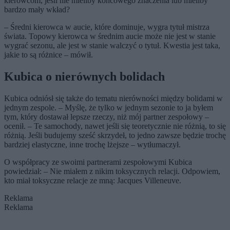
kierowcom, jeśli nie mieliby końcowego znaczenia lub mieliby
bardzo mały wkład?
– Średni kierowca w aucie, które dominuje, wygra tytuł mistrza
świata. Topowy kierowca w średnim aucie może nie jest w stanie
wygrać sezonu, ale jest w stanie walczyć o tytuł. Kwestia jest taka,
jakie to są różnice – mówił.
Kubica o nierównych bolidach
Kubica odniósł się także do tematu nierówności między bolidami w
jednym zespole. – Myślę, że tylko w jednym sezonie to ja byłem
tym, który dostawał lepsze rzeczy, niż mój partner zespołowy –
ocenił. – Te samochody, nawet jeśli się teoretycznie nie różnią, to się
różnią. Jeśli budujemy sześć skrzydeł, to jedno zawsze będzie trochę
bardziej elastyczne, inne trochę lżejsze – wytłumaczył.
O współpracy ze swoimi partnerami zespołowymi Kubica
powiedział: – Nie miałem z nikim toksycznych relacji. Odpowiem,
kto miał toksyczne relacje ze mną: Jacques Villeneuve.
Reklama
Reklama