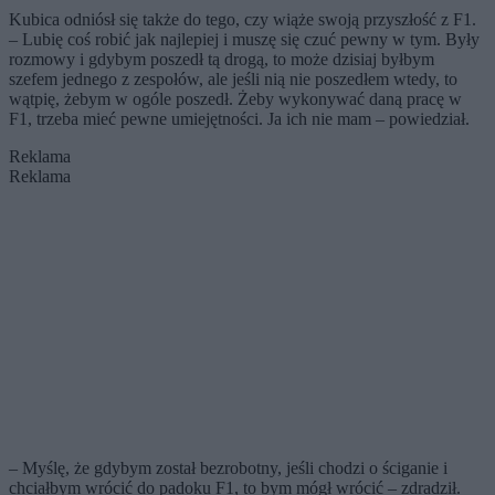
Kubica odniósł się także do tego, czy wiąże swoją przyszłość z F1.
– Lubię coś robić jak najlepiej i muszę się czuć pewny w tym. Były
rozmowy i gdybym poszedł tą drogą, to może dzisiaj byłbym
szefem jednego z zespołów, ale jeśli nią nie poszedłem wtedy, to
wątpię, żebym w ogóle poszedł. Żeby wykonywać daną pracę w
F1, trzeba mieć pewne umiejętności. Ja ich nie mam – powiedział.
Reklama
Reklama
– Myślę, że gdybym został bezrobotny, jeśli chodzi o ściganie i
chciałbym wrócić do padoku F1, to bym mógł wrócić – zdradził.