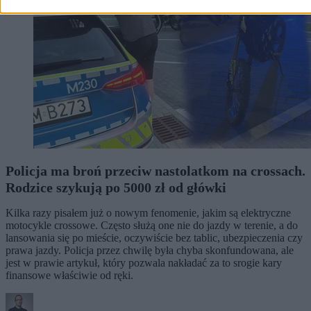
Policja ma broń przeciw nastolatkom na crossach.
Rodzice szykują po 5000 zł od główki
Kilka razy pisałem już o nowym fenomenie, jakim są elektryczne
motocykle crossowe. Często służą one nie do jazdy w terenie, a do
lansowania się po mieście, oczywiście bez tablic, ubezpieczenia czy
prawa jazdy. Policja przez chwilę była chyba skonfundowana, ale
jest w prawie artykuł, który pozwala nakładać za to srogie kary
finansowe właściwie od ręki.