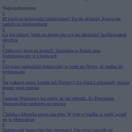
Najpopularniejsze
1
80 km/h na hulajnodze elektrycznej? Da się szybciej. Prawo nie
nadąża za producentami
2
Co jest gorsze: jazda na skraju snu czy po alkoholu? Spróbowałem
obydwu
3
Chińczycy grają na kodach. Sprzedają w Polsce auta
homologowane w Chorwacji
4
Używany samochód elektryczny w cenie do 50 tys. zł: trudne się
wylosowało
5
Na wakacje przez Austrię lub Niemcy? Za zjazd z autostrady można
dostać srogi mandat
6
Centrum Warszawy już nigdy się nie odrodzi. Po Powstaniu
Warszawskim zniknęło na zawsze
7
Chińska i kliencka presja ma sens. W tym wypadku w garść wzięli
się w Mercedesie
8
Elektryczne motocykle bez rejestracji. Oto nowy sposób na