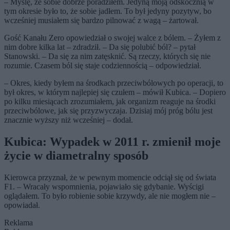
– Myślę, że sobie dobrze poradziłem. Jedyną moją odskocznią w
tym okresie było to, że sobie jadłem. To był jedyny pozytyw, bo
wcześniej musiałem się bardzo pilnować z wagą – żartował.
Gość Kanału Zero opowiedział o swojej walce z bólem. – Żyłem z
nim dobre kilka lat – zdradził. – Da się polubić ból? – pytał
Stanowski. – Da się za nim zatęsknić. Są rzeczy, których się nie
rozumie. Czasem ból się staje codziennością – odpowiedział.
– Okres, kiedy byłem na środkach przeciwbólowych po operacji, to
był okres, w którym najlepiej się czułem – mówił Kubica. – Dopiero
po kilku miesiącach zrozumiałem, jak organizm reaguje na środki
przeciwbólowe, jak się przyzwyczaja. Dzisiaj mój próg bólu jest
znacznie wyższy niż wcześniej – dodał.
Kubica: Wypadek w 2011 r. zmienił moje
życie w diametralny sposób
Kierowca przyznał, że w pewnym momencie odciął się od świata
F1. – Wracały wspomnienia, pojawiało się gdybanie. Wyścigi
oglądałem. To było robienie sobie krzywdy, ale nie mogłem nie –
opowiadał.
Reklama