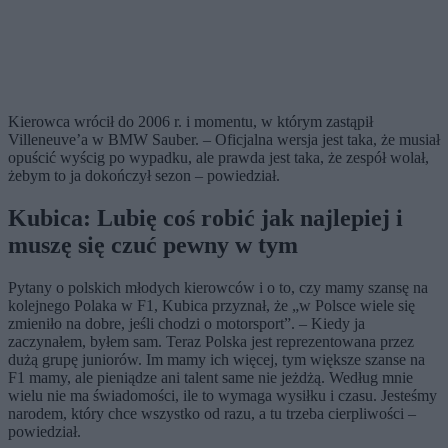
Kierowca wrócił do 2006 r. i momentu, w którym zastąpił
Villeneuve’a w BMW Sauber. – Oficjalna wersja jest taka, że musiał
opuścić wyścig po wypadku, ale prawda jest taka, że zespół wolał,
żebym to ja dokończył sezon – powiedział.
Kubica: Lubię coś robić jak najlepiej i
muszę się czuć pewny w tym
Pytany o polskich młodych kierowców i o to, czy mamy szansę na
kolejnego Polaka w F1, Kubica przyznał, że „w Polsce wiele się
zmieniło na dobre, jeśli chodzi o motorsport”. – Kiedy ja
zaczynałem, byłem sam. Teraz Polska jest reprezentowana przez
dużą grupę juniorów. Im mamy ich więcej, tym większe szanse na
F1 mamy, ale pieniądze ani talent same nie jeżdżą. Według mnie
wielu nie ma świadomości, ile to wymaga wysiłku i czasu. Jesteśmy
narodem, który chce wszystko od razu, a tu trzeba cierpliwości –
powiedział.