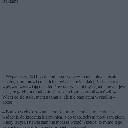
Reklama
– Wypadek w 2011 r. zmienił moje życie w diametralny sposób.
Osoby, które mówią o takich chwilach, że idą dalej, że to nie ma
wpływu, wmawiają to sobie. Też tak czasami myślę, ale prawda jest
taka, że gdybym mógł cofnąć czas, to bym to zrobił – mówił. –
Wiem co się stało, mam nagranie, ale nie pamiętam wypadku –
dodał.
– Bardzo szybko zrozumiałem, że priorytetem dla mnie nie jest
wrócenie do kręcenia kierownicą, a do tego, żebym mógł sam zjeść.
Kiedy leżysz i nawet sam nie możesz wziąć widelca, to mimo tego,
że kochasz jazdę, to to jest priorytet – przyznał.