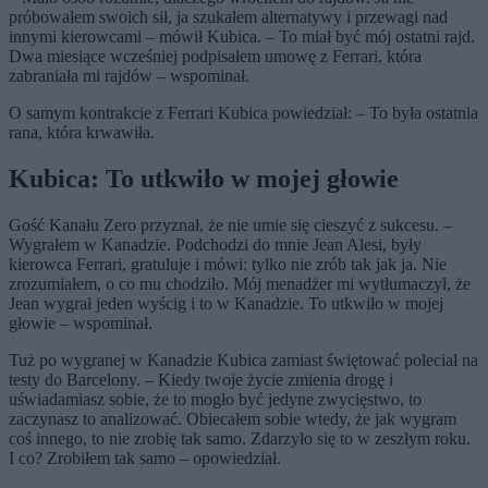
próbowałem swoich sił, ja szukałem alternatywy i przewagi nad
innymi kierowcami – mówił Kubica. – To miał być mój ostatni rajd.
Dwa miesiące wcześniej podpisałem umowę z Ferrari, która
zabraniała mi rajdów – wspominał.
O samym kontrakcie z Ferrari Kubica powiedział: – To była ostatnia
rana, która krwawiła.
Kubica: To utkwiło w mojej głowie
Gość Kanału Zero przyznał, że nie umie się cieszyć z sukcesu. –
Wygrałem w Kanadzie. Podchodzi do mnie Jean Alesi, były
kierowca Ferrari, gratuluje i mówi: tylko nie zrób tak jak ja. Nie
zrozumiałem, o co mu chodziło. Mój menadżer mi wytłumaczył, że
Jean wygrał jeden wyścig i to w Kanadzie. To utkwiło w mojej
głowie – wspominał.
Tuż po wygranej w Kanadzie Kubica zamiast świętować poleciał na
testy do Barcelony. – Kiedy twoje życie zmienia drogę i
uświadamiasz sobie, że to mogło być jedyne zwycięstwo, to
zaczynasz to analizować. Obiecałem sobie wtedy, że jak wygram
coś innego, to nie zrobię tak samo. Zdarzyło się to w zeszłym roku.
I co? Zrobiłem tak samo – opowiedział.