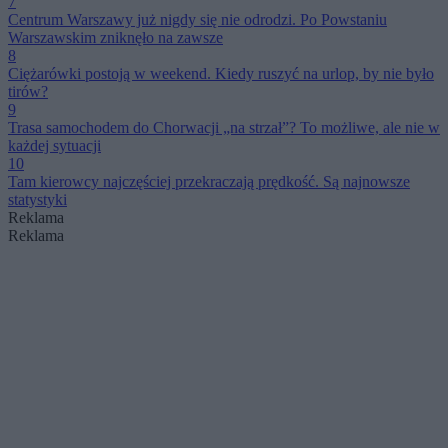
7
Centrum Warszawy już nigdy się nie odrodzi. Po Powstaniu
Warszawskim zniknęło na zawsze
8
Ciężarówki postoją w weekend. Kiedy ruszyć na urlop, by nie było
tirów?
9
Trasa samochodem do Chorwacji „na strzał”? To możliwe, ale nie w
każdej sytuacji
10
Tam kierowcy najczęściej przekraczają prędkość. Są najnowsze
statystyki
Reklama
Reklama