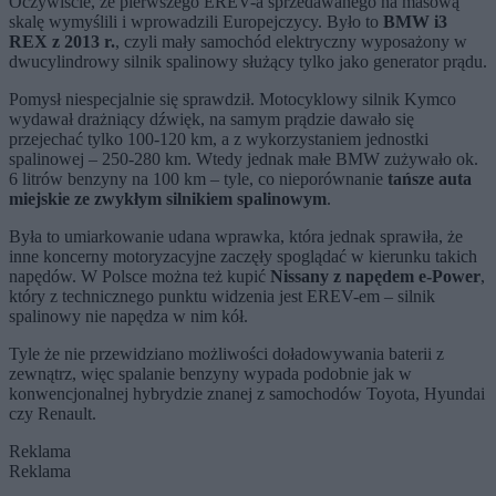
Oczywiście, że pierwszego EREV-a sprzedawanego na masową
skalę wymyślili i wprowadzili Europejczycy. Było to
BMW i3
REX z 2013 r.
, czyli mały samochód elektryczny wyposażony w
dwucylindrowy silnik spalinowy służący tylko jako generator prądu.
Pomysł niespecjalnie się sprawdził. Motocyklowy silnik Kymco
wydawał drażniący dźwięk, na samym prądzie dawało się
przejechać tylko 100-120 km, a z wykorzystaniem jednostki
spalinowej – 250-280 km. Wtedy jednak małe BMW zużywało ok.
6 litrów benzyny na 100 km – tyle, co nieporównanie
tańsze auta
miejskie ze zwykłym silnikiem spalinowym
.
Była to umiarkowanie udana wprawka, która jednak sprawiła, że
inne koncerny motoryzacyjne zaczęły spoglądać w kierunku takich
napędów. W Polsce można też kupić
Nissany z napędem e-Power
,
który z technicznego punktu widzenia jest EREV-em – silnik
spalinowy nie napędza w nim kół.
Tyle że nie przewidziano możliwości doładowywania baterii z
zewnątrz, więc spalanie benzyny wypada podobnie jak w
konwencjonalnej hybrydzie znanej z samochodów Toyota, Hyundai
czy Renault.
Reklama
Reklama