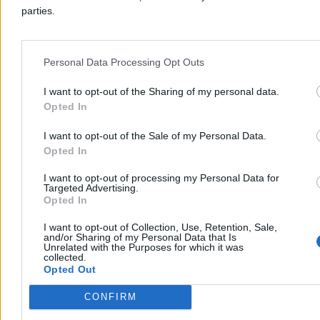
parties.
80 km/h na hulajnodze elektrycznej? Da się
szybciej. Prawo nie nadąża za producentami
Personal Data Processing Opt Outs
Gdy kilka lat temu zaczynałem pisać o hulajnogach elektrycznych,
I want to opt-out of the Sharing of my personal data.
przewidywałem szybki wzrost ich popularności jako środka
transportu osobistego. Dziś widzę, że ich rozwój poszedł w stronę
Opted In
„kto zrobi jak najszybszą i jak najbardziej nielegalną hulajnogę
elektryczną, nie dając się złapać?”.
I want to opt-out of the Sale of my Personal Data.
Opted In
I want to opt-out of processing my Personal Data for
Tymon Grabowski
Targeted Advertising.
Opted In
04.08.2026
9 min
I want to opt-out of Collection, Use, Retention, Sale,
and/or Sharing of my Personal Data that Is
Moto
Unrelated with the Purposes for which it was
collected.
Opted Out
CONFIRM