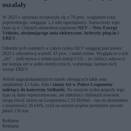
oszalały
W 2025 r. sprzedaż zwiększyła się o 79 proc. względem roku
poprzedniego, osiągając 1,2 mln egzemplarzy. Samochody tego
typu są w Chinach elementem segmentu
NEV – New Energy
Vehicles, obejmującego auta elektryczne, hybrydy plug-in i
EREV
.
Odsetek tych ostatnich w całym rynku NEV osiągnął pod koniec
2025 r. rekordową wartość 43 proc. i nadal rośnie. Wygląda to o tyle
„źle” – jeśli mowa o redukcjach emisji CO2 – że chińscy nabywcy
nie kupują aut w pełni elektrycznych, wybierając zamiast nich
wersje EREV.
Wśród najpopularniejszych marek oferujących takie auta
znajdziemy Li Auto, Aito i
znany też w Polsce Leapmotor
należący do koncernu Stellantis
. Na naszym rynku pojazdy tego
typu są słabo reprezentowane, ale miłośnicy chińskich nowinek
mogą rzucić okiem na Leapmotora C10 Hybrid – ma on akumulator
o pojemności 28 kWh, czyli na samym prądzie przejedzie pewnie
jakieś 150 km.
Reklama
Reklama