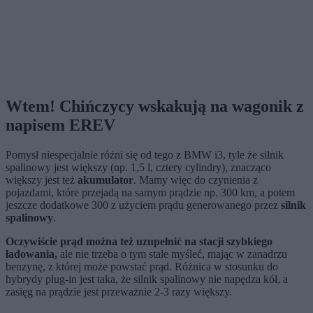
Wtem! Chińczycy wskakują na wagonik z
napisem EREV
Pomysł niespecjalnie różni się od tego z BMW i3, tyle że silnik
spalinowy jest większy (np. 1,5 l, cztery cylindry), znacząco
większy jest też
akumulator
. Mamy więc do czynienia z
pojazdami, które przejadą na samym prądzie np. 300 km, a potem
jeszcze dodatkowe 300 z użyciem prądu generowanego przez
silnik
spalinowy
.
Oczywiście prąd można też uzupełnić na stacji szybkiego
ładowania,
ale nie trzeba o tym stale myśleć, mając w zanadrzu
benzynę, z której może powstać prąd. Różnica w stosunku do
hybrydy plug-in jest taka, że silnik spalinowy nie napędza kół, a
zasięg na prądzie jest przeważnie 2-3 razy większy.