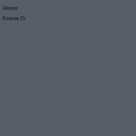
Zdrowie
Program TV
© 2026 Kanał Zero Spółka Akcyjna