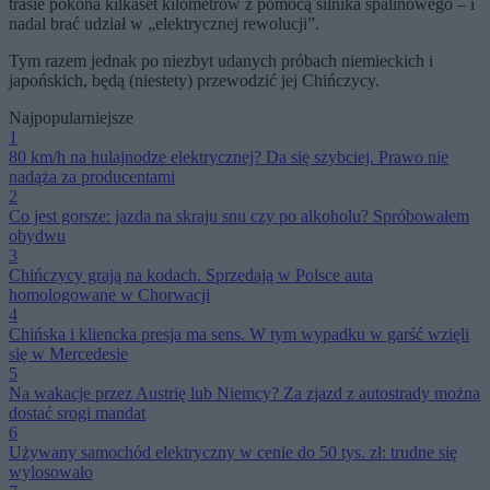
trasie pokona kilkaset kilometrów z pomocą silnika spalinowego – i
nadal brać udział w „elektrycznej rewolucji”.
Tym razem jednak po niezbyt udanych próbach niemieckich i
japońskich, będą (niestety) przewodzić jej Chińczycy.
Najpopularniejsze
1
80 km/h na hulajnodze elektrycznej? Da się szybciej. Prawo nie
nadąża za producentami
2
Co jest gorsze: jazda na skraju snu czy po alkoholu? Spróbowałem
obydwu
3
Chińczycy grają na kodach. Sprzedają w Polsce auta
homologowane w Chorwacji
4
Chińska i kliencka presja ma sens. W tym wypadku w garść wzięli
się w Mercedesie
5
Na wakacje przez Austrię lub Niemcy? Za zjazd z autostrady można
dostać srogi mandat
6
Używany samochód elektryczny w cenie do 50 tys. zł: trudne się
wylosowało