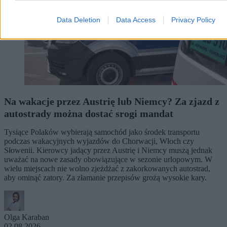
Data Deletion
Data Access
Privacy Policy
Na wakacje przez Austrię lub Niemcy? Za zjazd z
autostrady można dostać srogi mandat
Tysiące Polaków wybierają samochód jako środek transportu
podczas wakacyjnych wyjazdów do Chorwacji, Włoch czy
Słowenii. Kierowcy jadący przez Austrię i Niemcy muszą jednak
uważać na nowe zasady obowiązujące w sezonie urlopowym. W
wielu miejscach nie wolno zjeżdżać z zakorkowanych autostrad,
aby ominąć zatory. Za złamanie przepisów grożą wysokie kary.
Olga Karaban
02.08.2026