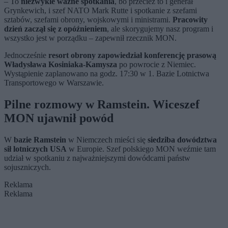
– To
niezwykle ważne spotkania
, bo przecież to i generał
Grynkewich, i szef NATO Mark Rutte i spotkanie z szefami
sztabów, szefami obrony, wojskowymi i ministrami.
Pracowity
dzień zaczął się z opóźnieniem
, ale skorygujemy nasz program i
wszystko jest w porządku – zapewnił rzecznik MON.
Jednocześnie
resort obrony zapowiedział konferencję prasową
Władysława Kosiniaka-Kamysza
po powrocie z Niemiec.
Wystąpienie zaplanowano na godz. 17:30 w 1. Bazie Lotnictwa
Transportowego w Warszawie.
Pilne rozmowy w Ramstein. Wiceszef
MON ujawnił powód
W
bazie Ramstein
w Niemczech mieści się
siedziba dowództwa
sił lotniczych USA
w Europie. Szef polskiego MON weźmie tam
udział w spotkaniu z najważniejszymi dowódcami państw
sojuszniczych.
Reklama
Reklama