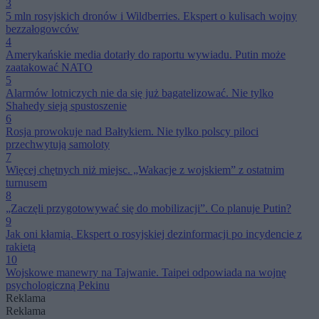
3
5 mln rosyjskich dronów i Wildberries. Ekspert o kulisach wojny
bezzałogowców
4
Amerykańskie media dotarły do raportu wywiadu. Putin może
zaatakować NATO
5
Alarmów lotniczych nie da się już bagatelizować. Nie tylko
Shahedy sieją spustoszenie
6
Rosja prowokuje nad Bałtykiem. Nie tylko polscy piloci
przechwytują samoloty
7
Więcej chętnych niż miejsc. „Wakacje z wojskiem” z ostatnim
turnusem
8
„Zaczęli przygotowywać się do mobilizacji”. Co planuje Putin?
9
Jak oni kłamią. Ekspert o rosyjskiej dezinformacji po incydencie z
rakietą
10
Wojskowe manewry na Tajwanie. Taipei odpowiada na wojnę
psychologiczną Pekinu
Reklama
Reklama