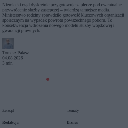
Niemiecki rząd dyskretnie przygotowuje zaplecze pod ewentualne
przywrócenie służby zastępczej – twierdzą tamtejsze media.
Ministerstwo rodziny sprawdziło gotowość kluczowych organizacji
społecznym na wypadek powrotu powszechnego poboru. To
konsekwencja wdrożenia nowego modelu służby wojskowej i
gwarancji prawnych.
Tomasz Pałasz
04.08.2026
3 min
Zero.pl
Tematy
Redakcja
Biznes