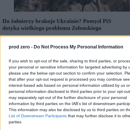
Ilu żołnierzy brakuje Ukrainie? Pomysł PiS
dotyka wielkiego problemu Zełenskiego
Prawo i Sprawiedliwość proponuje deportacje Ukraińców
pozostających na terytorium Polski, ale nieposiadających legalnej
prod zero -
Do Not Process My Personal Information
pracy, z drugiej strony strony Tomasz Siemoniak, koordynator służb
specjalnych, twierdzi, że polski rząd nie będzie odsyłał ich na front.
Zmieniają się unijne przepisy wobec Ukraińców objętych
If you wish to opt-out of the sale, sharing to third parties, or proce
mobilizacją, a Siły Zbrojne Ukrainy trzymają linię frontu zmagając
your personal or sensitive information for targeted advertising by 
na tyłach z dezercją. Co z rezerwami Ukrainy na wojnie?
please use the below opt-out section to confirm your selection. Pl
that after your opt-out request is processed you may continue see
interest-based ads based on personal information utilized by us or
personal information disclosed to third parties prior to your opt-ou
Michał Bruszewski
may separately opt-out of the further disclosure of your personal
Wczoraj 12:23
8 min
information by third parties on the IAB’s list of downstream partici
Reklama
This information may also be disclosed by us to third parties on t
Reklama
List of Downstream Participants
that may further disclose it to othe
parties.