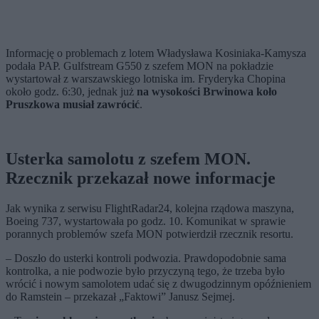
Informację o problemach z lotem Władysława Kosiniaka-Kamysza
podała PAP. Gulfstream G550 z szefem MON na pokładzie
wystartował z warszawskiego lotniska im. Fryderyka Chopina
około godz. 6:30, jednak już
na wysokości Brwinowa koło
Pruszkowa musiał zawrócić
.
Usterka samolotu z szefem MON.
Rzecznik przekazał nowe informacje
Jak wynika z serwisu FlightRadar24, kolejna rządowa maszyna,
Boeing 737, wystartowała po godz. 10. Komunikat w sprawie
porannych problemów szefa MON potwierdził rzecznik resortu.
– Doszło do usterki kontroli podwozia. Prawdopodobnie sama
kontrolka, a nie podwozie było przyczyną tego, że trzeba było
wrócić i nowym samolotem udać się z dwugodzinnym opóźnieniem
do Ramstein – przekazał „Faktowi” Janusz Sejmej.