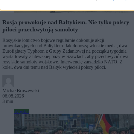
Rosja prowokuje nad Bałtykiem. Nie tylko polscy
piloci przechwytują samoloty
Rosyjskie lotnictwo bojowe regularnie dokonuje akcji
prowokacyjnych nad Bałtykiem. Jak donoszą włoskie media, dwa
Eurofightery Typhoon z Grupy Zadaniowej na początku tygodnia
wystartowały z litewskiej bazy w Szawlach, aby przechwycić dwa
rosyjskie samoloty wojskowe. Interwencję zarządziło NATO. Z
kolei, dwa dni temu nad Bałtyk wylecieli polscy piloci.
Michał Bruszewski
06.08.2026
3 min
Wojsko