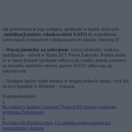
Jak poinformował jego zastępca, spotkanie w będzie dotyczyło
„
mobilizacji państw członkowskich NATO
do wypełnienia
zobowiązań związanych z deklaracjami do planów obronnych”.
–
Więcej pieniędzy na uzbrojenie
, więcej zdolności, większa
mobilizacja – mówił w Radiu ZET Paweł Zalewski. Polityk dodał,
że w takiej formule spotkanie odbywa się rzadko, jednak rozmowy
na szczeblu ministrów obrony państw NATO odbywają się
sukcesywnie.
– Następne będzie miało miejsce w drugiej połowie lutego, czyli już
za dwa tygodnie w Brukseli – wskazał.
Najpopularniejsze
1
Ilu żołnierzy brakuje Ukrainie? Pomysł PiS dotyka wielkiego
problemu Zełenskiego
2
Korytarz dla Bundeswehry. Co zakłada polsko-niemieckie
porozumienie obronne