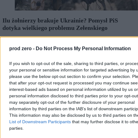
Ilu żołnierzy brakuje Ukrainie? Pomysł PiS
dotyka wielkiego problemu Zełenskiego
Prawo i Sprawiedliwość proponuje deportacje Ukraińców
pozostających na terytorium Polski, ale nieposiadających legalnej
prod zero -
Do Not Process My Personal Information
pracy, z drugiej strony strony Tomasz Siemoniak, koordynator służb
specjalnych, twierdzi, że polski rząd nie będzie odsyłał ich na front.
Zmieniają się unijne przepisy wobec Ukraińców objętych
If you wish to opt-out of the sale, sharing to third parties, or proce
mobilizacją, a Siły Zbrojne Ukrainy trzymają linię frontu zmagając
your personal or sensitive information for targeted advertising by 
na tyłach z dezercją. Co z rezerwami Ukrainy na wojnie?
please use the below opt-out section to confirm your selection. Pl
that after your opt-out request is processed you may continue see
interest-based ads based on personal information utilized by us or
personal information disclosed to third parties prior to your opt-ou
Michał Bruszewski
Wczoraj 12:23
may separately opt-out of the further disclosure of your personal
8 min
information by third parties on the IAB’s list of downstream partici
Reklama
This information may also be disclosed by us to third parties on t
Reklama
List of Downstream Participants
that may further disclose it to othe
parties.