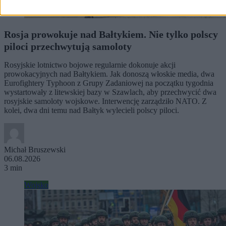
Rosja prowokuje nad Bałtykiem. Nie tylko polscy
piloci przechwytują samoloty
Rosyjskie lotnictwo bojowe regularnie dokonuje akcji
prowokacyjnych nad Bałtykiem. Jak donoszą włoskie media, dwa
Eurofightery Typhoon z Grupy Zadaniowej na początku tygodnia
wystartowały z litewskiej bazy w Szawlach, aby przechwycić dwa
rosyjskie samoloty wojskowe. Interwencję zarządziło NATO. Z
kolei, dwa dni temu nad Bałtyk wylecieli polscy piloci.
Michał Bruszewski
06.08.2026
3 min
Wojsko