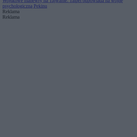
Wojskowe manewry na Tajwanie. Taipei odpowiada na wojnę
psychologiczną Pekinu
Reklama
Reklama