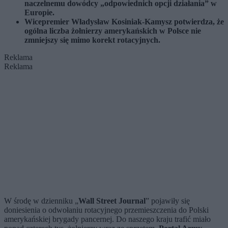
naczelnemu dowódcy „odpowiednich opcji działania” w
Europie.
Wicepremier Władysław Kosiniak-Kamysz potwierdza, że
ogólna liczba żołnierzy amerykańskich w Polsce nie
zmniejszy się mimo korekt rotacyjnych.
Reklama
Reklama
W środę w dzienniku „
Wall Street Journal
” pojawiły się
doniesienia o odwołaniu rotacyjnego przemieszczenia do Polski
amerykańskiej brygady pancernej. Do naszego kraju trafić miało