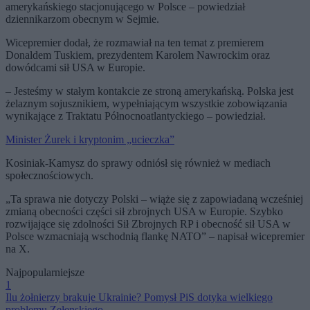
amerykańskiego stacjonującego w Polsce – powiedział
dziennikarzom obecnym w Sejmie.
Wicepremier dodał, że rozmawiał na ten temat z premierem
Donaldem Tuskiem, prezydentem Karolem Nawrockim oraz
dowódcami sił USA w Europie.
– Jesteśmy w stałym kontakcie ze stroną amerykańską. Polska jest
żelaznym sojusznikiem, wypełniającym wszystkie zobowiązania
wynikające z Traktatu Północnoatlantyckiego – powiedział.
Minister Żurek i kryptonim „ucieczka”
Kosiniak-Kamysz do sprawy odniósł się również w mediach
społecznościowych.
„Ta sprawa nie dotyczy Polski – wiąże się z zapowiadaną wcześniej
zmianą obecności części sił zbrojnych USA w Europie. Szybko
rozwijające się zdolności Sił Zbrojnych RP i obecność sił USA w
Polsce wzmacniają wschodnią flankę NATO” – napisał wicepremier
na X.
Najpopularniejsze
1
Ilu żołnierzy brakuje Ukrainie? Pomysł PiS dotyka wielkiego
problemu Zełenskiego