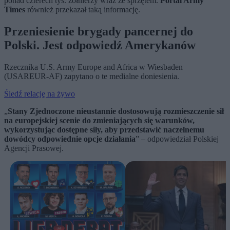
ponad czterech tys. żołnierzy wraz ze sprzętem.
Portal Army
Times
również przekazał taką informację.
Przeniesienie brygady pancernej do
Polski. Jest odpowiedź Amerykanów
Rzecznika U.S. Army Europe and Africa w Wiesbaden
(USAREUR-AF) zapytano o te medialne doniesienia.
Śledź relację na żywo
„
Stany Zjednoczone nieustannie dostosowują rozmieszczenie sił
na europejskiej scenie do zmieniających się warunków,
wykorzystując dostępne siły, aby przedstawić naczelnemu
dowódcy odpowiednie opcje działania
” – odpowiedział Polskiej
Agencji Prasowej.