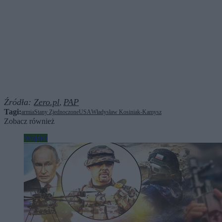
Źródła:
Zero.pl
PAP
,
Tagi:
armia
Stany Zjednoczone
USA
Władysław Kosiniak-Kamysz
Zobacz również
Wojsko