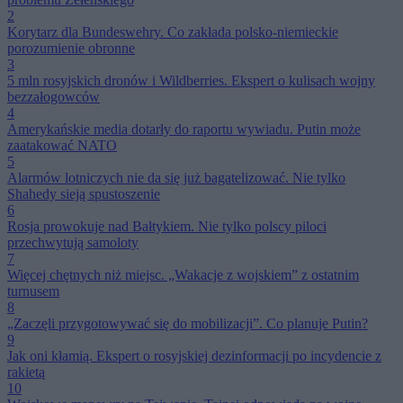
2
Korytarz dla Bundeswehry. Co zakłada polsko-niemieckie
porozumienie obronne
3
5 mln rosyjskich dronów i Wildberries. Ekspert o kulisach wojny
bezzałogowców
4
Amerykańskie media dotarły do raportu wywiadu. Putin może
zaatakować NATO
5
Alarmów lotniczych nie da się już bagatelizować. Nie tylko
Shahedy sieją spustoszenie
6
Rosja prowokuje nad Bałtykiem. Nie tylko polscy piloci
przechwytują samoloty
7
Więcej chętnych niż miejsc. „Wakacje z wojskiem” z ostatnim
turnusem
8
„Zaczęli przygotowywać się do mobilizacji”. Co planuje Putin?
9
Jak oni kłamią. Ekspert o rosyjskiej dezinformacji po incydencie z
rakietą
10