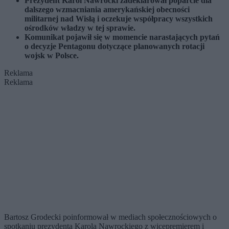
Prezydent Karol Nawrocki zadeklarował poparcie dla
dalszego wzmacniania amerykańskiej obecności
militarnej nad Wisłą i oczekuje współpracy wszystkich
ośrodków władzy w tej sprawie.
Komunikat pojawił się w momencie narastających pytań
o decyzje Pentagonu dotyczące planowanych rotacji
wojsk w Polsce.
Reklama
Reklama
Bartosz Grodecki poinformował w mediach społecznościowych o
spotkaniu prezydenta Karola Nawrockiego z wicepremierem i