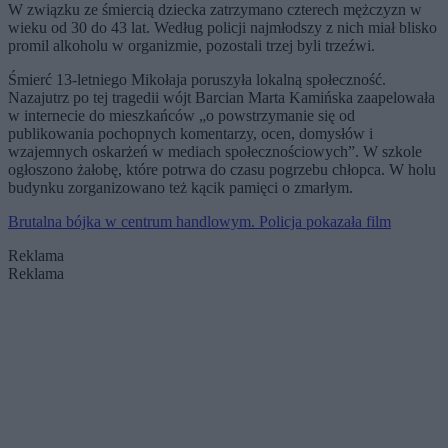
W związku ze śmiercią dziecka zatrzymano czterech mężczyzn w
wieku od 30 do 43 lat. Według policji najmłodszy z nich miał blisko
promil alkoholu w organizmie, pozostali trzej byli trzeźwi.
Śmierć 13-letniego Mikołaja poruszyła lokalną społeczność.
Nazajutrz po tej tragedii wójt Barcian Marta Kamińska zaapelowała
w internecie do mieszkańców „o powstrzymanie się od
publikowania pochopnych komentarzy, ocen, domysłów i
wzajemnych oskarżeń w mediach społecznościowych”. W szkole
ogłoszono żałobę, które potrwa do czasu pogrzebu chłopca. W holu
budynku zorganizowano też kącik pamięci o zmarłym.
Brutalna bójka w centrum handlowym. Policja pokazała film
Reklama
Reklama