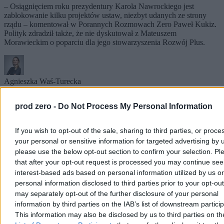
– Osiągnięciem roku prezydentury Karola Nawrockiego jest
zablokowanie kilku projektów ustaw, niezbyt udanych ze strony
rządu – komentował w Porannych Rozmowach Zero Paweł Kukiz.
Polityk zdradził także, że nie dyskutował z Mateuszem
Morawieckim o poparciu dla jego stowarzyszenia Rozwój Plus.
Agnieszka Waś-Turecka
Dzisiaj 09:57
3 min
prod zero -
Do Not Process My Personal Information
Kraj
If you wish to opt-out of the sale, sharing to third parties, or proce
your personal or sensitive information for targeted advertising by 
please use the below opt-out section to confirm your selection. Pl
that after your opt-out request is processed you may continue see
interest-based ads based on personal information utilized by us or
personal information disclosed to third parties prior to your opt-ou
may separately opt-out of the further disclosure of your personal
information by third parties on the IAB’s list of downstream partici
This information may also be disclosed by us to third parties on t