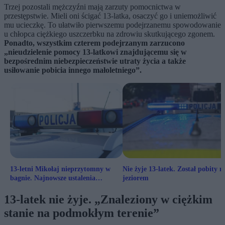
Trzej pozostali mężczyźni mają zarzuty pomocnictwa w
przestępstwie. Mieli oni ścigać 13-latka, osaczyć go i uniemożliwić
mu ucieczkę. To ułatwiło pierwszemu podejrzanemu spowodowanie
u chłopca ciężkiego uszczerbku na zdrowiu skutkującego zgonem.
Ponadto, wszystkim czterem podejrzanym zarzucono
„nieudzielenie pomocy 13-latkowi znajdującemu się w
bezpośrednim niebezpieczeństwie utraty życia a także
usiłowanie pobicia innego małoletniego”.
13-letni Mikołaj nieprzytomny w
Nie żyje 13-latek. Został pobity n
bagnie. Najnowsze ustalenia
jeziorem
śledczych
13-latek nie żyje. „Znaleziony w ciężkim
stanie na podmokłym terenie”