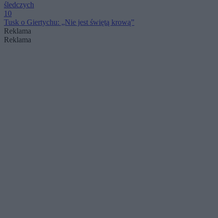
śledczych
10
Tusk o Giertychu: „Nie jest świętą krową”
Reklama
Reklama