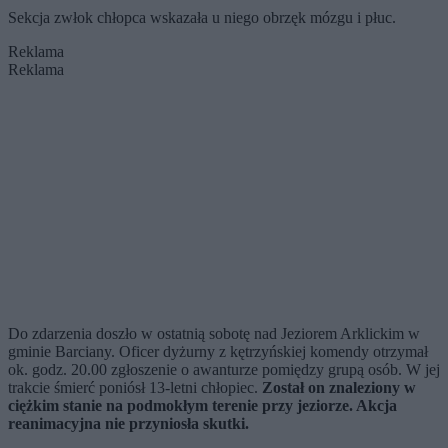
Sekcja zwłok chłopca wskazała u niego obrzęk mózgu i płuc.
Reklama
Reklama
Do zdarzenia doszło w ostatnią sobotę nad Jeziorem Arklickim w
gminie Barciany. Oficer dyżurny z kętrzyńskiej komendy otrzymał
ok. godz. 20.00 zgłoszenie o awanturze pomiędzy grupą osób. W jej
trakcie śmierć poniósł 13-letni chłopiec.
Został on znaleziony w
ciężkim stanie na podmokłym terenie przy jeziorze. Akcja
reanimacyjna nie przyniosła skutki.