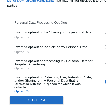
List of Downstream Participants
that may further disclose it to othe
parties.
Personal Data Processing Opt Outs
Pierwszy rok prezydentury Karola Nawrockiego.
„Prawdziwe testy dopiero przed nim”
I want to opt-out of the Sharing of my personal data.
Opted In
Czy po roku urzędowania można już powiedzieć, jakim
prezydentem będzie Karol Nawrocki? Zdaniem prof. Rafała
Chwedoruka tak, choć – jak podkreśla – najważniejsze polityczne
I want to opt-out of the Sale of my Personal Data.
egzaminy dopiero przed nim. W rozmowie z Zero.pl politolog
Opted In
ocenia pierwszy rok prezydentury, wskazuje jej najmocniejsze i
najsłabsze momenty oraz kreśli scenariusze na kolejne lata.
I want to opt-out of processing my Personal Data for
Targeted Advertising.
Opted In
I want to opt-out of Collection, Use, Retention, Sale,
Bartosz Michalski
and/or Sharing of my Personal Data that Is
Dzisiaj 09:49
Unrelated with the Purposes for which it was
14 min
collected.
Reklama
Opted Out
Reklama
CONFIRM