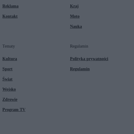
Reklama
Kraj
Kontakt
Moto
Nauka
Tematy
Regulamin
Kultura
Polityka prywatności
Sport
Regulamin
Świat
Wojsko
Zdrowie
Program TV
© 2026 Kanał Zero Spółka Akcyjna