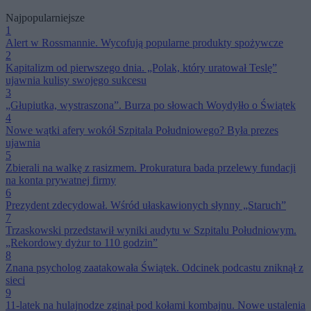
Najpopularniejsze
1
Alert w Rossmannie. Wycofują popularne produkty spożywcze
2
Kapitalizm od pierwszego dnia. „Polak, który uratował Teslę”
ujawnia kulisy swojego sukcesu
3
„Głupiutka, wystraszona”. Burza po słowach Woydyłło o Świątek
4
Nowe wątki afery wokół Szpitala Południowego? Była prezes
ujawnia
5
Zbierali na walkę z rasizmem. Prokuratura bada przelewy fundacji
na konta prywatnej firmy
6
Prezydent zdecydował. Wśród ułaskawionych słynny „Staruch”
7
Trzaskowski przedstawił wyniki audytu w Szpitalu Południowym.
„Rekordowy dyżur to 110 godzin”
8
Znana psycholog zaatakowała Świątek. Odcinek podcastu zniknął z
sieci
9
11-latek na hulajnodze zginął pod kołami kombajnu. Nowe ustalenia