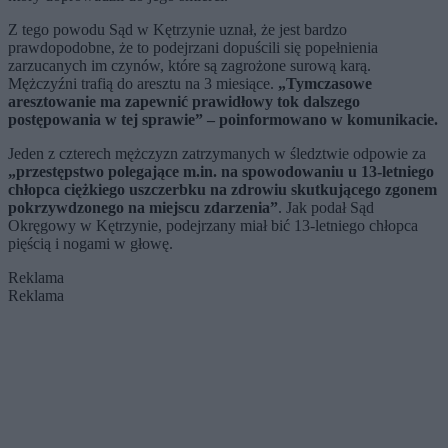
Z tego powodu Sąd w Kętrzynie uznał, że jest bardzo
prawdopodobne, że to podejrzani dopuścili się popełnienia
zarzucanych im czynów, które są zagrożone surową karą.
Mężczyźni trafią do aresztu na 3 miesiące.
„Tymczasowe
aresztowanie ma zapewnić prawidłowy tok dalszego
postępowania w tej sprawie” – poinformowano w komunikacie.
Jeden z czterech mężczyzn zatrzymanych w śledztwie odpowie za
„przestępstwo polegające m.in. na spowodowaniu u 13-letniego
chłopca ciężkiego uszczerbku na zdrowiu skutkującego zgonem
pokrzywdzonego na miejscu zdarzenia”
. Jak podał Sąd
Okręgowy w Kętrzynie, podejrzany miał bić 13-letniego chłopca
pięścią i nogami w głowę.
Reklama
Reklama