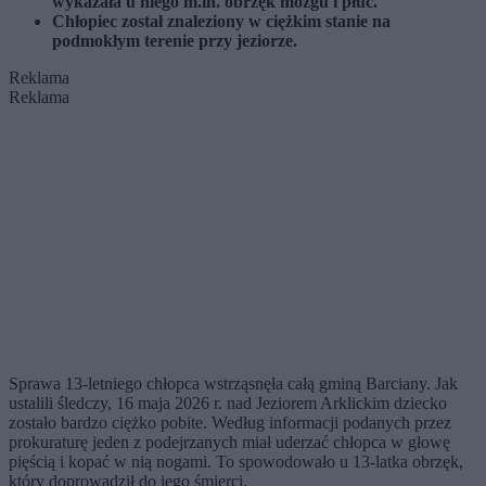
wykazała u niego m.in. obrzęk mózgu i płuc.
Chłopiec został znaleziony w ciężkim stanie na
podmokłym terenie przy jeziorze.
Reklama
Reklama
Sprawa 13-letniego chłopca wstrząsnęła całą gminą Barciany. Jak
ustalili śledczy, 16 maja 2026 r. nad Jeziorem Arklickim dziecko
zostało bardzo ciężko pobite. Według informacji podanych przez
prokuraturę jeden z podejrzanych miał uderzać chłopca w głowę
pięścią i kopać w nią nogami. To spowodowało u 13-latka obrzęk,
który doprowadził do jego śmierci.