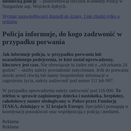
niemiecką policję
” – poinformował rzecznik Komendy Policji w
Stargardzie asp. Wojciech Jędrych.
Wymiar sprawiedliwości doszedł do ściany. I nie chodzi tylko o
sędziów
Policja informuje, do kogo zadzwonić w
przypadku porwania
Jak informuje policja, w przypadku porwania lub
uzasadnionego podejrzenia, że ktoś został uprowadzony,
kluczowy jest czas.
Nie obowiązuje tu żaden mit o „odczekaniu 24
godzin” – służby należy powiadomić natychmiast. Jeśli do porwania
doszło przed chwilą lub mamy bezpośrednie informacje o
zagrożeniu życia, należy zadzwonić pod numer 111 lub 997.
W przypadku uprowadzenia należy zadzwonić pod 116 000.
To
telefon w sprawie zaginionego dziecka i nastolatka, bezpłatny,
całodobowy numer obsługiwany w Polsce przez Fundację
ITAKA, działający w 32 krajach Europy.
Specjaliści pomagają w
koordynacji poszukiwań oraz współpracują z policją i mediami.
Reklama
Reklama