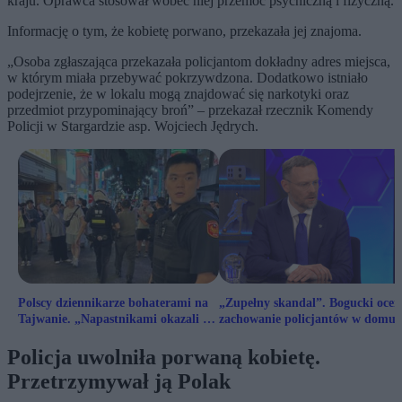
kraju. Oprawca stosował wobec niej przemoc psychiczną i fizyczną.
Informację o tym, że kobietę porwano, przekazała jej znajoma.
„Osoba zgłaszająca przekazała policjantom dokładny adres miejsca,
w którym miała przebywać pokrzywdzona. Dodatkowo istniało
podejrzenie, że w lokalu mogą znajdować się narkotyki oraz
przedmiot przypominający broń” – przekazał rzecznik Komendy
Policji w Stargardzie asp. Wojciech Jędrych.
Polscy dziennikarze bohaterami na
„Zupełny skandal”. Bogucki ocen
Tajwanie. „Napastnikami okazali się
zachowanie policjantów w domu
policjanci”
Sakiewicza
Policja uwolniła porwaną kobietę.
Przetrzymywał ją Polak