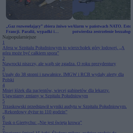
„Gaz rozweselający” zbiera żniwo we
Alarm w państwach NATO. Eston
Francji. Paraliż, wypadki i
potwierdza zestrzelenie bezzałog
Najpopularniejsze
uzależnienia młodych
1
Afera w Szpitalu Południowym to wierzchołek góry lodowej. „A
góra może być całkiem spora”
2
Nawrocki niszczy, ale wajb się zgadza. O roku prezydentury
3
Upały do 38 stopni i nawałnice. IMGW i RCB wydały alerty dla
Polski
4
Mniej łóżek dla pacjentów, więcej gabinetów dla lekarzy.
Ujawniamy zmiany w Szpitalu Południowym
5
Trzaskowski przedstawił wyniki audytu w Szpitalu Południowym.
„Rekordowy dyżur to 110 godzin”
6
Tusk o Giertychu: „Nie jest świętą krową”
7