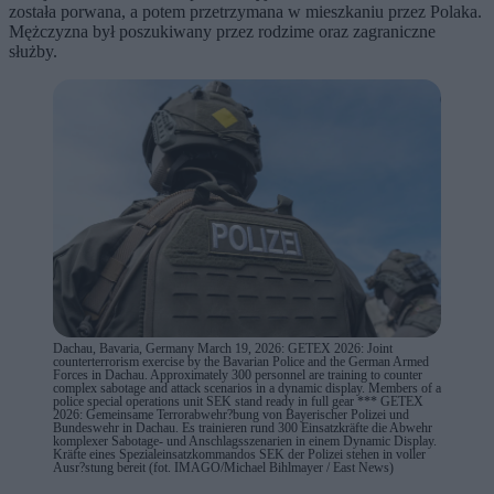
została porwana, a potem przetrzymana w mieszkaniu przez Polaka.
Mężczyzna był poszukiwany przez rodzime oraz zagraniczne
służby.
Dachau, Bavaria, Germany March 19, 2026: GETEX 2026: Joint
counterterrorism exercise by the Bavarian Police and the German Armed
Forces in Dachau. Approximately 300 personnel are training to counter
complex sabotage and attack scenarios in a dynamic display. Members of a
police special operations unit SEK stand ready in full gear *** GETEX
2026: Gemeinsame Terrorabwehr?bung von Bayerischer Polizei und
Bundeswehr in Dachau. Es trainieren rund 300 Einsatzkräfte die Abwehr
komplexer Sabotage- und Anschlagsszenarien in einem Dynamic Display.
Kräfte eines Spezialeinsatzkommandos SEK der Polizei stehen in voller
Ausr?stung bereit (fot. IMAGO/Michael Bihlmayer / East News)