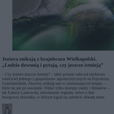
Jeziora znikają z krajobrazu Wielkopolski.
„Ludzie dzwonią i pytają, czy jeszcze istnieją”
– Czy jezioro jeszcze istnieje? – takie pytanie usłyszał niedawno
właściciel jednego z gospodarstw agroturystycznych na Pojezierzu
Gnieźnieńskim. Akweny znikają tam w zastraszającym tempie. –
Idzie się jak po sawannie. Widać tylko skorupy małży i ślimaków –
tak Łukasz Laskowski, mieszkaniec regionu, mówi o linii
brzegowej zbiornika, w którym kąpał się zaledwie dekadę temu.