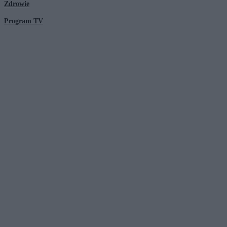
Zdrowie
Program TV
© 2026 Kanał Zero Spółka Akcyjna