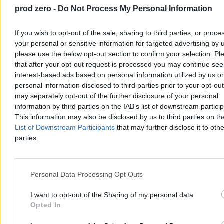
prod zero -
Do Not Process My Personal Information
If you wish to opt-out of the sale, sharing to third parties, or proce
your personal or sensitive information for targeted advertising by 
please use the below opt-out section to confirm your selection. Pl
„Podobno grad miał nawet wielkość pięści”.
that after your opt-out request is processed you may continue see
Burze przeszły przez Warmię i Mazury
interest-based ads based on personal information utilized by us or
personal information disclosed to third parties prior to your opt-ou
Silne gradobicie uszkodziło w czwartek dachy budynków w
may separately opt-out of the further disclosure of your personal
Lubominie – poinformowała straż pożarna. W całym regionie
information by third parties on the IAB’s list of downstream partici
strażacy otrzymali ponad 250 zgłoszeń o zdarzeniach związanych z
pogodą. Jedna osoba została ranna wskutek przewrócenia się
This information may also be disclosed by us to third parties on t
drzewa na samochód.
List of Downstream Participants
that may further disclose it to othe
parties.
Krzysztof Jabłonowski
Dzisiaj 07:27
Personal Data Processing Opt Outs
4 min
Reklama
I want to opt-out of the Sharing of my personal data.
Reklama
Opted In