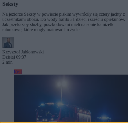
Seksty
Na jeziorze Seksty w powiecie piskim wywróciły się cztery jachty z
uczestnikami obozu. Do wody trafiło 31 dzieci i sześciu opiekunów.
Jak przekazały służby, poszkodowani mieli na sonie kamizelki
ratunkowe, które mogły uratować im życie.
Krzysztof Jabłonowski
Dzisiaj 09:37
2 min
Kraj