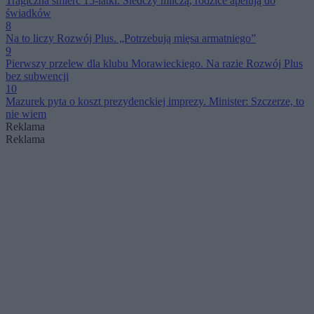
Tragiczna śmierć 15-latki. Śledczy milczą, rodzice apelują do
świadków
8
Na to liczy Rozwój Plus. „Potrzebują mięsa armatniego”
9
Pierwszy przelew dla klubu Morawieckiego. Na razie Rozwój Plus
bez subwencji
10
Mazurek pyta o koszt prezydenckiej imprezy. Minister: Szczerze, to
nie wiem
Reklama
Reklama